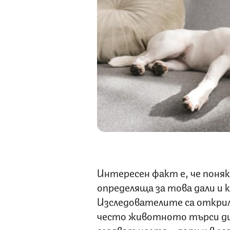
Интересен факт е, че поняк
определяща за това дали и к
Изследователите са открили
често животното търси ди
следват целта – дори и в л