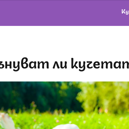
Ку
Сънуват ли кучета