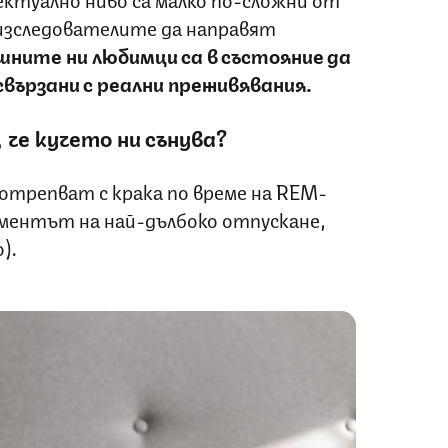
изследователите да направят
ните ни любимци са в състояние да
свързани с реални преживявания.
 че кучето ни сънува?
отрепват с крака по време на REM-
оментът на най-дълбоко отпускане,
о).