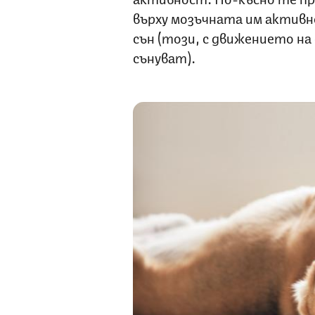
върху мозъчната им активно
сън (този, с движението на
сънуват).