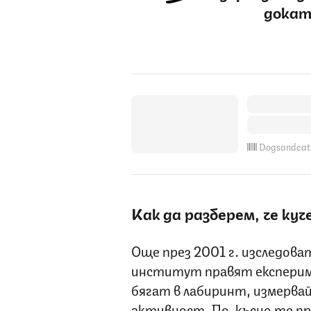
докат
Dogsandcat
Как да разберем, че куч
Още през 2001 г. изследов
институт правят експериме
бягат в лабиринт, измерва
активност. По-късно те пр