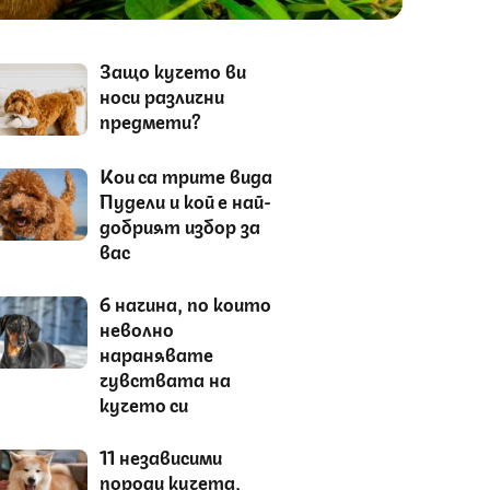
Защо кучето ви
носи различни
предмети?
Кои са трите вида
Пудели и кой е най-
добрият избор за
вас
6 начина, по които
неволно
наранявате
чувствата на
кучето си
11 независими
породи кучета,