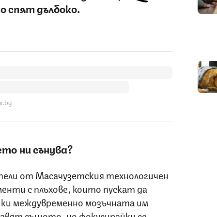
о спят дълбоко.
s.bg
ето ни сънува?
атели от Масачузетския технологичен
нти с плъхове, които пускат да
йки междувременно мозъчната им
авят същото, но фокусирайки се