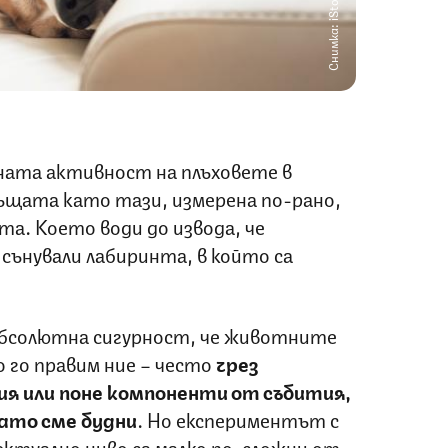
Снимка: iStock
ната активност на плъховете в
същата като тази, измерена по-рано,
та. Което води до извода, че
сънували лабиринта, в който са
с абсолютна сигурност, че животните
о го правим ние – често
чрез
ия или поне компоненти от събития,
като сме будни
. Но експериментът с
ектуално ниво са малко по-сложни от