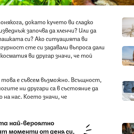
 понякога, докато кучето ви сладко
 изведнъж започва да хленчи? Или да
пашката си? Ако ситуацията ви
игурност сте си задавали въпроса дали
косматия ви другар значи, че той
е това е съвсем възможно. Всъщност,
огите ни другари са в състояние да
 на нас. Което значи, че
та най-вероятно
ат моменти от деня си,