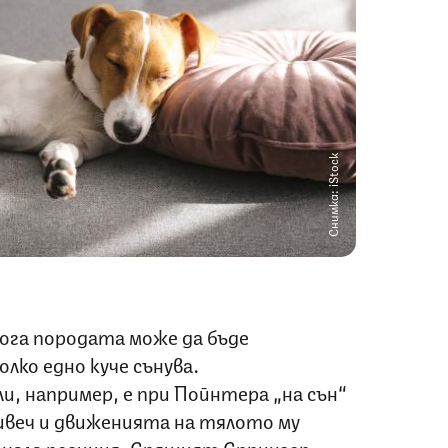
Снимка: iStock
ога породата може да бъде
олко едно куче сънува.
, например, е при Пойнтера „на сън“
веч и движенията на тялото му
егнала позиция. Спящият Спрингер