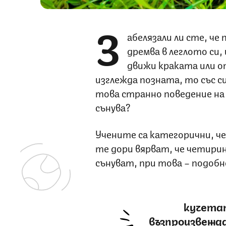
З
абелязали ли сте, че
дремва в леглото си,
движи краката или о
изглежда позната, то със с
това странно поведение на 
сънува?
Учените са категорични, ч
те дори вярват, че четирин
сънуват, при това – подобно
кучета
възпроизвежд