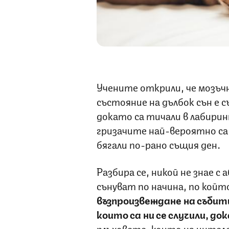
Учените открили, че мозъч
състояние на дълбок сън е 
докато са тичали в лабирин
гризачите най-вероятно са 
бягали по-рано същия ден.
Разбира се, никой не знае 
сънуват по начина, по койт
възпроизвеждане на събит
които са ни се случили, до
плъховете, които на интел