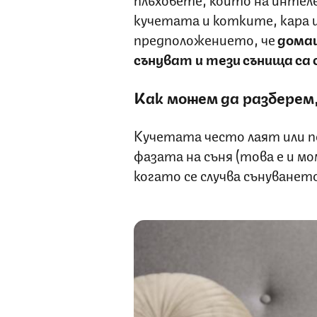
кучетата и котките, кара 
предположението, че
домаш
сънуват и тези сънища са 
Как можем да разберем,
Кучетата често лаят или п
фазата на съня (това е и м
когато се случва сънуванет