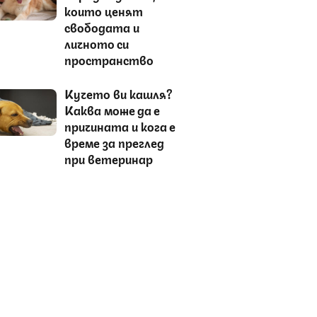
които ценят
свободата и
личното си
пространство
Кучето ви кашля?
Каква може да е
причината и кога е
време за преглед
при ветеринар