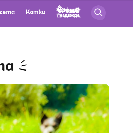
чета
Котки
та