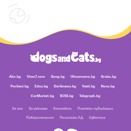
Abv.bg
Vbox7.com
Gong.bg
Ohnamama.bg
Grabo.bg
Pariteni.bg
Edna.bg
Dariknews.bg
Vesti.bg
Nova.bg
CarMarket.bg
BISS.bg
Telegraph.bg
За нас
За реклама
Контакти
Платени публикации
Поверителност
Политика ЛД
Известия