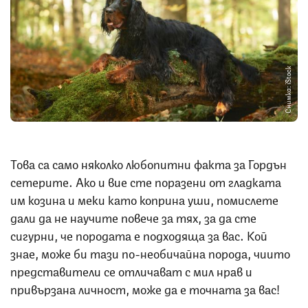
Снимка: iStock
Това са само няколко любопитни факта за Гордън
сетерите. Ако и вие сте поразени от гладката
им козина и меки като коприна уши, помислете
дали да не научите повече за тях, за да сте
сигурни, че породата е подходяща за вас. Кой
знае, може би тази по-необичайна порода, чиито
представители се отличават с мил нрав и
привързана личност, може да е точната за вас!