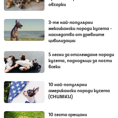
овчарки
3-те най-популярни
мексикански породи кучета -
наследство от древните
цивилизации
5 лесни за отглеждане породи
кучета, подходящи за почти
всеки
10 най-популярни
американски породи кучета
(СНИМКИ)
10 често срещани