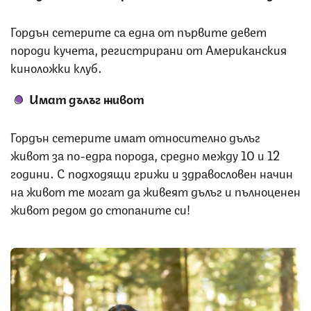
Гордън сетерите са една от първите девет
породи кучета, регистрирани от Американския
киноложки клуб.
Имат дълъг живот
Гордън сетерите имат относително дълъг
живот за по-едра порода, средно между 10 и 12
години. С подходящи грижи и здравословен начин
на живот те могат да живеят дълъг и пълноценен
живот редом до стопаните си!