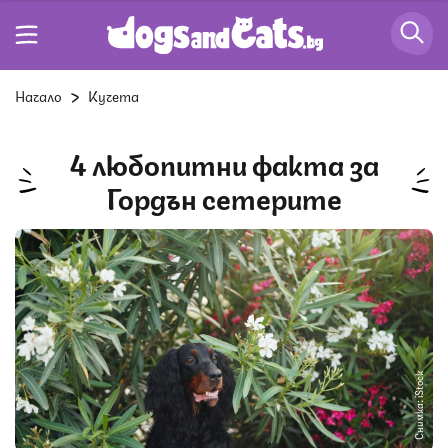
Начало
Кучета
4 любопитни факта за
Гордън сетерите
Снимка: iStock