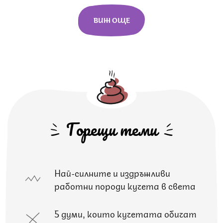
ВИЖ ОЩЕ
Горещи теми
Най-силните и издръжливи
работни породи кучета в света
5 думи, които кучетата обичат