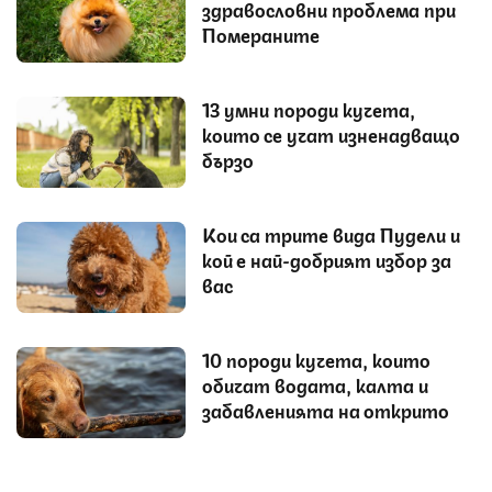
здравословни проблема при
Помераните
13 умни породи кучета,
които се учат изненадващо
бързо
Кои са трите вида Пудели и
кой е най-добрият избор за
вас
10 породи кучета, които
обичат водата, калта и
забавленията на открито