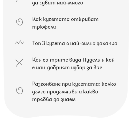
да чуват най-много
Как кучетата откриват
трюфели
Топ 3 кучета с най-силна захапка
Кои са трите вида Пудели и кой
е най-добрият избор за вас
Разгонване при кучетата: колко
дълго продължава и какво
трябва да знаем