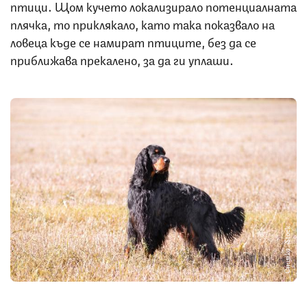
птици. Щом кучето локализирало потенциалната
плячка, то приклякало, като така показвало на
ловеца къде се намират птиците, без да се
приближава прекалено, за да ги уплаши.
Снимка: iStock