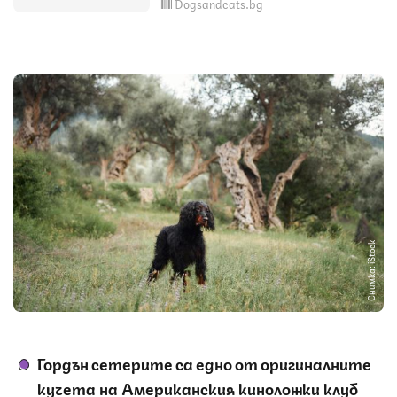
Dogsandcats.bg
Снимка: iStock
Гордън сетерите са едно от оригиналните
кучета на Американския киноложки клуб