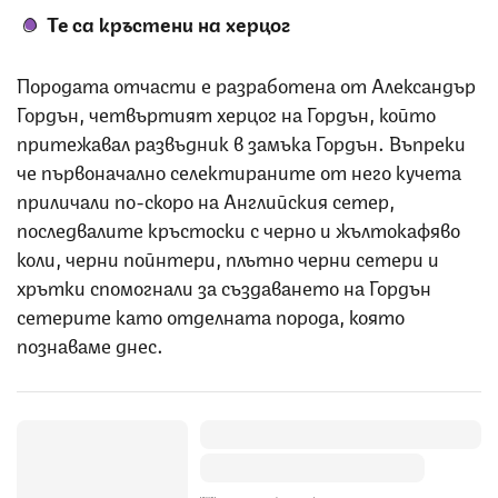
Те са кръстени на херцог
Породата отчасти е разработена от Александър
Гордън, четвъртият херцог на Гордън, който
притежавал развъдник в замъка Гордън. Въпреки
че първоначално селектираните от него кучета
приличали по-скоро на Aнглийския сетер,
последвалите кръстоски с черно и жълтокафяво
коли, черни пойнтери, плътно черни сетери и
хрътки спомогнали за създаването на Гордън
сетерите като отделната порода, която
познаваме днес.