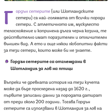
Г
ордън сетерите
(или Шотландските
сетери) са най-голямата от всички породи
сетери. С атлетичното им, мускулесто
телосложение и копринена дълга черна козина, те
действително имат поразителен и отличителен
външен вид. А ето и още някои любопитни факти
за тези сетери, които може би не знаете.
Гордън сетерите са отглеждани в
Шотландия за лов на птици
Въпреки че древната история на тези кучета
може да бъде проследена назад до 1620 г.,
първите записани данни за породата датират
от преди около 200 години. Тогава Гордън
сетерите са използвани в Шотландия за лов на