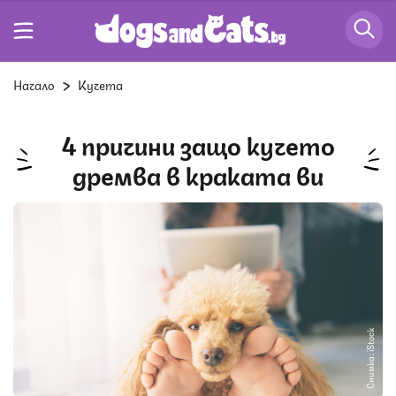
Начало
Кучета
4 причини защо кучето
дремва в краката ви
Снимка: iStock