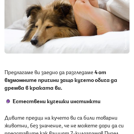
Снимка: iStock
Предлагаме ви заедно да разгледаме
4 от
възможните причини защо кучето обича да
дремва в краката ви.
Естествени кучешки инстинкти
Дивите предци на кучето ви са били товарни
животни, без значение, че не можете дори да си
представите как вашият 7-килограмов Пудел