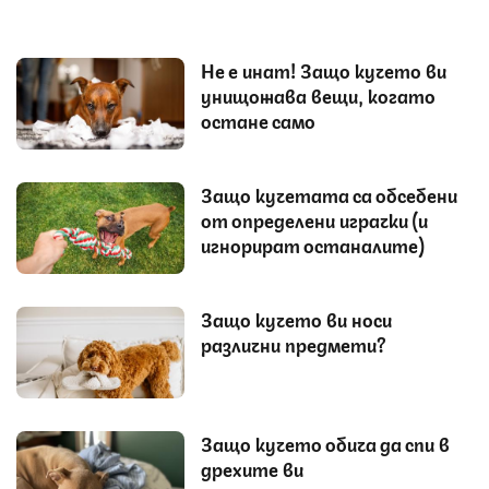
Не е инат! Защо кучето ви
унищожава вещи, когато
остане само
Защо кучетата са обсебени
от определени играчки (и
игнорират останалите)
Защо кучето ви носи
различни предмети?
Защо кучето обича да спи в
дрехите ви