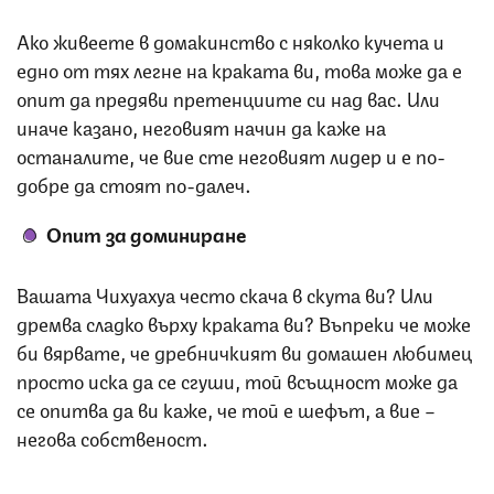
Ако живеете в домакинство с няколко кучета и
едно от тях легне на краката ви, това може да е
опит да предяви претенциите си над вас. Или
иначе казано, неговият начин да каже на
останалите, че вие сте неговият лидер и е по-
добре да стоят по-далеч.
Опит за доминиране
Вашата Чихуахуа често скача в скута ви? Или
дремва сладко върху краката ви? Въпреки че може
би вярвате, че дребничкият ви домашен любимец
просто иска да се сгуши, той всъщност може да
се опитва да ви каже, че той е шефът, а вие –
негова собственост.