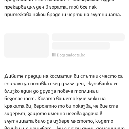
прекарва цял ден в гората, той все пак
притежава някои вродени черти на глутницата.
Dogsandcats.bg
Дивите предци на косматия ви спътник често са
спирали за почивка след дълъг ден, скупчвайки се
близко един до друг за повече топлина и
безопасност. Когато вашето куче лежи на
краката ви, вероятно то ви показва, че вие сте
лидерът, защото именно негова задача в
глутницата било да избере мястото, където
всички ще нощуват. Или с други думи, домашният