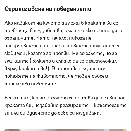
Ограничаване на поведението
Ако навикът на кучето да лежи в краката ви се
превръща в неудобство, има няколко начина да го
ограничите. Като начало, никога не
насърчавайте и не награждавайте домашния си
любимец, когато го прояви. Не го галете, не го
гушкайте (колкото и сладко да се е разположил
върху краката ви!). В противен случай ще
покажете на животното, че това е съвсем
приемливо поведение.
Всеки път, когато кучето се опитва да се свие на
краката ви, незабавно реагирайте – кръстосайте
ги или ги вдигнете до себе си на дивана.