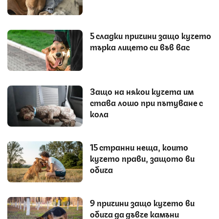
5 сладки причини защо кучето
търка лицето си във вас
Защо на някои кучета им
става лошо при пътуване с
кола
15 странни неща, които
кучето прави, защото ви
обича
9 причини защо кучето ви
обича да дъвче камъни