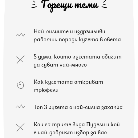
Горещи теми
Най-силните и издръжливи
работни породи кучета в света
5 думи, които кучетата обичат
да чуват най-много
Как кучетата откриват
трюфели
Топ 3 кучета с най-силна захапка
Кои са трите вида Пудели и кой
е най-добрият избор за вас