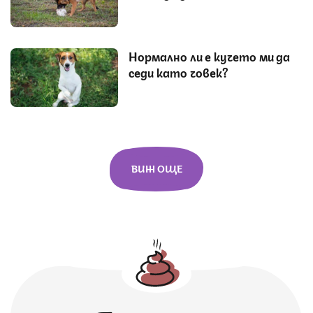
Нормално ли е кучето ми да
седи като човек?
ВИЖ ОЩЕ