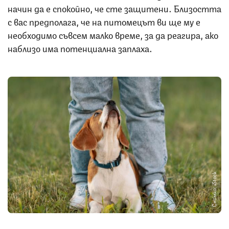
начин да е спокойно, че сте защитени. Близостта
с вас предполага, че на питомецът ви ще му е
необходимо съвсем малко време, за да реагира, ако
наблизо има потенциална заплаха.
Снимка: iStock