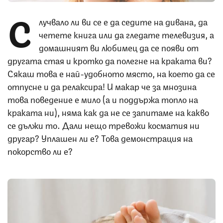
С
лучвало ли ви се е да седите на дивана, да
четете книга или да гледате телевизия, а
домашният ви любимец да се появи от
другата стая и кротко да полегне на краката ви?
Сякаш това е най-удобното място, на което да се
отпусне и да релаксира! И макар че за мнозина
това поведение е мило (а и поддържа топло на
краката ни), няма как да не се запитаме на какво
се дължи то. Дали нещо тревожи косматия ни
другар? Уплашен ли е? Това демонстрация на
покорство ли е?