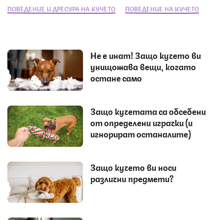
ПОВЕДЕНИЕ И ДРЕСУРА НА КУЧЕТО
ПОВЕДЕНИЕ НА КУЧЕТО
Не е инат! Защо кучето ви
унищожава вещи, когато
остане само
Защо кучетата са обсебени
от определени играчки (и
игнорират останалите)
Защо кучето ви носи
различни предмети?