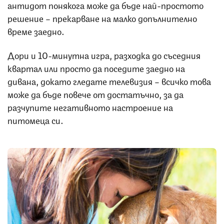
антидот понякога може да бъде най-простото
решение – прекарване на малко допълнително
време заедно.
Дори и 10-минутна игра, разходка до съседния
квартал или просто да поседите заедно на
дивана, докато гледате телевизия – всичко това
може да бъде повече от достатъчно, за да
разчупите негативното настроение на
питомеца си.