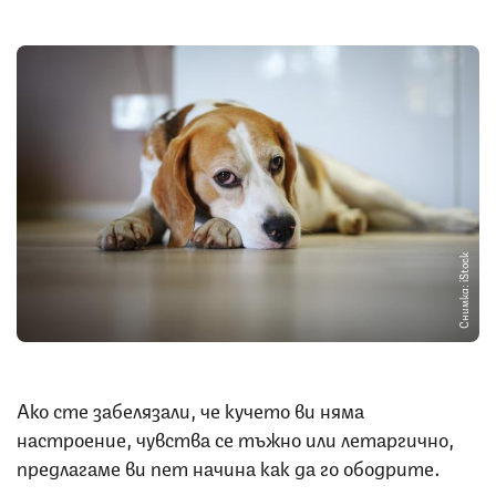
Снимка: iStock
Ако сте забелязали, че кучето ви няма
настроение, чувства се тъжно или летаргично,
предлагаме ви пет начина как да го ободрите.