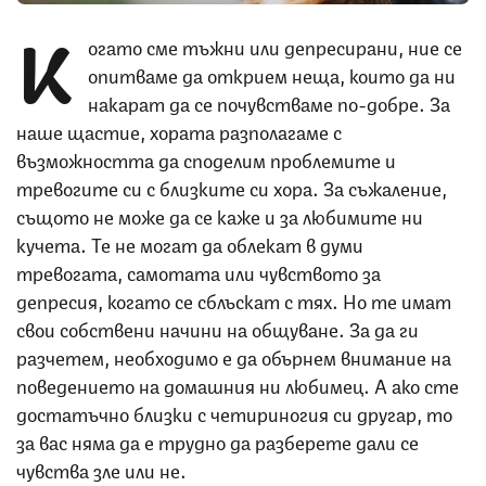
К
огато сме тъжни или депресирани, ние се
опитваме да открием неща, които да ни
накарат да се почувстваме по-добре. За
наше щастие, хората разполагаме с
възможността да споделим проблемите и
тревогите си с близките си хора. За съжаление,
същото не може да се каже и за любимите ни
кучета. Те не могат да облекат в думи
тревогата, самотата или чувството за
депресия, когато се сблъскат с тях. Но те имат
свои собствени начини на общуване. За да ги
разчетем, необходимо е да обърнем внимание на
поведението на домашния ни любимец. А ако сте
достатъчно близки с четириногия си другар, то
за вас няма да е трудно да разберете дали се
чувства зле или не.