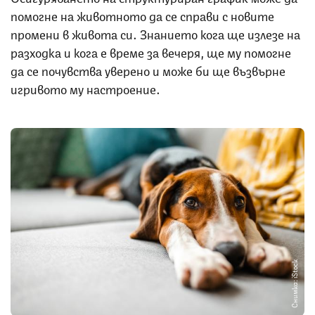
помогне на животното да се справи с новите
промени в живота си. Знанието кога ще излезе на
разходка и кога е време за вечеря, ще му помогне
да се почувства уверено и може би ще възвърне
игривото му настроение.
Снимка: iStock