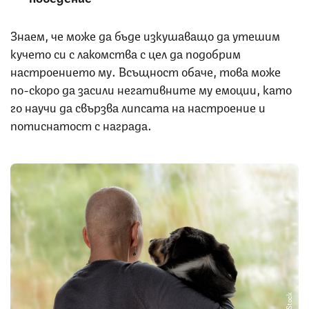
Знаем, че може да бъде изкушаващо да утешим
кучето си с лакомства с цел да подобрим
настроението му. Всъщност обаче, това може
по-скоро да засили негативните му емоции, като
го научи да свързва липсата на настроение и
потиснатост с награда.