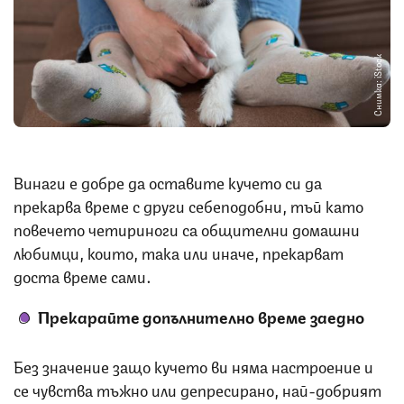
Снимка: iStock
Винаги е добре да оставите кучето си да
прекарва време с други себеподобни, тъй като
повечето четириноги са общителни домашни
любимци, които, така или иначе, прекарват
доста време сами.
Прекарайте допълнително време заедно
Без значение защо кучето ви няма настроение и
се чувства тъжно или депресирано, най-добрият