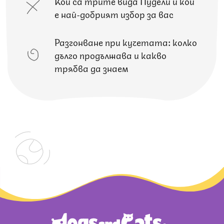
Кои са трите вида Пудели и кой
е най-добрият избор за вас
Разгонване при кучетата: колко
дълго продължава и какво
трябва да знаем