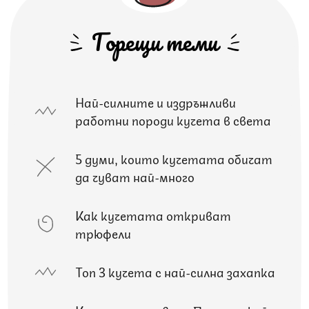
Горещи теми
Най-силните и издръжливи
работни породи кучета в света
5 думи, които кучетата обичат
да чуват най-много
Как кучетата откриват
трюфели
Топ 3 кучета с най-силна захапка