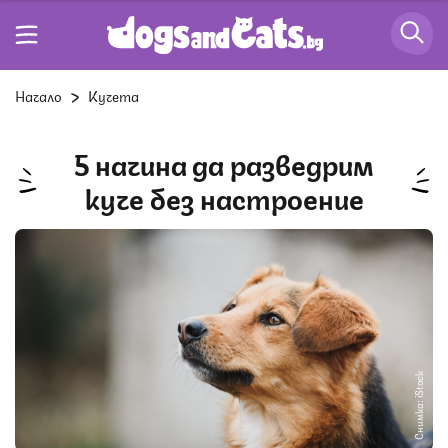
Начало
Кучета
5 начина да разведрим
куче без настроение
Снимка: iStock