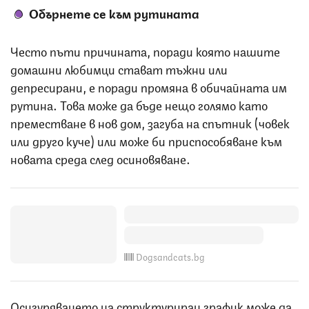
Обърнете се към рутината
Често пъти причината, поради която нашите
домашни любимци стават тъжни или
депресирани, е поради промяна в обичайната им
рутина. Това може да бъде нещо голямо като
преместване в нов дом, загуба на спътник (човек
или друго куче) или може би приспособяване към
новата среда след осиновяване.
Dogsandcats.bg
Осигуряването на структуриран график може да