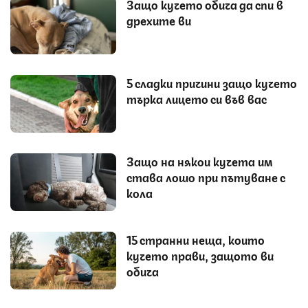
Защо кучето обича да спи в
дрехите ви
5 сладки причини защо кучето
търка лицето си във вас
Защо на някои кучета им
става лошо при пътуване с
кола
15 странни неща, които
кучето прави, защото ви
обича