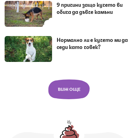
9 причини защо кучето ви
обича да дъвче камъни
Нормално ли е кучето ми да
седи като човек?
ВИЖ ОЩЕ