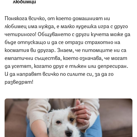
любимци
Понякога всичко, от което домашният ни
любимец има нужда, е малко лудешка игра с друго
четириного! Общуването с други кучета може да
бъде отпускащо и да се отрази страхотно на
косматия ви другар. Знаем, че питомците ни са
емпатични същества, което означава, че могат
да усетят, когато друг е тъжен или депресиран.
И да направят всичко по силите си, за да го
разведрят!