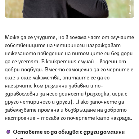
Снимка: iStock
Може да се учудите, но в голяма част от случаите
собствениците на четириноги награждават
нежеланото поведение на питомците си без дори
да се усетят. В конкретния случай – водени от
добри подбуди. Вместо самоцелно да го черпите с
още и още лакомства, опитайте се да го
насърчите към различни забавни и по-
здравословни за него дейности (разходка, игра с
друго четириного и други). И ако започнете да
забелязвате промяна и възвръщане на доброто
настроение – тогава го почерпете като награда.
Оставете го да общува с други домашни