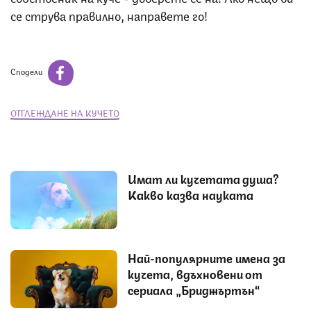
се струва правилно, направете го!
Сподели
ОТГЛЕЖДАНЕ НА КУЧЕТО
Имат ли кучетата душа?
Какво казва науката
Най-популярните имена за
кучета, вдъхновени от
сериала „Бриджъртън“