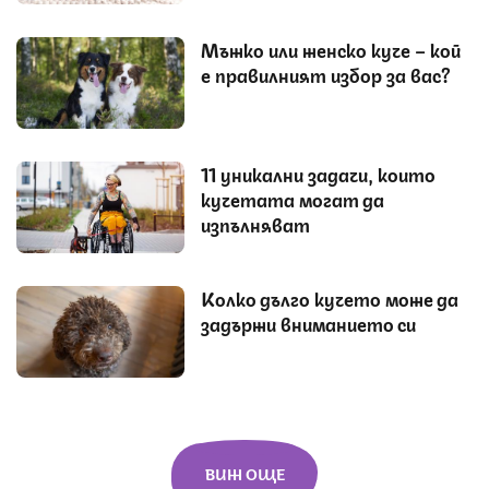
Мъжко или женско куче – кой
е правилният избор за вас?
11 уникални задачи, които
кучетата могат да
изпълняват
Колко дълго кучето може да
задържи вниманието си
ВИЖ ОЩЕ