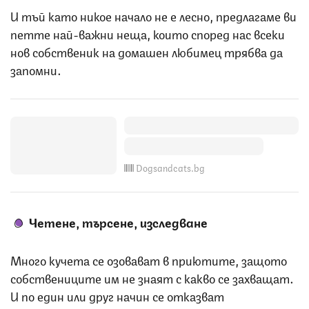
И тъй като никое начало не е лесно, предлагаме ви
петте най-важни неща, които според нас всеки
нов собственик на домашен любимец трябва да
запомни.
Dogsandcats.bg
Четене, търсене, изследване
Много кучета се озовават в приютите, защото
собствениците им не знаят с какво се захващат.
И по един или друг начин се отказват