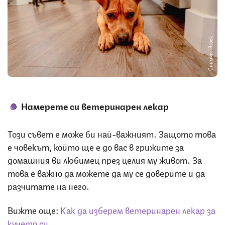
Снимка: iStock
Намерете си ветеринарен лекар
Този съвет е може би най-важният. Защото това
е човекът, който ще е до вас в грижите за
домашния ви любимец през целия му живот. За
това е важно да можете да му се доверите и да
разчитате на него.
Вижте още:
Как да изберем ветеринарен лекар за
кучето си