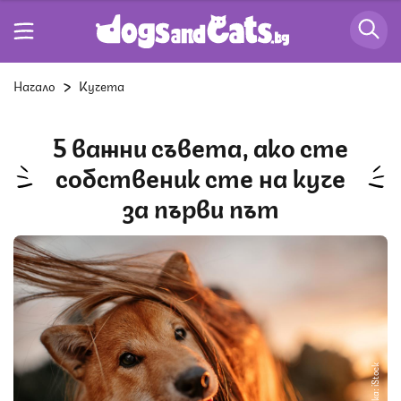
Начало
Кучета
5 важни съвета, ако сте
собственик сте на куче
за първи път
Снимка: iStock