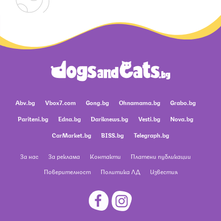
Abv.bg
Vbox7.com
Gong.bg
Ohnamama.bg
Grabo.bg
Pariteni.bg
Edna.bg
Dariknews.bg
Vesti.bg
Nova.bg
CarMarket.bg
BISS.bg
Telegraph.bg
За нас
За реклама
Контакти
Платени публикации
Поверителност
Политика ЛД
Известия