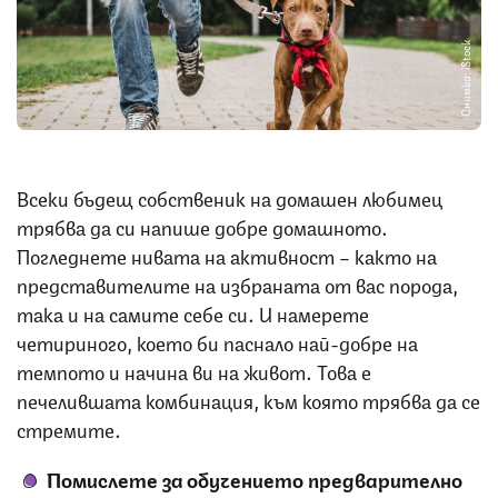
Снимка: iStock
Всеки бъдещ собственик на домашен любимец
трябва да си напише добре домашното.
Погледнете нивата на активност – както на
представителите на избраната от вас порода,
така и на самите себе си. И намерете
четириного, което би паснало най-добре на
темпото и начина ви на живот. Това е
печелившата комбинация, към която трябва да се
стремите.
Помислете за обучението предварително