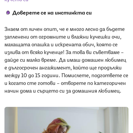
Доверете се на инстинкта си
Знаем от личен опит, че е много лесно да бъдете
запленени от огромните и влажни кучешки очи,
махащата опашка и искрената обич, която се
излива от всяко кученце! За това ви съветваме –
дайде си малко време. Да имаш домашен любимец
е дългосрочен ангажимент, който ще продължи
между 10 до 15 години. Помислете, подгответе се
и когато сте готови – отворете по категоричен
начин дома и сърцето си за домашния любимец.