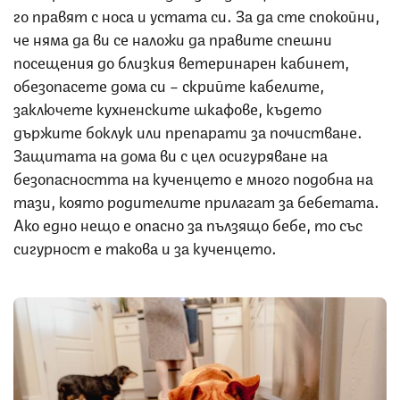
го правят с носа и устата си. За да сте спокойни,
че няма да ви се наложи да правите спешни
посещения до близкия ветеринарен кабинет,
обезопасете дома си – скрийте кабелите,
заключете кухненските шкафове, където
държите боклук или препарати за почистване.
Защитата на дома ви с цел осигуряване на
безопасността на кученцето е много подобна на
тази, която родителите прилагат за бебетата.
Ако едно нещо е опасно за пълзящо бебе, то със
сигурност е такова и за кученцето.