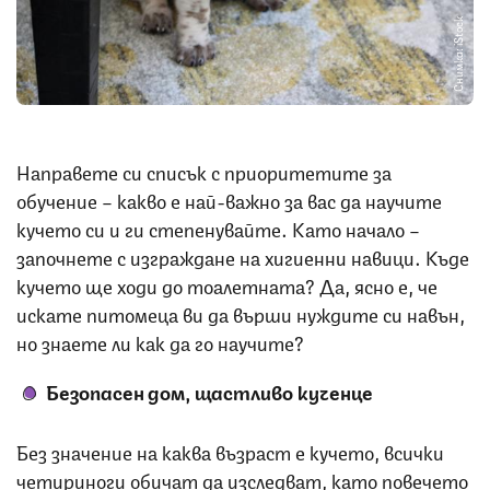
Снимка: iStock
Направете си списък с приоритетите за
обучение – какво е най-важно за вас да научите
кучето си и ги степенувайте. Като начало –
започнете с изграждане на хигиенни навици. Къде
кучето ще ходи до тоалетната? Да, ясно е, че
искате питомеца ви да върши нуждите си навън,
но знаете ли как да го научите?
Безопасен дом, щастливо кученце
Без значение на каква възраст е кучето, всички
четириноги обичат да изследват, като повечето