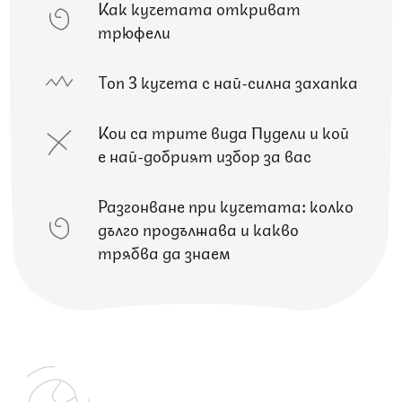
Как кучетата откриват
трюфели
Топ 3 кучета с най-силна захапка
Кои са трите вида Пудели и кой
е най-добрият избор за вас
Разгонване при кучетата: колко
дълго продължава и какво
трябва да знаем