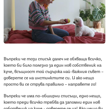
Снимка: iStock
Въпреки че този списък далеч не обхваща всичко,
което би било полезно за един нов собственик на
куче, всъщност той съдържа най-важния съвет –
доверете се на инстинктите си. И ако нещо
просто ви се струва правилно – направете го!
Въпреки че има по-обширни списъци, едно нещо,
което преди всичко трябва да запомни един нов
собственик на куче - доверете се на! Ако нещо ви