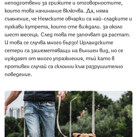
неподготвени за грижите и отговорностите,
които това начинание включва. Да, няма
съмнение, че Немските овчарки са най-сладките и
пухкави кутрета, които сте виждали… за около
шест месеца. След това те започват да растат.
И това се случва много бързо! Ирландските
сетери са зашеметяващи на външен вид, но се
нуждаят от много упражнения, тъй като в
противен случай са склонни към разрушително
поведение.