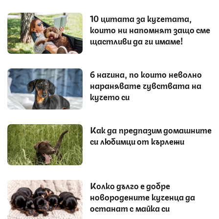
10 цитата за кучетата,
които ни напомнят защо сме
щастливи да ги имаме!
6 начина, по които неволно
наранявате чувствата на
кучето си
Как да предпазим домашните
си любимци от кърлежи
Колко дълго е добре
новородените кученца да
останат с майка си