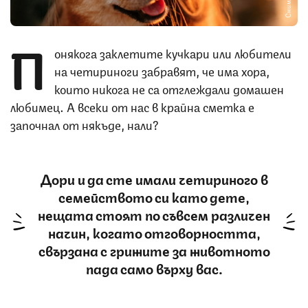
П
онякога заклетите кучкари или любители
на четириноги забравят, че има хора,
които никога не са отглеждали домашен
любимец. А всеки от нас в крайна сметка е
започнал от някъде, нали?
Дори и да сте имали четириного в
семейството си като дете,
нещата стоят по съвсем различен
начин, когато отговорността,
свързана с грижите за животното
пада само върху вас.