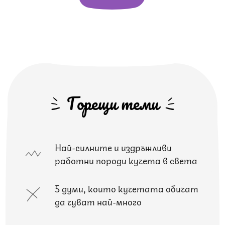
Горещи теми
Най-силните и издръжливи
работни породи кучета в света
5 думи, които кучетата обичат
да чуват най-много