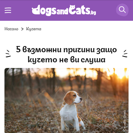
Начало
Кучета
5 възможни причини защо
кучето не ви слуша
Снимка: iStock