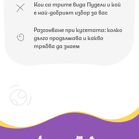
Кои са трите вида Пудели и кой
е най-добрият избор за вас
Разгонване при кучетата: колко
дълго продължава и какво
трябва да знаем