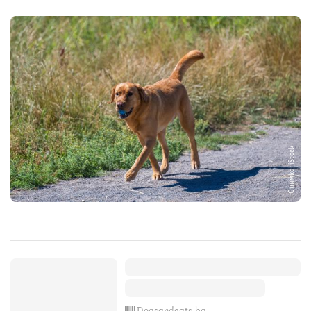
Снимка: iStock
Dogsandcats.bg