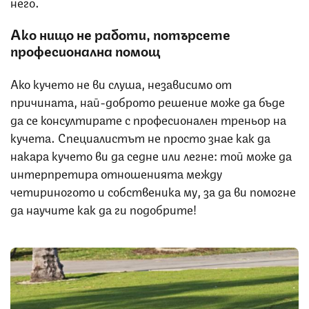
него.
Ако нищо не работи, потърсете
професионална помощ
Ако кучето не ви слуша, независимо от
причината, най-доброто решение може да бъде
да се консултирате с професионален треньор на
кучета. Специалистът не просто знае как да
накара кучето ви да седне или легне: той може да
интерпретира отношенията между
четириногото и собственика му, за да ви помогне
да научите как да ги подобрите!