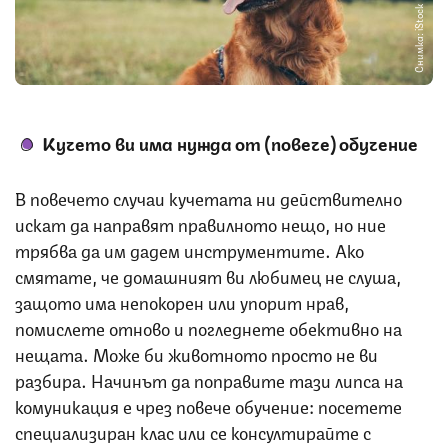
Снимка: iStock
Кучето ви има нужда от (повече) обучение
В повечето случаи кучетата ни действително
искат да направят правилното нещо, но ние
трябва да им дадем инструментите. Ако
смятате, че домашният ви любимец не слуша,
защото има непокорен или упорит нрав,
помислете отново и погледнете обективно на
нещата. Може би животното просто не ви
разбира. Начинът да поправите тази липса на
комуникация е чрез повече обучение: посетете
специализиран клас или се консултирайте с