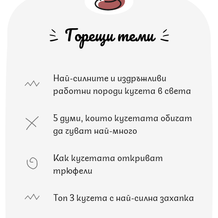
Горещи теми
Най-силните и издръжливи
работни породи кучета в света
5 думи, които кучетата обичат
да чуват най-много
Как кучетата откриват
трюфели
Топ 3 кучета с най-силна захапка