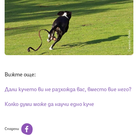
Снимка: iStock
Вижте още:
Дали кучето ви не разхожда вас, вместо вие него?
Колко думи може да научи едно куче
Сподели