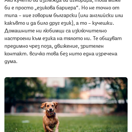
би е просто „езикова бариера“. Но не точно от
типа – ние говорим български (или английски или
какъвто и да било друг език), а то – кучешки.
Домашните ни любимци са изключително
настроени към езика на тялото ни. Те общуват
предимно чрез поза, движение, зрителен
контакт… всичко това без нито една изречена
дума.