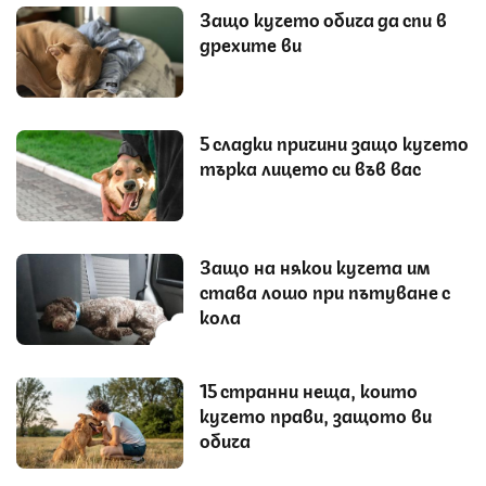
Защо кучето обича да спи в
дрехите ви
5 сладки причини защо кучето
търка лицето си във вас
Защо на някои кучета им
става лошо при пътуване с
кола
15 странни неща, които
кучето прави, защото ви
обича