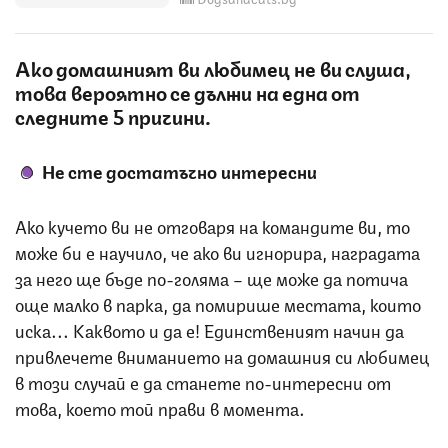
Ако домашният ви любимец не ви слуша,
това вероятно се дължи на една от
следните 5 причини.
Не сте достатъчно интересни
Ако кучето ви не отговаря на командите ви, то
може би е научило, че ако ви игнорира, наградата
за него ще бъде по-голяма – ще може да потича
още малко в парка, да помирише местата, които
иска... Каквото и да е! Единственият начин да
привлечете вниманието на домашния си любимец
в този случай е да станете по-интересни от
това, което той прави в момента.