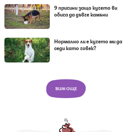
9 причини защо кучето ви
обича да дъвче камъни
Нормално ли е кучето ми да
седи като човек?
ВИЖ ОЩЕ