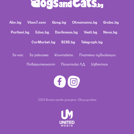
Abv.bg
Vbox7.com
Gong.bg
Ohnamama.bg
Grabo.bg
Pariteni.bg
Edna.bg
Dariknews.bg
Vesti.bg
Nova.bg
CarMarket.bg
BISS.bg
Telegraph.bg
За нас
За реклама
Контакти
Платени публикации
Поверителност
Политика ЛД
Известия
2026 Всички права запазени.
Общи условия