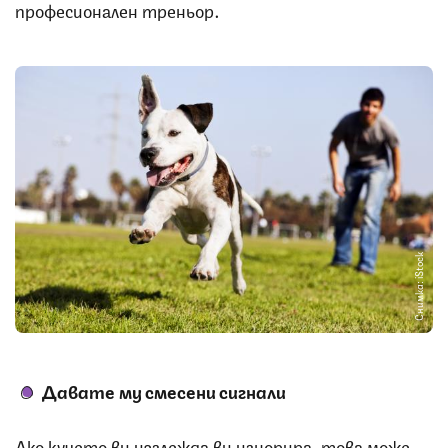
професионален треньор.
Снимка: iStock
Давате му смесени сигнали
Ако кучето ви изглежда ви игнорира, това може