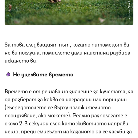
Снимка: iStock
За това следващият път, когато питомецът ви
не ви послуша, помислете дали наистина разбира
искането ви.
Не уцелвате времето
Времето е от решаващо значение за кучетата, за
да разберат за какво са наградени или порицани
(съсредоточете се върху положителното
поощряване, ако можете). Реално разполагате с
около 2-3 секунди след като животното направи
нещо, преди смисълът на казаното да се загуби за