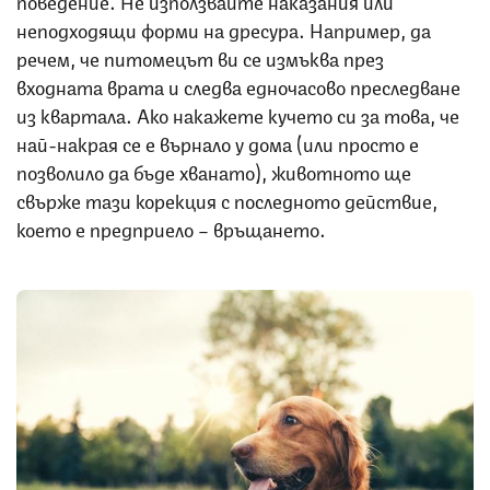
неподходящи форми на дресура. Например, да
речем, че питомецът ви се измъква през
входната врата и следва едночасово преследване
из квартала. Ако накажете кучето си за това, че
най-накрая се е върнало у дома (или просто е
позволило да бъде хванато), животното ще
свърже тази корекция с последното действие,
което е предприело – връщането.