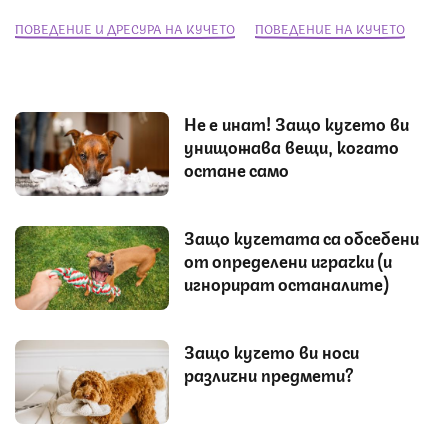
ПОВЕДЕНИЕ И ДРЕСУРА НА КУЧЕТО
ПОВЕДЕНИЕ НА КУЧЕТО
Не е инат! Защо кучето ви
унищожава вещи, когато
остане само
Защо кучетата са обсебени
от определени играчки (и
игнорират останалите)
Защо кучето ви носи
различни предмети?