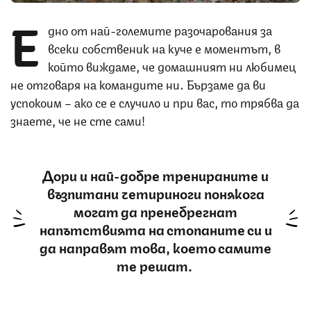
Е
дно от най-големите разочарования за
всеки собственик на куче е моментът, в
който виждаме, че домашният ни любимец
не отговаря на командите ни. Бързаме да ви
успокоим – ако се е случило и при вас, то трябва да
знаете, че не сте сами!
Дори и най-добре тренираните и
възпитани четириноги понякога
могат да пренебрегнат
напътствията на стопаните си и
да направят това, което самите
те решат.