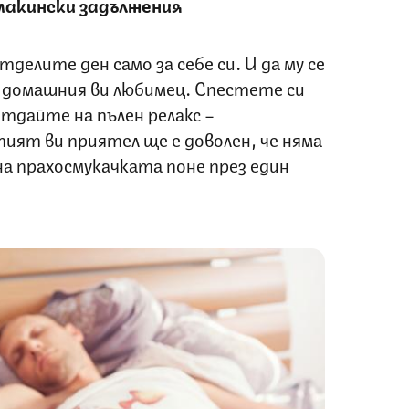
макински задължения
делите ден само за себе си. И да му се
 домашния ви любимец. Спестете си
тдайте на пълен релакс –
тият ви приятел ще е доволен, че няма
на прахосмукачката поне през един