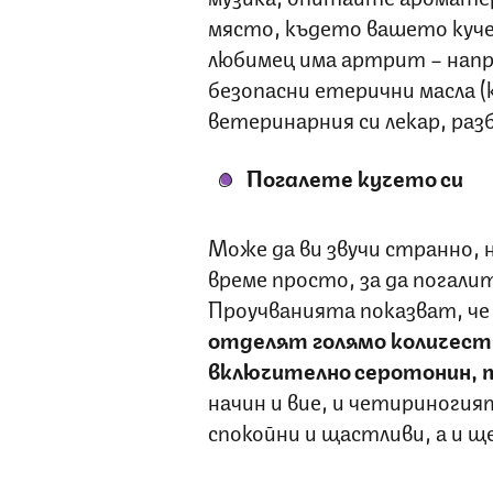
място, където вашето куче
любимец има артрит – напр
безопасни етерични масла (
ветеринарния си лекар, разб
Погалете кучето си
Може да ви звучи странно, 
време просто, за да погали
Проучванията показват, ч
отделят голямо количест
включително серотонин, 
начин и вие, и четириногия
спокойни и щастливи, а и щ