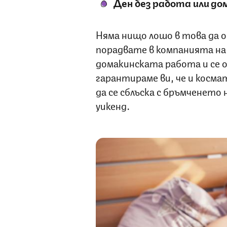
Ден без работа или до
Няма нищо лошо в това да от
порадвате в компанията на
домакинската работа и се о
гарантираме ви, че и косма
да се сблъска с бръмченето 
уикенд.