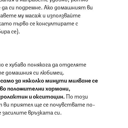
 да си подремне. Ако домашният ви
авете му масаж и използвайте
като първо се консултирате с
ира се).
но е хубаво понякога да отделяте
те домашния си любимец.
е
само за няколко минути милване се
во положителни хормони,
пролактин и окситоцин.
По този
т ви приятел ще се почувствате по-
е засилите връзката си.