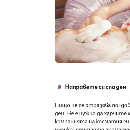
Направете си спа ден
Нищо не се отразява по-доб
ден. Не е нужно да харчите м
компанията на косматия си
музика, опитайте ароматер