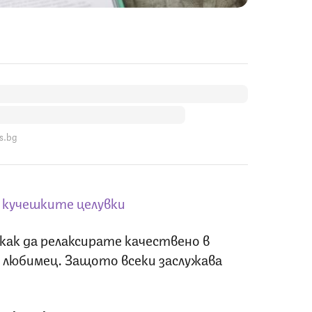
s.bg
а кучешките целувки
как да релаксирате качествено в
 любимец. Защото всеки заслужава