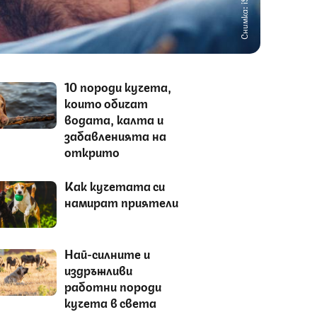
Снимка: iStock
10 породи кучета,
които обичат
водата, калта и
забавленията на
открито
Как кучетата си
намират приятели
Най-силните и
издръжливи
работни породи
кучета в света