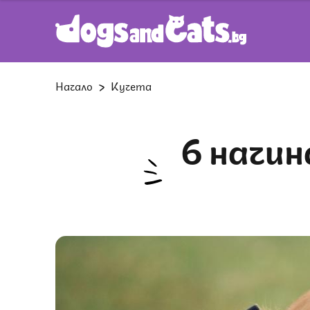
Начало
Кучета
6 начина да релаксирате с кучето