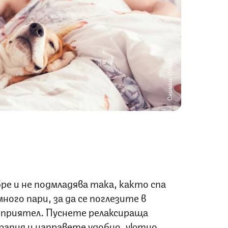
Снимка: iStock
ре и не подмладява така, както спа
ного пари, за да се поглезите в
 приятел. Пуснете релаксираща
апия и направете удобно, уютно