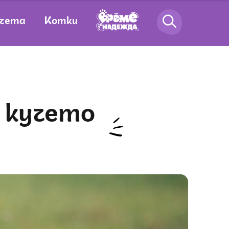
чета
Котки