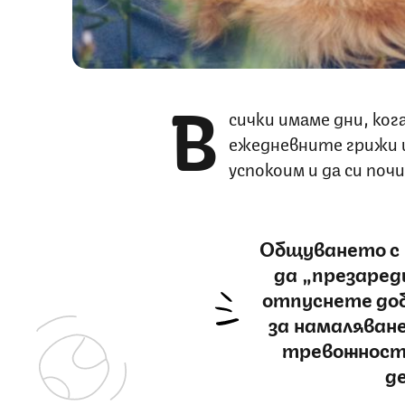
В
сички имаме дни, ког
ежедневните грижи 
успокоим и да си поч
Общуването с 
да „презаред
отпуснете доб
за намаляване
тревожност
д