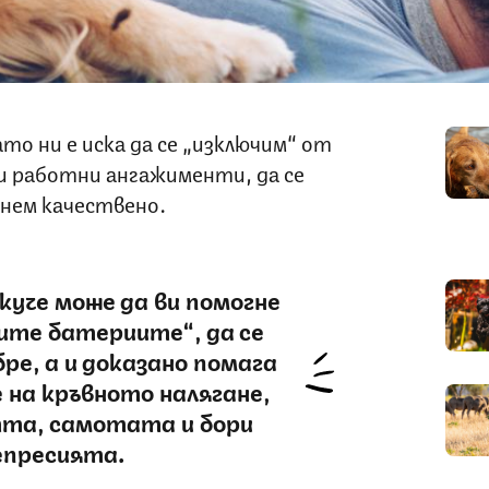
ато ни е иска да се „изключим“ от
и работни ангажименти, да се
инем качествено.
куче може да ви помогне
ите батериите“, да се
ре, а и доказано помага
 на кръвното налягане,
та, самотата и бори
епресията.