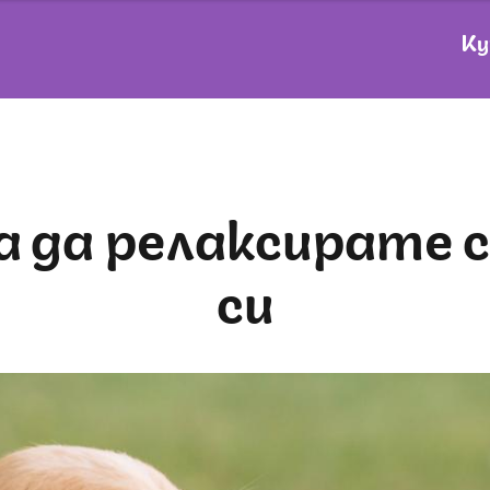
Ку
си