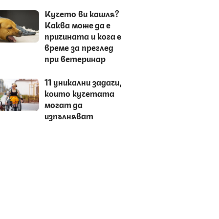
Кучето ви кашля?
Каква може да е
причината и кога е
време за преглед
при ветеринар
11 уникални задачи,
които кучетата
могат да
изпълняват