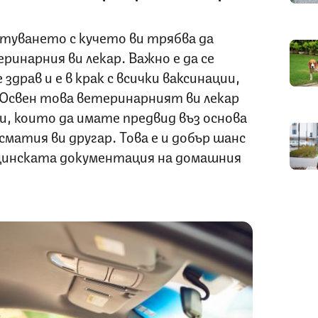
туването с кучето ви трябва да
ринарния ви лекар. Важно е да се
здрав и е в крак с всички ваксинации,
 Освен това ветеринарният ви лекар
и, които да имате предвид въз основа
матия ви другар. Това е и добър шанс
цинската документация на домашния