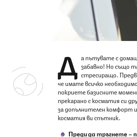
Д
а пътувате с домаш
забавно! Но също т
стресиращо. Предв
че имате всичко необходимо
покриете базисните момен
прекарано с косматия си др
за допълнителен комфорт и 
косматия ви спътник.
Преди да тръгнете – 