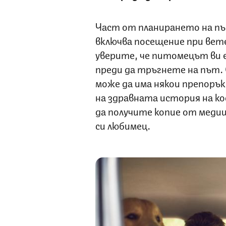
Част от планирането на пъ
включва посещение при вете
уверите, че питомецът ви е 
преди да тръгнете на път.
може да има някои препорък
на здравната история на кос
да получите копие от меди
си любимец.