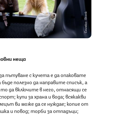
Снимка: iStock
новни неща
а пътуване с кучета е да опаковате
 бъде полезно да направите списък, а
то да включите в него, отнасящи се
порт; купи за храна и вода; всякакви
ецът ви може да се нуждае; копие от
шка и повод; торби за отпадъци;