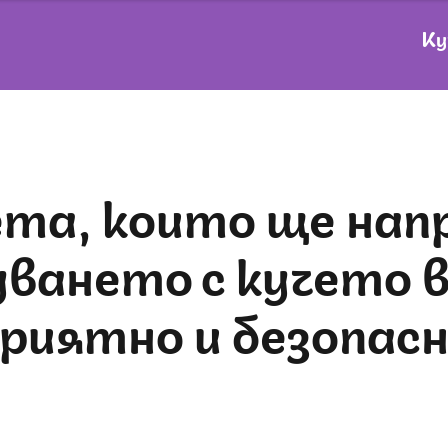
Ку
ването с кучето в
риятно и безопас