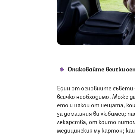
Опаковайте всички ос
Един от основните съвети з
всичко необходимо. Може да
ето и някои от нещата, кои
за домашния ви любимец: пас
лекарства, от които питом
медицинския му картон; каи