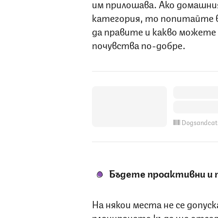
им прилошава. Ако домашни
категория, то попитайте в
да правите и какво можете 
почувства по-добре.
Dogsandcat
Бъдете проактивни и 
На някои места не се допус
планирането къде ще отсед