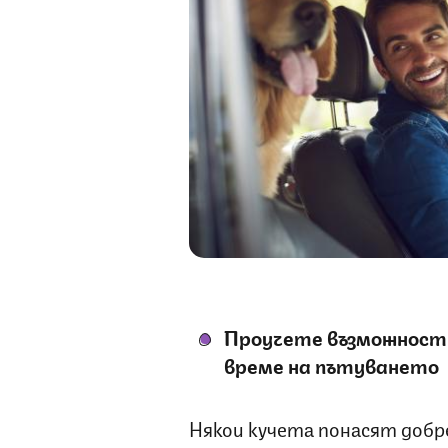
Проучете възможности
време на пътуването
Някои кучета понасят добре