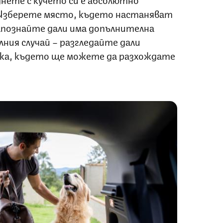
Изберете място, където настаняват
запознайте дали има допълнителна
лния случай – разгледайте дали
инка, където ще можете да разхождате