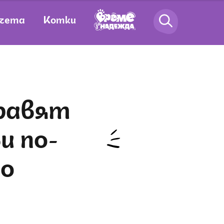
чета
Котки
и по-
но