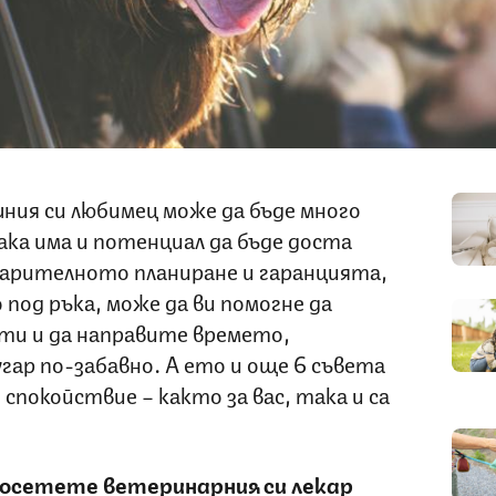
ния си любимец може да бъде много
ака има и потенциал да бъде доста
арителното планиране и гаранцията,
 под ръка, може да ви помогне да
ти и да направите времето,
угар по-забавно. А ето и още 6 съвета
спокойствие – както за вас, така и са
посетете ветеринарния си лекар