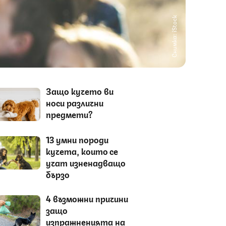
Снимка: iStock
Защо кучето ви
носи различни
предмети?
13 умни породи
кучета, които се
учат изненадващо
бързо
4 възможни причини
защо
изпражненията на