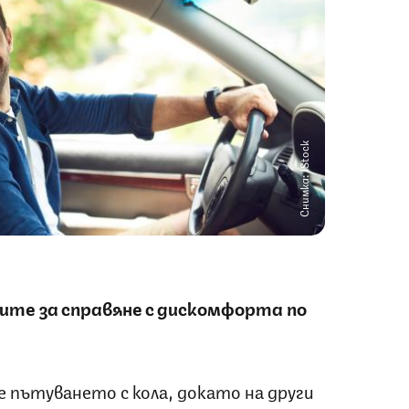
Снимка: iStock
те за справяне с дискомфорта по
 пътуването с кола, докато на други