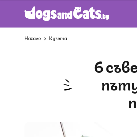
Начало
Кучета
6 съвета, които ще направят
пъту
п