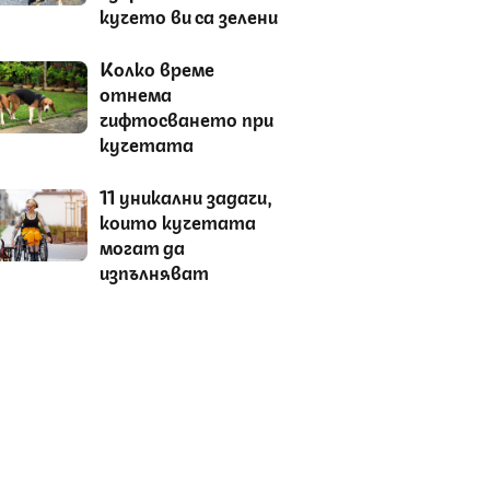
кучето ви са зелени
Колко време
отнема
чифтосването при
кучетата
11 уникални задачи,
които кучетата
могат да
изпълняват