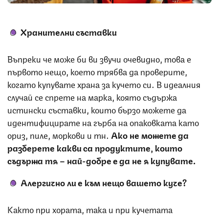
Хранителни съставки
Въпреки че може би ви звучи очевидно, това е
първото нещо, което трябва да проверите,
когато купувате храна за кучето си. В идеалния
случай се спрете на марка, която съдържа
истински съставки, които бързо можете да
идентифицирате на гърба на опаковката като
ориз, пиле, моркови и тн.
Ако не можете да
разберете какви са продуктите, които
съдържа тя – най-добре е да не я купувате.
Алергично ли е към нещо вашето куче?
Както при хората, така и при кучетата