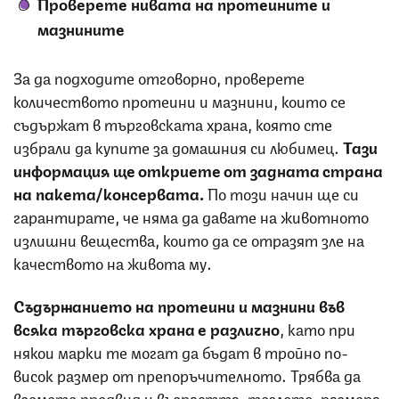
Проверете нивата на протеините и
мазнините
За да подходите отговорно, проверете
количеството протеини и мазнини, които се
съдържат в търговската храна, която сте
избрали да купите за домашния си любимец.
Тази
информация ще откриете от задната страна
на пакета/консервата.
По този начин ще си
гарантирате, че няма да давате на животното
излишни вещества, които да се отразят зле на
качеството на живота му.
Съдържанието на протеини и мазнини във
всяка търговска храна е различно
, като при
някои марки те могат да бъдат в тройно по-
висок размер от препоръчителното. Трябва да
вземете предвид и възрастта, теглото, размера,