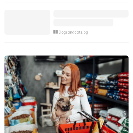
Dogsandcats.bg
Снимка: iStock