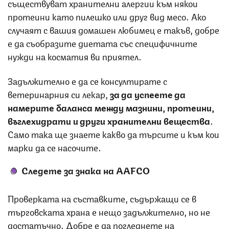
съществуват хранителни алергии към някои
протеини като пилешко или друг вид месо. Ако
случаят с вашия домашен любимец е такъв, добре
е да съобразите диетата със специфичните
нужди на косматия ви приятел.
Задължително е да се консултирате с
ветеринарния си лекар,
за да успеете да
намерите баланса между мазнини, протеини,
въглехидрати и други хранителни вещества
.
Само така ще знаете какво да търсите и към кои
марки да се насочите.
Следете за знака на АА
FCO
Проверката на съставките, съдържащи се в
търговската храна е нещо задължително, но не
достатъчно. Добре е да погледнете на