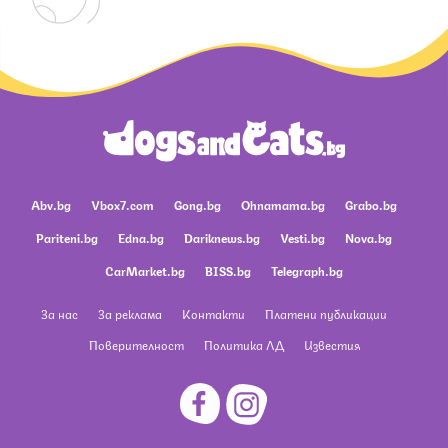
Abv.bg
Vbox7.com
Gong.bg
Ohnamama.bg
Grabo.bg
Pariteni.bg
Edna.bg
Dariknews.bg
Vesti.bg
Nova.bg
CarMarket.bg
BISS.bg
Telegraph.bg
За нас
За реклама
Контакти
Платени публикации
Поверителност
Политика ЛД
Известия