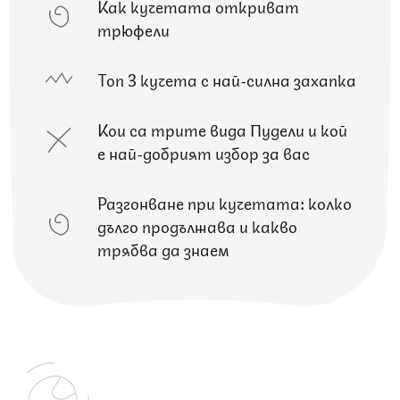
Как кучетата откриват
трюфели
Топ 3 кучета с най-силна захапка
Кои са трите вида Пудели и кой
е най-добрият избор за вас
Разгонване при кучетата: колко
дълго продължава и какво
трябва да знаем