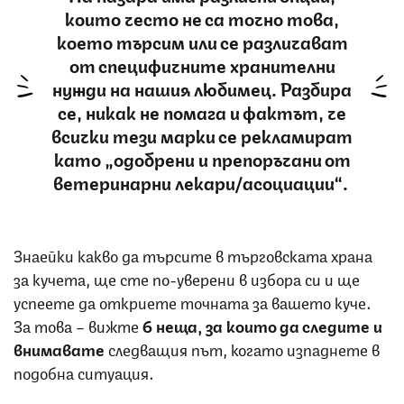
които често не са точно това,
което търсим или се различават
от специфичните хранителни
нужди на нашия любимец. Разбира
се, никак не помага и фактът, че
всички тези марки се рекламират
като „одобрени и препоръчани от
ветеринарни лекари/асоциации“.
Знаейки какво да търсите в търговската храна
за кучета, ще сте по-уверени в избора си и ще
успеете да откриете точната за вашето куче.
За това – вижте
6 неща, за които да следите и
внимавате
следващия път, когато изпаднете в
подобна ситуация.