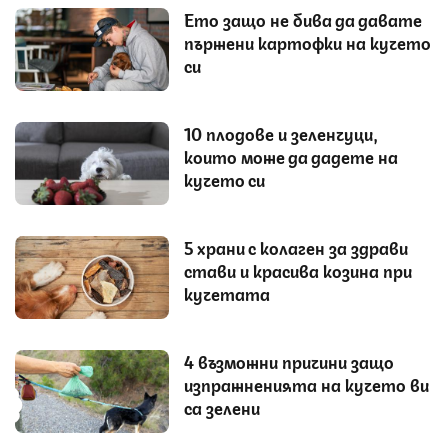
Ето защо не бива да давате
пържени картофки на кучето
си
10 плодове и зеленчуци,
които може да дадете на
кучето си
5 храни с колаген за здрави
стави и красива козина при
кучетата
4 възможни причини защо
изпражненията на кучето ви
са зелени