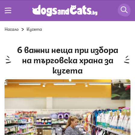
Начало
Кучета
6 важни неща при избора
на търговска храна за
кучета
Снимка: iStock