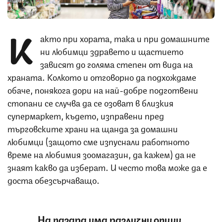
К
акто при хората, така и при домашните
ни любимци здравето и щастието
зависят до голяма степен от вида на
храната. Колкото и отговорно да подхождаме
обаче, понякога дори на най-добре подготвени
стопани се случва да се озоват в близкия
супермаркет, където, изправени пред
търговските храни на щанда за домашни
любимци (защото сме изпуснали работното
време на любимия зоомагазин, да кажем) да не
знаят какво да изберат. И често това може да е
доста обезсърчаващо.
На пазара има различни опции,