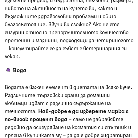
нивото на активност на кучето ви, както и
възможните здравословни проблеми и общо
благосъстояние. Звучи ви сложно? Ако не сте
сигурни относно препоръчителното количество
протеини и мазнини, подходящи за четириногото
– консултирайте се за съвет с ветеринарния си
лекар.
Вода
Водата е важен елемент в диетата на всяко куче.
Различните търговски храни за домашни
любимци идват с различно съдържание на
течността.
Най-добре е да изберете марка с
по-висок процент
вода
– само не забравяйте
редовно да осигуряване на косматия си спътник и
прясна в купичката му – за да е добре хидратиран