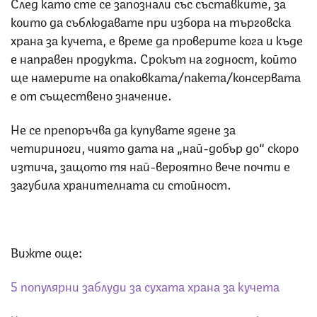
След като сте се запознали със съставките, за
които да съблюдавате при избора на търговска
храна за кучета, е време да проверите кога и къде
е направен продукта. Срокът на годност, който
ще намерите на опаковката/пакета/консервата
е от съществено значение.
Не се препоръчва да купувате ядене за
четириноги, чиято дата на „най-добър дo“ скоро
изтича, защото тя най-вероятно вече почти е
загубила хранителната си стойност.
Вижте още:
5 популярни заблуди за сухата храна за кучета