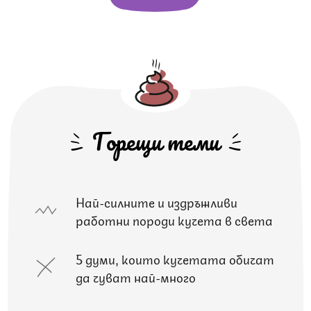
Горещи теми
Най-силните и издръжливи
работни породи кучета в света
5 думи, които кучетата обичат
да чуват най-много