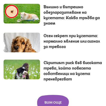
Външно и вътрешно
обезпаразитяване на
кучетата: Какво трябва да
знаем
Очен секрет при кучетата:
нормално явление или сигнал
за тревога
Скритият риск във високата
трева, който повечето
собственици на кучета
пренебрегват
ВИЖ ОЩЕ