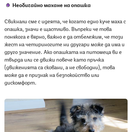
Необичайно махане на опашка
Свикнали сме с идеята, че когато едно куче маха с
опашка, значи е щастливо. Въпреки че това
понякога е вярно, важно е да отбележим, че този
жест на четириногите ни другари може да има и
друго значение. Ако опашката на питомеца ви е
твърда или се движи повече като пръчка
(движенията са сковани, а не свободни), това
може да е признак на безпокойство или
дискомфорт.