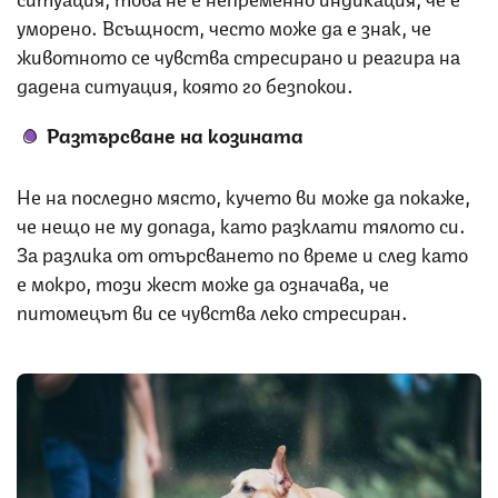
уморено. Всъщност, често може да е знак, че
животното се чувства стресирано и реагира на
дадена ситуация, която го безпокои.
Разтърсване на козината
Не на последно място, кучето ви може да покаже,
че нещо не му допада, като разклати тялото си.
За разлика от отърсването по време и след като
е мокро, този жест може да означава, че
питомецът ви се чувства леко стресиран.