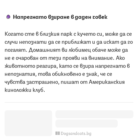
Напрегнато взиране в даден човек
Когато сте в близкия парк с кучето си, може да се
случи непознати да се приближат и да искат да го
погалят. Домашният ви любимец обаче може да
не е очарован от тези прояви на внимание. Ако
животното реагира, като се взира напрегнато в
непознатия, това обикновено е знак, че се
чувства застрашено, пишат от Американския
киноложки клуб.
Dogsandcats.bg