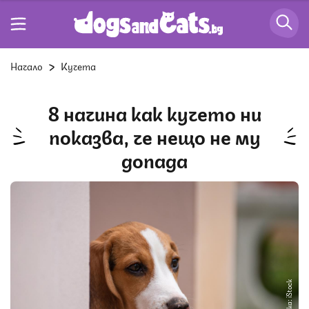
Начало
Кучета
8 начина как кучето ни
показва, че нещо не му
допада
Снимка: iStock