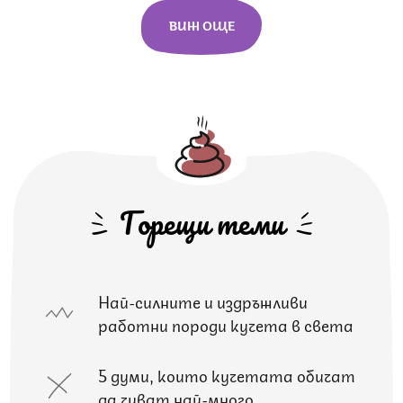
ВИЖ ОЩЕ
Горещи теми
Най-силните и издръжливи
работни породи кучета в света
5 думи, които кучетата обичат
да чуват най-много