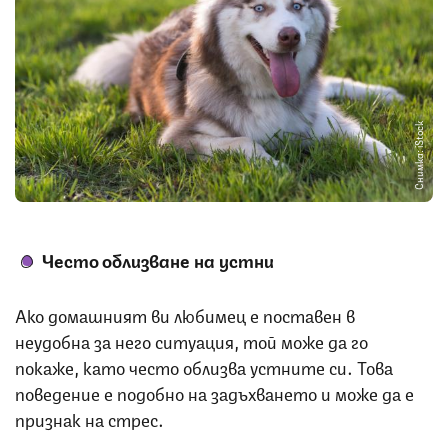
Снимка: iStock
Често облизване на устни
Ако домашният ви любимец е поставен в
неудобна за него ситуация, той може да го
покаже, като често облизва устните си. Това
поведение е подобно на задъхването и може да е
признак на стрес.