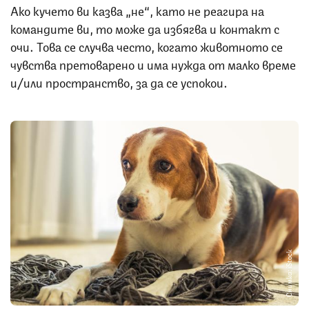
Ако кучето ви казва „не“, като не реагира на
командите ви, то може да избягва и контакт с
очи. Това се случва често, когато животното се
чувства претоварено и има нужда от малко време
и/или пространство, за да се успокои.
Снимка: iStock