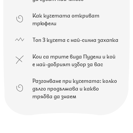
Как кучетата откриват
трюфели
Топ 3 кучета с най-силна захапка
Кои са трите вида Пудели и кой
е най-добрият избор за вас
Разгонване при кучетата: колко
дълго продължава и какво
трябва да знаем