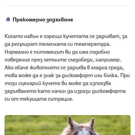
Прекомерно задъхване
Когато навън е горещо кучетата се задъхват, за
да регулират телесната си температура.
Нормално е питомецът ви да има подобно
поведение през летните следобеди, например.
Ако обаче животното се задъхва в хладна среда,
това може да е знак за дискомфорт или болка. При
този сценарий кучето ви може да използва
задъхването като начин да изрази дискомфорта
си от текущата ситуация.