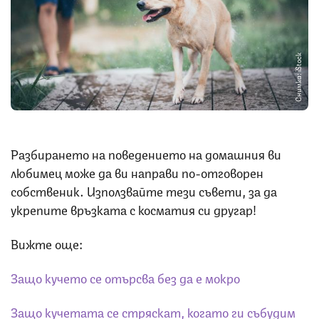
Снимка: iStock
Разбирането на поведението на домашния ви
любимец може да ви направи по-отговорен
собственик. Използвайте тези съвети, за да
укрепите връзката с косматия си другар!
Вижте още:
Защо кучето се отърсва без да е мокро
Защо кучетата се стряскат, когато ги събудим