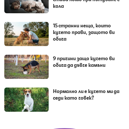
кола
15 странни неща, които
кучето прави, защото ви
обича
9 причини защо кучето ви
обича да дъвче камъни
Нормално ли е кучето ми да
седи като човек?