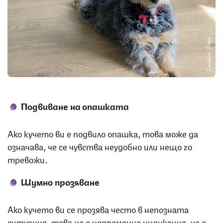
Снимка: iStock
Подвиване на опашката
Ако кучето ви е подвило опашка, това може да
означава, че се чувства неудобно или нещо го
тревожи.
Шумно прозяване
Ако кучето ви се прозява често в непозната
ситуация, това нe e непременно индикация, че е