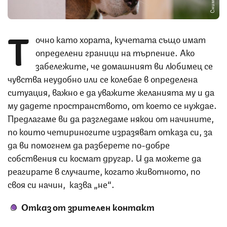
Т
очно като хората, кучетата също имат
определени граници на търпение. Ако
забележите, че домашният ви любимец се
чувства неудобно или се колебае в определена
ситуация, важно е да уважите желанията му и да
му дадете пространството, от което се нуждае.
Предлагаме ви да разгледаме някои от начините,
по които четириногите изразяват отказа си, за
да ви помогнем да разберете по-добре
собствения си космат другар. И да можете да
реагирате в случаите, когато животното, по
своя си начин, казва „не“.
Отказ от зрителен контакт