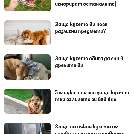
игнорират останалите)
Защо кучето ви носи
различни предмети?
Защо кучето обича да спи в
дрехите ви
5 сладки причини защо кучето
търка лицето си във вас
Защо на някои кучета им
става лошо при пътуване с