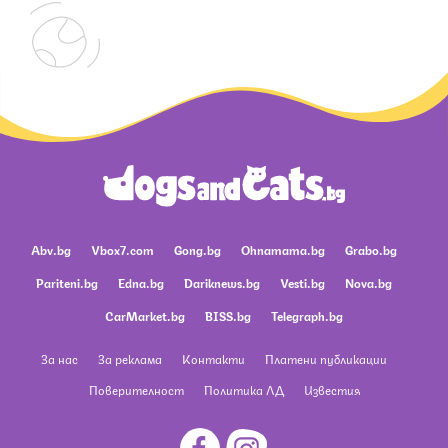
Abv.bg
Vbox7.com
Gong.bg
Ohnamama.bg
Grabo.bg
Pariteni.bg
Edna.bg
Dariknews.bg
Vesti.bg
Nova.bg
CarMarket.bg
BISS.bg
Telegraph.bg
За нас
За реклама
Контакти
Платени публикации
Поверителност
Политика ЛД
Известия