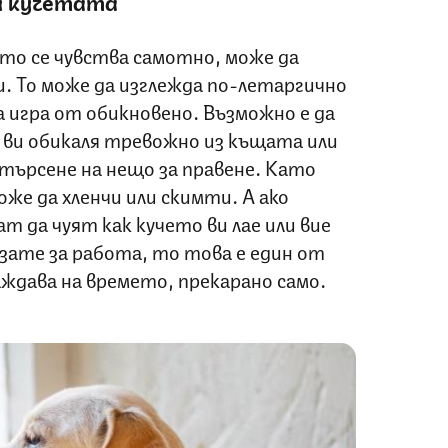
и кучетата
оето се чувства самотно, може да
. То може да изглежда по-летаргично
а игра от обикновено. Възможно е да
ви обикаля тревожно из къщата или
 търсене на нещо за правене. Като
е да хленчи или скимти. А ако
ат да чуят как кучето ви лае или вие
изате за работа, то това е един от
аждава на времето, прекарано само.