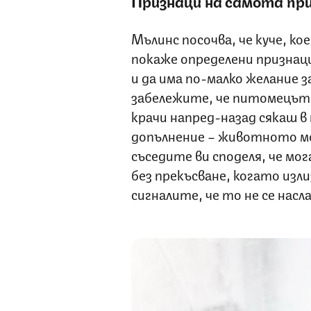
Признаци на самота пр
Мълинс посочва, че куче, к
покаже определени признаци
и да има по-малко желание з
забележите, че питомецът 
крачи напред-назад сякаш в
допълнение – животното мож
съседите ви споделя, че мог
без прекъсване, когато изл
сигналите, че то не се насл