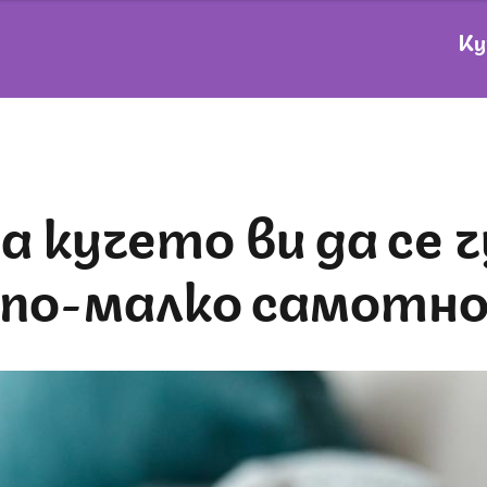
Ку
по-малко самотн