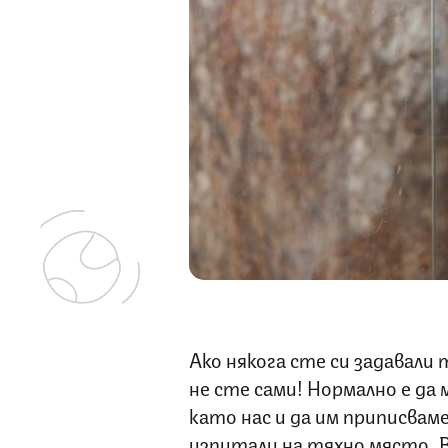
Ако някога сте си задавали 
не сте сами! Нормално е да
като нас и да им приписвам
изпитали на тяхно място. В