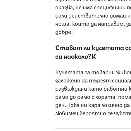
оказва, че има специфични 
дали действително домашни
неща, които да направим, за
добре.
Стават ли кучетата са
са наоколо?
K
Кучетата са товарни живот
заложено да търсят социал
развъждани като работни к
рамо до рамо с хората, пома
ден. Това ни кара логично 
любимец вероятно се чувст