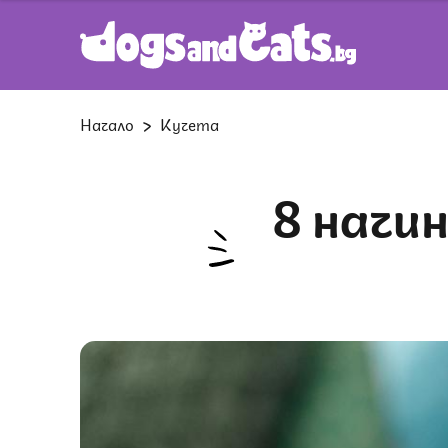
Начало
Кучета
8 начина кучето ви да се чувства