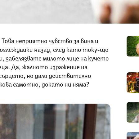
. Това неприятно чувство за вина и
поглеждайки назад, след като току-що
и, забелязвате милото лице на кучето
реца. Да, жалното изражение на
 сърцето, но дали действително
ова самотно, докато ни няма?