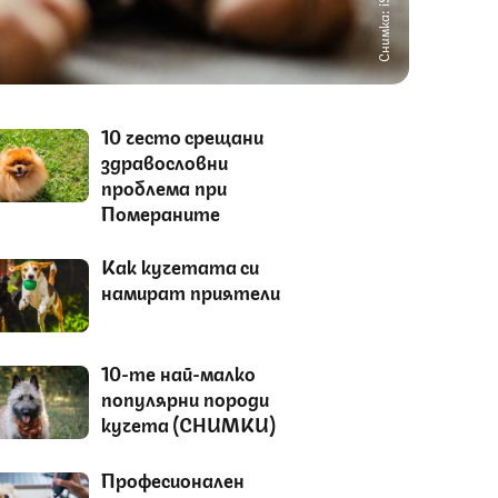
Снимка: iStock
10 често срещани
здравословни
проблема при
Помераните
Как кучетата си
намират приятели
10-те най-малко
популярни породи
кучета (СНИМКИ)
Професионален