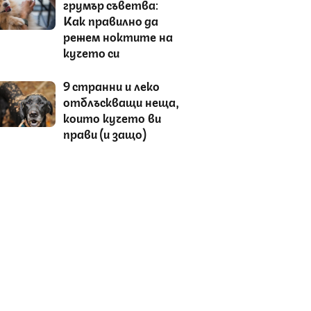
грумър съветва:
Как правилно да
режем ноктите на
кучето си
9 странни и леко
отблъскващи неща,
които кучето ви
прави (и защо)