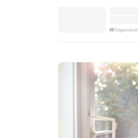
Dogsandcat