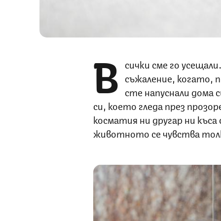
В
сички сме го усещали
съжаление, когато, 
сте напуснали дома с
си, което гледа през прозо
косматия ни другар ни къса
животното се чувства толк