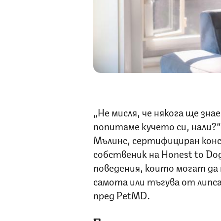
„Не мисля, че някога ще зна
попитаме кучето си, нали?
Мълинс, сертифициран конс
собственик на Honest to Dog
поведения, които могат да 
самота или тъгува от липса
пред PetMD.