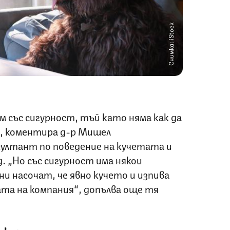
Снимка: iStock
ем със сигурност, тъй като няма как да
“, коментира д-р Мишел
ултант по поведение на кучетата и
. „Но със сигурност има някои
ни насочат, че явно кучето и изпива
та на компания“, допълва още тя