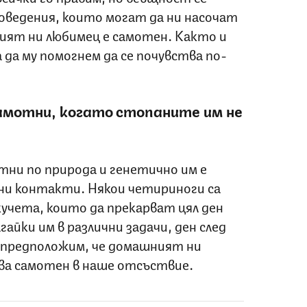
поведения, които могат да ни насочат
ят ни любимец е самотен. Както и
 да му помогнем да се почувства по-
мотни, когато стопаните им не
ни по природа и генетично им е
ни контакти. Някои четириноги са
учета, които да прекарват цял ден
гайки им в различни задачи, ден след
да предположим, че домашният ни
ва самотен в наше отсъствие.