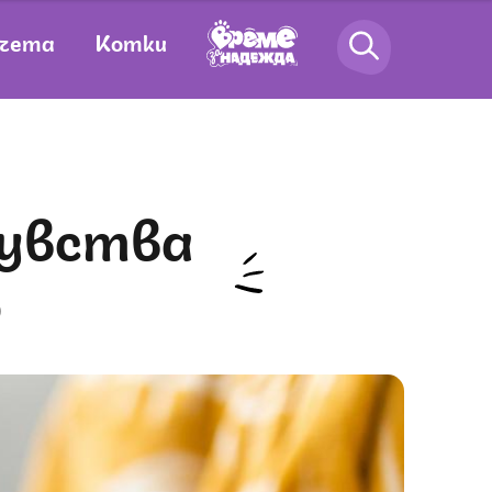
чета
Котки
о