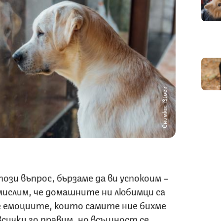
Снимка: iStock
този въпрос, бързаме да ви успокоим –
 мислим, че домашните ни любимци са
е емоциите, които самите ние бихме
сички го правим, но всъщност се