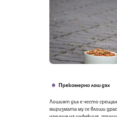
Прекомерно лош дъх
Лошият дъх е често срещан
миризмата му се влоши дра
наличие на инфекция, причин