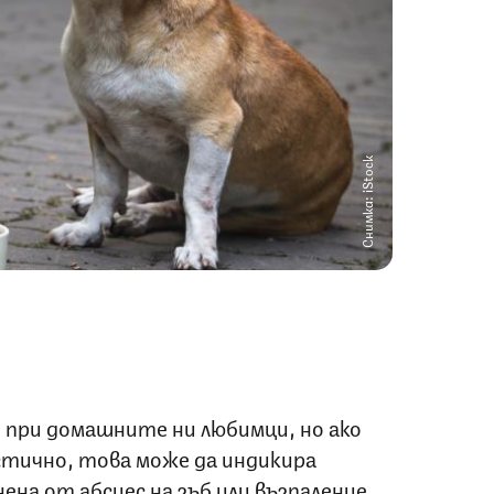
Снимка: iStock
 при домашните ни любимци, но ако
стично, това може да индикира
ена от абсцес на зъб или възпаление