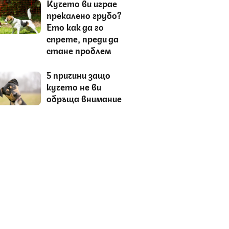
Кучето ви играе
прекалено грубо?
Ето как да го
спрете, преди да
стане проблем
5 причини защо
кучето не ви
обръща внимание