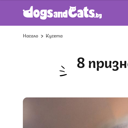
Начало
Кучета
8 признака, че кучето ви изпитва