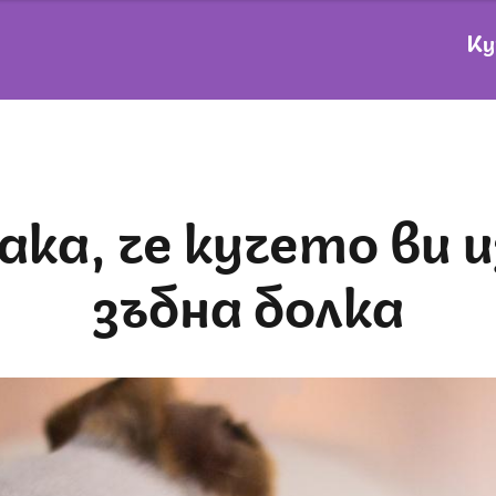
Ку
зъбна болка