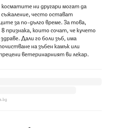
 косматите ни другари могат да
а съжаление, често остават
ите за по-дълго време. За това,
 8 признака, които сочат, че кучето
здраве. Дали го боли зъб, има
 почистване на зъбен камък или
 прецени ветеринарният ви лекар.
s.bg