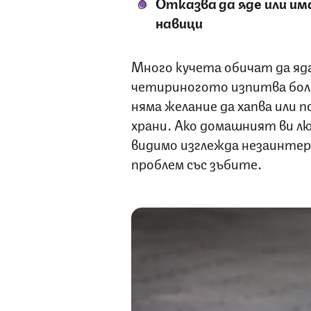
Отказва да яде или им
навици
Много кучета обичат да ядат
четириногото изпитва болк
няма желание да хапва или по
храни. Ако домашният ви лю
видимо изглежда незаинтере
проблем със зъбите.