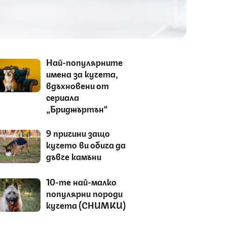
Снимка: iStock
Най-популярните
имена за кучета,
вдъхновени от
сериала
„Бриджъртън“
9 причини защо
кучето ви обича да
дъвче камъни
10-те най-малко
популярни породи
кучета (СНИМКИ)