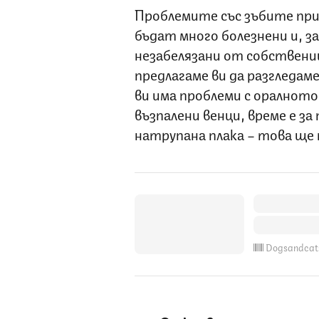
Проблемите със зъбите при
бъдат много болезнени и, з
незабелязани от собствениц
предлагаме ви да разгледаме
ви има проблеми с оралното 
възпалени венци, време е за
натрупана плака – това ще
Dogsandcat