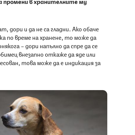
а промени в хранителните му
, дори и да не са гладни. Ако обаче
а по време на хранене, то може да
някога – дори напълно да спре да се
бимец внезапно откаже да яде или
сован, това може да е индикация за