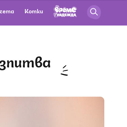
чета
Котки