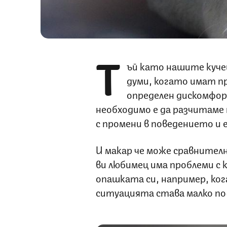
Т
ъй като нашите кучеш
думи, когато имат п
определен дискомфор
необходимо е да разчитаме 
с промени в поведението и 
И макар че може сравнител
ви любимец има проблеми с к
опашката си, например, ког
ситуацията става малко по