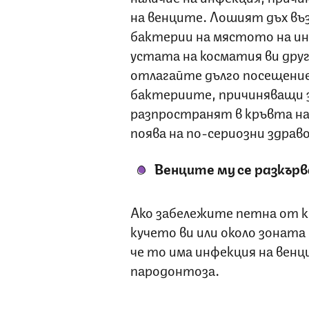
на венците. Лошият дъх въз
бактерии на мястото на ин
устата на косматия ви дру
отлагайте дълго посещение
бактериите, причиняващи з
разпространят в кръвта на
поява на по-сериозни здрав
Венците му се разкър
Ако забележите петна от кр
кучето ви или около зоната 
че то има инфекция на венц
пародонтоза.