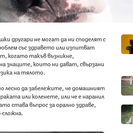
ки другари не могат да ни споделят с
роблем със здравето или изпитват
т, когато такъв възникне,
на знаците, които ни дават, свързани
езика на тялото.
но лесно да забележите, че домашният
раката или коленете, или че е наранил
ато става въпрос за орално здраве,
-сложна.