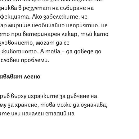
никва в резултат на събиране на
фекцията. Ако забележите, че
гар мирише необичайно неприятно, не
то при ветеринарен лекар, тъй като
ловонието, могат да се
 животното. А това – да доведе до
ословни проблеми.
вавяват лесно
ъв върху играчките за дъвчене на
му за хранене, това може да означава,
ите или начален стадий на