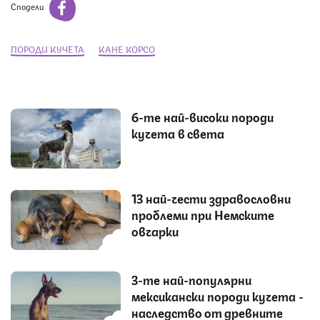
Сподели
ПОРОДИ КУЧЕТА
КАНЕ КОРСО
6-те най-високи породи
кучета в света
13 най-чести здравословни
проблеми при Немските
овчарки
3-те най-популярни
мексикански породи кучета -
наследство от древните