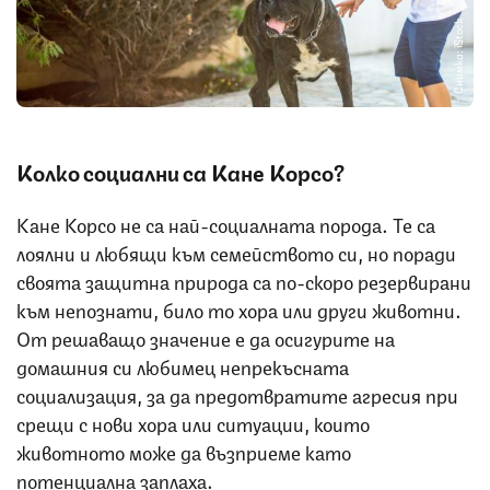
Снимка: iStock
Колко социални са Кане Корсо?
Кане Корсо не са най-социалната порода. Те са
лоялни и любящи към семейството си, но поради
своята защитна природа са по-скоро резервирани
към непознати, било то хора или други животни.
От решаващо значение е да осигурите на
домашния си любимец непрекъсната
социализация, за да предотвратите агресия при
срещи с нови хора или ситуации, които
животното може да възприеме като
потенциална заплаха.