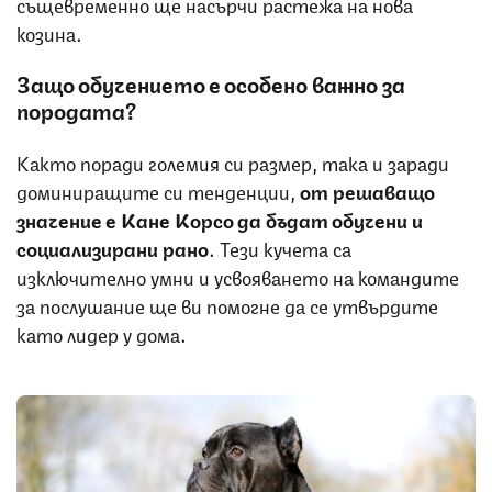
същевременно ще насърчи растежа на нова
козина.
Защо обучението е особено важно за
породата?
Както поради големия си размер, така и заради
доминиращите си тенденции,
от решаващо
значение е Кане Корсо да бъдат обучени и
социализирани рано
. Тези кучета са
изключително умни и усвояването на командите
за послушание ще ви помогне да се утвърдите
като лидер у дома.