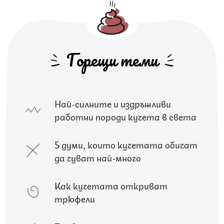
Горещи теми
Най-силните и издръжливи
работни породи кучета в света
5 думи, които кучетата обичат
да чуват най-много
Как кучетата откриват
трюфели