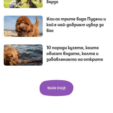
бързо
Кои са трите вида Пудели и
кой е най-добрият избор за
вас
10 породи кучета, които
обичат водата, калта и
забавленията на открито
ВИЖ ОЩЕ