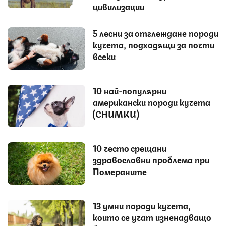
цивилизации
5 лесни за отглеждане породи
кучета, подходящи за почти
всеки
10 най-популярни
американски породи кучета
(СНИМКИ)
10 често срещани
здравословни проблема при
Помераните
13 умни породи кучета,
които се учат изненадващо