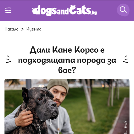
Начало
Кучета
Дали Кане Корсо е
подходящата порода за
вас?
Снимка: iStock