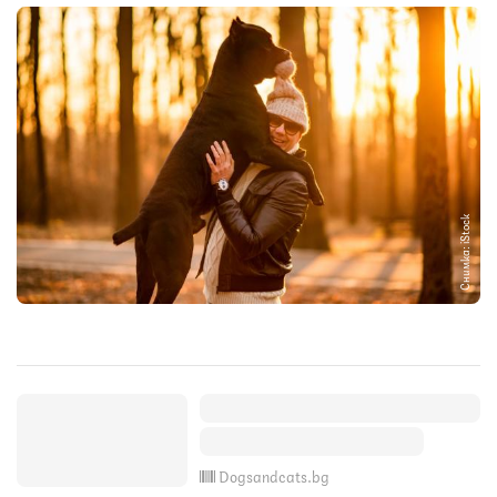
Снимка: iStock
Dogsandcats.bg