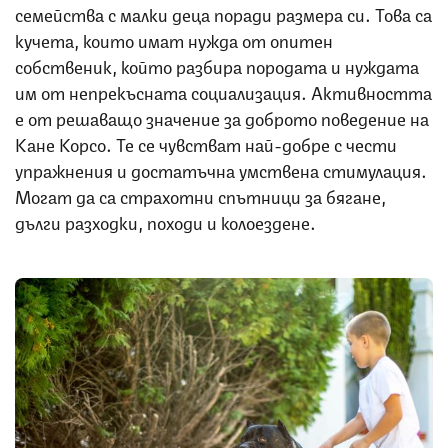
семейства с малки деца поради размера си. Това са
кучета, които имат нужда от опитен
собственик, който разбира породата и нуждата
им от непрекъсната социализация. Активността
е от решаващо значение за доброто поведение на
Кане Корсо. Те се чувстват най-добре с чести
упражнения и достатъчна умствена стимулация.
Могат да са страхотни спътници за бягане,
дълги разходки, походи и колоездене.