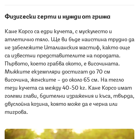
Физически черти и нужди от грижа
Кане Корсо са едри кучета, с мускулесто и
атлетично тяло. Ще ви бъде наистина трудно да
не забележите Италианския мастиф, както още
са известни представителите на породата.
Първото, което грабва окото, е височината.
Мъжките екземпляри достигат до 70 см
височина, женските – до около 65 см. На тегло
тези кучета са между 40-50 кг. Кане Корсо имат
големи глави, бдителни изражения и къса, твърда,
двуслойна козина, която може да е черна или
тигрова.