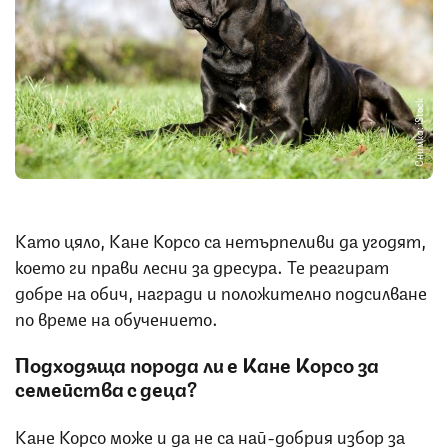
Снимка: iStock
Като цяло, Кане Корсо са нетърпеливи да угодят,
което ги прави лесни за дресура. Те реагират
добре на обич, награди и положително подсилване
по време на обучението.
Подходяща порода ли е Кане Корсо за
семейства с деца?
Кане Корсо може и да не са най-добрия избор за