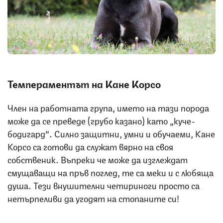
Снимка: iStock
Темпераментът на Кане Корсо
Член на работната група, името на тази порода
може да се преведе (грубо казано) като „куче-
бодигард“. Силно защитни, умни и обучаеми, Кане
Корсо са готови да служат вярно на своя
собственик. Въпреки че може да изглеждат
смущаващи на пръв поглед, те са меки и с любяща
душа. Тези внушителни четириноги просто са
нетърпеливи да угодят на стопаните си!