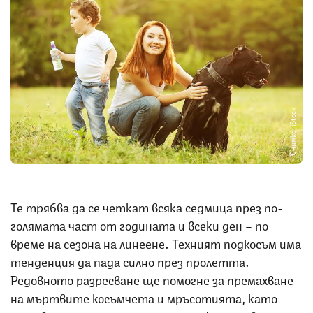
Снимка: iStock
Те трябва да се четкат всяка седмица през по-
голямата част от годината и всеки ден – по
време на сезона на линеене. Техният подкосъм има
тенденция да пада силно през пролетта.
Редовното разресване ще помогне за премахване
на мъртвите косъмчета и мръсотията, като