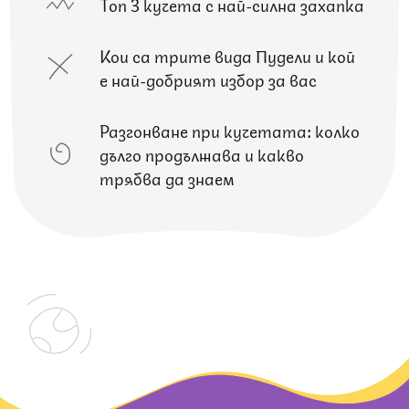
Топ 3 кучета с най-силна захапка
Кои са трите вида Пудели и кой
е най-добрият избор за вас
Разгонване при кучетата: колко
дълго продължава и какво
трябва да знаем