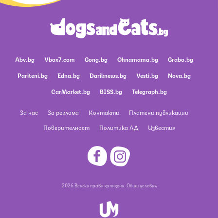
Abv.bg
Vbox7.com
Gong.bg
Ohnamama.bg
Grabo.bg
Pariteni.bg
Edna.bg
Dariknews.bg
Vesti.bg
Nova.bg
CarMarket.bg
BISS.bg
Telegraph.bg
За нас
За реклама
Контакти
Платени публикации
Поверителност
Политика ЛД
Известия
2026 Всички права запазени.
Общи условия