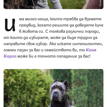
И
ма много неща, които трябва да вземете
предвид, когато решите да доведете куче
в живота си. С толкова различни породи,
от които да избирате, може да бъде трудно да
направите своя избор. Ако искате интелигентен,
лоялен пазач за вас и семейството ви, то
Кане
Корсо
може би е точното попадение за вас!