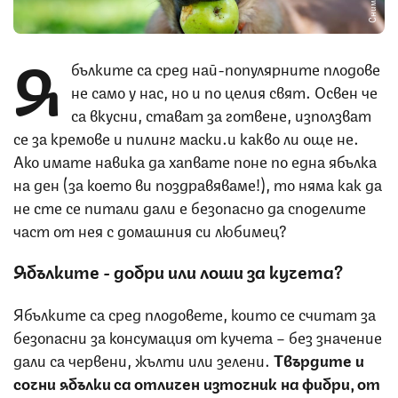
Я
бълките са сред най-популярните плодове
не само у нас, но и по целия свят. Освен че
са вкусни, стават за готвене, използват
се за кремове и пилинг маски…и какво ли още не.
Ако имате навика да хапвате поне по една ябълка
на ден (за което ви поздравяваме!), то няма как да
не сте се питали дали е безопасно да споделите
част от нея с домашния си любимец?
Ябълките - добри или лоши за кучета?
Ябълките са сред плодовете, които се считат за
безопасни за консумация от кучета – без значение
дали са червени, жълти или зелени.
Твърдите и
сочни ябълки са отличен източник на фибри, от