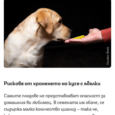
Снимка: iStock
Рискове от храненето на куче с ябълки
Самите плодове не представляват опасност за
домашния ви любимец. В семената им обаче, се
съдържа малко количество цианид – така че,
както споменахме, не си мислете да ги давате на