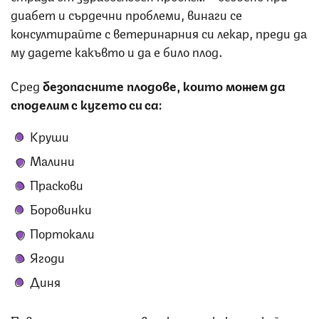
диабет и сърдечни проблеми, винаги се
консултирайте с ветеринарния си лекар, преди да
му дадете какъвто и да е било плод.
Сред
безопасните плодове, които можем да
споделим с кучето си са:
Круши
Малини
Праскови
Боровинки
Портокали
Ягоди
Диня