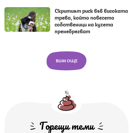
Скритият риск във високата
трева, който повечето
собственици на кучета
пренебрегват
ВИЖ ОЩЕ
Горещи теми