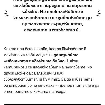
си любимец с нарязана на парчета
ябълка. Не прекалявайте с
количествата и не забравяйте да
премахнете сърцевината,
семената и стъблото й.
Както при всичко ново, което включвате в
менюто на любимеца си –
запознайте
животното с ябълките бавно
. Някои
четириноги се наслаждават на плодовете, но
други може да са алергични или
свръхчувствителни към тях. За да избегнете
разстройство на стомаха – препоръчително е да
отстраните и кожата на плода.