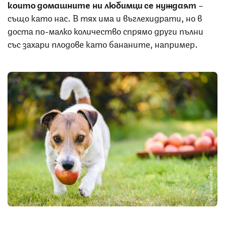
които домашните ни любимци се нуждаят
–
също като нас. В тях има и въглехидрати, но в
доста по-малко количество спрямо други пълни
със захари плодове като бананите, например.
Снимка: iStock