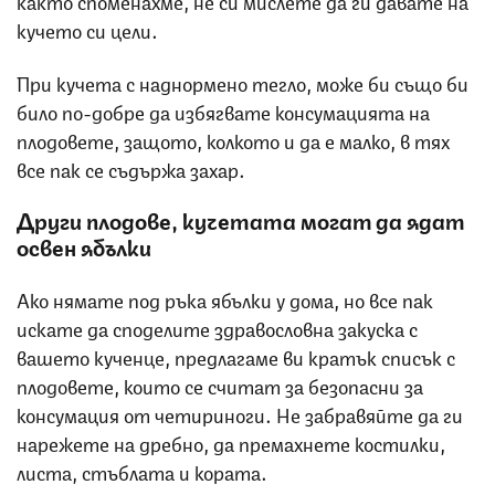
кучето си цели.
При кучета с наднормено тегло, може би също би
било по-добре да избягвате консумацията на
плодовете, защото, колкото и да е малко, в тях
все пак се съдържа захар.
Други плодове, кучетата могат да ядат
освен ябълки
Ако нямате под ръка ябълки у дома, но все пак
искате да споделите здравословна закуска с
вашето кученце, предлагаме ви кратък списък с
плодовете, които се считат за безопасни за
консумация от четириноги. Не забравяйте да ги
нарежете на дребно, да премахнете костилки,
листа, стъблата и кората.