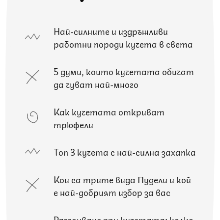
Най-силните и издръжливи
работни породи кучета в света
5 думи, които кучетата обичат
да чуват най-много
Как кучетата откриват
трюфели
Топ 3 кучета с най-силна захапка
Кои са трите вида Пудели и кой
е най-добрият избор за вас
Разгонване при кучетата: колко