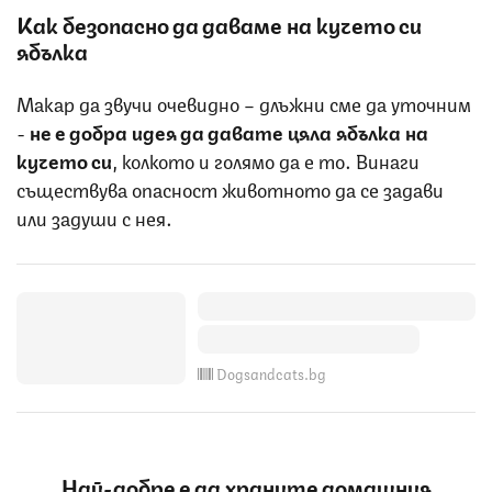
Как безопасно да даваме на кучето си
ябълка
Макар да звучи очевидно – длъжни сме да уточним
-
не е добра идея да давате цяла ябълка на
кучето си
, колкото и голямо да е то. Винаги
съществува опасност животното да се задави
или задуши с нея.
Dogsandcats.bg
Най-добре е да храните домашния