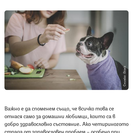
Снимка: iStock
Важно е да споменем също, че всичко това се
отнася само за домашни любимци, които са в
добро здравословно състояние. Ако четириногото
страда от здравословен проблем – особено при