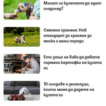
Могат ли кучетата да ядат
сладолед?
Смесено хранене: Нов
стандарт за хранене за
малки и мини породи
Ето защо не бива да давате
пържени картофки на кучето
си
10 плодове и зеленчуци,
които може да дадете на
кучето си