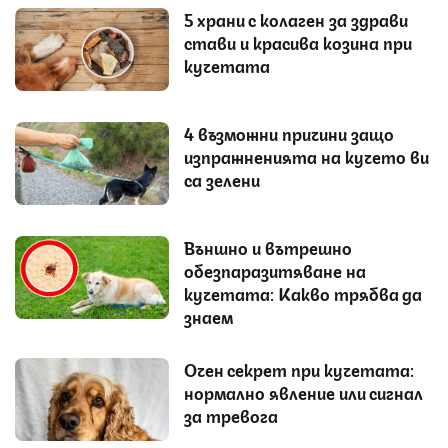
5 храни с колаген за здрави
стави и красива козина при
кучетата
4 възможни причини защо
изпражненията на кучето ви
са зелени
Външно и вътрешно
обезпаразитяване на
кучетата: Какво трябва да
знаем
Очен секрет при кучетата:
нормално явление или сигнал
за тревога