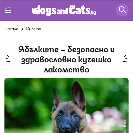
Начало
Кучета
Ябълките – безопасно и
здравословно кучешко
лакомство
Снимка: iStock