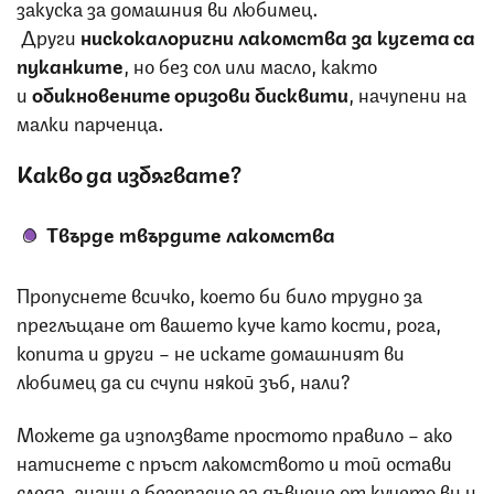
закуска за домашния ви любимец.
Други
нискокалорични лакомства за кучета са
пуканките
, но без сол или масло, както
и
обикновените оризови бисквити
, начупени на
малки парченца.
Какво да избягвате?
Твърде твърдите лакомства
Пропуснете всичко, което би било трудно за
преглъщане от вашето куче като кости, рога,
копита и други – не искате домашният ви
любимец да си счупи някой зъб, нали?
Можете да използвате простото правило – ако
натиснете с пръст лакомството и той остави
следа, значи е безопасно за дъвчене от кучето ви и