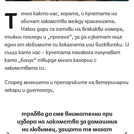
Т
очно както нас, хората, и кучетата ни
обичат лакомства между храненията.
Някои дори са готови на всякакви номера,
тъжни погледи и „просене“, за да изкопчат още
едно от любимите си кокалчета или бисквитки. И
също като нас – кучетата понякога получават
като „бонус“ твърде много калории с
лакомствата си.
Според мнението и препоръките на ветеринарни
лекари и диетолози,
трябва да сме внимателни при
избора на лакомства за домашния
ни любимец, защото те могат