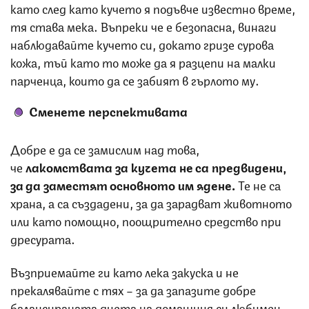
като след като кучето я подъвче известно време,
тя става мека. Въпреки че е безопасна, винаги
наблюдавайте кучето си, докато гризе сурова
кожа, тъй като то може да я разцепи на малки
парченца, които да се забият в гърлото му.
Сменете перспективата
Добре е да се замислим над това,
че
лакомствата за кучета не са предвидени,
за да заместят основното им ядене.
Те не са
храна, а са създадени, за да зарадват животното
или като помощно, поощрително средство при
дресурата.
Възприемайте ги като лека закуска и не
прекалявайте с тях – за да запазите добре
балансираната диета на домашния си любимец.