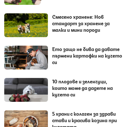
Смесено хранене: Нов
стандарт за хранене за
малки и мини породи
Ето защо не бива да давате
пържени картофки на кучето
си
10 плодове и зеленчуци,
които може да дадете на
кучето си
5 храни с колаген за здрави
стави и красива козина при
кучетата