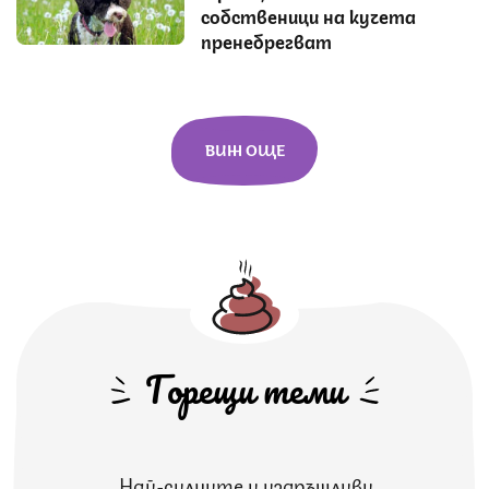
собственици на кучета
пренебрегват
ВИЖ ОЩЕ
Горещи теми
Най-силните и издръжливи