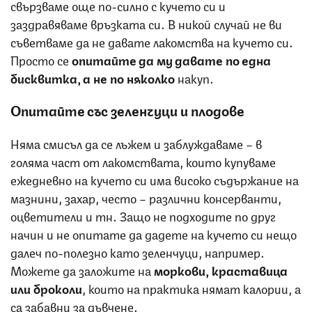
свързваме още по-силно с кучето си и
заздравяваме връзката си. В никой случай не ви
съветваме да не давате лакомства на кучето си.
Просто се
опитайте да му давате по една
бисквитка, а не по няколко
накуп.
Опитайте със зеленчуци и плодове
Няма смисъл да се лъжем и заблуждаваме – в
голяма част от лакомствата, които купуваме
ежедневно на кучето си има високо съдържание на
мазнини, захар, често – различни консерванти,
оцветители и тн. Защо не подходите по друг
начин и не опитате да дадете на кучето си нещо
далеч по-полезно като зеленчуци, например.
Можете да заложите на
моркови, краставица
или броколи
, които на практика нямат калории, а
са забавни за дъвчене.