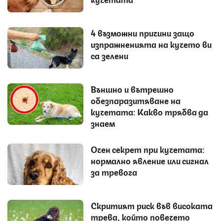
4 възможни причини защо
изпражненията на кучето ви
са зелени
Външно и вътрешно
обезпаразитяване на
кучетата: Какво трябва да
знаем
Очен секрет при кучетата:
нормално явление или сигнал
за тревога
Скритият риск във високата
трева, който повечето