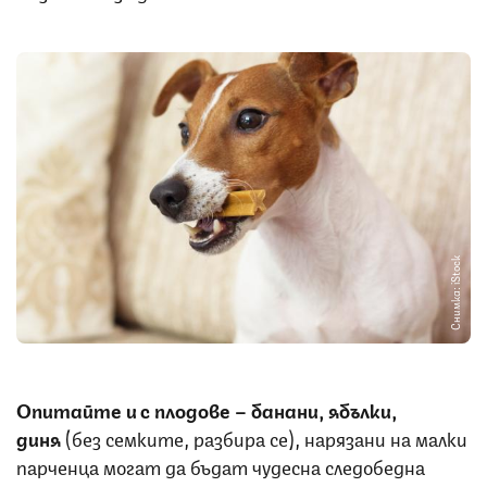
Снимка: iStock
Опитайте и с плодове – банани, ябълки,
диня
(без семките, разбира се), нарязани на малки
парченца могат да бъдат чудесна следобедна