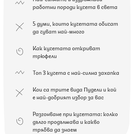
работни породи кучета в света
5 думи, които кучетата обичат
да чуват най-много
Как кучетата откриват
трюфели
Топ 3 кучета с най-силна захапка
Кои са трите вида Пудели и кой
е най-добрият избор за вас
Разгонване при кучетата: колко
дълго продължава и какво
трябва да знаем