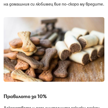
на домашния си любимец вие по-скоро му вредите.
Снимка: iStock
Правилото за 10%
Лакомствата и допълнителните закуски между