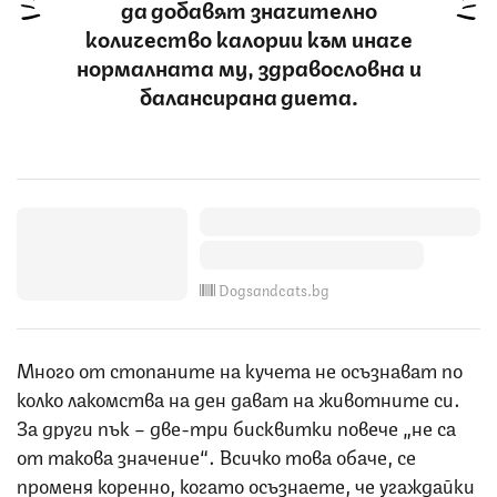
да добавят значително
количество калории към иначе
нормалната му, здравословна и
балансирана диета.
Dogsandcats.bg
Много от стопаните на кучета не осъзнават по
колко лакомства на ден дават на животните си.
За други пък – две-три бисквитки повече „не са
от такова значение“. Всичко това обаче, се
променя коренно, когато осъзнаете, че угаждайки