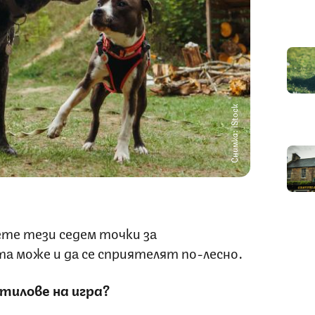
Снимка: iStock
те тези седем точки за
а може и да се сприятелят по-лесно.
тилове на игра?