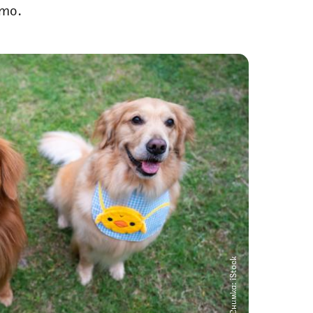
ото.
Снимка: iStock