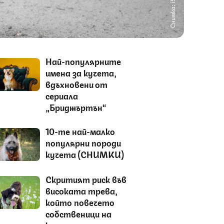
Снимка: iStock
Най-популярните
имена за кучета,
вдъхновени от
сериала
„Бриджъртън“
10-те най-малко
популярни породи
кучета (СНИМКИ)
Скритият риск във
високата трева,
който повечето
собственици на