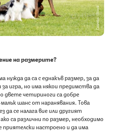
Снимка: iStock
дение на размерите?
 нужда да са с еднакъв размер, за да
за игра, но има някои предимства да
ато двете четириноги са добре
-малък шанс от наранявания. Това
ез да се налага вие или другият
 ако са различни по размер, необходимо
е приятелски настроено и да има