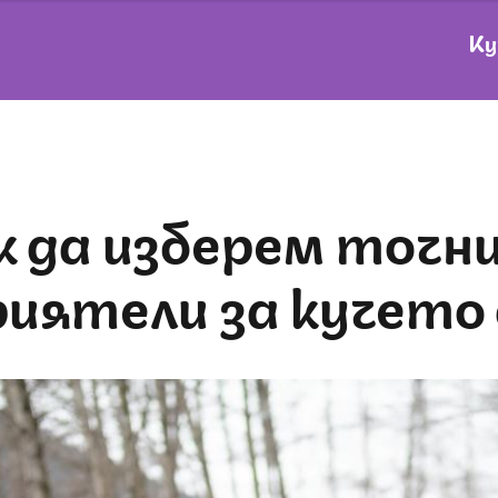
Ку
риятели за кучето 