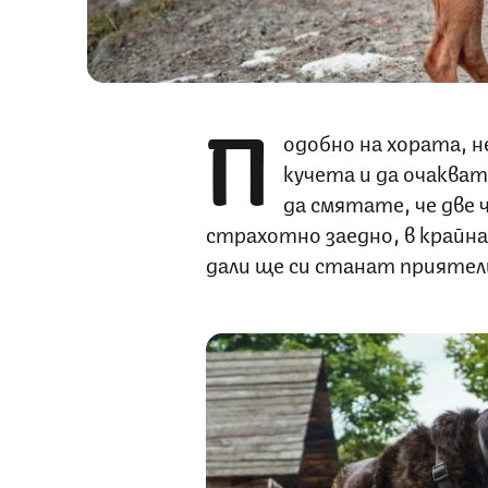
П
одобно на хората, 
кучета и да очаква
да смятате, че две
страхотно заедно, в край
дали ще си станат приятел