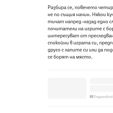
Разбира се, повечето четир
не по същия начин. Някои ку
тичат напред-назад едно сл
почитатели на игрите с бор
интересуват от преследван
спокойни в играта си, предп
друго с лапите си или да по
се борят на място.
Dogsandcat