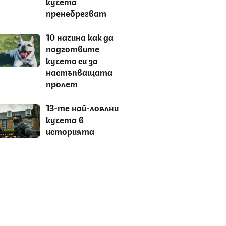
кучета
пренебрегват
10 начина как да
подготвите
кучето си за
настъпващата
пролет
13-те най-лоялни
кучета в
историята