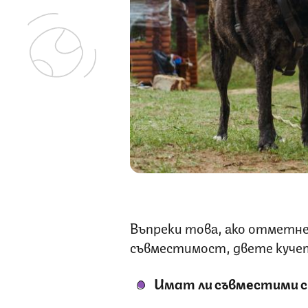
Въпреки това, ако отметне
съвместимост, двете кучет
Имат ли съвместими с