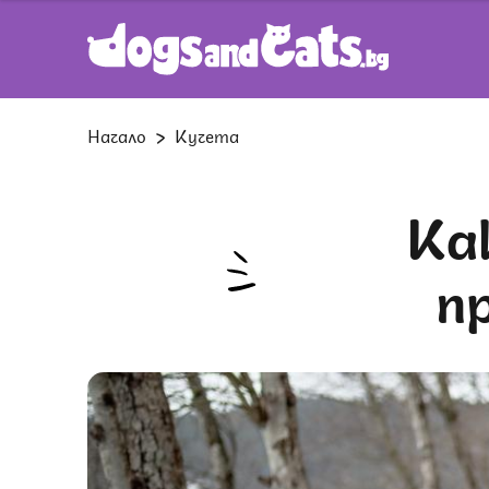
Начало
Кучета
Как да изберем точните
п