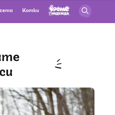
чета
Котки
си