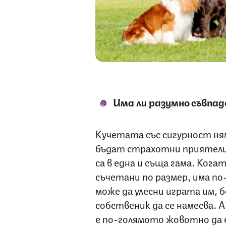
Има ли разумно съвпа
Кучетата със сигурност няма
бъдат страхотни приятели 
са в една и съща гама. Ког
съчетани по размер, има по
може да улесни играта им, б
собственик да се намесва. А
е по-голямото жовотно да 