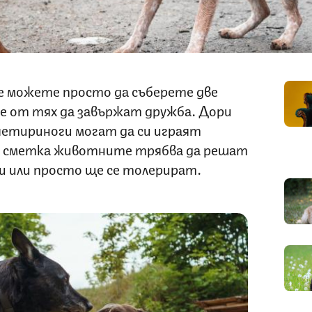
не можете просто да съберете две
те от тях да завържат дружба. Дори
 четириноги могат да си играят
на сметка животните трябва да решат
и или просто ще се толерират.