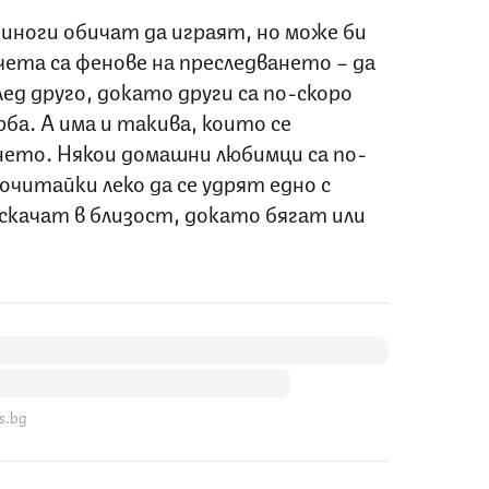
иноги обичат да играят, но може би
чета са фенове на преследването – да
ед друго, докато други са по-скоро
ба. А има и такива, които се
ето. Някои домашни любимци са по-
очитайки леко да се удрят едно с
дскачат в близост, докато бягат или
s.bg