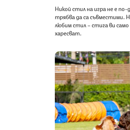
Никой стил на игра не е по
трябва да са съвместими. Н
любим стил – стига ви само
харесват.