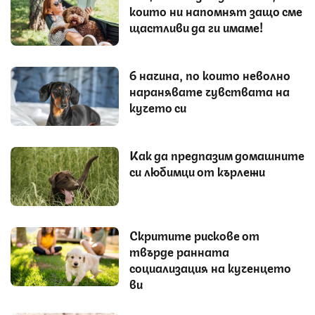
които ни напомнят защо сме
щастливи да ги имаме!
6 начина, по които неволно
наранявате чувствата на
кучето си
Как да предпазим домашните
си любимци от кърлежи
Скритите рискове от
твърде ранната
социализация на кученцето
ви