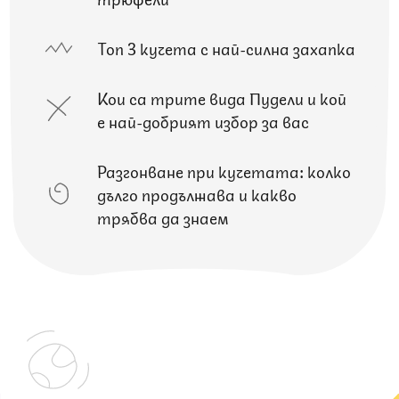
Топ 3 кучета с най-силна захапка
Кои са трите вида Пудели и кой
е най-добрият избор за вас
Разгонване при кучетата: колко
дълго продължава и какво
трябва да знаем