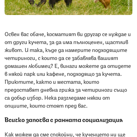
Снимка: iStock
Освен вас обаче, косматият ви другар се нуждае и
от други кучета, за да има пълноценен, щастлив
живот. И така, къде да намерите подходящите
четириноги, с които да се забавлява вашият
домашен любимец? Е, винаги можете да отидете
в някой парк или кафене, подходящо за кучета.
Приютите, както и местата, които
предоставят дневна грижа за четириноги също
са добър избор. Нека разгледаме някои от
опциите, които стоят пред вас.
Всичко започва с ранната социализация
Как можем да сме спокойни, че кученцето ни ще