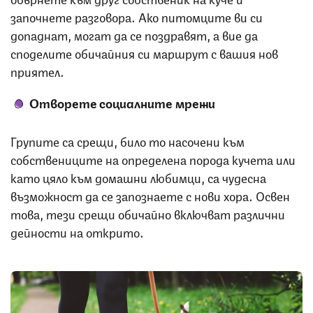
започнете разговора. Ако питомците ви си
допаднат, могат да се поздравят, а вие да
споделите обичайния си маршрут с вашия нов
приятел.
Отворете социалните мрежи
Групите са срещи, било то насочени към
собствениците на определена порода кучета или
като цяло към домашни любимци, са чудесна
възможност да се запознаете с нови хора. Освен
това, тези срещи обичайно включват различни
дейности на открито.