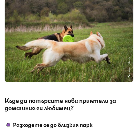
Снимка: iStock
Къде да потърсите нови приятели за
домашния си любимец?
Разходете се до близкия парк