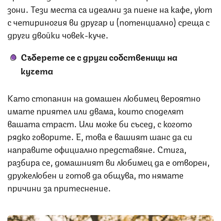
зони. Тези места са идеални за пиене на кафе, уют
с четириногия ви другар и (потенциално) среща с
други двойки човек-куче.
Съберете се с други собственици на
кучета
Като стопанин на домашен любимец вероятно
имате приятел или двама, които споделят
вашата страст. Или може би съсед, с когото
рядко говорите. Е, това е вашият шанс да си
направите официално представяне. Стига,
разбира се, домашният ви любимец да е отворен,
дружелюбен и готов да общува, то нямате
причини за притеснение.