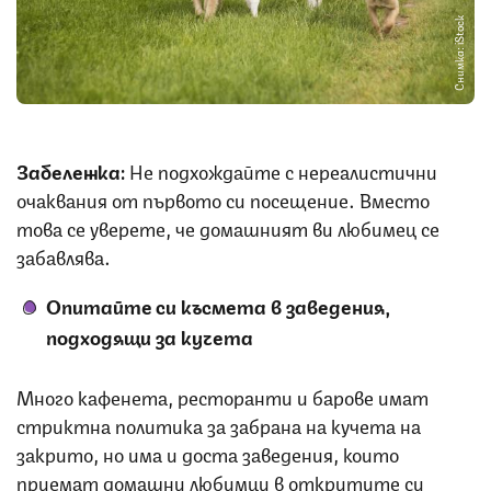
Снимка: iStock
Забележка:
Не подхождайте с нереалистични
очаквания от първото си посещение. Вместо
това се уверете, че домашният ви любимец се
забавлява.
Опитайте си късмета в заведения,
подходящи за кучета
Много кафенета, ресторанти и барове имат
стриктна политика за забрана на кучета на
закрито, но има и доста заведения, които
приемат домашни любимци в откритите си