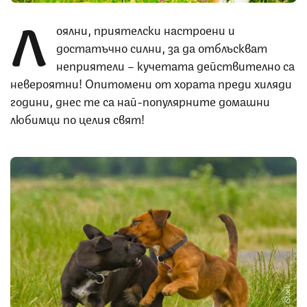
Л
оялни, приятелски настроени и
достатъчно силни, за да отблъскват
неприятели – кучетата действително са
невероятни! Опитомени от хората преди хиляди
години, днес те са най-популярните домашни
любимци по целия свят!