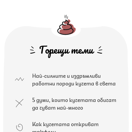
Горещи теми
Най-силните и издръжливи
работни породи кучета в света
5 думи, които кучетата обичат
да чуват най-много
Как кучетата откриват
трюфели