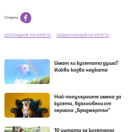
Сподели
ОТГЛЕЖДАНЕ НА КУЧЕТО
СОЦИАЛИЗАЦИЯ НА КУЧЕТО
Имат ли кучетата душа?
Какво казва науката
Най-популярните имена за
кучета, вдъхновени от
сериала „Бриджъртън“
10 цитата за кучетата,