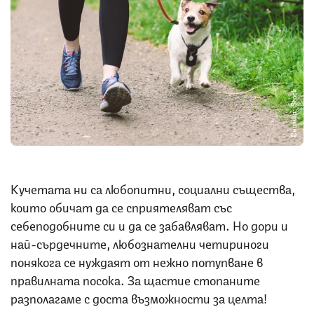
Снимка: iStock
Кучетата ни са любопитни, социални същества,
които обичат да се сприятеляват със
себеподобните си и да се забавляват. Но дори и
най-сърдечните, любознателни четириноги
понякога се нуждаят от нежно потупване в
правилната посока. За щастие стопаните
разполагаме с доста възможности за целта!