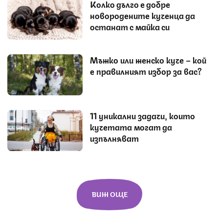
Колко дълго е добре
новородените кученца да
останат с майка си
Мъжко или женско куче – кой
е правилният избор за вас?
11 уникални задачи, които
кучетата могат да
изпълняват
ВИЖ ОЩЕ