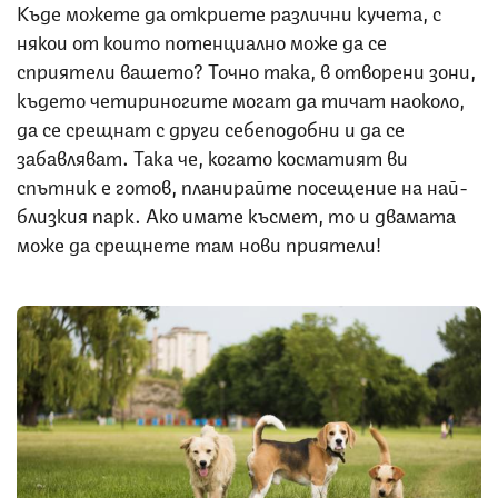
Къде можете да откриете различни кучета, с
някои от които потенциално може да се
сприятели вашето? Точно така, в отворени зони,
където четириногите могат да тичат наоколо,
да се срещнат с други себеподобни и да се
забавляват. Така че, когато косматият ви
спътник е готов, планирайте посещение на най-
близкия парк. Ако имате късмет, то и двамата
може да срещнете там нови приятели!