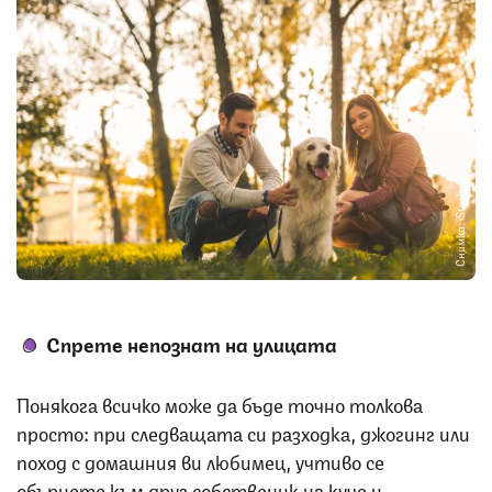
Снимка: iStock
Спрете непознат на улицата
Понякога всичко може да бъде точно толкова
просто: при следващата си разходка, джогинг или
поход с домашния ви любимец, учтиво се
обърнете към друг собственик на куче и