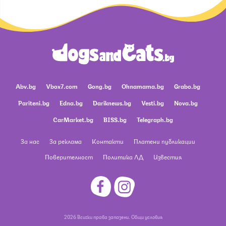
Abv.bg
Vbox7.com
Gong.bg
Ohnamama.bg
Grabo.bg
Pariteni.bg
Edna.bg
Dariknews.bg
Vesti.bg
Nova.bg
CarMarket.bg
BISS.bg
Telegraph.bg
За нас
За реклама
Контакти
Платени публикации
Поверителност
Политика ЛД
Известия
2026 Всички права запазени.
Общи условия