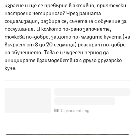
израсне и ще се превърне в активно, приятелски
настроено четириного? Чрез ранната
социализация, разбира се, съчетана с обучение за
послушание. И колкото по-рано започнете,
толкова по-добре, защото по-младите кучета (на
възраст от 8 до 20 седмици) реагират по-добре
на обучението. Това е и чудесен период да
инициирате взаимодействия с друго другарско
куче.
Dogsandcats.bg