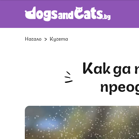
Начало
Кучета
Как да помогнете на кучето си да
прео