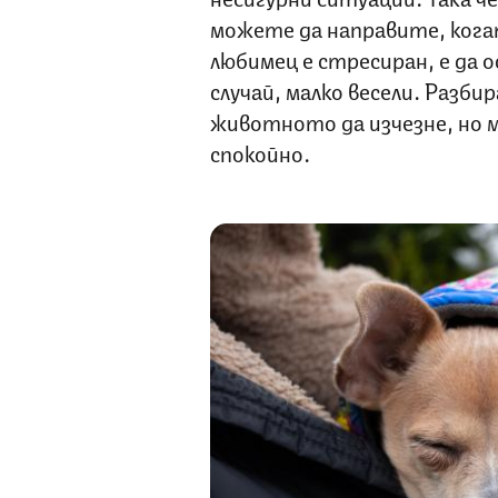
можете да направите, ког
любимец е стресиран, е да 
случай, малко весели. Разбир
животното да изчезне, но м
спокойно.