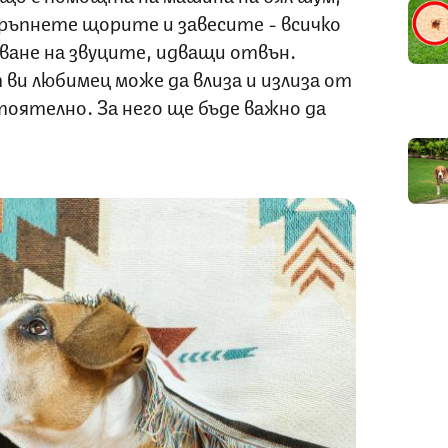
дръпнете щорите и завесите - всичко
ване на звуците, идващи отвън.
 ви любимец може да влиза и излиза от
оятелно. За него ще бъде важно да