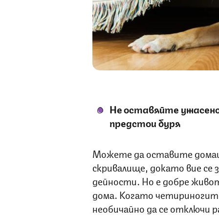
Не оставяйте ужасенот
предстои буря
Можете да оставите домашн
скривалище, докато вие се 
дейности. Но е добре живот
дома. Когато четириногите 
необичайно да се отключи 