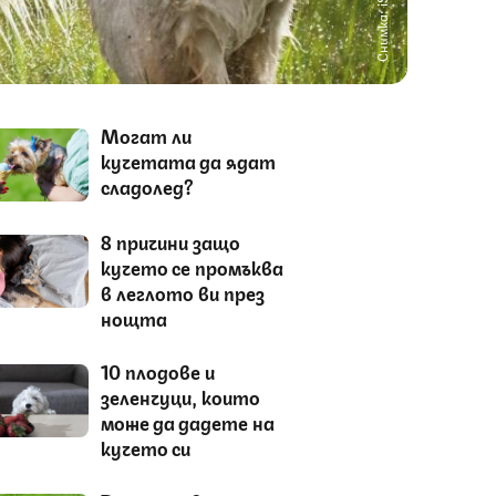
Снимка: iStock
Могат ли
кучетата да ядат
сладолед?
8 причини защо
кучето се промъква
в леглото ви през
нощта
10 плодове и
зеленчуци, които
може да дадете на
кучето си