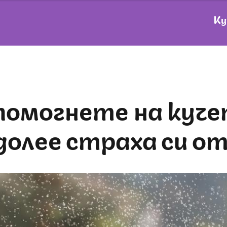
Ку
долее страха си от