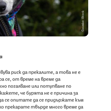
Снимка: iStock
а
ува риск да прекалите, а това не е
 се, от време на време да
жно погалване или потупване по
окажете, че бурята не е причина за
е да се опитате да се придържате към
ко прекарате твърде много време да