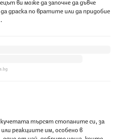
мецът ви може да започне да дъвче
, да драска по вратите или да придобие
.
s.bg
 кучетата търсят стопаните си, за
или реакциите им, особено в
е, едно от най-добрите неща, които