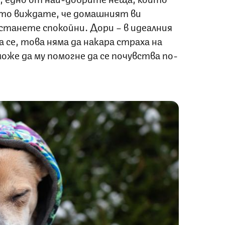
ато виждате, че домашният ви
останете спокойни. Дори – в идеалния
а се, това няма да накара страха на
оже да му помогне да се почувства по-