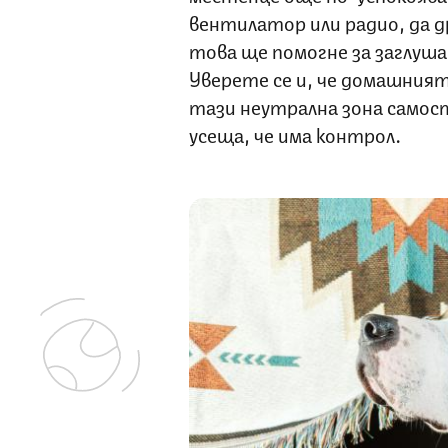
вентилатор или радио, да 
това ще помогне за заглуша
Уверете се и, че домашният
тази неутрална зона самост
усеща, че има контрол.