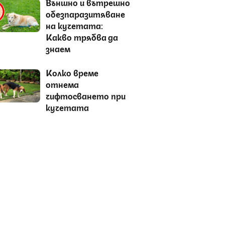
Външно и вътрешно
обезпаразитяване
на кучетата:
Какво трябва да
знаем
Колко време
отнема
чифтосването при
кучетата