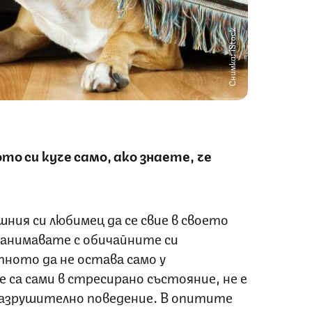
Снимка: iStock
о си куче само, ако знаете, че
ия си любимец да се свие в своето
занимавате с обичайните си
ното да не остава само у
са сами в стресирано състояние, не е
разрушително поведение. В опитите