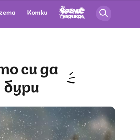
чета
Котки
 бури