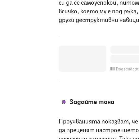
си да се самоуспокои, пито
всичко, което му е под ръка
други деструктивни навици
Dogsandcat
Задайте тона
Проучванията показват, че
да преценят настроението 
несигурни ситуации. Така ч