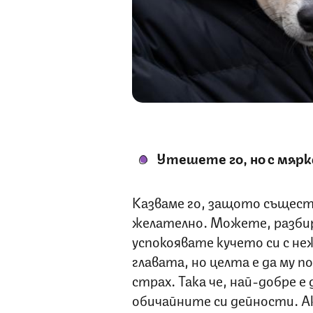
Утешете го, но с мярк
Казваме го, защото съществ
желателно. Можете, разбира
успокоявате кучето си с не
главата, но целта е да му п
страх. Така че, най-добре 
обичайните си дейности. А