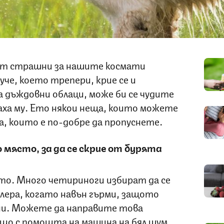
ат страшни за нашите космати
уче, което трепери, крие се и
а дъждовни облаци, може би се чудите
ха му. Ето някои неща, които можете
, които е по-добре да пропуснете.
 място, за да се скрие от бурята
о. Много четириноги избират да се
илера, когато навън гърми, защото
ни. Можете да направите това
що с помощта на машина на бял шум,