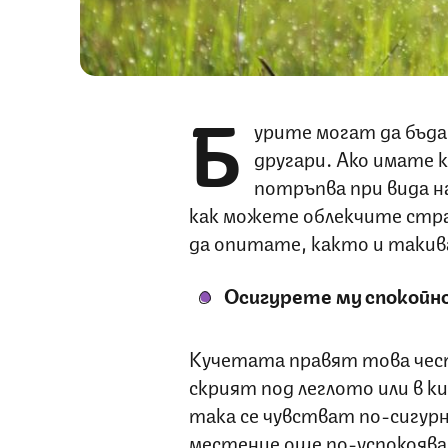
Б
урите могат да бъд
другари. Ако имате к
потръпва при вида н
как можете облекчите стра
да опитате, както и такива
Осигурете му спокойно
Кучетата правят това чест
скрият под леглото или в к
така се чувстват по-сигур
местенце още по-успокоява