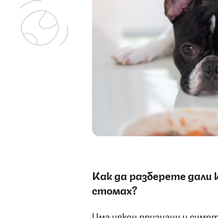
Как да разберете дали 
стомах?
Има някои признаци и симп