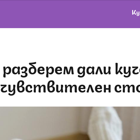
Ку
 чувствителен ст