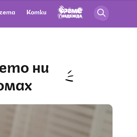
чета
Котки
омах