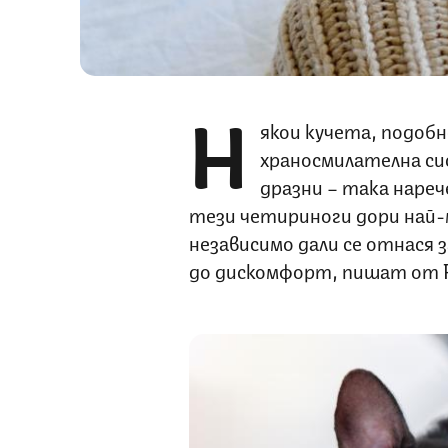
Н
якои кучета, подобн
храносмилателна си
дразни – така наре
тези четириноги дори най-
независимо дали се отнася з
до дискомфорт, пишат от