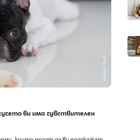
Снимка: iStock
кучето ви има чувствителен
томи, които могат да ви подскажат