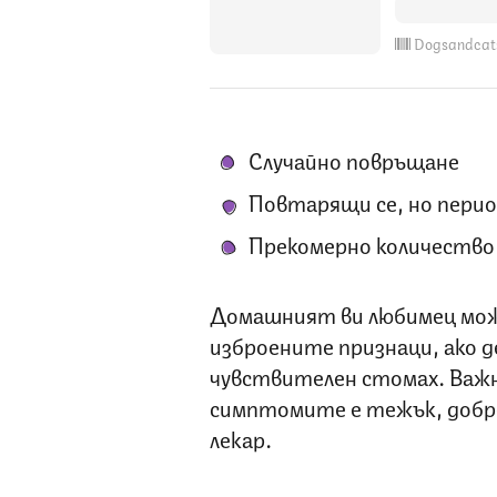
Dogsandcat
Случайно повръщане
Повтарящи се, но перио
Прекомерно количество 
Домашният ви любимец може
изброените признаци, ако д
чувствителен стомах. Важно
симптомите е тежък, добре
лекар.