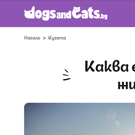
Начало
Кучета
Каква е продължителността на
жи