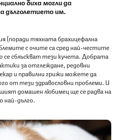
циално биха могли да
на дълголетието им.
ия (поради тяхната брахицефална
облемите с очите са сред най-честите
о се сблъскват тези кучета. Добрата
рактики за отглеждане, редовни
екар и правилни грижи можете да
ого от тези здравословни проблеми. И
ашият домашен любимец ще се радва на
 най-дълго.