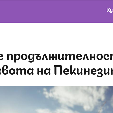
Ку
вота на Пекинез