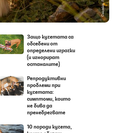
Снимка: iStock
Защо кучетата са
обсебени от
определени играчки
(и игнорират
останалите)
Репродуктивни
проблеми при
кучетата:
симптоми, които
не бива да
пренебрегвате
10 породи кучета,
които обичат