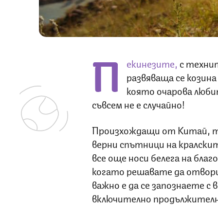
П
екинезите,
с технит
развяваща се козина
която очарова люби
съвсем не е случайно!
Произхождащи от Китай, те
верни спътници на кралскит
все още носи белега на бла
когато решавате да отвори
важно е да се запознаете с
включително продължител