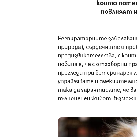
които потен
повлияят 
Респираторните заболяван
природа), сърдечните и пр
предизвикателства, с коит
новина е, че с отговорни п
прегледи при ветеринарен л
управлявате и смекчите мн
така да гарантирате, че в
пълноценен живот възможно