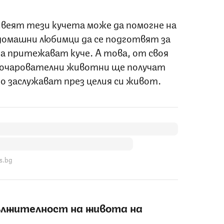
ивеят тези кучета може да помогне на
омашни любимци да се подготвят за
а притежават куче. А това, от своя
 очарователни животни ще получат
о заслужават през целия си живот.
s.bg
ължителност на живота на