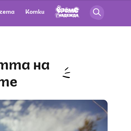
чета
Котки
ите