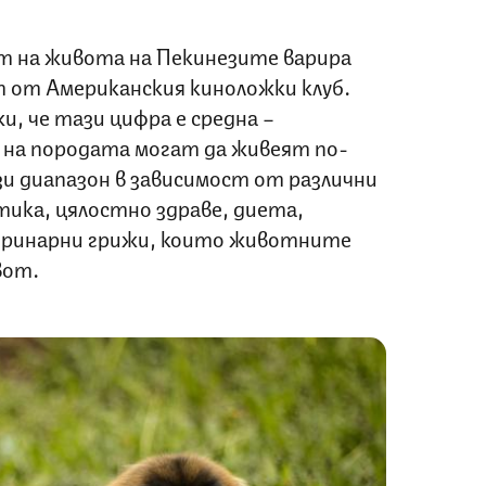
 на живота на Пекинезите варира
т от Американския киноложки клуб.
и, че тази цифра е средна –
на породата могат да живеят по-
и диапазон в зависимост от различни
тика, цялостно здраве, диета,
еринарни грижи, които животните
вот.