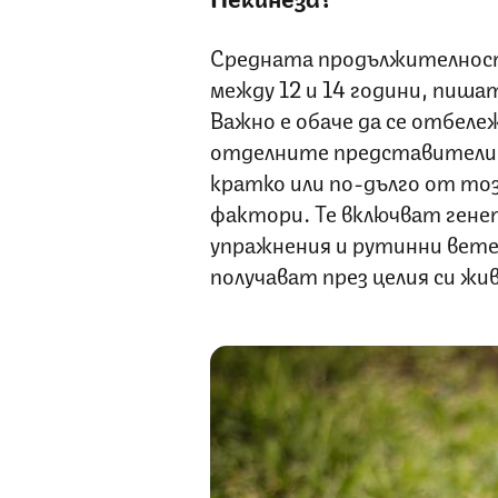
Средната продължителност
между 12 и 14 години, пиша
Важно е обаче да се отбележ
отделните представители 
кратко или по-дълго от тоз
фактори. Те включват гене
упражнения и рутинни вет
получават през целия си жи