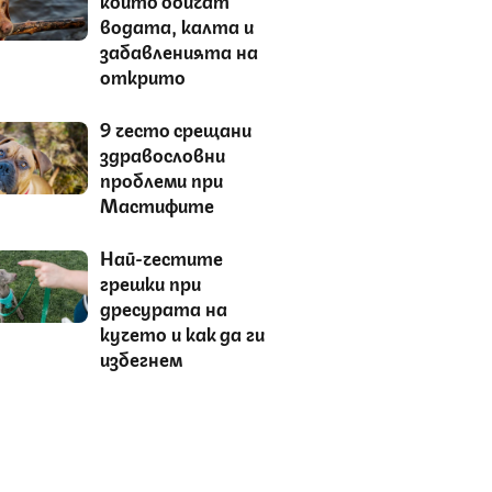
водата, калта и
забавленията на
открито
9 често срещани
здравословни
проблеми при
Мастифите
Най-честите
грешки при
дресурата на
кучето и как да ги
избегнем