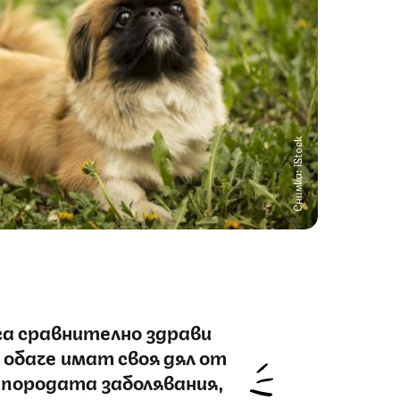
Снимка: iStock
са сравнително здрави
 обаче имат своя дял от
 породата заболявания,