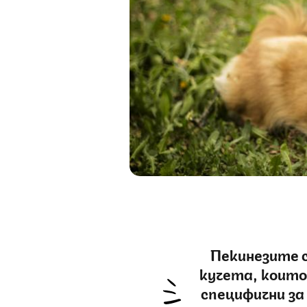
Пекинезите 
кучета, които
специфични за