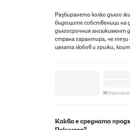
Разбирането колко дълго ж
бъдещите собственици на д
дългосрочния ангажимент д
страна гарантира, че тези
цялата любов и грижи, коит
Dogsandcat
Каква е средната прод
Пекинеза
?