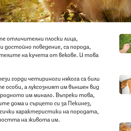
е отличителни плоски лица,
 и достойно поведение, са порода,
телите на кучета от векове. И това
зи горди четириноги някога са били
е особи, а луксозният им външен вид
городното им минало. Въпреки това,
те дома и сърцето си за Пекинез,
 всички характеристики на породата,
ността на живота им.