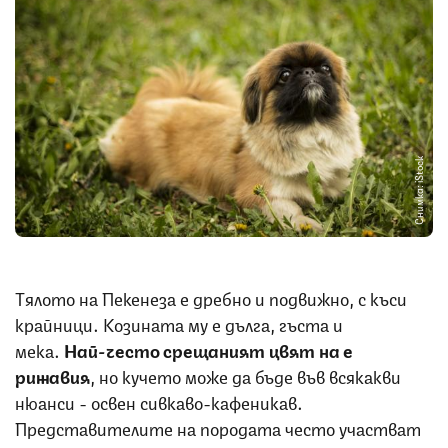
Снимка: iStock
Тялото на Пекенеза е дребно и подвижно, с къси
крайници. Козината му е дълга, гъста и
мека.
Най-често срещаният цвят на е
рижавия
, но кучето може да бъде във всякакви
нюанси - освен сивкаво-кафеникав.
Представителите на породата често участват