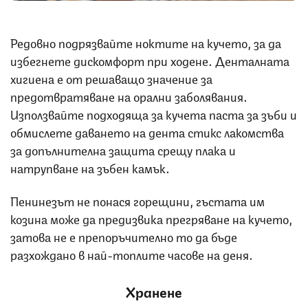
Редовно подрязвайте ноктите на кучето, за да
избегнете дискомфорт при ходене. Денталната
хигиена е от решаващо значение за
предотвратяване на орални заболявания.
Използвайте подходяща за кучета паста за зъби и
обмислете даването на дента стикс лакомства
за допълнителна защита срещу плака и
натрупване на зъбен камък.
Пенинезът не понася горещини, гъстата им
козина може да предизвика прегряване на кучето,
затова не е препоръчително то да бъде
разхождано в най-топлите часове на деня.
Хранене