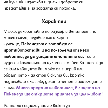
на кучешки изложби и дължи доброто си
представяне на гордата си походка.
Характер
Малко, декоративно по размер и външност, но
много смело, независимо и вярно
кученце,
Пекенезът е готов да се
противопостави и на по-големи от него
животни, за да защити стопанина си.
Той е
чудесен компаньон на цялото семейство- нагажда
се към навиците ви, може да е игрив или
обратното - да стои в скута ви, кротко
подремващ с часове, докато четете или гледате
филм.
Много предано животниче, в лицето на
Пекенеза ще откриете приятел за цял живот
!
Ранната социализация е важна за