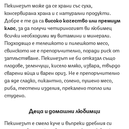
Пекинезът може да се храни със суха,
консервирана храна и с натурални продукти.
Добре е те да са
високо качество или премиум
клас
, за да получи четириногият ви любимец
всички необходими му витамини и минерали.
Подходящо е телешкото и пилешкото месо,
свинското не е препоръчително, поради риск от
затлъстяване. Пекинезът не би отказал също
плодове, зеленчуци, кисело мляко, извара, твърдо
сварени яйца и варен ориз. Не е препоръчително
да яде сладко, пикантно, солено, пушено месо,
риба, тестени изделия, прекалено топло или
студено.
Деца и домашни любимци
Пекинезът е смело куче и въпреки дребния си