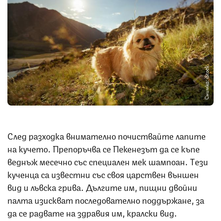
Снимка: iStock
След разходка внимателно почиствайте лапите
на кучето. Препоръчва се Пекенезът да се къпе
веднъж месечно със специален мек шампоан. Tези
кученца са известни със своя царствен външен
вид и лъвска грива. Дългите им, пищни двойни
палта изискват последователно поддържане, за
да се радвате на здравия им, кралски вид.