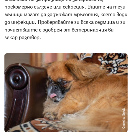
прекомерно сълзене или секреция. Ушите на тези
мъници могат да задържат мръсотия, което води
до инфекции. Проверявайте ги всяка седмица и ги
почиствайте с одобрен от ветеринарния ви
лекар разтвор.
Снимка: iStock