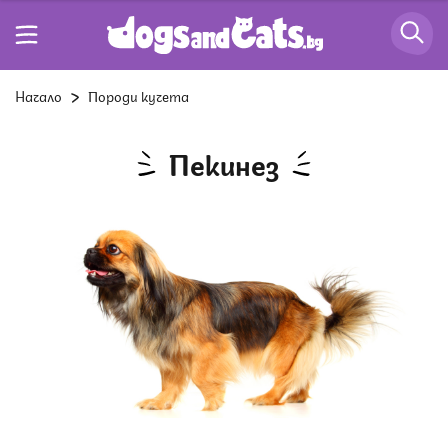
Начало
Породи кучета
Пекинез
Снимка: Istock