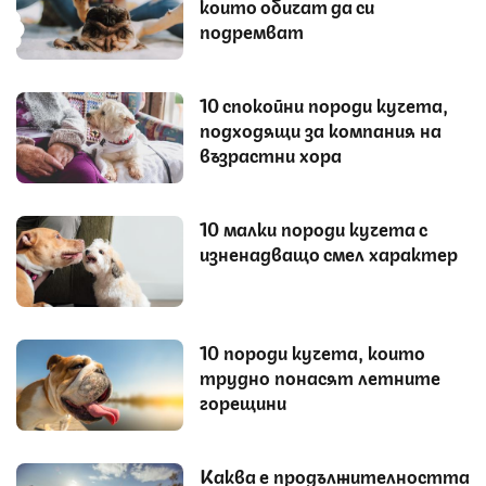
които обичат да си
подремват
10 спокойни породи кучета,
подходящи за компания на
възрастни хора
10 малки породи кучета с
изненадващо смел характер
10 породи кучета, които
трудно понасят летните
горещини
Каква е продължителността