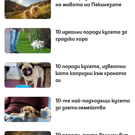
на живота на Пекинезите
10 идеални породи кучета за
градски хора
10 породи кучета, известни
като капризни към храната
си
10-те най-подходящи кучета
за заети семейства
10 породи, чиито външен вид