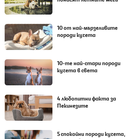
10 от най-мързеливите
породи кучета
10-те най-стари породи
кучета в света
4 любопитни факта за
Пекинезите
5 спокойни породи кучета,