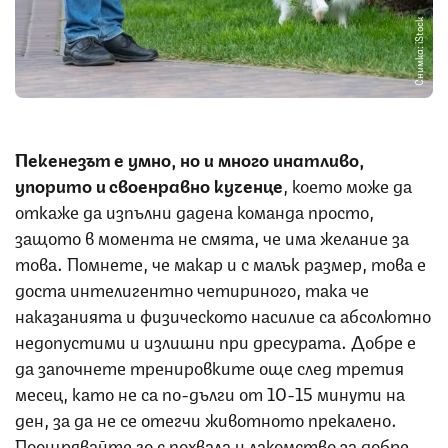
Снимка: iStock
Пекенезът е умно, но и много инатливо,
упорито и своенравно кученце
, което може да
откаже да изпълни дадена команда просто,
защото в момента не смята, че има желание за
това. Помнете, че макар и с малък размер, това е
доста интелигентно четириного, така че
наказанията и физическото насилие са абсолютно
недопустими и излишни при дресурата. Добре е
да започнете тренировките още след третия
месец, като не са по-дълги от 10-15 минути на
ден, за да не се отегчи животното прекалено.
Поощрявайте го с похвала и лакомство за добре