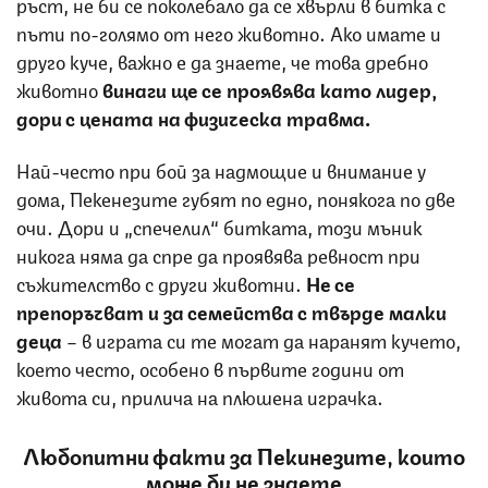
ръст, не би се поколебало да се хвърли в битка с
пъти по-голямо от него животно. Ако имате и
друго куче, важно е да знаете, че това дребно
животно
винаги ще се проявява като лидер,
дори с цената на физическа травма.
Най-често при бой за надмощие и внимание у
дома, Пекенезите губят по едно, понякога по две
очи. Дори и „спечелил“ битката, този мъник
никога няма да спре да проявява ревност при
съжителство с други животни.
Не се
препоръчват и за семейства с твърде малки
деца
– в играта си те могат да наранят кучето,
което често, особено в първите години от
живота си, прилича на плюшена играчка.
Любопитни факти за Пекинезите, които
може би не знаете