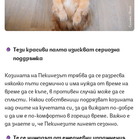
Снимка: iStock
Тези красиви палта изискват сериозна
поддръжка
Козината на Пекинезът трябва да се разресва
няколко пъти седмично и има нужда от време на
време да се къпе, в противен случай може да се
сплъсти. Някои собственици подрязват козината
над очите на кучетата си, за да виждат по-добре
и да им е по-комфортно в горещо време. Важно е
да знаете и, че Пекинезите линеят сезонно.
Те се нуждаят от ежедневни упражнения,