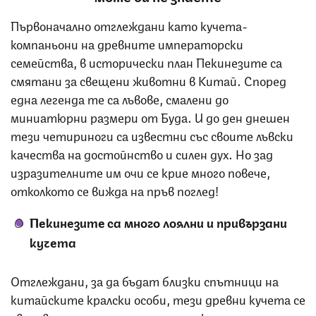
Първоначално отглеждани като кучета-
компаньони на древните императорски
семейства, в исторически план Пекинезите са
смятани за свещени животни в Китай. Според
една легенда те са лъвове, смалени до
миниатюрни размери от Буда. И до ден днешен
тези четириноги са известни със своите лъвски
качества на достойнство и силен дух. Но зад
изразителните им очи се крие много повече,
отколкото се вижда на пръв поглед!
Пекинезите са много лоялни и привързани
кучета
Отглеждани, за да бъдат близки спътници на
китайските кралски особи, тези древни кучета се