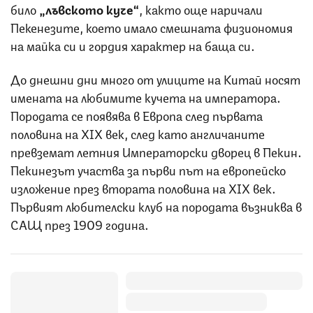
било
„лъвското куче“
, както още наричали
Пекенезите, което имало смешната физиономия
на майка си и гордия характер на баща си.
До днешни дни много от улиците на Китай носят
имената на любимите кучета на императора.
Породата се появява в Европа след първата
половина на XIX век, след като англичаните
превземат летния Императорски дворец в Пекин.
Пекинезът участва за първи път на европейско
изложение през втората половина на XIX век.
Първият любителски клуб на породата възниква в
САЩ през 1909 година.