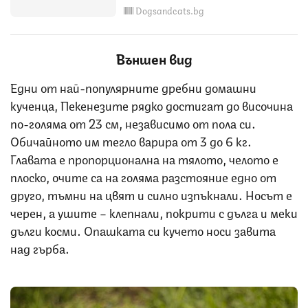
Dogsandcats.bg
Външен вид
Едни от най-популярните дребни домашни
кученца, Пекенезите рядко достигат до височина
по-голяма от 23 см, независимо от пола си.
Обичайното им тегло варира от 3 до 6 кг.
Главата е пропорционална на тялото, челото е
плоско, очите са на голяма разстояние едно от
друго, тъмни на цвят и силно изпъкнали. Носът е
черен, а ушите – клепнали, покрити с дълга и меки
дълги косми. Опашката си кучето носи завита
над гърба.