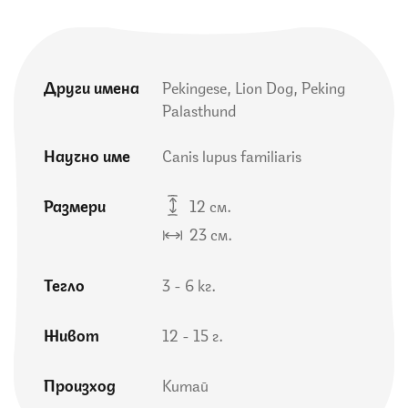
Други имена
Pekingese, Lion Dog, Peking
Palasthund
Научно име
Canis lupus familiaris
Размери
12 см.
23 см.
Тегло
3 - 6 кг.
Живот
12 - 15 г.
Произход
Китай