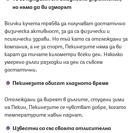
но няма да ви изморят
Всички кучета трябва да получават достатъчно
физическа активност, за да са физически и
психически здрави. Но тъй като са отглеждани за
компания, а не за спорт, Пекинезите няма да ви
карат да тичате километри всеки ден. Няколко
умерено дълги разходки на ден са съвсем
достатъчни.
Пекинезите
обичат хладното време
Отглеждани да виреят в дългите, студени зими
на Пекин, Пекинезите се чувстват добре, когато
температурите навън паднат.
И
звестни
са
със своята отличителна