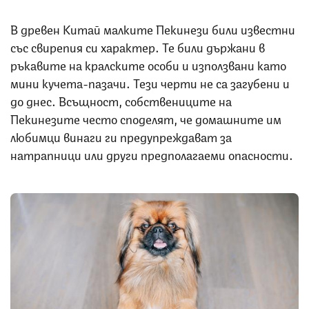
В древен Китай малките Пекинези били известни
със свирепия си характер. Те били държани в
ръкавите на кралските особи и използвани като
мини кучета-пазачи. Тези черти не са загубени и
до днес. Всъщност, собствениците на
Пекинезите често споделят, че домашните им
любимци винаги ги предупреждават за
натрапници или други предполагаеми опасности.