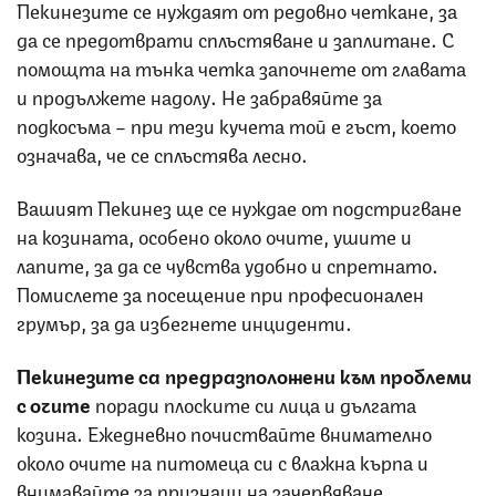
Пекинезите се нуждаят от редовно четкане, за
да се предотврати сплъстяване и заплитане. С
помощта на тънка четка започнете от главата
и продължете надолу. Не забравяйте за
подкосъма – при тези кучета той е гъст, което
означава, че се сплъстява лесно.
Вашият Пекинез ще се нуждае от подстригване
на козината, особено около очите, ушите и
лапите, за да се чувства удобно и спретнато.
Помислете за посещение при професионален
грумър, за да избегнете инциденти.
Пекинезите са предразположени към проблеми
с очите
поради плоските си лица и дългата
козина. Ежедневно почиствайте внимателно
около очите на питомеца си с влажна кърпа и
внимавайте за признаци на зачервяване,