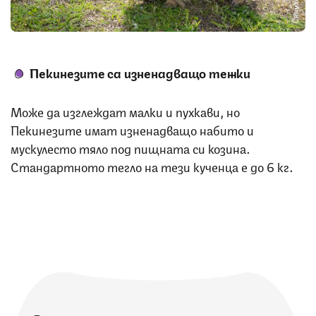
Пекинезите са изненадващо тежки
Може да изглеждат малки и пухкави, но
Пекинезите имат изненадващо набито и
мускулесто тяло под пищната си козина.
Стандартното тегло на тези кученца е до 6 кг.