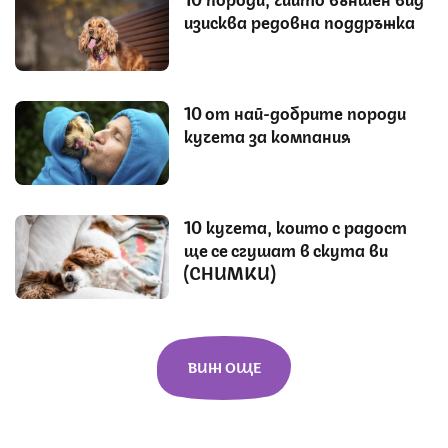
изисква редовна поддръжка
10 от най-добрите породи
кучета за компания
10 кучета, които с радост
ще се сгушат в скута ви
(СНИМКИ)
ВИЖ ОЩЕ