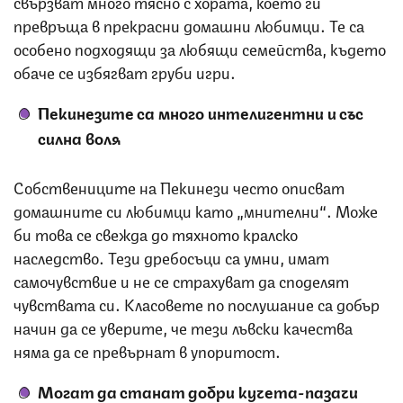
свързват много тясно с хората, което ги
превръща в прекрасни домашни любимци. Те са
особено подходящи за любящи семейства, където
обаче се избягват груби игри.
Пекинезите са много интелигентни и със
силна воля
Собствениците на Пекинези често описват
домашните си любимци като „мнителни“. Може
би това се свежда до тяхното кралско
наследство. Тези дребосъци са умни, имат
самочувствие и не се страхуват да споделят
чувствата си. Класовете по послушание са добър
начин да се уверите, че тези лъвски качества
няма да се превърнат в упоритост.
Могат да станат добри кучета-пазачи