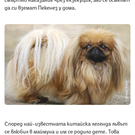
да си вземат Пекенез у дома.
Снимка: iStock
Според най-известната китайска легенда лъвът
се влюбил в маймуна и им се родило дете. Това