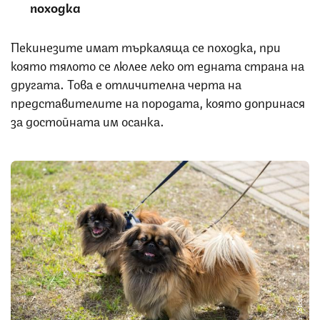
походка
Пекинезите имат търкаляща се походка, при
която тялото се люлее леко от едната страна на
другата. Това е отличителна черта на
представителите на породата, която допринася
за достойната им осанка.
Снимка: iStock