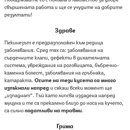
свършената работа и ще се учудите на добрите
резултати!
Здраве
Пекинезът е предразположен към редица
заболявания. Сред тях са: заболявания на
сърдечните клапи, дефекти в дихателната
система, увреждания на роговицата, бъбречно-
каменна болест, заболявания на гръбнака,
катаракта.
Очите на тези кучета са много
изпъкнали напред
и сякаш всеки момент ще
„изпаднат“. Тъй като липсва издадена напред
муцуна и те са прекалено близо до носа на кучето,
са силно
податливи на травми
.
Грижа