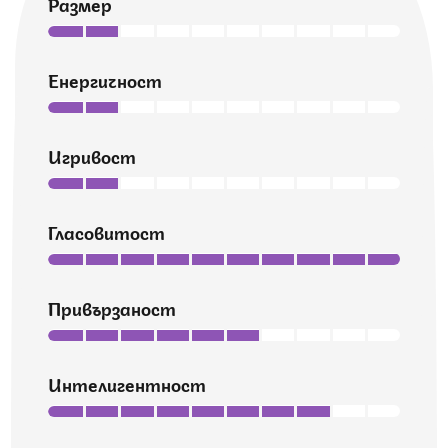
Размер
Енергичност
Игривост
Гласовитост
Привързаност
Интелигентност