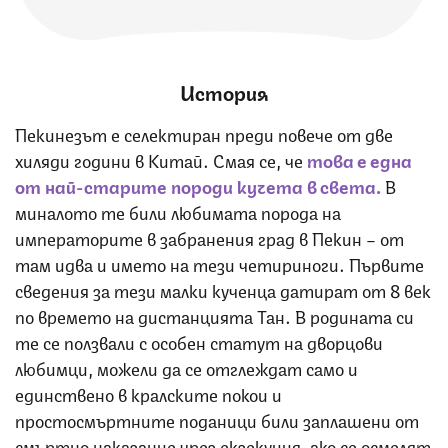
История
Пекинезът е селектиран преди повече от две
хиляди години в Китай. Смая се, че
това е една
от най-старите породи кучета в света.
В
миналото те били любимата порода на
императорите в забранения град в Пекин – от
там идва и името на тези четириноги. Първите
сведения за тези малки кученца датират от 8 век
по времето на дистанцията Тан. В родината си
те се ползвали с особен статут на дворцови
любимци, можели да се отглеждат само и
единствено в кралските покои и
простосмъртните поданици били заплашени от
смъртно наказание чрез екзекуция, ако се осмелят