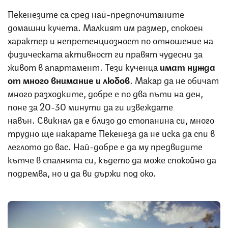
Пекенезите са сред най-предпочитаните
домашни кучета. Малкият им размер, спокоен
характер и непретенциозност по отношение на
физическата активност ги правят чудесни за
живот в апартамент. Тези кученца
имат нужда
от много внимание и любов
. Макар да не обичат
много разходките, добре е по два пъти на ден,
поне за 20-30 минути да ги извеждате
навън. Свикнал да е близо до стопанина си, много
трудно ще накарате Пекенеза да не иска да спи в
леглото до вас. Най-добре е да му предвидите
кътче в спалнята си, където да може спокойно да
подремва, но и да ви държи под око.