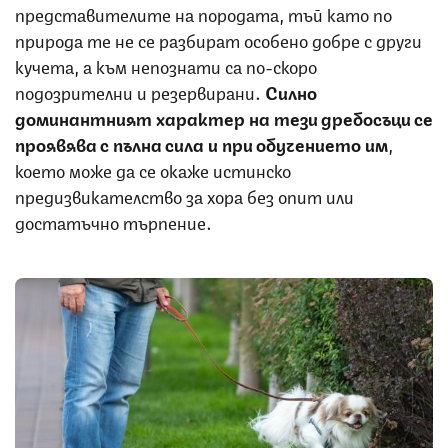
представителите на породата, тъй като по
природа те не се разбират особено добре с други
кучета, а към непознати са по-скоро
подозрителни и резервирани.
Силно
доминантният характер на тези дребосъци се
проявява с пълна сила и при обучението им
,
което може да се окаже истинско
предизвикателство за хора без опит или
достатъчно търпение.