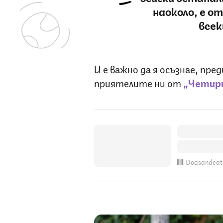
наоколо, е о
всек
И е важно да я осъзнае, пре
приятелите ни от
„Четири
Dogsandcat