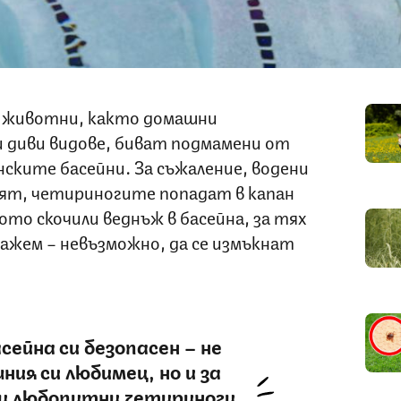
 животни, както домашни
 диви видове, биват подмамени от
нските басейни. За съжаление, водени
дят, четириногите попадат в капан
ото скочили веднъж в басейна, за тях
кажем – невъзможно, да се измъкнат
сейна си безопасен – не
ния си любимец, но и за
ли любопитни четириноги