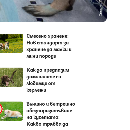
Снимка: iStock
Смесено хранене:
Нов стандарт за
хранене за малки и
мини породи
Как да предпазим
домашните си
любимци от
кърлежи
Външно и вътрешно
обезпаразитяване
на кучетата:
Какво трябва да
знаем