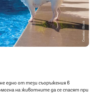
Снимка: iStock
оне едно от тези съоръжения в
омогна на животните да се спасят при