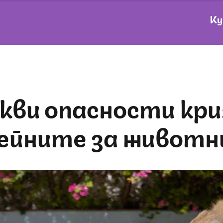
Ку
ейните за живот