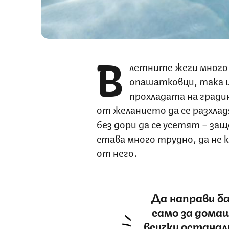
В
летните жеги много
опашатковци, така и
прохладата на гради
от желанието да се разхла
без дори да се усетят – защ
става много трудно, да не 
от него.
Да направи ба
само за домаш
всички остана