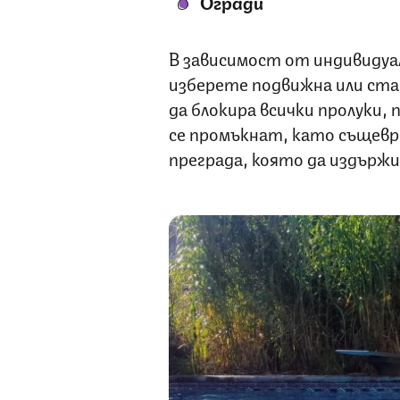
Огради
В зависимост от индивиду
изберете подвижна или ста
да блокира всички пролуки,
се промъкнат, като същев
преграда, която да издържи