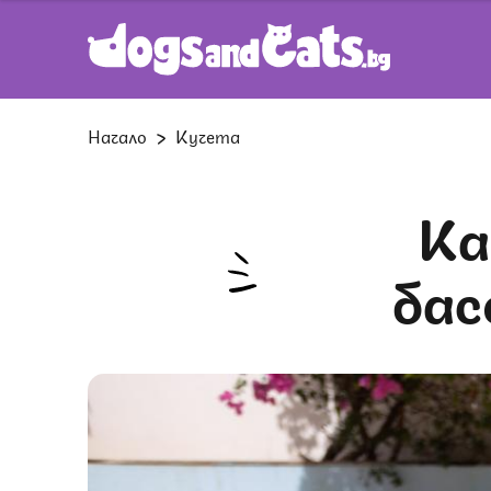
Начало
Кучета
Какви опасности крият
бас