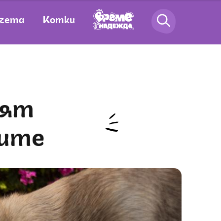
чета
Котки
ните