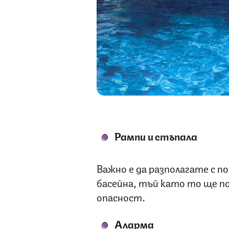
Рампи и стъпала
Важно е да разполагате с п
басейна, тъй като то ще п
опасност.
Аларма