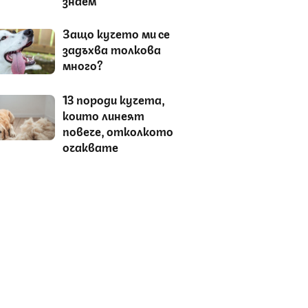
Защо кучето ми се
задъхва толкова
много?
13 породи кучета,
които линеят
повече, отколкото
очаквате