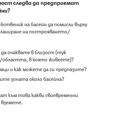
ност следва да предприемат
йни?
бственик на басейн да помисли върху
планиране на построяването/
да очаквате в близост (тук
/областта, в която живеете)?
мци и как можете да ги предпазите?
ите зоната около басейна?
ат към това какви своевременни
 вземете.