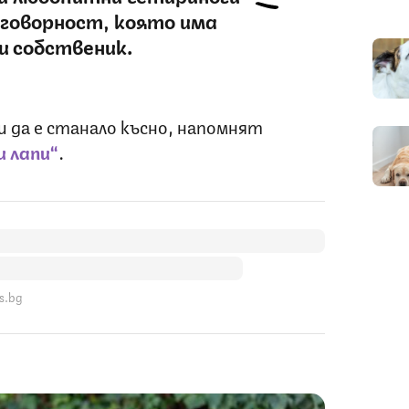
тговорност, която има
и собственик.
ди да е станало късно, напомнят
 лапи“
.
s.bg