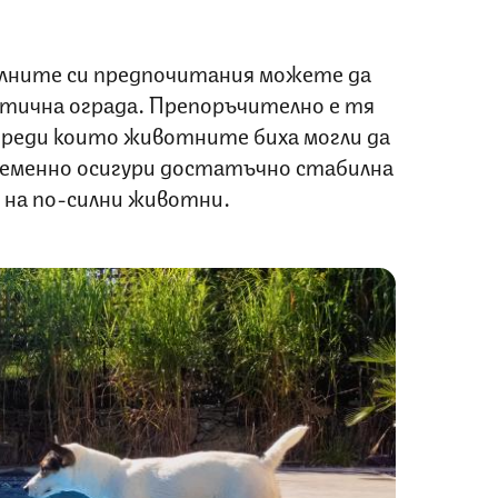
алните си предпочитания можете да
тична ограда. Препоръчително е тя
 преди които животните биха могли да
ременно осигури достатъчно стабилна
 на по-силни животни.