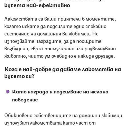
кучета най-ефективно
Лакомствата са ваши приятели в моментите,
когато искате да подсилите едно спокойно
състояние на домашния ви любимец. Не
използвайте наградите, за да поощрите
възбудено, свръхстимулирано или развълнувано
животно, чиито ум очевидно е някъде другаде.
Кога е най-добре да даваме лакомства на
кучето си?
Като награда и подсилване на желано
поведение
Обикновено собствениците на домашни любимци
използват лакомствата като част от