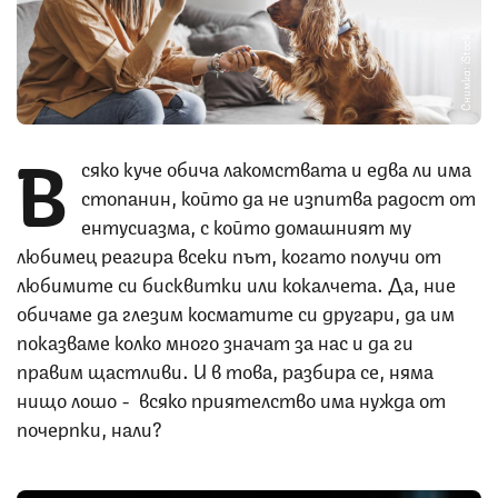
Снимка: iStock
В
сяко куче обича лакомствата и едва ли има
стопанин, който да не изпитва радост от
ентусиазма, с който домашният му
любимец реагира всеки път, когато получи от
любимите си бисквитки или кокалчета. Да, ние
обичаме да глезим косматите си другари, да им
показваме колко много значат за нас и да ги
правим щастливи. И в това, разбира се, няма
нищо лошо - всяко приятелство има нужда от
почерпки, нали?