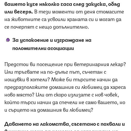
вашето куче няколко часа след закуска, обяд
или вечеря.
В тези моменти от деня стомасите
на животните са усвоили храната си и могат да
се почерпят с нещо допълнително.
За успокоение и изграждане на
положителни асоциации
Предстои ви посещение при ветеринарния лекар?
Или тръгвате на по-дълъг път, съчетан с
нощувки в хотели? Може би търсите начин да
предразположите домашния си любимец да хареса
ново място? Или от скоро излизате с нов човек,
който търси начин да спечели не само вашето, но
и сърцето на домашния ви любимец?
Даването на
лакомства, съчетано с похвали и
внимание може да помогне за изграждане на