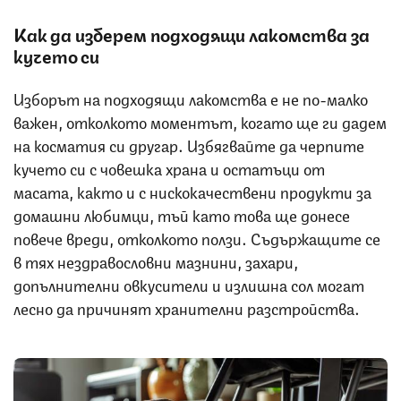
Как да изберем подходящи лакомства за
кучето си
Изборът на подходящи лакомства е не по-малко
важен, отколкото моментът, когато ще ги дадем
на косматия си другар. Избягвайте да черпите
кучето си с човешка храна и остатъци от
масата, както и с нискокачествени продукти за
домашни любимци, тъй като това ще донесе
повече вреди, отколкото ползи. Съдържащите се
в тях нездравословни мазнини, захари,
допълнителни овкусители и излишна сол могат
лесно да причинят хранителни разстройства.