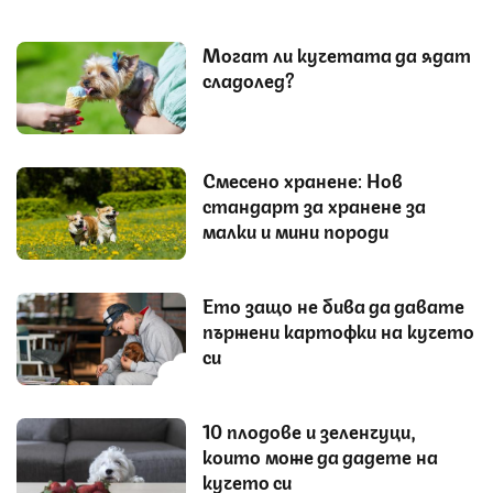
Могат ли кучетата да ядат
сладолед?
Смесено хранене: Нов
стандарт за хранене за
малки и мини породи
Ето защо не бива да давате
пържени картофки на кучето
си
10 плодове и зеленчуци,
които може да дадете на
кучето си