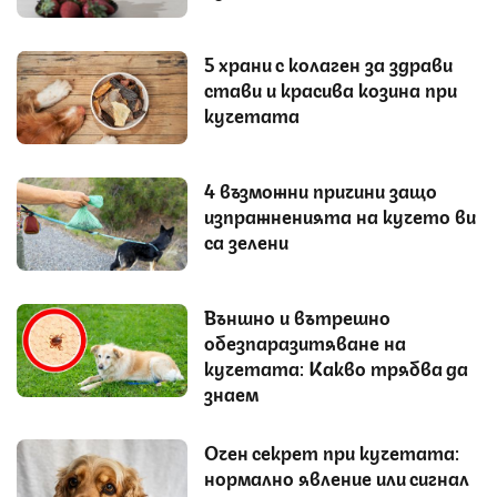
5 храни с колаген за здрави
стави и красива козина при
кучетата
4 възможни причини защо
изпражненията на кучето ви
са зелени
Външно и вътрешно
обезпаразитяване на
кучетата: Какво трябва да
знаем
Очен секрет при кучетата:
нормално явление или сигнал