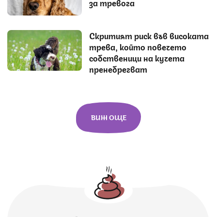
за тревога
Скритият риск във високата
трева, който повечето
собственици на кучета
пренебрегват
ВИЖ ОЩЕ