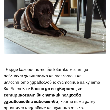
Снимка: iStock
Твърде калоричните бисквитки могат да
повлияят значително на теглото и на
цялостното здравословно състояние на кучето
ви. За това е
важно да се уверите, че
четириногият ви спътник получава
здравословни лакомства
, които няма да му
причинят наддаване на излишно тегло.