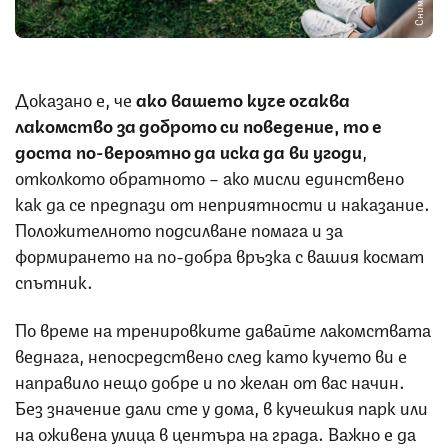
Доказано е, че
ако вашето куче очаква
лакомство за доброто си поведение, то е
доста по-вероятно да иска да ви угоди
,
отколкото обратното – ако мисли единствено
как да се предпази от неприятности и наказание.
Положителното подсилване помага и за
формирането на по-добра връзка с вашия космат
спътник.
По време на тренировките давайте лакомствата
веднага, непосредствено след като кучето ви е
направило нещо добре и по желан от вас начин.
Без значение дали сте у дома, в кучешкия парк или
на оживена улица в центъра на града. Важно е да