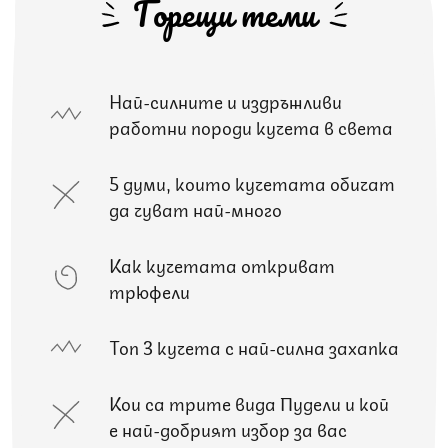
Горещи теми
Най-силните и издръжливи
работни породи кучета в света
5 думи, които кучетата обичат
да чуват най-много
Как кучетата откриват
трюфели
Топ 3 кучета с най-силна захапка
Кои са трите вида Пудели и кой
е най-добрият избор за вас