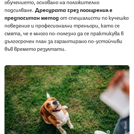
обучението, основано на положително
подсилване.
Дресурата чрез поощрения е
предпочитан метод
от специалисти по кучешко
поведение и професионални треньори, като се
смята, че е много по-полезно да се практикува в
дългосрочен план за гарантирано по-устойчиви
във времето резултати.
Снимка: iStock