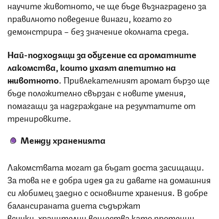
научите животното, че ще бъде възнаградено за
правилното поведение винаги, когато го
демонстрира – без значение околната среда.
Най-подходящи за обучение са ароматните
лакомства, които ухаят апетитно на
животното
. Привлекателният аромат бързо ще
бъде положително свързан с новите умения,
помагащи за надграждане на резултатите от
тренировките.
Между храненията
Лакомствата могат да бъдат доста засищащи.
За това не е добра идея да ги давате на домашния
си любимец заедно с основните хранения. В добре
балансираната диета съдържат
всички хранителни вещества като протеини,