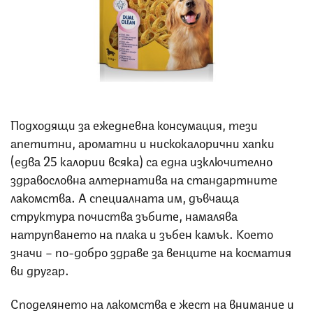
Снимка: Pedigree
Подходящи за ежедневна консумация, тези
апетитни, ароматни и нискокалорични хапки
(едва 25 калории всяка) са една изключително
здравословна алтернатива на стандартните
лакомства. А специалната им, дъвчаща
структура почиства зъбите, намалява
натрупването на плака и зъбен камък. Което
значи – по-добро здраве за венците на косматия
ви другар.
Споделянето на лакомства е жест на внимание и