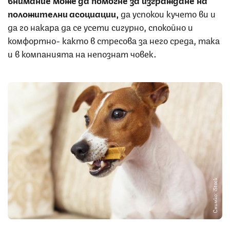
положителни асоциации,
да успокои кучето ви и
да го накара да се усети сигурно, спокойно и
комфортно- както в стресова за него среда, така
и в компанията на непознат човек.
Снимка: iStock