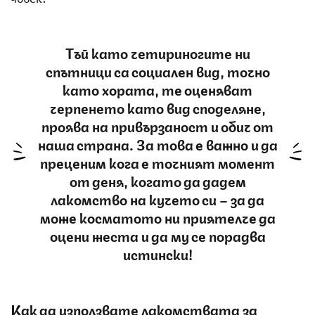
Тъй като четириногите ни
спътници са социален вид, точно
като хората, те оценяват
черпенето като вид споделяне,
проява на привързаност и обич от
наша страна. За това е важно и да
преценим кога е точният момент
от деня, когато да дадем
лакомство на кучето си – за да
може косматото ни приятелче да
оцени жеста и да му се порадва
истински!
Как да използвате лакомствата за