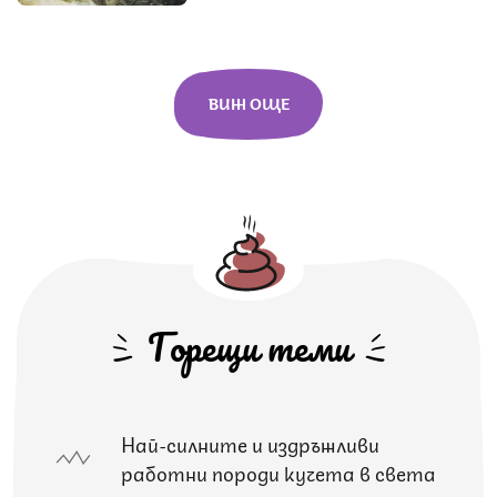
ВИЖ ОЩЕ
Горещи теми
Най-силните и издръжливи
работни породи кучета в света