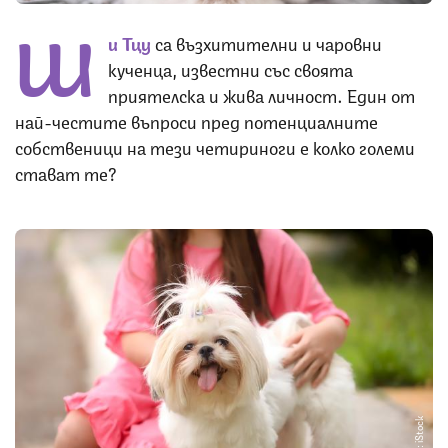
Ш
и Тцу
са възхитителни и чаровни
кученца, известни със своята
приятелска и жива личност. Един от
най-честите въпроси пред потенциалните
собственици на тези четириноги е колко големи
стават те?