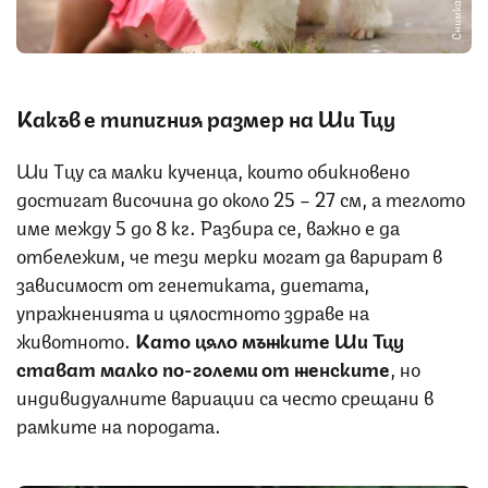
Снимка: iStock
Какъв е типичния размер на Ши Тцу
Ши Тцу са малки кученца, които обикновено
достигат височина до около 25 – 27 см, а теглото
име между 5 до 8 кг. Разбира се, важно е да
отбележим, че тези мерки могат да варират в
зависимост от генетиката, диетата,
упражненията и цялостното здраве на
животното.
Като цяло мъжките Ши Тцу
стават малко по-големи от женските
, но
индивидуалните вариации са често срещани в
рамките на породата.