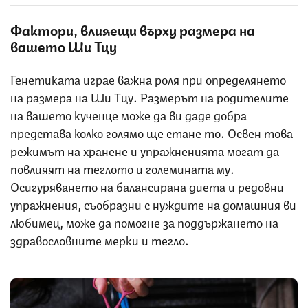
Фактори, влияещи върху размера на
вашето Ши Тцу
Генетиката играе важна роля при определянето
на размера на Ши Тцу. Размерът на родителите
на вашето кученце може да ви даде добра
представа колко голямо ще стане то. Освен това
режимът на хранене и упражненията могат да
повлияят на теглото и големината му.
Осигуряването на балансирана диета и редовни
упражнения, съобразни с нуждите на домашния ви
любимец, може да помогне за поддържането на
здравословните мерки и тегло.