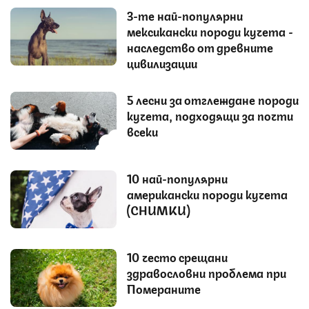
3-те най-популярни
мексикански породи кучета -
наследство от древните
цивилизации
5 лесни за отглеждане породи
кучета, подходящи за почти
всеки
10 най-популярни
американски породи кучета
(СНИМКИ)
10 често срещани
здравословни проблема при
Помераните