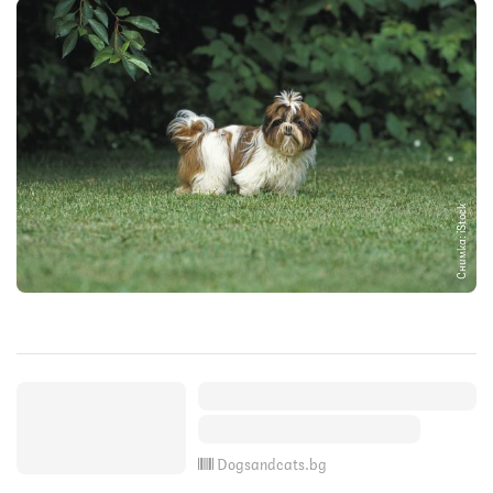
Снимка: iStock
Dogsandcats.bg