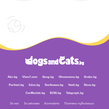
Abv.bg
Vbox7.com
Gong.bg
Ohnamama.bg
Grabo.bg
Pariteni.bg
Edna.bg
Dariknews.bg
Vesti.bg
Nova.bg
CarMarket.bg
BISS.bg
Telegraph.bg
За нас
За реклама
Контакти
Платени публикации