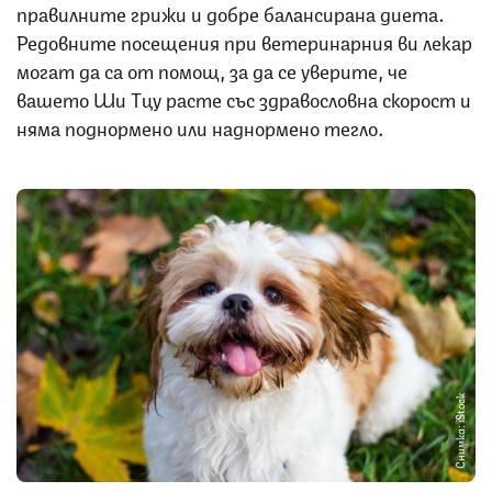
правилните грижи и добре балансирана диета.
Редовните посещения при ветеринарния ви лекар
могат да са от помощ, за да се уверите, че
вашето Ши Тцу расте със здравословна скорост и
няма поднормено или наднормено тегло.
Снимка: iStock