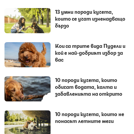
13 умни породи кучета,
които се учат изненадващо
бързо
Кои са трите вида Пудели и
кой е най-добрият избор за
вас
10 породи кучета, които
обичат водата, калта и
забавленията на открито
10 породи кучета, които не
понасят летните жеги