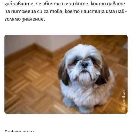
забравяйте, че обичта и грижите, които давате
на питомеца си са това, което наистина има най-
голямо значение.
Снимка: iStock
Вижте още: