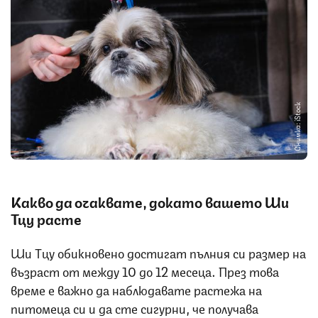
Снимка: iStock
Какво да очаквате, докато вашето Ши
Тцу расте
Ши Тцу обикновено достигат пълния си размер на
възраст от между 10 до 12 месеца. През това
време е важно да наблюдавате растежа на
питомеца си и да сте сигурни, че получава