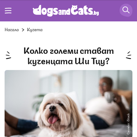
Начало
Кучета
Колко големи стават
кученцата Ши Тцу?
Снимка: iStock