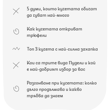
5 думи, които кучетата обичат
да чуват най-много
Как кучетата откриват
трюфели
Топ 3 кучета с най-силна захапка
Кои са трите вида Пудели и кой
е най-добрият избор за вас
Разгонване при кучетата: колко
дълго продължава и какво
трябва да знаем