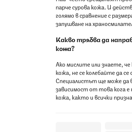
парче сурова кожа. И дейс
голямо в сравнение с размер
запушване на храносмилат
Какво трябва да направ
кожа?
Ако мислите или знаете, че 
кожа, не се колебайте да се
Специалистът ще може да в
зависимост от това кога е
кожа, както и всички приз