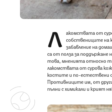
Л
акомствата от суро
собствениците на 
забавление на дом
са от полза за поддържане 
това, мненията относно тя
лакомствата от сурова кож
костите и по-естествени 
Противниците им, от друга
пълни с химикали и крият ня