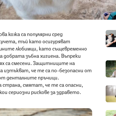
ва кожа са популярни сред
кучета, тъй като осигуряват
ашните любимци, като същевременно
на добрата зъбна хигиена. Въпреки
х са смесени. Защитниците на
а изтъкват, че те са по-безопасни от
от денталните пръчици.
 страна, смятат, че те са опасни,
кои сериозни рискове за здравето.