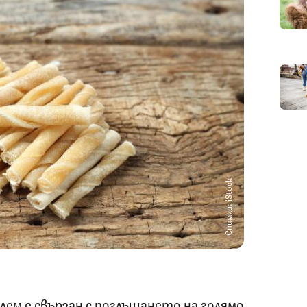
Снимка: iStock
ем е свързан с поглъщането на голямо