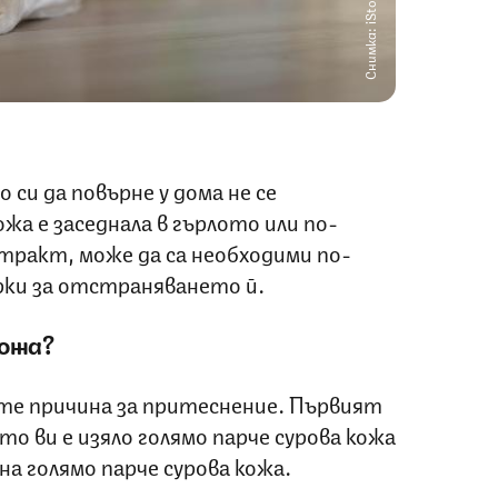
Снимка: iStock
си да повърне у дома не се
жа е заседнала в гърлото или по-
тракт, може да са необходими по-
рки за отстраняването й.
вожа?
ате причина за притеснение. Първият
ето ви е изяло голямо парче сурова кожа
на голямо парче сурова кожа.