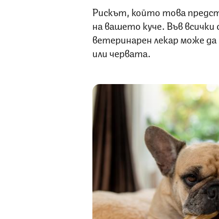
Рискът, който това предст
на вашето куче. Във всички 
ветеринарен лекар може да
или червата.