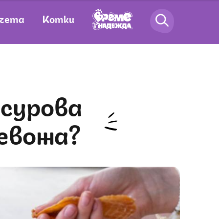
чета
Котки
ревожа?