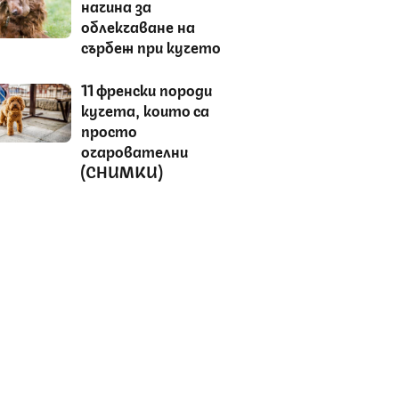
начина за
облекчаване на
сърбеж при кучето
11 френски породи
кучета, които са
просто
очарователни
(СНИМКИ)