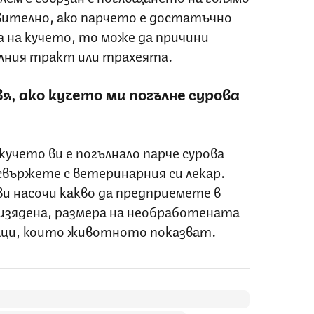
твително, ако парчето е достатъчно
а на кучето, то може да причини
елния тракт или трахеята.
я, ако кучето ми погълне сурова
кучето ви е погълнало парче сурова
 свържете с ветеринарния си лекар.
и насочи какво да предприемете в
 изядена, размера на необработената
наци, които животното показват.