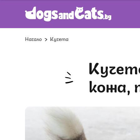
Начало
Кучета
Кучето ми погълна парче сурова
кожа, 