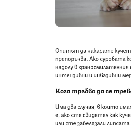
Опитът да накарате кучето 
препоръчва. Ако суровата ко
надолу в храносмилателния 
интензивни и инвазивни ме
Кога трябва да се тре
Има два случая, в които им
е, ако сте свидетел как куч
или сте забелязали липсата 