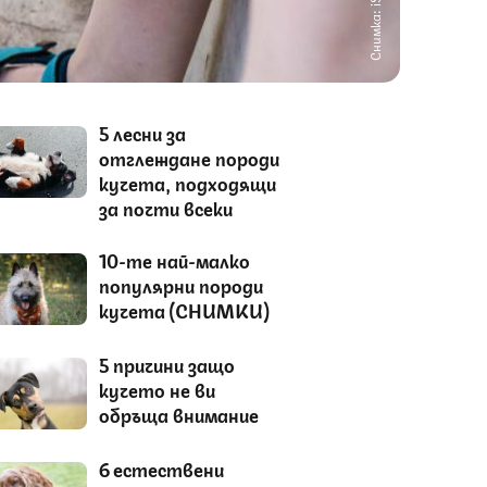
Снимка: iStock
5 лесни за
отглеждане породи
кучета, подходящи
за почти всеки
10-те най-малко
популярни породи
кучета (СНИМКИ)
5 причини защо
кучето не ви
обръща внимание
6 естествени