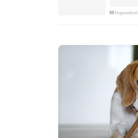
Dogsandcat