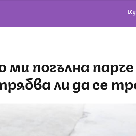
Ку
трябва ли да се т