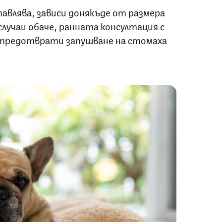
авлява, зависи донякъде от размера
случаи обаче, ранната консултация с
 предотврати запушване на стомаха