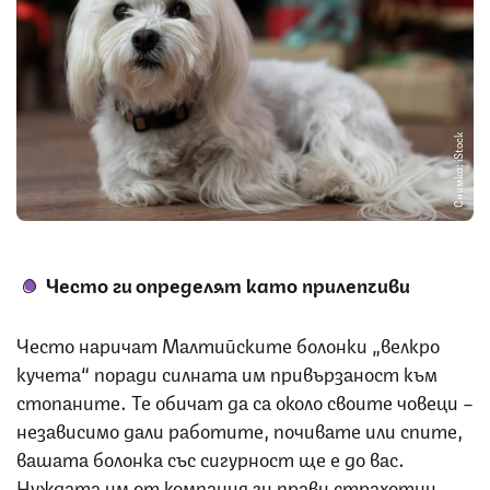
Снимка: iStock
Често ги определят като прилепчиви
Често наричат Малтийските болонки „велкро
кучета“ поради силната им привързаност към
стопаните. Те обичат да са около своите човеци –
независимо дали работите, почивате или спите,
вашата болонка със сигурност ще е до вас.
Нуждата им от компания ги прави страхотни