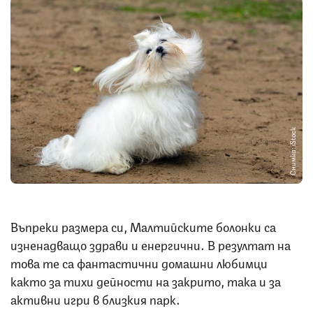
Снимка: iStock
Въпреки размера си, Малтийските болонки са
изненадващо здрави и енергични. В резултат на
това те са фантастични домашни любимци
както за тихи дейности на закрито, така и за
активни игри в близкия парк.