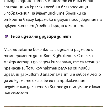
спътници на кралски особи и благородници.
Изображения на Малтийските болонки са
открити върху керамика и други произведения на
изкуството от Древна Гърция и Египет.
Те са идеални другари за път
Малтийските болонки са с идеални размери и
темперамент за живот в движение. С тегло
между четири до седем килограма, те са лесни за
пренасяне. Този компактен размер ги прави
идеални за живот в апартамент и е съвсем лесно
да ги вземете със себе си на приключение –
независимо дали става въпрос за пътуване с кола
или самолет.