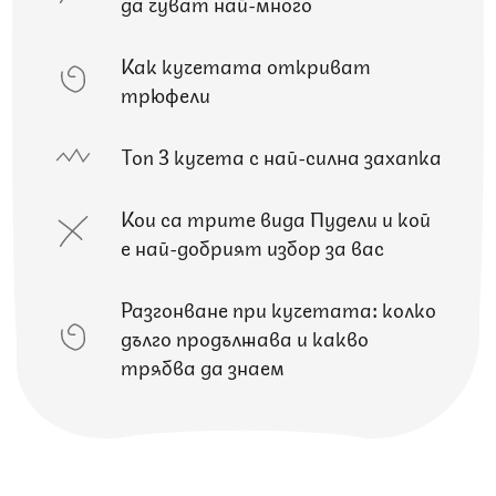
да чуват най-много
Как кучетата откриват
трюфели
Топ 3 кучета с най-силна захапка
Кои са трите вида Пудели и кой
е най-добрият избор за вас
Разгонване при кучетата: колко
дълго продължава и какво
трябва да знаем