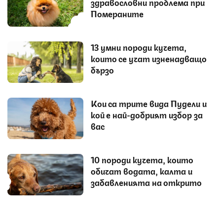
здравословни проблема при
Помераните
13 умни породи кучета,
които се учат изненадващо
бързо
Кои са трите вида Пудели и
кой е най-добрият избор за
вас
10 породи кучета, които
обичат водата, калта и
забавленията на открито