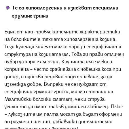
Те са хипоалергенни и изискват специални
груминг грижи
Една от най-привлекателните характеристики
на болонките е тяхната хипоалергенна козина.
Тези кученца линеят малко поради специфичната
структура на козината им. Това ги прави отличен
избор за хора с алергии. Козината им е мека и
копринена – често сравнявана с човешка коса при
допир, и изисква редовно подстригване, за да
изглежда добре. Въпреки че се нуждаят от
специфични груминг грижи, много стопани на
Малтийски болонки смятат, че си струва
усилието да имат такъв домашен любимец. Плюс
– луксозните им палта могат да бъдат оформени
по различни начини, добавяйки допълнително
очарование на излъчването им!