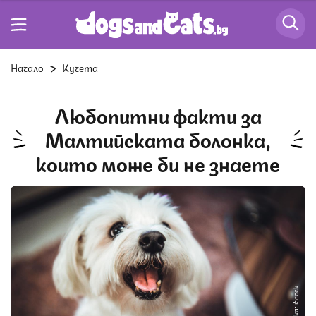
Начало
Кучета
Любопитни факти за
Малтийската болонка,
които може би не знаете
Снимка: iStock