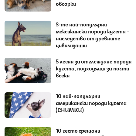
овчарки
3-те най-популярни
мексикански породи кучета -
наследство от древните
цивилизации
5 лесни за отглеждане породи
кучета, подходящи за почти
всеки
10 най-популярни
американски породи кучета
(СНИМКИ)
10 често срещани