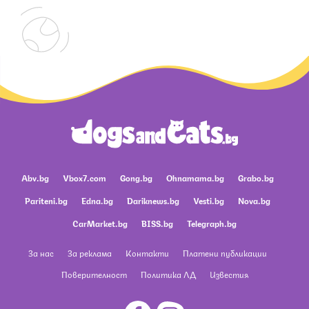
Abv.bg
Vbox7.com
Gong.bg
Ohnamama.bg
Grabo.bg
Pariteni.bg
Edna.bg
Dariknews.bg
Vesti.bg
Nova.bg
CarMarket.bg
BISS.bg
Telegraph.bg
За нас
За реклама
Контакти
Платени публикации
Поверителност
Политика ЛД
Известия