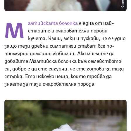
М
алтийската болонка
е една от най-
старите и очарователни породи
кучета. Умни, меки и пухкави, не е чудно
защо тези дребни симпатяги стават все по-
популярни домашни любимци. Ако мислите да
добавите Малтийска болонка към семейството
си, добре е да сте сигурни, че сте готови за тази
стъпка. Ето няколко неща, които трябва да
знаете за тази очарователна порода.