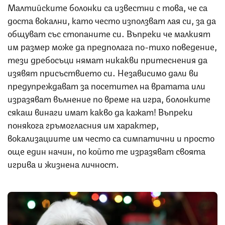
Малтийските болонки са известни с това, че са
доста вокални, като често използват лая си, за да
общуват със стопаните си. Въпреки че малкият
им размер може да предполага по-тихо поведение,
тези дребосъци нямат никакви притеснения да
изявят присъствието си. Независимо дали ви
предупреждават за посетител на вратата или
изразяват вълнение по време на игра, болонките
сякаш винаги имат какво да кажат! Въпреки
понякога гръмогласния им характер,
вокализациите им често са симпатични и просто
още един начин, по който те изразяват своята
игрива и жизнена личност.