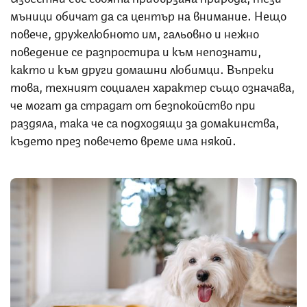
мъници обичат да са център на внимание. Нещо
повече, дружелюбното им, гальовно и нежно
поведение се разпростира и към непознати,
както и към други домашни любимци. Въпреки
това, техният социален характер също означава,
че могат да страдат от безпокойство при
раздяла, така че са подходящи за домакинства,
където през повечето време има някой.