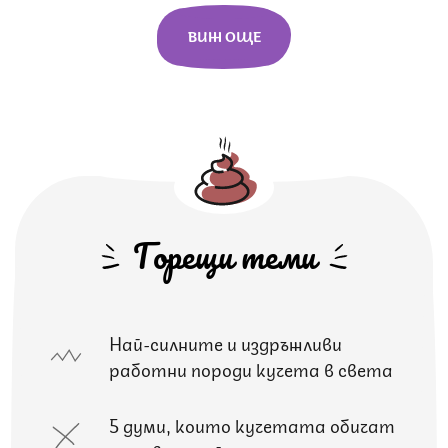
ВИЖ ОЩЕ
Горещи теми
Най-силните и издръжливи
работни породи кучета в света
5 думи, които кучетата обичат