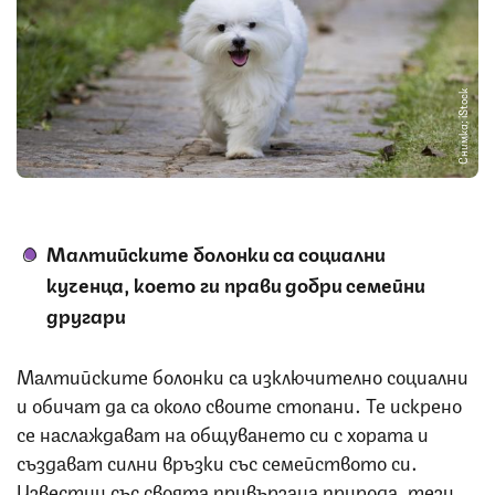
Снимка: iStock
Малтийските болонки са социални
кученца, което ги прави добри семейни
другари
Малтийските болонки са изключително социални
и обичат да са около своите стопани. Те искрено
се наслаждават на общуването си с хората и
създават силни връзки със семейството си.
Известни със своята привързана природа, тези