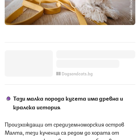
Снимка: iStock
Dogsandcats.bg
Тази малка порода кучета има древна и
кралска история
Произхождащи от средиземноморския остров
Малта, тези кученца са редом до хората от
хиляди години, като в миналото са били верни