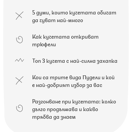
5 думи, които кучетата обичат
да чуват най-много
Как кучетата откриват
трюфели
Топ 3 кучета с най-силна захапка
Кои са трите вида Пудели и кой
е най-добрият избор за вас
Разгонване при кучетата: колко
дълго продължава и какво
трябва да знаем