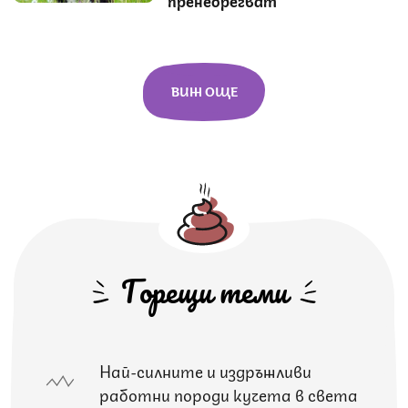
ВИЖ ОЩЕ
Горещи теми
Най-силните и издръжливи
работни породи кучета в света