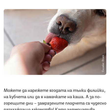
Снимка: iStock
Можете да нарежете ягодата на тънки филийки,
на кубчета или да я намачкате на каша. А за по-
горещите дни – замразените плодчета са чудесно
разхлаждащо лакомство! Като алтернатива