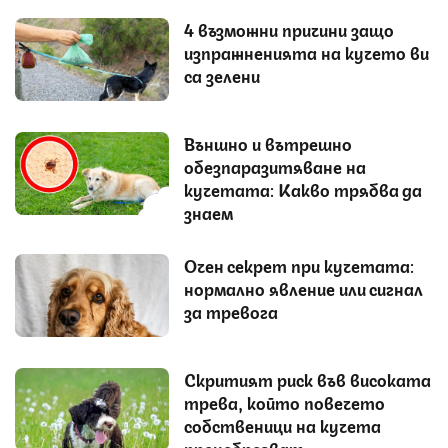
4 възможни причини защо
изпражненията на кучето ви
са зелени
Външно и вътрешно
обезпаразитяване на
кучетата: Какво трябва да
знаем
Очен секрет при кучетата:
нормално явление или сигнал
за тревога
Скритият риск във високата
трева, който повечето
собственици на кучета
пренебрегват