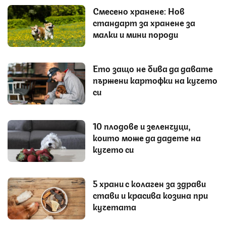
Смесено хранене: Нов
стандарт за хранене за
малки и мини породи
Ето защо не бива да давате
пържени картофки на кучето
си
10 плодове и зеленчуци,
които може да дадете на
кучето си
5 храни с колаген за здрави
стави и красива козина при
кучетата