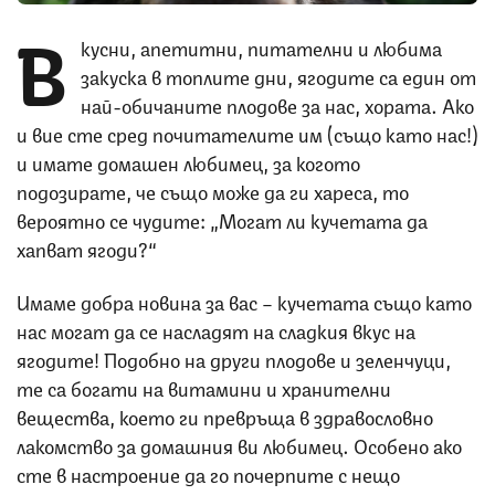
В
кусни, апетитни, питателни и любима
закуска в топлите дни, ягодите са един от
най-обичаните плодове за нас, хората. Ако
и вие сте сред почитателите им (също като нас!)
и имате домашен любимец, за когото
подозирате, че също може да ги хареса, то
вероятно се чудите: „Могат ли кучетата да
хапват ягоди?“
Имаме добра новина за вас – кучетата също като
нас могат да се насладят на сладкия вкус на
ягодите! Подобно на други плодове и зеленчуци,
те са богати на витамини и хранителни
вещества, което ги превръща в здравословно
лакомство за домашния ви любимец. Особено ако
сте в настроение да го почерпите с нещо