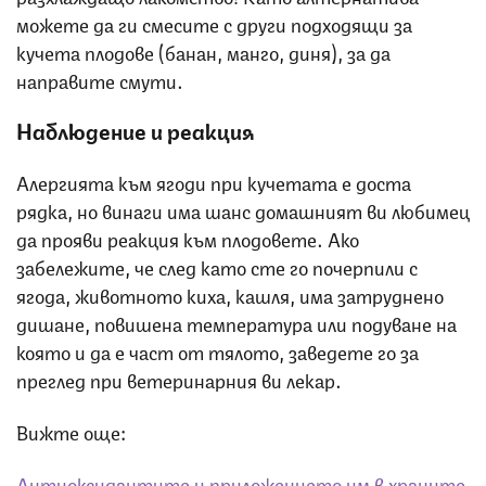
можете да ги смесите с други подходящи за
кучета плодове (банан, манго, диня), за да
направите смути.
Наблюдение и реакция
Алергията към ягоди при кучетата е доста
рядка, но винаги има шанс домашният ви любимец
да прояви реакция към плодовете. Ако
забележите, че след като сте го почерпили с
ягода, животното киха, кашля, има затруднено
дишане, повишена температура или подуване на
която и да е част от тялото, заведете го за
преглед при ветеринарния ви лекар.
Вижте още:
Aнтиоксидантите и приложението им в храните