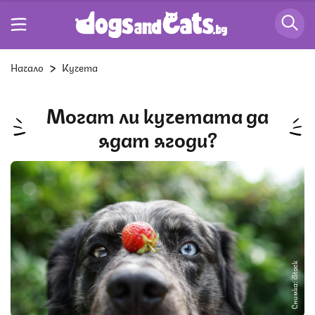
Начало
Кучета
Могат ли кучетата да
ядат ягоди?
Снимка: iStock