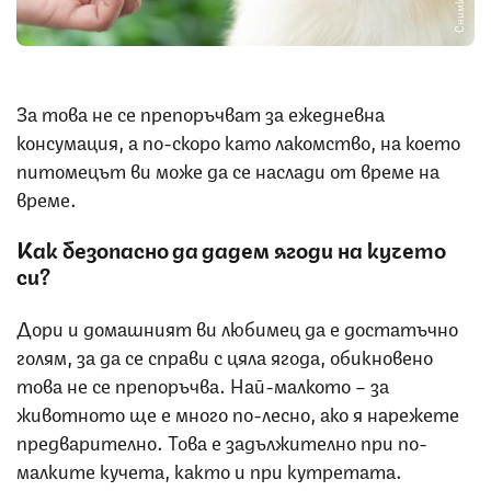
За това не се препоръчват за ежедневна
консумация, а по-скоро като лакомство, на което
питомецът ви може да се наслади от време на
време.
Как безопасно да дадем ягоди на кучето
си?
Дори и домашният ви любимец да е достатъчно
голям, за да се справи с цяла ягода, обикновено
това не се препоръчва. Най-малкото – за
животното ще е много по-лесно, ако я нарежете
предварително. Това е задължително при по-
малките кучета, както и при кутретата.