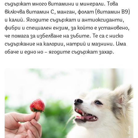
съдържат много витамини и минерали. Това
включва витамин С, манган, фолат (витамин В9)
и калий. Ягодите съдържат и антиоксиданти,
фибри и специален ензим, за който е установено,
че помага за избелване на зъбите. Те са с ниско
съдържание на калории, натрий и мазнини. Има
обаче и едно но – ягодите съдържат захар.
Снимка: iStock