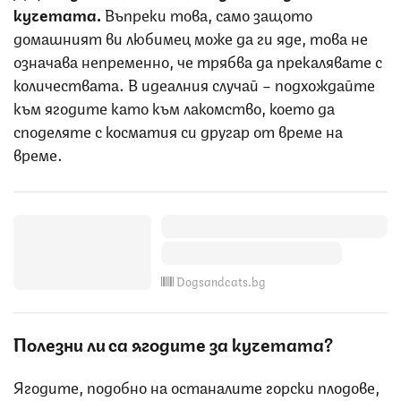
кучетата.
Въпреки това, само защото
домашният ви любимец може да ги яде, това не
означава непременно, че трябва да прекалявате с
количествата. В идеалния случай – подхождайте
към ягодите като към лакомство, което да
споделяте с косматия си другар от време на
време.
Dogsandcats.bg
Полезни ли са ягодите за кучетата?
Ягодите, подобно на останалите горски плодове,