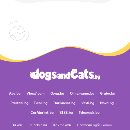
Abv.bg
Vbox7.com
Gong.bg
Ohnamama.bg
Grabo.bg
Pariteni.bg
Edna.bg
Dariknews.bg
Vesti.bg
Nova.bg
CarMarket.bg
BISS.bg
Telegraph.bg
За нас
За реклама
Контакти
Платени публикации