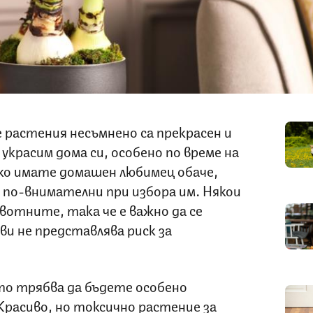
растения несъмнено са прекрасен и
украсим дома си, особено по време на
Ако имате домашен любимец обаче,
 по-внимателни при избора им. Някои
вотните, така че е важно да се
ви не представлява риск за
то трябва да бъдете особено
расиво, но токсично растение за