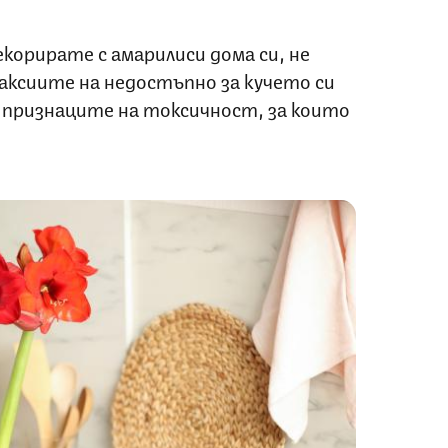
екорирате с амарилиси дома си, не
аксиите на недостъпно за кучето си
с признаците на токсичност, за които