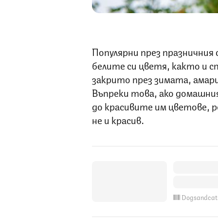
Популярни през празничния 
белите си цветя, както и 
закрито през зимата, амар
Въпреки това, ако домашния
до красивите им цветове, р
не и красив.
Dogsandcat