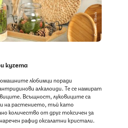
Снимка: iStock
ри кучета
 домашните любимци поради
антридинови алкалоиди. Те се намират
овиците. Всъщност, луковиците са
и на растението, тъй като
о количество от друг токсичен за
аречен рафид оксалатни кристали.