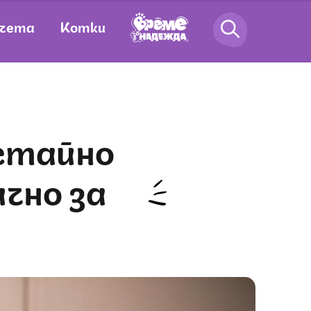
чета
Котки
чно за