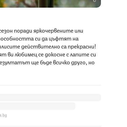
сезон поради яркочервените или
способността си да цъфтят на
илисите действително са прекрасни!
т ви любимец се докосне с лапите си
езултатът ще бъде всичко друго, но
s.bg