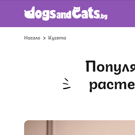
Начало
Кучета
Популярното празнично стайно
расте