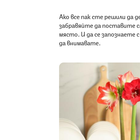
Ако все пак сте решили да д
забравяйте да поставите с
място. И да се запознаете 
да внимавате.