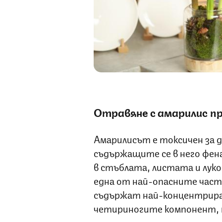
Отравяне с амарилис п
Амарилисът е токсичен за
съдържащите се в него фен
в стъблата, листата и лук
една от най-опасните част
съдържат най-концентриран
четириногите компонент, н