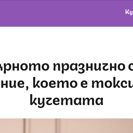
Ку
ние, което е токси
кучетата