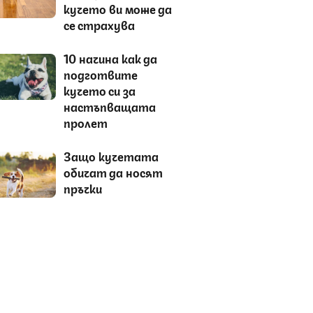
кучето ви може да
се страхува
10 начина как да
подготвите
кучето си за
настъпващата
пролет
Защо кучетата
обичат да носят
пръчки