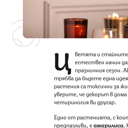
Ц
ветята и стайните 
естествен начин да 
празничния сезон. 
трябва да бъдете една идея
растения са токсични за жи
уверите, че декорът в дома 
четириногия ви другар.
Едно от растенията, с кои
предпазливи, е
амарилиса.
К