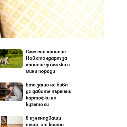
Снимка: iStock
Смесено хранене:
Нов стандарт за
хранене за малки и
мини породи
Ето защо не бива
да давате пържени
картофки на
кучето си
8 изненадващи
неща, от които