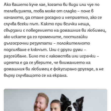
Ако вашето куче лае, когато ви види или чуе по
телевизията, това може от сладко – поне в
началото, да стане досадно и неприятно, ако се
случва всеки път. Както при всички неща,
свързани с поведението на домашния ви любимец,
ако искате да го промените, постигайки
дългосрочни резултати – положителното
подсилване е ключът. Или с други думи –
разсейване. Било то с лакомства или играчки –
идеята е да се уверите, че вниманието на
домашния ви любимец е фокусирано другаде, а не
върху случващото се на екрана.