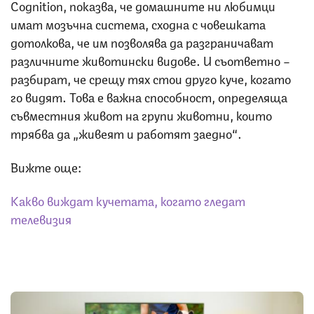
Cognition, показва, че домашните ни любимци
имат мозъчна система, сходна с човешката
дотолкова, че им позволява да разграничават
различните животински видове. И съответно –
разбират, че срещу тях стои друго куче, когато
го видят. Това е важна способност, определяща
съвместния живот на групи животни, които
трябва да „живеят и работят заедно“.
Вижте още:
Какво виждат кучетата, когато гледат
телевизия