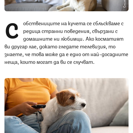
С
обствениците на кучета се сблъскваме с
редица странни поведения, свързани с
домашните ни любимци. Ако косматият
ви другар лае, докато гледате телевизия, то
знаете, че това може да е едно от най-досадните
неща, които могат да ви се случват.