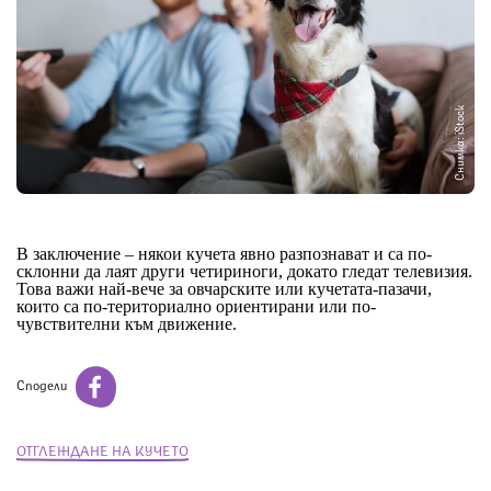
Снимка: iStock
В заключение – някои кучета явно разпознават и са по-
склонни да лаят други четириноги, докато гледат телевизия.
Това важи най-вече за овчарските или кучетата-пазачи,
които са по-териториално ориентирани или по-
чувствителни към движение.
Сподели
ОТГЛЕЖДАНЕ НА КУЧЕТО