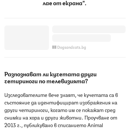
лае от екрана".
Dogsandcats.bg
Разпознават ли кучетата други
четириноги по телевизията?
Изследователите вече знаят, че кучетата са в
състояние да идентифицират изображения на
други четириноги, когато им се покажат сред
снимки на хора и други животни. Проучване от
2013 г., публикувано в списанието Animal