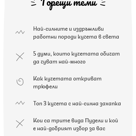
Горещи теми
Най-силните и издръжливи
работни породи кучета в света
5 думи, които кучетата обичат
да чуват най-много
Как кучетата откриват
трюфели
Топ 3 кучета с най-силна захапка
Кои са трите вида Пудели и кой
е най-добрият избор за вас