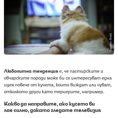
Снимка: iStock
Любопитна тенденция
е, че пастирските и
овчарските породи може би се интересуват една
идея повече от кучета, които виждат или чуват,
отколкото други като териерите, например.
Какво да направите, ако кучето ви
лае
силно, докато гледате телевизия