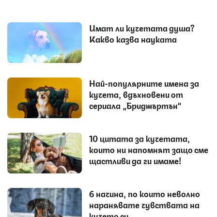
Имат ли кучетата душа?
Какво казва науката
Най-популярните имена за
кучета, вдъхновени от
сериала „Бриджъртън“
10 цитата за кучетата,
които ни напомнят защо сме
щастливи да ги имаме!
6 начина, по които неволно
наранявате чувствата на
кучето си