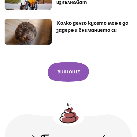
изпълняват
Колко дълго кучето може да
задържи вниманието си
ВИЖ ОЩЕ