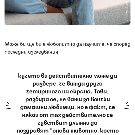
Снимка: iStock
Може би ще ви е любопитно да научите, че според
последни изследвания,
кучето ви действително може да
разбере, че вижда друго
четириного на екрана. Това,
разбира се, не важи за всички
домашни любимци, но е факт, че
някои от тях действително се
чувстват длъжни да
поздравят "онова животно, което