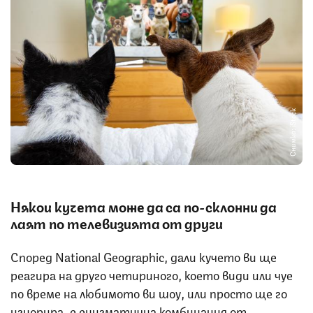
Снимка: iStock
Някои кучета може да са по-склонни да
лаят по телевизията от други
Според National Geographic, дали кучето ви ще
реагира на друго четириного, което види или чуе
по време на любимото ви шоу, или просто ще го
игнорира, е енигматична комбинация от