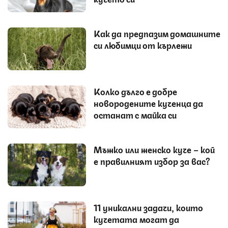
Как да предпазим домашните
си любимци от кърлежи
Колко дълго е добре
новородените кученца да
останат с майка си
Мъжко или женско куче – кой
е правилният избор за вас?
11 уникални задачи, които
кучетата могат да