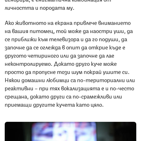
личността и породата му.
Ако животното на екрана привлече вниманието
на вашия питомец, той може да наостри уши, да
се приближи към телевизора и да го подуши, да
започне да се оглежда в опит да открие къде е
другото четириного или да започне да лае
неконтролируемо. Докато друго куче може
просто да пропусне този шум покрай ушите си.
Някои домашни любимци са по-териториални или
реактивни – при тях вокализацията е и по-често
срещана, докато други са по-срамежливи или
приемащи другите кучета като цяло.