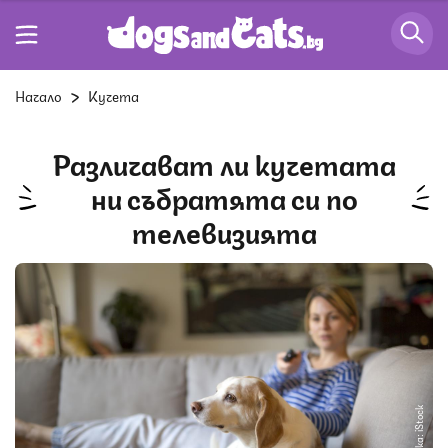
Начало
Кучета
Различават ли кучетата
ни събратята си по
телевизията
Снимка: iStock