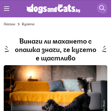
Начало
Кучета
Винаги ли махането с
опашка значи, че кучето
е щастливо
Снимка: iStock