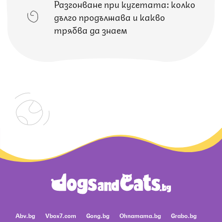
Разгонване при кучетата: колко
дълго продължава и какво
трябва да знаем
Abv.bg
Vbox7.com
Gong.bg
Ohnamama.bg
Grabo.bg