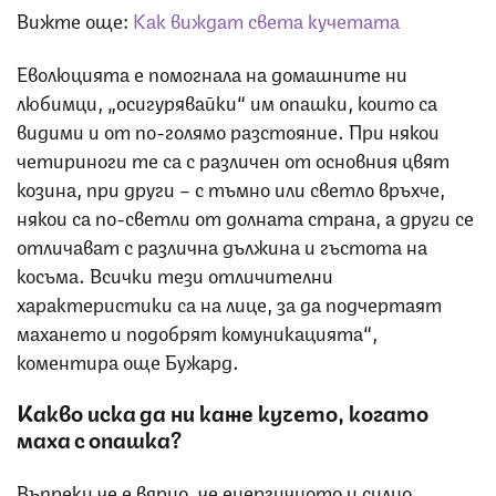
Вижте още:
Как виждат света кучетата
Еволюцията е помогнала на домашните ни
любимци, „осигурявайки“ им опашки, които са
видими и от по-голямо разстояние. При някои
четириноги те са с различен от основния цвят
козина, при други – с тъмно или светло връхче,
някои са по-светли от долната страна, а други се
отличават с различна дължина и гъстота на
косъма. Всички тези отличителни
характеристики са на лице, за да подчертаят
махането и подобрят комуникацията“,
коментира още Бужард.
Какво иска да ни каже кучето, когато
маха с опашка?
Въпреки че е вярно, че енергичното и силно