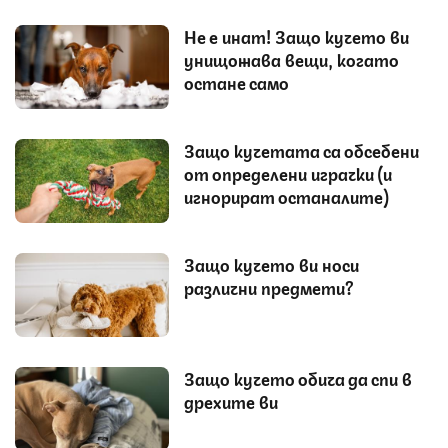
Не е инат! Защо кучето ви
унищожава вещи, когато
остане само
Защо кучетата са обсебени
от определени играчки (и
игнорират останалите)
Защо кучето ви носи
различни предмети?
Защо кучето обича да спи в
дрехите ви