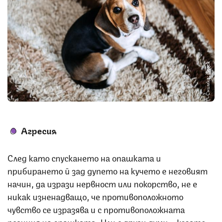
Снимка: iStock
Агресия
След като спускането на опашката и
прибирането й зад дупето на кучето е неговият
начин, да изрази нервност или покорство, не е
никак изненадващо, че противоположното
чувство се изразява и с противоположната
позиция на опашката. Или с други думи – когато