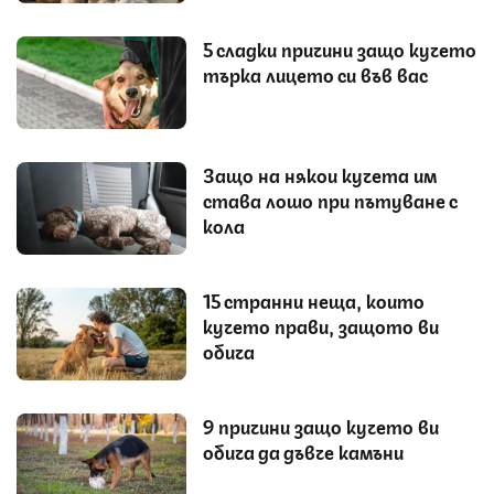
5 сладки причини защо кучето
търка лицето си във вас
Защо на някои кучета им
става лошо при пътуване с
кола
15 странни неща, които
кучето прави, защото ви
обича
9 причини защо кучето ви
обича да дъвче камъни