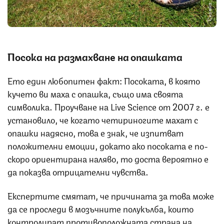
Снимка: iStock
Посока на
размахване на
опашката
Ето един любопитен факт: Посоката, в която
кучето ви маха с опашка, също има своята
символика. Проучване на Live Science от 2007 г. е
установило, че когато четириногите махат с
опашки надясно, това е знак, че изпитват
положителни емоции, докато ако посоката е по-
скоро ориентирана наляво, то доста вероятно е
да показва отрицателни чувства.
Експертите смятат, че причината за това може
да се проследи в мозъчните полукълба, които
контролират противоположната страна на