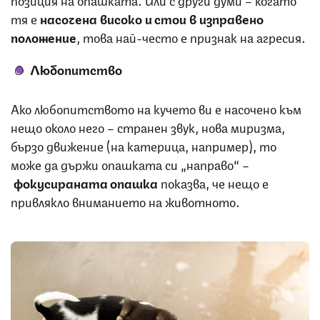
тя е
насочена високо и стои в изправено
положение
, това най-често е признак на агресия.
Любопитство
Ако любопитството на кучето ви е насочено към
нещо около него – странен звук, нова миризма,
бързо движение (на катерица, например), то
може да държи опашката си „направо“ –
фокусираната опашка
показва, че нещо е
привлякло вниманието на животното.