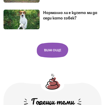
Нормално ли е кучето ми да
седи като човек?
ВИЖ ОЩЕ
Горещи теми