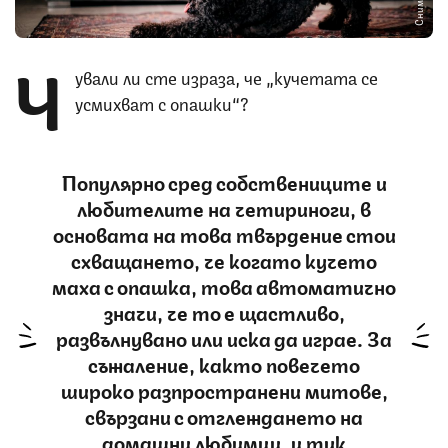
Ч
ували ли сте израза, че „кучетата се
усмихват с опашки“?
Популярно сред собствениците и
любителите на четириноги, в
основата на това твърдение стои
схващането, че когато кучето
маха с опашка, това автоматично
значи, че то е щастливо,
развълнувано или иска да играе. За
съжаление, както повечето
широко разпространени митове,
свързани с отглеждането на
домашни любимци, и тук