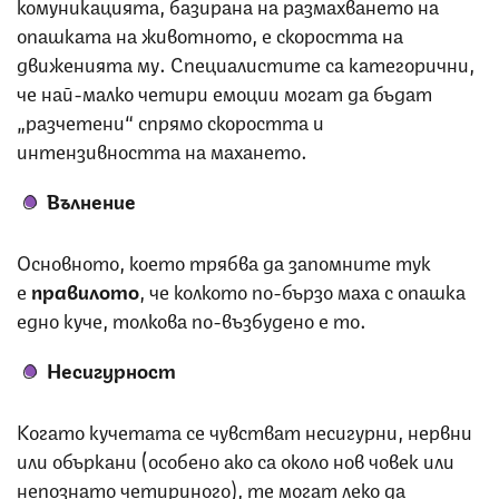
комуникацията, базирана на размахването на
опашката на животното, е скоростта на
движенията му. Специалистите са категорични,
че най-малко четири емоции могат да бъдат
„разчетени“ спрямо скоростта и
интензивността на махането.
Вълнение
Основното, което трябва да запомните тук
е
правилото
, че колкото по-бързо маха с опашка
едно куче, толкова по-възбудено е то.
Несигурност
Когато кучетата се чувстват несигурни, нервни
или объркани (особено ако са около нов човек или
непознато четириного), те могат леко да