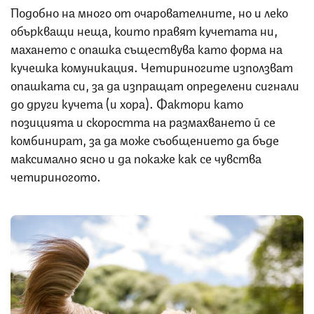
Подобно на много от очарователните, но и леко
объркващи неща, които правят кучетата ни,
махането с опашка съществува като форма на
кучешка комуникация. Четириногите използват
опашката си, за да изпращат определени сигнали
до други кучета (и хора). Фактори като
позицията и скоростта на размахването й се
комбинират, за да може съобщението да бъде
максимално ясно и да покаже как се чувства
четириногото.