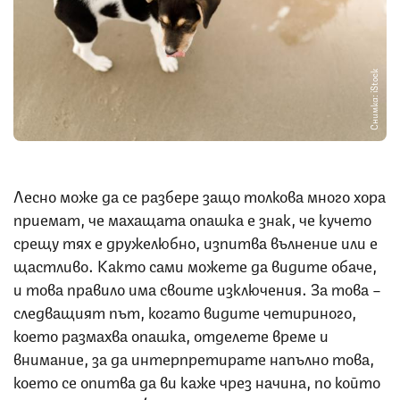
Снимка: iStock
Лесно може да се разбере защо толкова много хора
приемат, че махащата опашка е знак, че кучето
срещу тях е дружелюбно, изпитва вълнение или е
щастливо. Както сами можете да видите обаче,
и това правило има своите изключения. За това –
следващият път, когато видите четириного,
което размахва опашка, отделете време и
внимание, за да интерпретирате напълно това,
което се опитва да ви каже чрез начина, по който