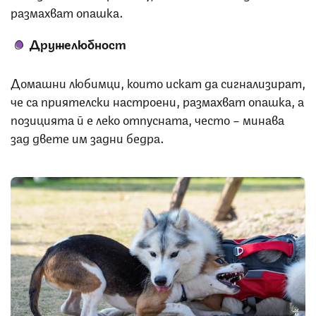
размахват опашка.
Дружелюбност
Домашни любимци, които искат да сигнализират,
че са приятелски настроени, размахват опашка, а
позицията й е леко отпусната, често – минава
зад двете им задни бедра.