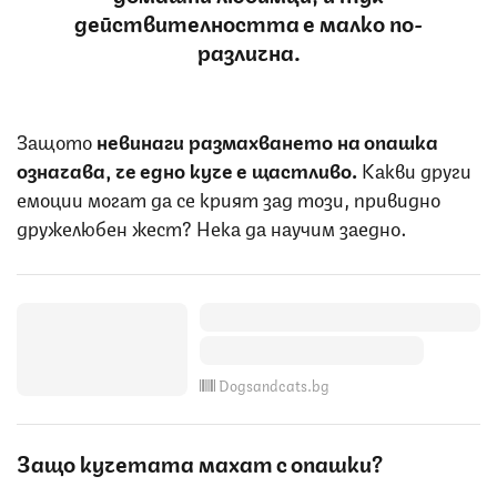
действителността е малко по-
различна.
Защото
невинаги размахването на опашка
означава, че едно куче е щастливо.
Какви други
емоции могат да се крият зад този, привидно
дружелюбен жест? Нека да научим заедно.
Dogsandcats.bg
Защо кучетата махат с опашки?