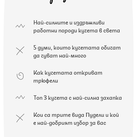
Най-силните и издръжливи
работни породи кучета в света
5 думи, които кучетата обичат
да чуват най-много
Как кучетата откриват
трюфели
Топ 3 кучета с най-силна захапка
Кои са трите вида Пудели и кой
е най-добрият избор за вас