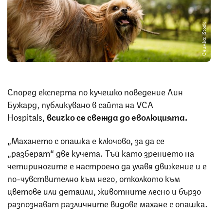
Снимка: iStock
Според експерта по кучешко поведение Лин
Бужард, публикувано в сайта на VCA
Hospitals,
всичко се свежда до еволюцията.
„Махането с опашка е ключово, за да се
„разберат“ две кучета. Тъй като зрението на
четириногите е настроено да улавя движение и е
по-чувствително към него, отколкото към
цветове или детайли, животните лесно и бързо
разпознават различните видове махане с опашка.