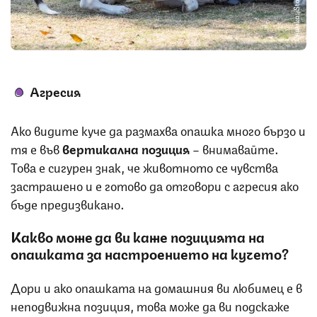
Снимка: iStock
Агресия
Ако видите куче да размахва опашка много бързо и
тя е във
вертикална позиция
– внимавайте.
Това е сигурен знак, че животното се чувства
застрашено и е готово да отговори с агресия ако
бъде предизвикано.
Какво може да ви каже позицията на
опашката за настроението на кучето?
Дори и ако опашката на домашния ви любимец е в
неподвижна позиция, това може да ви подскаже