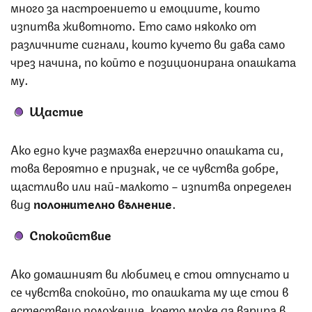
много за настроението и емоциите, които
изпитва животното. Ето само няколко от
различните сигнали, които кучето ви дава само
чрез начина, по който е позиционирана опашката
му.
Щастие
Ако едно куче размахва енергично опашката си,
това вероятно е признак, че се чувства добре,
щастливо или най-малкото – изпитва определен
вид
положително вълнение
.
Спокойствие
Ако домашният ви любимец е стои отпуснато и
се чувства спокойно, то опашката му ще стои в
естествено положение, което може да варира в