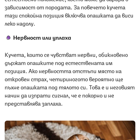
зависимост от породата. За повечето кучета
тази спокойна позиция включва опашката да виси
леко надолу.
Нервност или уплаха
Кучета, които се чувстват нервни, обикновено
държат опашките под естествената им
позиция. Ако нервността отстъпи място на
откровен страх, четириногото вероятно ще
пъхне опашката под тялото си. Това е и неговият
начин да изпрати сигнал, че е покорно и не
представлява заплаха.