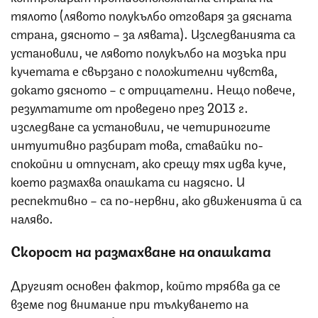
тялото (лявото полукълбо отговаря за дясната
страна, дясното – за лявата). Изследванията са
установили, че лявото полукълбо на мозъка при
кучетата е свързано с положителни чувства,
докато дясното – с отрицателни. Нещо повече,
резултатите от проведено през 2013 г.
изследване са установили, че четириногите
интуитивно разбират това, ставайки по-
спокойни и отпуснат, ако срещу тях идва куче,
което размахва опашката си надясно. И
респективно – са по-нервни, ако движенията й са
наляво.
Скорост на
размахване на опашката
Другият основен фактор, който трябва да се
вземе под внимание при тълкуването на