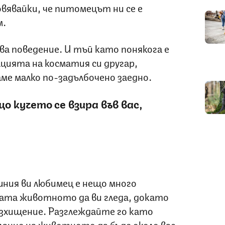
вявайки, че питомецът ни се е
м.
ва поведение. И тъй като понякога е
цията на косматия си другар,
аме малко по-задълбочено заедно.
о кучето се взира във вас,
шния ви любимец е нещо много
ната животното да ви гледа, докато
възхищение. Разглеждайте го като
лание на животното да бъде около вас