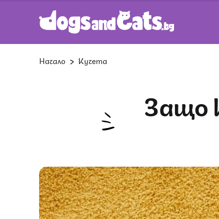
Начало
Кучета
Защо кучето ми се взира в мен,