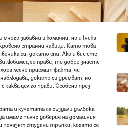
много забавни и комични, но и (нека
откровено странни навици. Като това
твеника си, докато спи. Ако и вие сте
и любимец го прави, то добре знаете
 хора лесно приемат факта, че
наблюдава, докато си дремват, но
с каква цел го прави. Особено през
рата и кучетата са създали дълбока
 да имаме пълно доверие на домашния
ни полазят студени тръпки, когато се