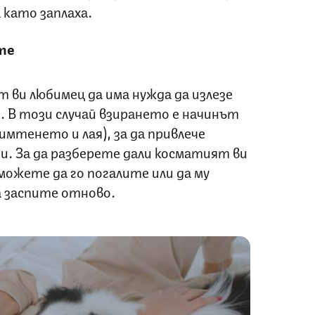
 като заплаха.
ите
ви любимец да има нужда да излезе
о. В този случай взирането е начинът
мтенето и лая), за да привлече
ди. За да разберете дали косматият ви
можете да го погалите или да му
а заспите отново.