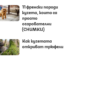
11 френски породи
кучета, които са
просто
очарователни
(СНИМКИ)
Как кучетата
откриват трюфели