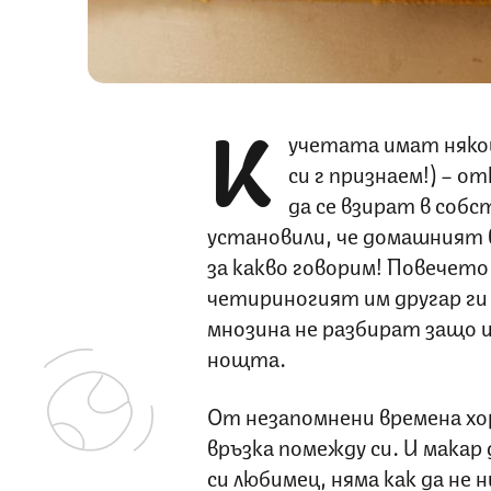
К
учетата имат някои 
си г признаем!) – 
да се взират в собс
установили, че домашният в
за какво говорим! Повечето
четириногият им другар ги 
мнозина не разбират защо и 
нощта.
От незапомнени времена хо
връзка помежду си. И макар
си любимец, няма как да не 