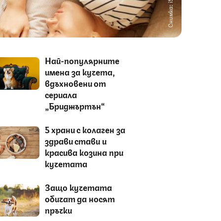
Снимка: iStock
Най-популярните
имена за кучета,
вдъхновени от
сериала
„Бриджъртън“
5 храни с колаген за
здрави стави и
красива козина при
кучетата
Защо кучетата
обичат да носят
пръчки