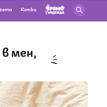
чета
Котки