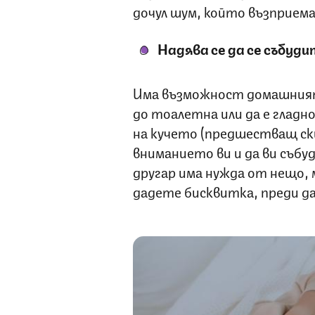
дочул шум, който възприема
Надява се да се събуд
Има възможност домашният 
до тоалетна или да е гладн
на кучето (предшестващ ски
вниманието ви и да ви събу
другар има нужда от нещо, 
дадете бисквитка, преди д