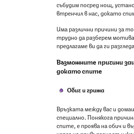
събудим посред нощ, устано
втренчил в нас, докато спи
Има различни причини за то
трудно да разберем мотива
предлагаме ви да ги разглед
Възможните причини защ
докато спите
Обич и грижа
Връзката между вас и дома
специално. Понякога причи
спите, е проява на обич и 
израз на привързаност и же