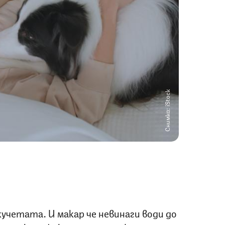
Снимка: iStock
 кучетата. И макар че невинаги води до