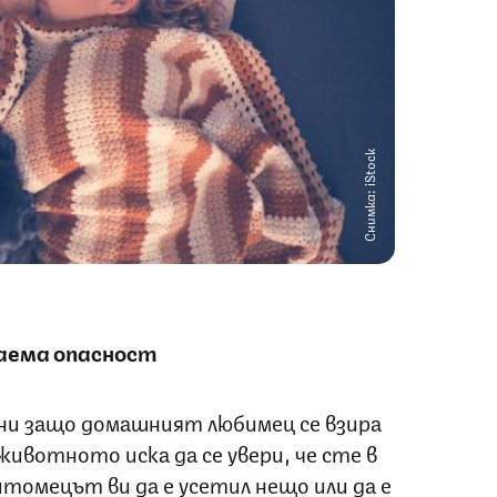
Снимка: iStock
гаема опасност
ни защо домашният любимец се взира
 животното иска да се увери, че сте в
томецът ви да е усетил нещо или да е