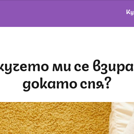
Ку
докато спя?