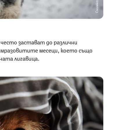
Снимка: iStock
 често застават до различни
 мразовитите месеци, което също
ната лигавица.