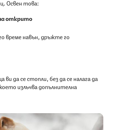
ц. Освен това:
на открито
го време навън, дръжте го
 ви да се стопли, без да се налага да
, което излъчва допълнителна