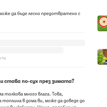
може да бъде лесно предотвратено с
s.bg
и става по-сух през зимата?
а толкова много влага. Това,
топлина в дома ви, може да доведе до
шния ви любимец. Нещо, подобно на