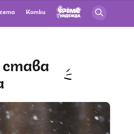
чета
Котки
а