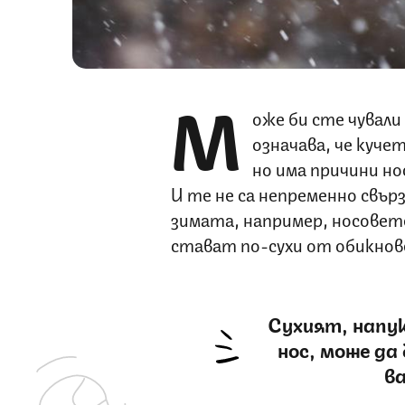
М
оже би сте чували
означава, че кучет
но има причини но
И те не са непременно свър
зимата, например, носовет
стават по-сухи от обикнов
Сухият, напук
нос, може да 
в