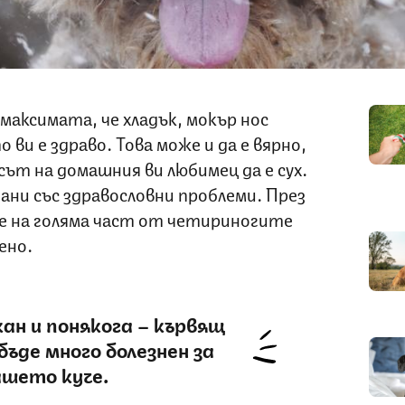
 максимата, че хладък, мокър нос
о ви е здраво. Това може и да е вярно,
сът на домашния ви любимец да е сух.
зани със здравословни проблеми. През
е на голяма част от четириногите
ено.
ан и понякога – кървящ
бъде много болезнен за
ашето куче.