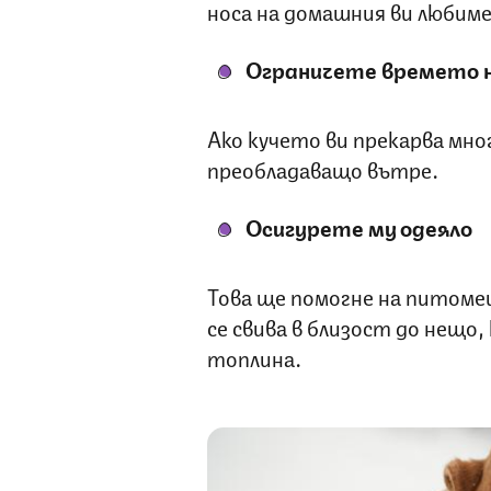
носа на домашния ви любиме
Ограничете времето 
Ако кучето ви прекарва мно
преобладаващо вътре.
Осигурете му одеяло
Това ще помогне на питомеца
се свива в близост до нещо
топлина.