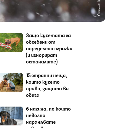
Снимка: iStock
Защо кучетата са
обсебени от
определени играчки
(и игнорират
останалите)
15 странни неща,
които кучето
прави, защото ви
обича
6 начина, по които
неволно
наранявате
чувствата на