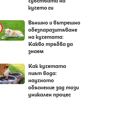
кучето си
Външно и вътрешно
обезпаразитяване
на кучетата:
Какво трябва да
знаем
Как кучетата
пият вода:
научното
обяснение зад този
уникален процес