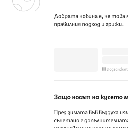
Добрата новина е, че това 
правилния подход и грижи.
Dogsandcat
Защо носът на кучето м
През зимата във въздуха ням
съчетано с допълнителната 
изсушаване на носа на дома