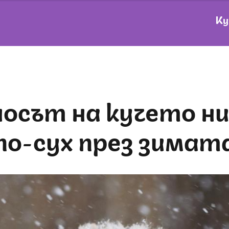
Ку
по-сух през зимат