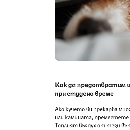
Как да предотвратим из
при студено време
Ако кучето ви прекарва мно
или камината, преместете 
Топлият въздух от тези въ