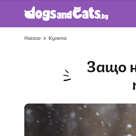
Начало
Кучета
Защо носът на кучето ни става