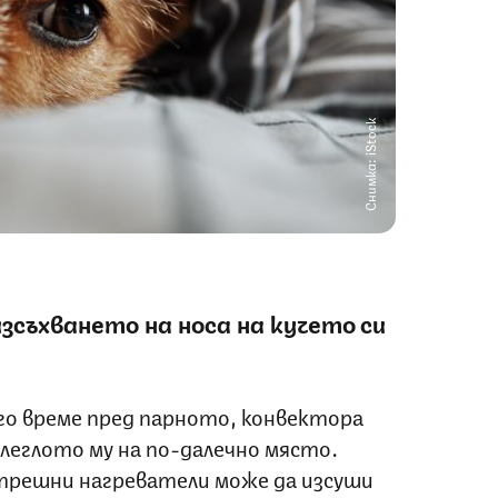
Снимка: iStock
съхването на носа на кучето си
го време пред парното, конвектора
леглото му на по-далечно място.
трешни нагреватели може да изсуши