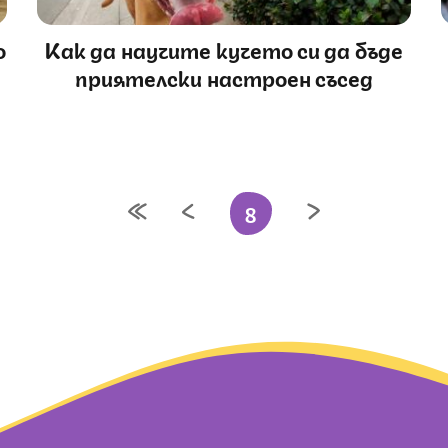
о
Как да научите кучето си да бъде
приятелски настроен съсед
8