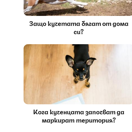
Защо кучетата бягат от дома
си?
Кога кученцата започват да
маркират територия?