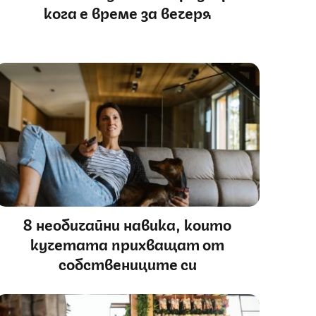
кога е време за вечеря
8 необичайни навика, които
кучетата прихващат от
собствениците си