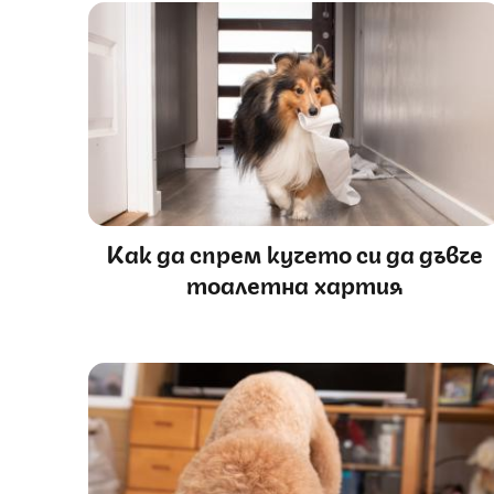
Как да спрем кучето си да дъвче
тоалетна хартия