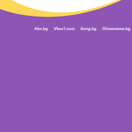
Abv.bg
Vbox7.com
Gong.bg
Ohnamama.bg