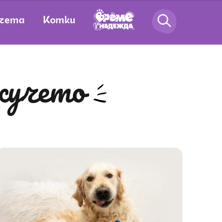
чета
Котки
 кучето