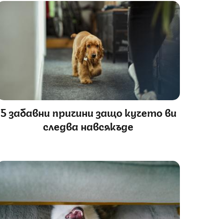
5 забавни причини защо кучето ви
следва навсякъде