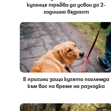
кученце трябва да усвои до 2-
годишна възраст
8 причини защо кучето поглежда
към вас по време на разходка