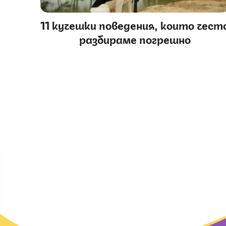
11 кучешки поведения, които чест
разбираме погрешно