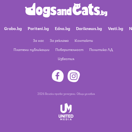
Grabo.bg
Pariteni.bg
Edna.bg
Dariknews.bg
Vesti.bg
N
За нас
За реклама
Контакти
Платени публикации
Поверителност
Политика ЛД
Известия
2026 Всички права запазени.
Общи условия