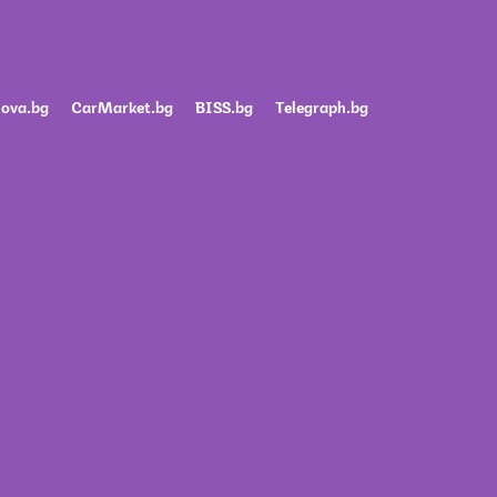
ova.bg
CarMarket.bg
BISS.bg
Telegraph.bg