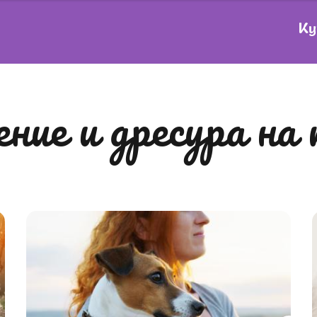
Ку
дение и дресура на