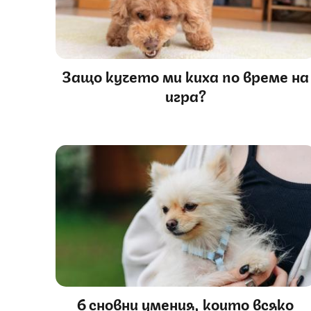
Защо кучето ми киха по време на
игра?
6 сновни умения, които всяко