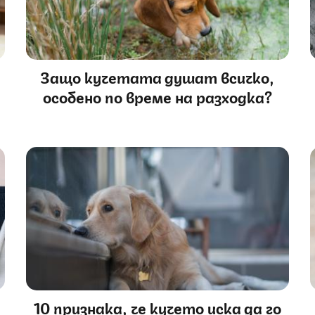
Защо кучетата душат всичко,
особено по време на разходка?
10 признака, че кучето иска да го