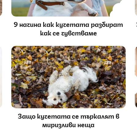
9 начина как кучетата разбират
как се чувстваме
Защо кучетата се търкалят в
миризливи неща