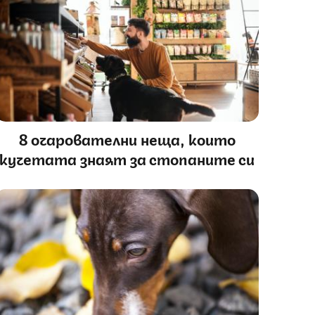
8 очарователни неща, които
кучетата знаят за стопаните си