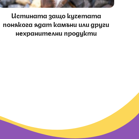
Истината защо кучетата
понякога ядат камъни или други
нехранителни продукти