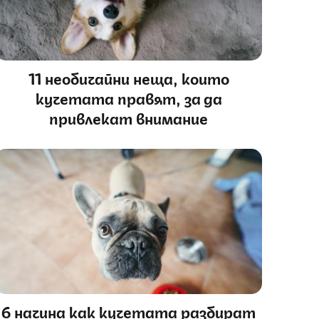
11 необичайни неща, които
кучетата правят, за да
привлекат внимание
6 начина как кучетата разбират