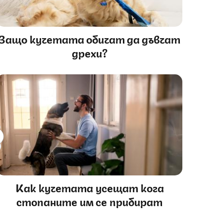
Защо кучетата обичат да дъвчат
дрехи?
Как кучетата усещат кога
стопаните им се прибират