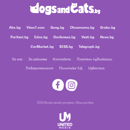
Abv.bg
Vbox7.com
Gong.bg
Ohnamama.bg
Grabo.bg
Pariteni.bg
Edna.bg
Dariknews.bg
Vesti.bg
Nova.bg
CarMarket.bg
BISS.bg
Telegraph.bg
За нас
За реклама
Контакти
Платени публикации
Поверителност
Политика ЛД
Известия
2026 Всички права запазени.
Общи условия