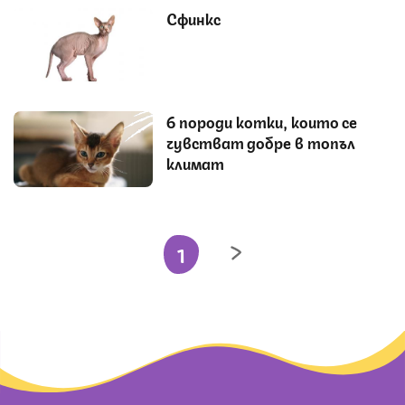
Сфинкс
6 породи котки, които се
чувстват добре в топъл
климат
1