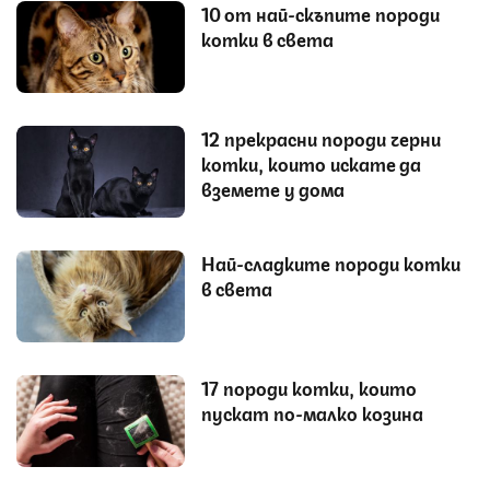
10 от най-скъпите породи
котки в света
12 прекрасни породи черни
котки, които искате да
вземете у дома
Най-сладките породи котки
в света
17 породи котки, които
пускат по-малко козина