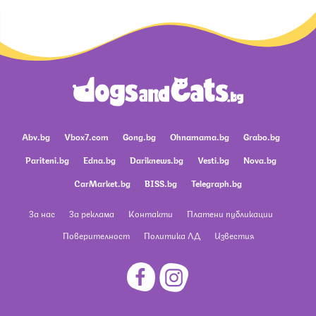
Abv.bg
Vbox7.com
Gong.bg
Ohnamama.bg
Grabo.bg
Pariteni.bg
Edna.bg
Dariknews.bg
Vesti.bg
Nova.bg
CarMarket.bg
BISS.bg
Telegraph.bg
За нас
За реклама
Контакти
Платени публикации
Поверителност
Политика ЛД
Известия