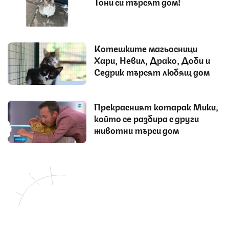
Тони си търсят дом!
Котешките магьосници
Хари, Невил, Драко, Доби и
Седрик търсят любящ дом
Прекрасният котарак Мики,
който се разбира с други
животни търси дом