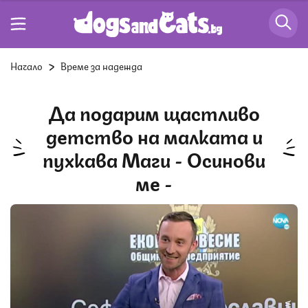
Начало
Време за надежда
Да подарим щастливо
детство на малката и
пухкава Маги - Осинови
ме -