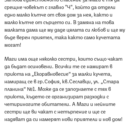
срещне човекът с главно "Ч", който да отдели
едно малко кътче от своя дом за нея, както и
малко кътче от сърцето си. В замяна на това
малката дама ще му даде цялата си любов и ще му
бъде верен приятел, така както само кучетата
могат!
Маги има още няколко сестри, които също чакат
да бъдат осиновени. Всички те се намират в
приюта на „Екоравновесие“ за малки кучета,
намиращ се в гр.София, кв.Сеславци, ул. „Стара
планина“ №1. Може да се запознаете с тях в
приюта, където се организират разходки с
четириногите обитатели. А Маги и нейните
сестри ще ви чакат с нетърпение и ще се
надяват да си намерят нови приятели и нов дом!