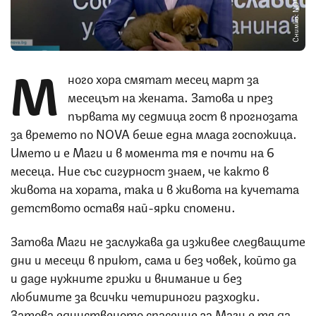
Снимка: NOVA
М
ного хора смятат месец март за
месецът на жената. Затова и през
първата му седмица гост в прогнозата
за времето по NOVA беше една млада госпожица.
Името и е Маги и в момента тя е почти на 6
месеца. Ние със сигурност знаем, че както в
живота на хората, така и в живота на кучетата
детството оставя най-ярки спомени.
Затова Маги не заслужава да изживее следващите
дни и месеци в приют, сама и без човек, който да
и даде нужните грижи и внимание и без
любимите за всички четириноги разходки.
Затова единственото спасение за Маги е тя да