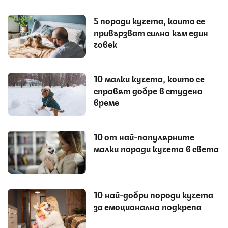
5 породи кучета, които се
привързват силно към един
човек
10 малки кучета, които се
справят добре в студено
време
10 от най-популярните
малки породи кучета в света
10 най-добри породи кучета
за емоционална подкрепа