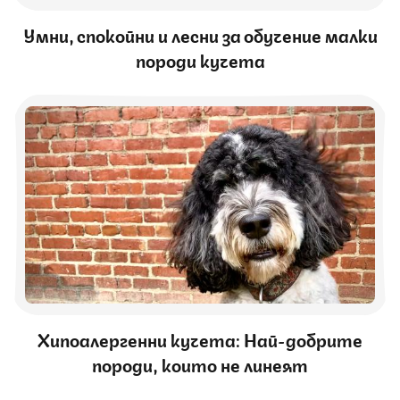
Умни, спокойни и лесни за обучение малки
породи кучета
Хипоалергенни кучета: Най-добрите
породи, които не линеят