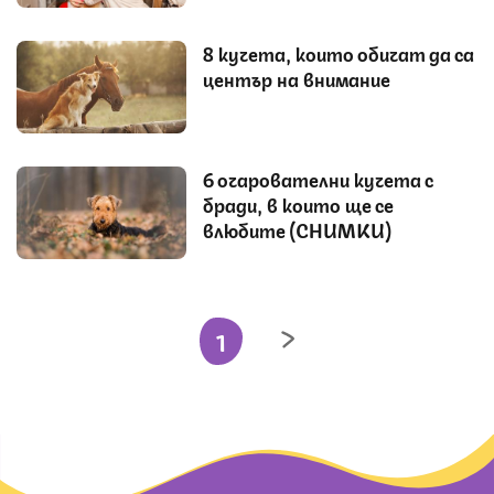
8 кучета, които обичат да са
център на внимание
6 очарователни кучета с
бради, в които ще се
влюбите (СНИМКИ)
1