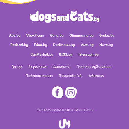
Abv.bg
Vbox7.com
Gong.bg
Ohnamama.bg
Grabo.bg
Pariteni.bg
Edna.bg
Dariknews.bg
Vesti.bg
Nova.bg
CarMarket.bg
BISS.bg
Telegraph.bg
За нас
За реклама
Контакти
Платени публикации
Поверителност
Политика ЛД
Известия
2026 Всички права запазени.
Общи условия