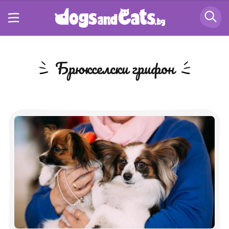
Брюкселски грифон