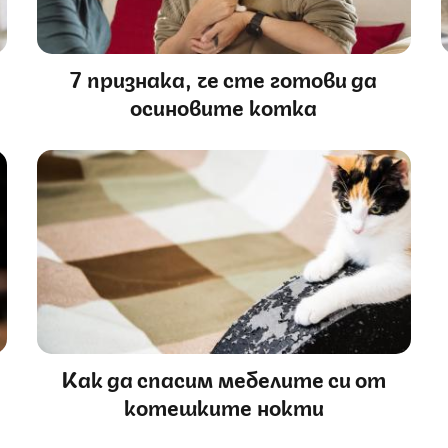
7 признака, че сте готови да
осиновите котка
Как да спасим мебелите си от
котешките нокти