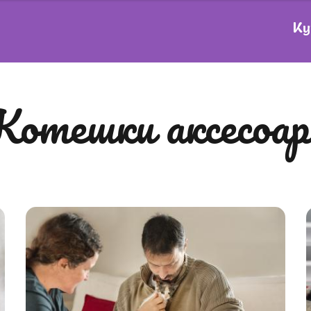
Ку
котешки аксесоа