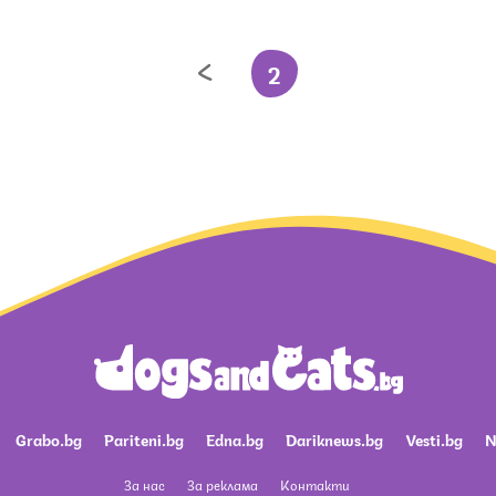
2
Grabo.bg
Pariteni.bg
Edna.bg
Dariknews.bg
Vesti.bg
N
За нас
За реклама
Контакти