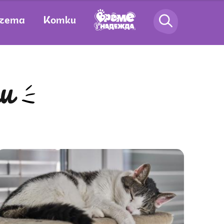
чета
Котки
ри