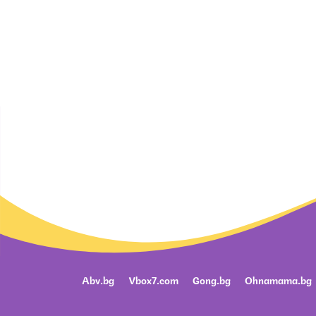
Abv.bg
Vbox7.com
Gong.bg
Ohnamama.bg