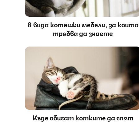
8 вида котешки мебели, за които
трябва да знаете
Къде обичат котките да спят