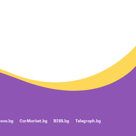
ova.bg
CarMarket.bg
BISS.bg
Telegraph.bg