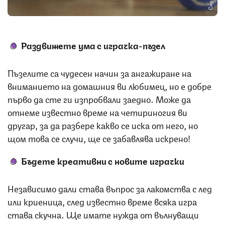
Раздвижете ума с играчка-пъзел
Пъзелите са чудесен начин за ангажиране на
вниманието на домашния ви любимец, но е добре
първо да сте ги изпробвали заедно. Може да
отнеме известно време на четириногия ви
другар, за да разбере какво се иска от него, но
щом това се случи, ще се забавлява искрено!
Бъдете креативни с новите играчки
Независимо дали става въпрос за лакомства с лед
или криеница, след известно време всяка игра
става скучна. Ще имате нужда от вълнуващи