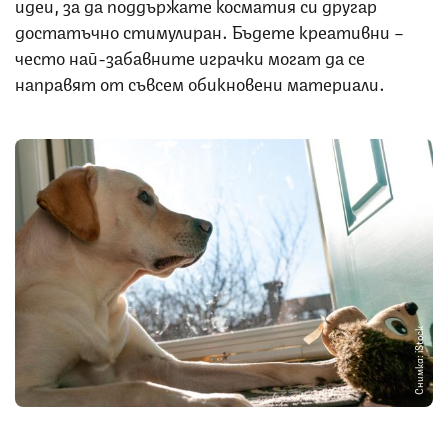
идеи, за да поддържате косматия си другар
достатъчно стимулиран. Бъдете креативни –
често най-забавните играчки могат да се
направят от съвсем обикновени материали.
Снимка: iStock