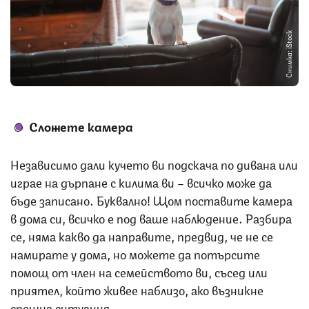
Снимка: iStock
Сложете камера
Независимо дали кучето ви подскача по дивана или
играе на дърпане с килима ви – всичко може да
бъде записано. Буквално! Щом поставите камера
в дома си, всичко е под ваше наблюдение. Разбира
се, няма какво да направите, предвид, че не се
намирате у дома, но можете да потърсите
помощ от член на семейството ви, съсед или
приятел, който живее наблизо, ако възникне
спешна ситуация.