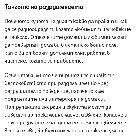
Тангото на разрушението
Повечето кучета не знаят какво да правят и как
да се разнообразят, когато любимият им човек не
е наоколо. Отегчените домашни любимци могат
да превърнат дома ви в истинско бойно поле,
като ви отворят допълнителна работа в
чистене, когато се приберете.
Освен това, много четириноги се справят с
безпокойството при раздяла именно чрез
разрушително поведение, насочено към
предметите или интериора на дома си.
Натрупаната енергия и скуката могат да
доведат до прекомерно лаене, дъвчене, копаене и
други разрушителни дейности. За да избегнете
всичко това, би било полезно да държите ума на