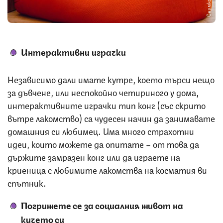
Интерактивни играчки
Независимо дали имате кутре, което търси нещо
за дъвчене, или неспокойно четириного у дома,
интерактивните играчки тип конг (със скрито
вътре лакомство) са чудесен начин да занимавате
домашния си любимец. Има много страхотни
идеи, които можете да опитате – от това да
държите замразен конг или да играете на
криеница с любимите лакомства на косматия ви
спътник.
Погрижете се за социалния живот на
кучето си