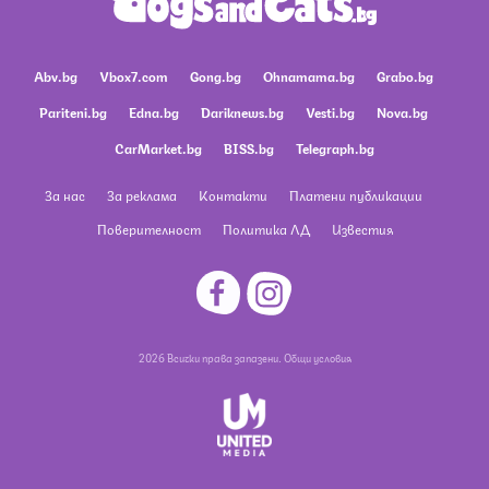
Abv.bg
Vbox7.com
Gong.bg
Ohnamama.bg
Grabo.bg
Pariteni.bg
Edna.bg
Dariknews.bg
Vesti.bg
Nova.bg
CarMarket.bg
BISS.bg
Telegraph.bg
За нас
За реклама
Контакти
Платени публикации
Поверителност
Политика ЛД
Известия
2026 Всички права запазени.
Общи условия