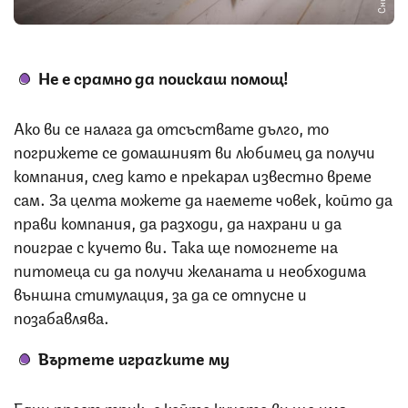
Не е срамно да поискаш помощ!
Ако ви се налага да отсъствате дълго, то
погрижете се домашният ви любимец да получи
компания, след като е прекарал известно време
сам. За целта можете да наемете човек, който да
прави компания, да разходи, да нахрани и да
поиграе с кучето ви. Така ще помогнете на
питомеца си да получи желаната и необходима
външна стимулация, за да се отпусне и
позабавлява.
Въртете играчките му
Един прост трик, с който кучето ви ще има