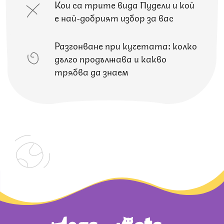
Кои са трите вида Пудели и кой
е най-добрият избор за вас
Разгонване при кучетата: колко
дълго продължава и какво
трябва да знаем