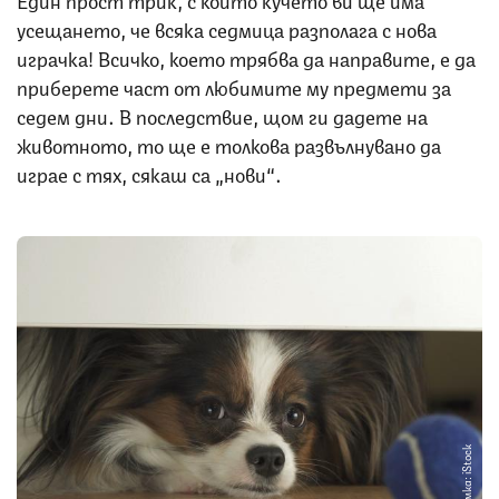
усещането, че всяка седмица разполага с нова
играчка! Всичко, което трябва да направите, е да
приберете част от любимите му предмети за
седем дни. В последствие, щом ги дадете на
животното, то ще е толкова развълнувано да
играе с тях, сякаш са „нови“.
Снимка: iStock