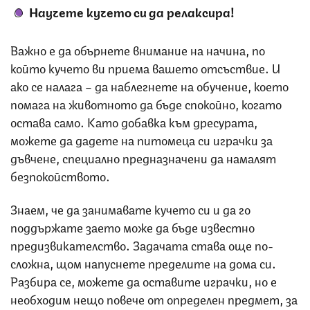
Научете кучето си да релаксира!
Важно е да обърнете внимание на начина, по
който кучето ви приема вашето отсъствие. И
ако се налага – да наблегнете на обучение, което
помага на животното да бъде спокойно, когато
остава само. Като добавка към дресурата,
можете да дадете на питомеца си играчки за
дъвчене, специално предназначени да намалят
безпокойството.
Знаем, че да занимавате кучето си и да го
поддържате заето може да бъде известно
предизвикателство. Задачата става още по-
сложна, щом напуснете пределите на дома си.
Разбира се, можете да оставите играчки, но е
необходим нещо повече от определен предмет, за