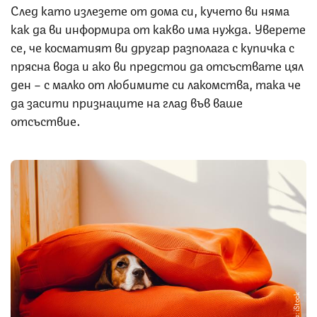
След като излезете от дома си, кучето ви няма
как да ви информира от какво има нужда. Уверете
се, че косматият ви другар разполага с купичка с
прясна вода и ако ви предстои да отсъствате цял
ден – с малко от любимите си лакомства, така че
да засити признаците на глад във ваше
отсъствие.
Снимка: iStock