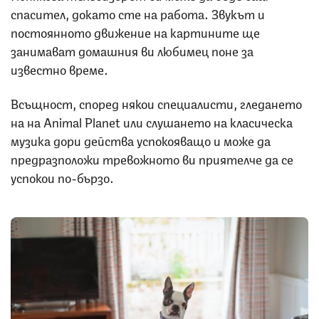
спасител, докато сте на работа. Звукът и
постоянното движение на картините ще
занимават домашния ви любимец поне за
известно време.
Всъщност, според някои специалисти, гледането
на на Animal Planet или слушането на класическа
музика дори действа успокояващо и може да
предразположи тревожното ви приятелче да се
успокои по-бързо.