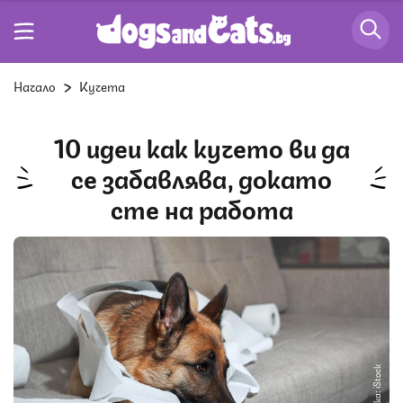
Начало
Кучета
10 идеи как кучето ви да
се забавлява, докато
сте на работа
Снимка: iStock