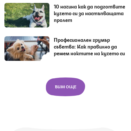
10 начина как да подготвите
кучето си за настъпващата
пролет
Професионален грумър
съветва: Как правилно да
режем ноктите на кучето си
ВИЖ ОЩЕ