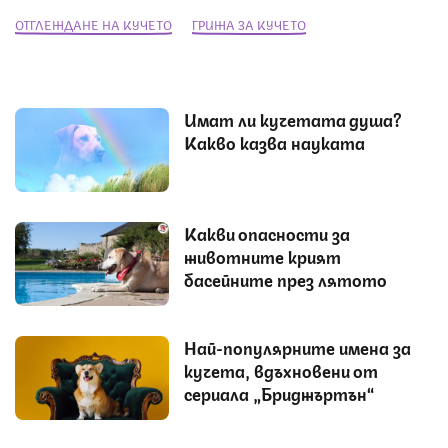
ОТГЛЕЖДАНЕ НА КУЧЕТО
ГРИЖА ЗА КУЧЕТО
Имат ли кучетата душа?
Какво казва науката
Какви опасности за
животните крият
басейните през лятото
Най-популярните имена за
кучета, вдъхновени от
сериала „Бриджъртън“