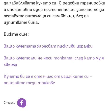
да забавлявате кучето си. С редовни тренировки
и иновативни идеи постепенно ще започнете да
оставяте питомеца си сам вкъщи, без да
изпитвате вина.
Вижте още:
Защо кучетата харесват пискливи играчки
Защо кучето ми не носи топката, след като му я
хвърля
Кучето ви се е отегчило от играчките си –
опитайте тези трикове
Сподели