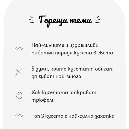
Горещи теми
Най-силните и издръжливи
работни породи кучета в света
5 думи, които кучетата обичат
да чуват най-много
Как кучетата откриват
трюфели
Топ 3 кучета с най-силна захапка