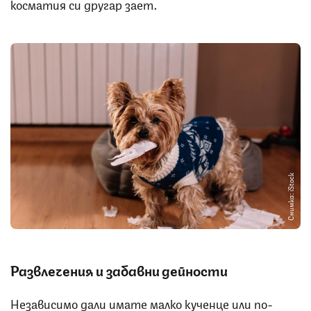
косматия си другар зает.
Снимка: iStock
Развлечения и забавни дейности
Независимо дали имате малко кученце или по-