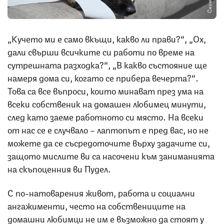
„Кучето ми е само вкъщи, какво ли прави?“, „Ох,
дали свърши всичките си работи по време на
сутрешната разходка?“, „В какво състояние ще
намеря дома си, когато се прибера вечерта?“.
Това са все въпроси, които минават през ума на
всеки собственик на домашен любимец минути,
след като заеме работното си място. На всеки
от нас се е случвало – лаптопът е пред вас, но не
можете да се съсредоточите върху задачите си,
защото мислите ви са насочени към заниманията
на скъпоценния ви Пудел…
С по-натоварения живот, работа и социални
ангажименти, често на собствениците на
домашни любимци не им е възможно да стоят у