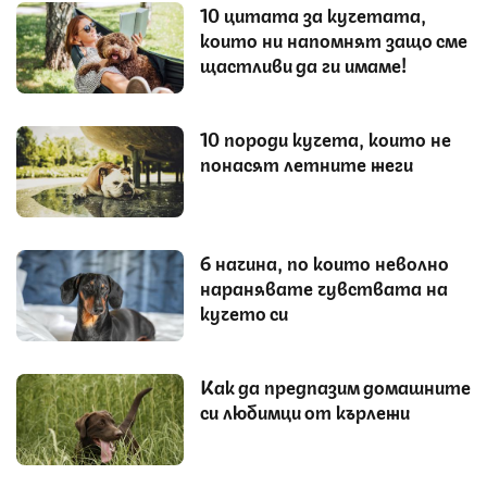
10 цитата за кучетата,
които ни напомнят защо сме
щастливи да ги имаме!
10 породи кучета, които не
понасят летните жеги
6 начина, по които неволно
наранявате чувствата на
кучето си
Как да предпазим домашните
си любимци от кърлежи