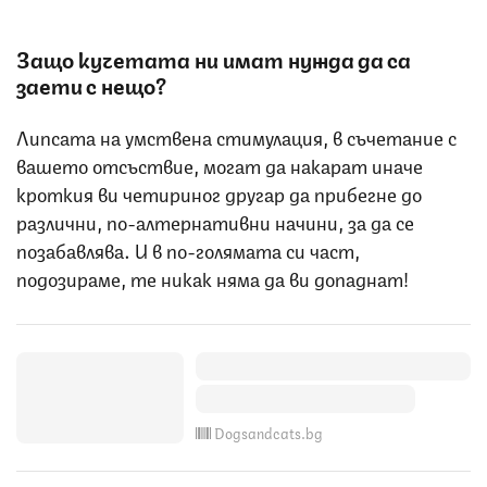
Защо кучетата ни имат нужда да са
заети с нещо?
Липсата на умствена стимулация, в съчетание с
вашето отсъствие, могат да накарат иначе
кроткия ви четириног другар да прибегне до
различни, по-алтернативни начини, за да се
позабавлява. И в по-голямата си част,
подозираме, те никак няма да ви допаднат!
Dogsandcats.bg