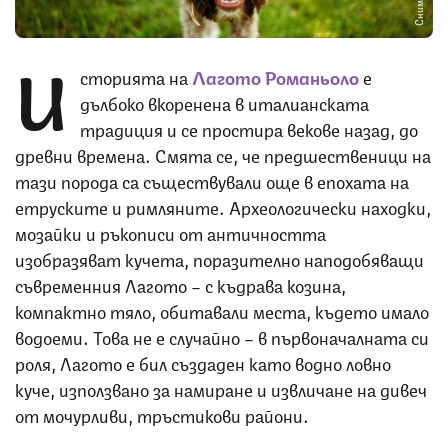
И
сторията на
Лагото Романьоло
е
дълбоко вкоренена в италианската
традиция и се простира векове назад, до
древни времена. Смята се, че предшественици на
тази порода са съществували още в епохата на
етруските и римляните. Археологически находки,
мозайки и ръкописи от античността
изобразяват кучета, поразително наподобяващи
съвременния Лагото – с къдрава козина,
компактно тяло, обитавали места, където имало
водоеми. Това не е случайно – в първоначалната си
роля, Лагото е бил създаден като водно ловно
куче, използвано за намиране и извличане на дивеч
от мочурливи, тръстикови райони.