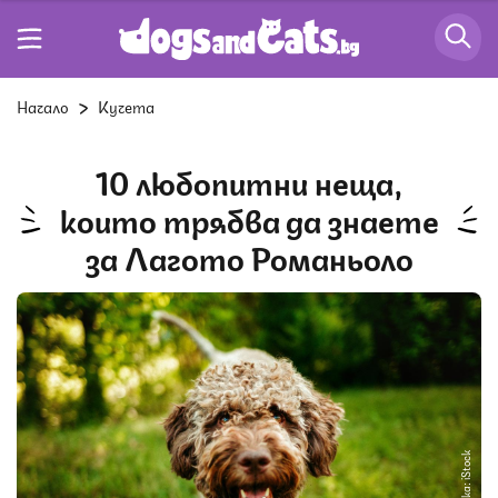
Начало
Кучета
10 любопитни неща,
които трябва да знаете
за Лагото Романьоло
Снимка: iStock