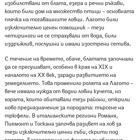
изобилствали от блата, езера и речни ръкави,
които били дом на множество птици – основната
плячка на тогавашните ловци. Лагото били
изключително ценен помощник – тези
четириноги не се страхували от вода, били
издръжлив, послушни и имали изострени сетива.
С течение на времето, обаче, блатата започнали
да се пресушават, особено в края на XIX и
началото на XX век, заради развитието на
земеделието. Това променило ролята на Лагото –
вече нямало нужда от водни ловни кучета, но
хората, които обитавали тези райони, открили
ново предназначение за породата: търсене на
трюфели. В италианските региони Романя,
Пиемонт и Тоскана започва разцвет на лов за
тези изключително ценни гъби, скрити под
земята. Благодарение на финото си обоняние,