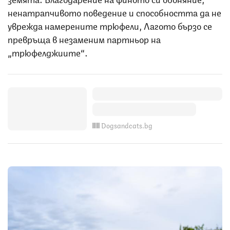
ненатрапчивото поведение и способността да не
уврежда намерените трюфели, Лагото бързо се
превръща в незаменим партньор на
„трюфелджиите“.
Dogsandcats.bg