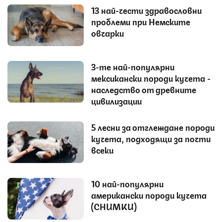
13 най-чести здравословни
проблеми при Немските
овчарки
3-те най-популярни
мексикански породи кучета -
наследство от древните
цивилизации
5 лесни за отглеждане породи
кучета, подходящи за почти
всеки
10 най-популярни
американски породи кучета
(СНИМКИ)