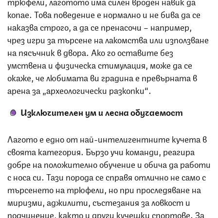
трюфели, лаготото има силен вроден навик да
копае. Това поведение е нормално и не бива да се
наказва строго, а да се пренасочи – например,
чрез игри за търсене на лакомства или използване
на пясъчник в двора. Ако го оставите без
умствена и физическа стимулация, може да се
окаже, че любимата ви градина е превърната в
арена за „археологически разкопки“.
Изключителен ум и лесна обучаемост
Лагото е едно от най-интелигентните кучета в
своята категория. Бързо учи команди, реагира
добре на положително обучение и обича да работи
с носа си. Тази порода се справя отлично не само с
търсенето на трюфели, но при проследяване на
миризми, аджилити, състезания за ловкост и
подчинение, както и други кучешки спортове. За