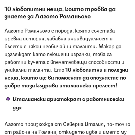
10 любопитни неща, които трябва да
знаете за Лагото Романьоло
Лагото Романьоло е порода, която съчетава
древна история, забавна индивидуалност и
блести с някои необичайни таланти. Макар да
изглеждат като плюшени играчки, това са
работни кучета с впечатляващи способности и
уникални таланти. Ето
10 любопитни и полезни
неща, които ще ви помогнат да опознаете по-
добре тази къдрава италианска прелест!
Италиански аристократ с работнически
дух
Лагото произхожда от Северна Италия, по-точно
от района на Романя, откъдето идва и името му