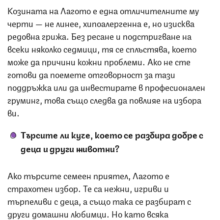
Козината на Лагото е една отличителните му
черти — не линее, хипоалергенна е, но изисква
редовна грижа. Без ресане и подстригване на
всеки няколко седмици, тя се сплъстява, което
може да причини кожни проблеми. Ако не сте
готови да поемете отговорност за тази
поддръжка или да инвестирате в професионален
груминг, това също следва да повлияе на избора
ви.
Търсите ли куче, което се разбира добре с
деца и други животни?
Ако търсите семеен приятел, Лагото е
страхотен избор. Те са нежни, игриви и
търпеливи с деца, а също така се разбират с
други домашни любимци. Но като всяка