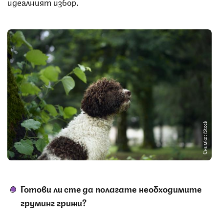
идеалният избор.
Снимка: iStock
Готови ли сте да полагате необходимите
груминг грижи?