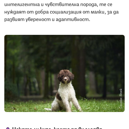
интелигентна и чувствителна порода, те се
нуждаят от добра социализация от малки, за да
развият увереност и адаптивност.
Снимка: iStock
Искате ли куче, което да ви следва