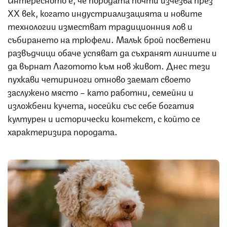
XX век, когато индустриализацията и новите
технологии изместват традиционния лов и
събирането на трюфели. Малък брой посветени
развъдчици обаче успяват да съхранят линиите и
да върнат Лаготото към нов живот. Днес тези
пухкави четириноги отново заемат своето
заслужено място – като работни, семейни и
изложбени кучета, носейки със себе богатия
културен и исторически контекст, с който се
характеризира породата.