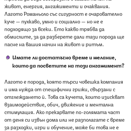
живот, енергия, ангажименти и очаквания.
Лагото Романьоло със сигурност е очарователно
куче — пухкаво, умно и социално — но не е
подходящо за всеки. Ето какво трябва да
обмислите, за да разберете дали тази порода ще
пасне на вашия начин на живот и ритъм.
Имате ли достатъчно време и желание,
които да посветите на този ангажимент?
Лагото е порода, която търси човешка компания
и има нужда от специфични грижи, свързани с
отглеждането й. Това са кучета, които изискват
взаимодействие, обич, движение и ментална
стимулация. Ако прекарвате по-голямата част
от деня си извън дома или не разполагате с време
за разходки, игри и обучение, може би това не е