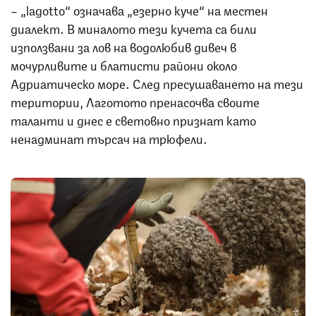
– „lagotto“ означава „езерно куче“ на местен
диалект. В миналото тези кучета са били
използвани за лов на водолюбив дивеч в
мочурливите и блатисти райони около
Адриатическо море. След пресушаването на тези
територии, Лаготото пренасочва своите
таланти и днес е световно признат като
ненадминат търсач на трюфели.