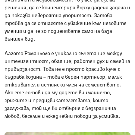
решения, да се концентрира върху дадена задача и
да показва невероятна упоритост. Затова
трябва да се отнасяте с уважение към неговите
умения и да не го подценявате само на база
външен вид.
Лагото Романьоло е уникално съчетание между
интелигентност, обаяние, работен дух и семейна
привързаност. Това не е просто красиво куче с
къдрава козина – това е верен партньор, малък
откривател и истински член на семейството.
Ако сте готови да му дадете вниманието,
грижите и предизвикателствата, които
заслужава, той ще ви отвърне с безгранична
любов, веселие и ежедневни поводи за усмивка.