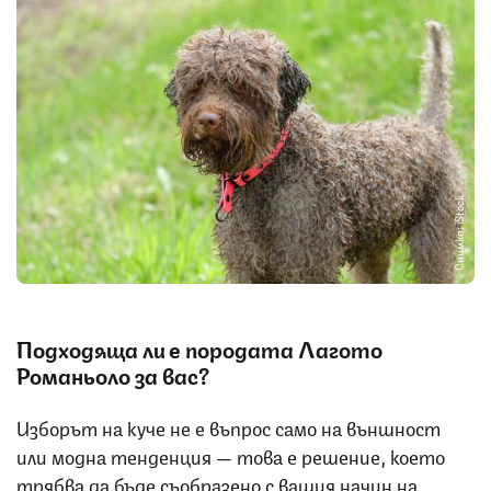
Снимка: iStock
Подходяща ли е породата Лагото
Романьоло за вас?
Изборът на куче не е въпрос само на външност
или модна тенденция — това е решение, което
трябва да бъде съобразено с вашия начин на