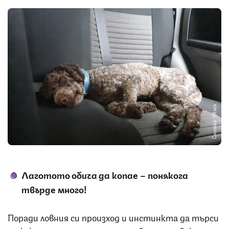
Снимка: iStock
Лаготото обича да копае – понякога
твърде много!
Поради ловния си произход и инстинкта да търси