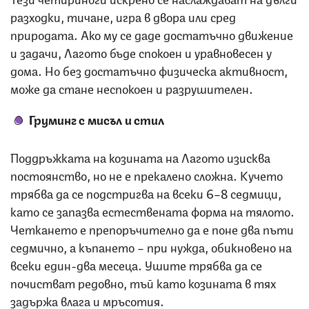
разходки, тичане, игра в двора или сред
природата. Ако му се даде достатъчно движение
и задачи, Лагото бъде спокоен и уравновесен у
дома. Но без достатъчно физическа активност,
може да стане неспокоен и разрушителен.
Груминг с мисъл и стил
Поддръжката на козината на Лагото изисква
постоянство, но не е прекалено сложна. Кучето
трябва да се подстригва на всеки 6–8 седмици,
като се запазва естествената форма на тялото.
Четкането е препоръчително да е поне два пъти
седмично, а къпането – при нужда, обикновено на
всеки един-два месеца. Ушите трябва да се
почистват редовно, тъй като козината в тях
задържа влага и мръсотия.