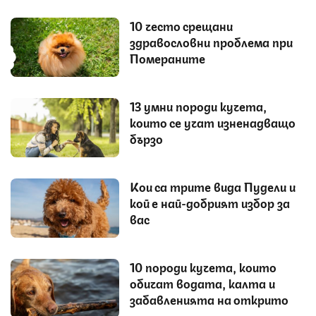
10 често срещани
здравословни проблема при
Помераните
13 умни породи кучета,
които се учат изненадващо
бързо
Кои са трите вида Пудели и
кой е най-добрият избор за
вас
10 породи кучета, които
обичат водата, калта и
забавленията на открито