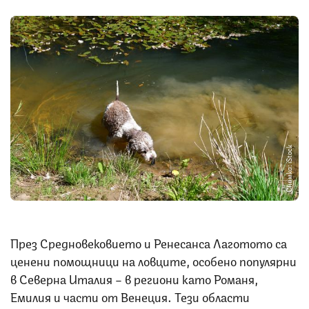
Снимка: iStock
През Средновековието и Ренесанса Лаготото са
ценени помощници на ловците, особено популярни
в Северна Италия – в региони като Романя,
Емилия и части от Венеция. Тези области