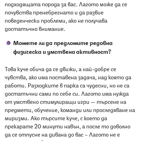
подходящата порода за вас. Лагото може да се
почувства пренебрегнато и да развие
поведенчески проблеми, ако не получава
достатъчно внимание.
Можете ли да предложите редовна
физическа и умствена активност?
Това куче обича да се движи, а най-добре се
чувства, ако има поставена задача, над която да
работи. Разходките в парка са чудесни, но не са
достатъчни сами по себе си. Лагото има нужда
от умствено стимулиращи игри — търсене на
предмети, обучение, команди или проследяване на
миризми. Ако търсите куче, с което да
прекарате 20 минути навън, а после то доволно
да се отпусне на дивана до вас – Лагото не е