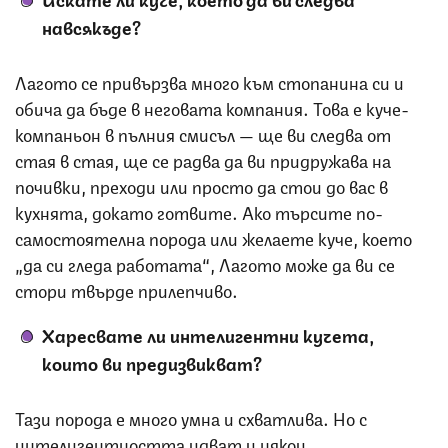
навсякъде?
Лагото се привързва много към стопанина си и
обича да бъде в неговата компания. Това е куче-
компаньон в пълния смисъл — ще ви следва от
стая в стая, ще се радва да ви придружава на
почивки, преходи или просто да стои до вас в
кухнята, докато готвите. Ако търсите по-
самостоятелна порода или желаете куче, което
„да си гледа работата“, Лагото може да ви се
стори твърде прилепчиво.
Харесвате ли интелигентни кучета,
които ви предизвикват?
Тази порода е много умна и схватлива. Но с
интелигентността идват и някои