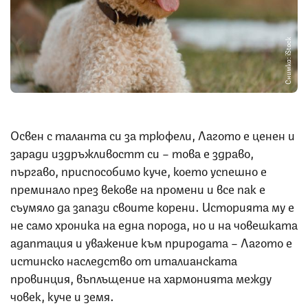
Снимка: iStock
Освен с таланта си за трюфели, Лагото е ценен и
заради издръжливостт си – това е здраво,
пъргаво, приспособимо куче, което успешно е
преминало през векове на промени и все пак е
съумяло да запази своите корени. Историята му е
не само хроника на една порода, но и на човешката
адаптация и уважение към природата – Лагото е
истинско наследство от италианската
провинция, въплъщение на хармонията между
човек, куче и земя.