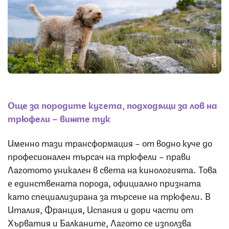
Снимка: iStock
Още за породите кучета, подходящи за лов на
трюфели – вижте тук
Именно тази трансформация – от водно куче до
професионален търсач на трюфели – прави
Лаготото уникален в света на кинологията. Това
е единствената порода, официално призната
като специализирана за търсене на трюфели. В
Италия, Франция, Испания и дори части от
Хърватия и Балканите, Лагото се използва