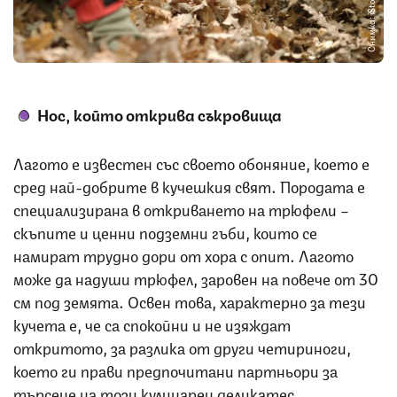
Снимка: iStock
Нос, който открива съкровища
Лагото е известен със своето обоняние, което е
сред най-добрите в кучешкия свят. Породата е
специализирана в откриването на трюфели –
скъпите и ценни подземни гъби, които се
намират трудно дори от хора с опит. Лагото
може да надуши трюфел, заровен на повече от 30
см под земята. Освен това, характерно за тези
кучета е, че са спокойни и не изяждат
откритото, за разлика от други четириноги,
което ги прави предпочитани партньори за
търсене на този кулинарен деликатес.