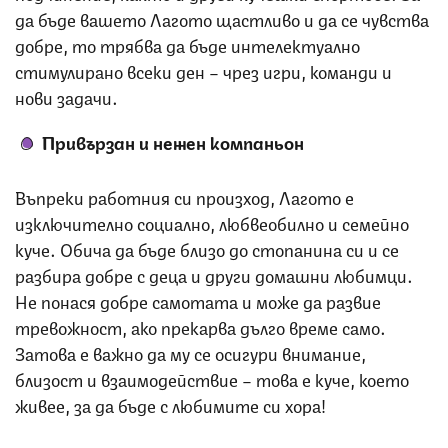
да бъде вашето Лагото щастливо и да се чувства
добре, то трябва да бъде интелектуално
стимулирано всеки ден – чрез игри, команди и
нови задачи.
Привързан и нежен компаньон
Въпреки работния си произход, Лагото е
изключително социално, любвеобилно и семейно
куче. Обича да бъде близо до стопанина си и се
разбира добре с деца и други домашни любимци.
Не понася добре самотата и може да развие
тревожност, ако прекарва дълго време само.
Затова е важно да му се осигури внимание,
близост и взаимодействие – това е куче, което
живее, за да бъде с любимите си хора!