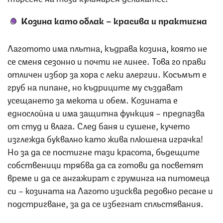
Козина като облак – красива и практична
Лаготото има плътна, къдрава козина, която не
се сменя сезонно и почти не линее. Това го прави
отличен избор за хора с леки алергии. Косъмът е
груб на пипане, но къдриците му създават
усещането за мекота и обем. Козината е
еднослойна и има защитна функция – предпазва
от студ и влага. След баня и сушене, кучето
изглежда буквално като жива плюшена играчка!
Но за да се постигне тази красота, бъдещите
собственици трябва да са готови да посветят
време и да се ангажират с груминга на питомеца
си – козината на Лагото изисква редовно ресане и
подстригване, за да се избегнат сплъстявания.