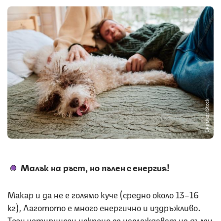
Снимка: iStock
Малък на ръст, но пълен с енергия!
Макар и да не е голямо куче (средно около 13–16
кг), Лаготото е много енергично и издръжливо.
Тези четириноги искрено се наслаждават на дълги