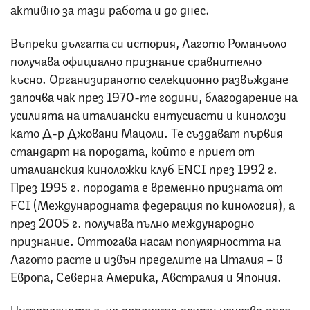
активно за тази работа и до днес.
Въпреки дългата си история, Лагото Романьоло
получава официално признание сравнително
късно. Организираното селекционно развъждане
започва чак през 1970-те години, благодарение на
усилията на италиански ентусиасти и кинолози
като Д-р Джовани Мацоли. Те създават първия
стандарт на породата, който е приет от
италианския киноложки клуб ENCI през 1992 г.
През 1995 г. породата е временно призната от
FCI (Международната федерация по кинология), а
през 2005 г. получава пълно международно
признание. Оттогава насам популярността на
Лагото расте и извън пределите на Италия – в
Европа, Северна Америка, Австралия и Япония.
Интересното е, че породата почти изчезва през