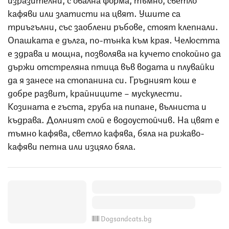
кафяви или златисти на цвят. Ушите са
триъгълни, със заоблени ръбове, стоят клепнали.
Опашката е дълга, по-тънка към края. Челюстта
е здрава и мощна, позволява на кучето спокойно да
държи отстреляна птица във водата и плувайки
да я занесе на стопанина си. Гръдният кош е
добре развит, крайниците – мускулести.
Козината е гъста, груба на пипане, вълниста и
къдрава. Долният слой е водоустойчив. На цвят е
тъмно кафява, светло кафява, бяла на рижаво-
кафяви петна или изцяло бяла.
Dogsandcats.bg