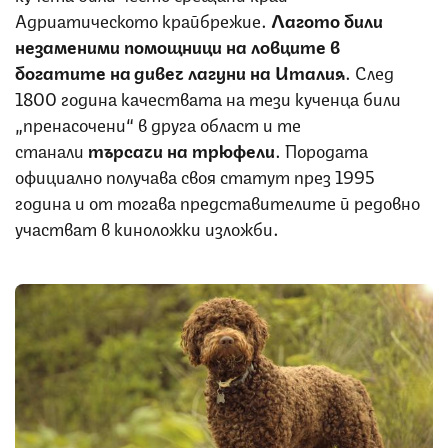
Адриатическото крайбрежие.
Лагото били
незаменими помощници на ловците в
богатите на дивеч лагуни на Италия
. След
1800 година качествата на тези кученца били
„пренасочени“ в друга област и те
станали
търсачи на трюфели
. Породата
официално получава своя статут през 1995
година и от тогава представителите й редовно
участват в киноложки изложби.