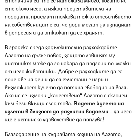
сте около него, а някои представители на
породата приемат толкова тежко отсъствието
на собствениците си, че дори могат да изпаднат
в депресия и да откажат да се хранят.
В градска среда задължително разхождайте
Лагото на дълъг повод
,
защото ловният му
инстинкт може да го накара да подгони по-малки
от него животинки. Добре е разходките да са
поне две на ден и да са съчетани с игри и
възможност кучето да потича свободно на воля.
Ако не се измори „качествено“ Лагото е склонен
към бели вкъщи след това.
Водете кучето на
излети в близост до различни водоеми
– за него
ще е истинско удоволствие да поплува!
Благодарение на къдравата козина на Лагото,