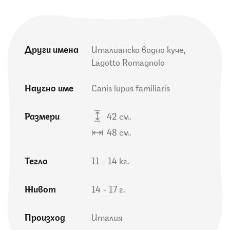
Други имена
Италианско водно куче,
Lagotto Romagnolo
Научно име
Canis lupus familiaris
Размери
42 см.
48 см.
Тегло
11 - 14 кг.
Живот
14 - 17 г.
Произход
Италия