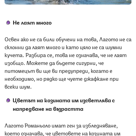
Не лаят много
Освен ако не са били обучени на това, Лагото не са
склонни да лаят много и като цяло не са шумни
кучета. Разбира се, това не означава, че не лаят
изобщо. Можете да бъдете сигурни, че
питомецът ви ще ви предупреди, когато е
необходимо, но рядко ще чуете джафкане при
всеки шум.
Цветът на козината им изсветлява с
напредване на възрастта
Лагото Романьоло имат ген за избледняване,
което означава, че цветовете на козината им