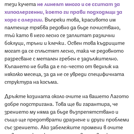
тези кучета
не линеят много и се считат за
хипоалергенни, което ги прави подходящи за
хора с алергии.
Въпреки това, красивото им
палтенце трябва редовно да бъде почиствано,
тъй като в него лесно се заплитат различни
боклуци, тръни и клечки. Освен това къдриците
могат да се сплъстят лесно, така че редовното
разресване с метален гребен е задължително.
Къпането не бива да е по-често от веднъж на
няколко месеца, за да не се увреди специфичната
структура на косъма.
Дръжте козината около очите на вашето Лагото
добре подстригана. Това ще ви гарантира, че
зрението му няма да бъде възпрепятствано и
също ще предотврати дразнене и други проблеми
със зрението. Ако забележите промени в очите