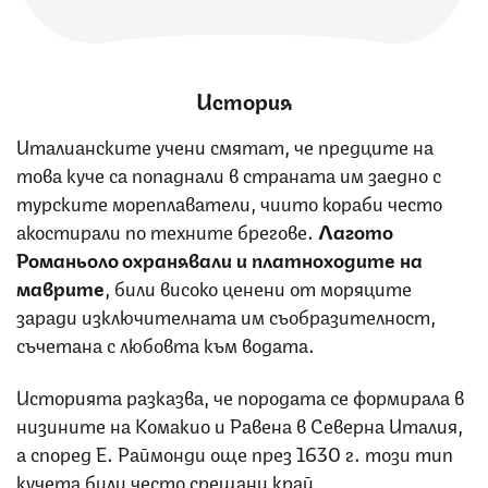
История
Италианските учени смятат, че предците на
това куче са попаднали в страната им заедно с
турските мореплаватели, чиито кораби често
акостирали по техните брегове.
Лагото
Романьоло охранявали и платноходите на
маврите
, били високо ценени от моряците
заради изключителната им съобразителност,
съчетана с любовта към водата.
Историята разказва, че породата се формирала в
низините на Комакио и Равена в Северна Италия,
а според Е. Раймонди още през 1630 г. този тип
кучета били често срещани край