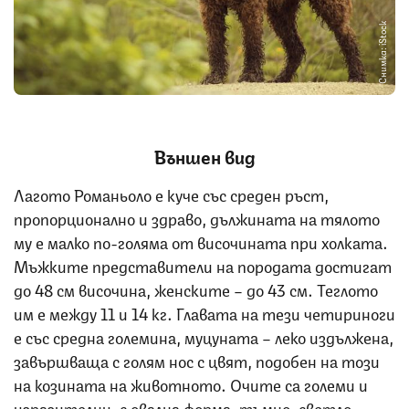
Снимка: iStock
Външен вид
Лагото Романьоло е куче със среден ръст,
пропорционално и здраво, дължината на тялото
му е малко по-голяма от височината при холката.
Мъжките представители на породата достигат
до 48 см височина, женските – до 43 см. Теглото
им е между 11 и 14 кг. Главата на тези четириноги
е със средна големина, муцуната – леко издължена,
завършваща с голям нос с цвят, подобен на този
на козината на животното. Очите са големи и
изразителни, с овална форма, тъмно, светло