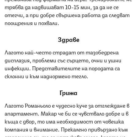
трябва да надвишават 10-15 мин, за да не се
отегчи, а при добре свършена работа да следват
поощрения и похвали.
Здраве
Лагото най-често страдат от тазобедрена
дисплазия, проблеми със сърцето, очни и ушни
инфекции. Представителите на породата са
склонни и към наднормено тегло.
Грижа
Лагото Романьоло е чудесно куче за отглеждане в
апартамент. Макар че би се чувствало добре и в
къща с двор, то има необходимост от човешка
компания и внимание. Прекалено привързано към
стопанина си, то се натъжава много, когато не