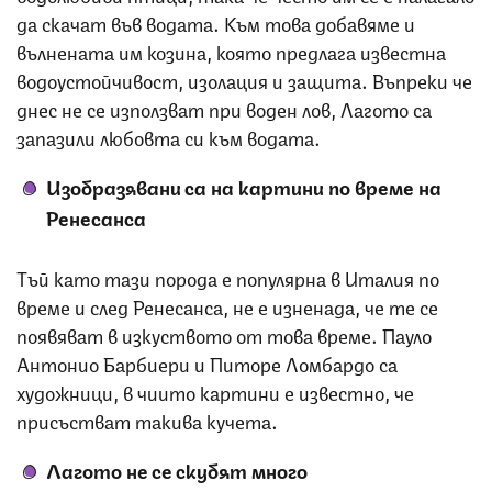
да скачат във водата. Към това добавяме и
вълнената им козина, която предлага известна
водоустойчивост, изолация и защита. Въпреки че
днес не се използват при воден лов, Лагото са
запазили любовта си към водата.
Изобразявани са на картини по време на
Ренесанса
Тъй като тази порода е популярна в Италия по
време и след Ренесанса, не е изненада, че те се
появяват в изкуството от това време. Пауло
Антонио Барбиери и Питоре Ломбардо са
художници, в чиито картини е известно, че
присъстват такива кучета.
Лагото не се скубят много