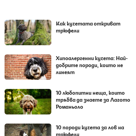
Как кучетата откриват
трюфели
Хипоалергенни кучета: Най-
добрите породи, които не
линеят
10 любопитни неща, които
трябва да знаете за Лагото
Романьоло
10 породи кучета за лов на
трюфели