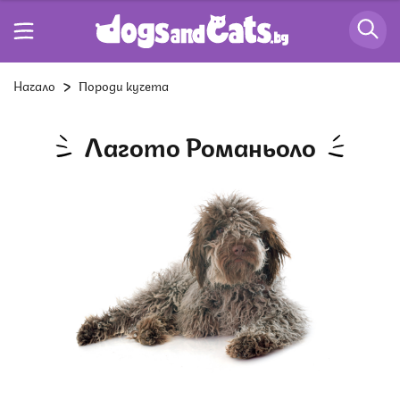
Начало
Породи кучета
Лагото Романьоло
Снимка: Istock