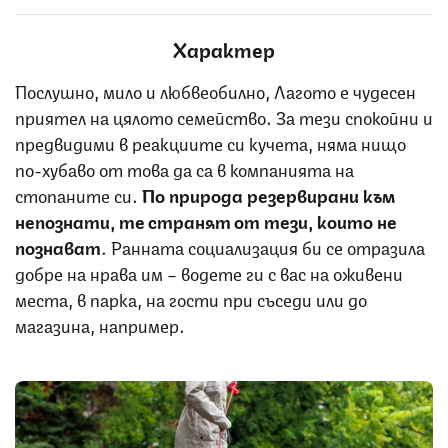
Характер
Послушно, мило и любвеобилно, Лагото е чудесен
приятел на цялото семейство. За тези спокойни и
предвидими в реакциите си кучета, няма нищо
по-хубаво от това да са в компанията на
стопаните си.
По природа резервирани към
непознати, те странят от тези, които не
познават
. Ранната социализация би се отразила
добре на нрава им – водете ги с вас на оживени
места, в парка, на гости при съседи или до
магазина, например.