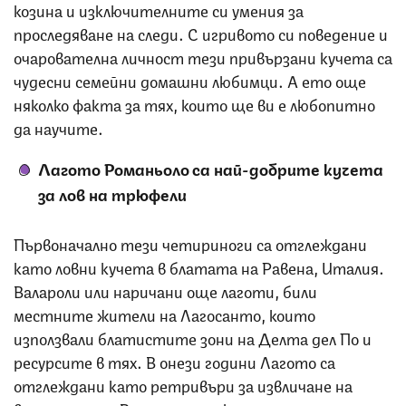
козина и изключителните си умения за
проследяване на следи. С игривото си поведение и
очарователна личност тези привързани кучета са
чудесни семейни домашни любимци. А ето още
няколко факта за тях, които ще ви е любопитно
да научите.
Лагото Романьоло са най-добрите кучета
за лов на трюфели
Първоначално тези четириноги са отглеждани
като ловни кучета в блатата на Равена, Италия.
Валароли или наричани още лаготи, били
местните жители на Лагосанто, които
използвали блатистите зони на Делта дел По и
ресурсите в тях. В онези години Лагото са
отглеждани като ретривъри за извличане на