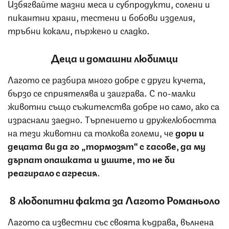
Избягвайте мазни меса и субпродукти, солени и
пикантни храни, тестени и бобови изделия,
тръбни кокали, пържено и сладко.
Деца и домашни любимци
Лагото се разбира много добре с други кучета,
бързо се сприятелява и заиграва. С по-малки
животни също съжителства добре но само, ако са
израснали заедно. Търпението и дружелюбостта
на тези животни са толкова големи, че
дори и
децата ви да го „тормозят“ с часове, да му
дърпат опашката и ушите, то не би
реагирало с агресия
.
8 любопитни факта за Лагото Романьоло
Лагото са известни със своята къдрава, вълнена