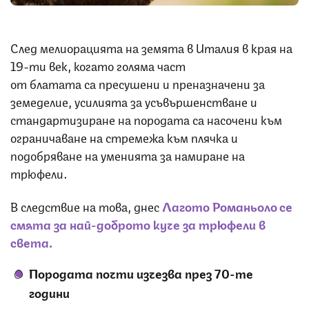
След мелиорацията на земята в Италия в края на
19-ти век, когато голяма част
от блатата са пресушени и преназначени за
земеделие, усилията за усъвършенстване и
стандартизиране на породата са насочени към
ограничаване на стремежа към плячка и
подобряване на уменията за намиране на
трюфели.
В следствие на това, днес
Лагото Романьоло се
смята за най-доброто куче за трюфели в
света.
Породата почти изчезва през 70-те
години