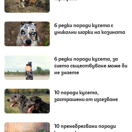
6 редки породи кучета с
уникални шарки на козината
6 редки породи кучета, за
чието съществуване може би
не знаете
10 породи кучета,
застрашени от изчезване
10 пренебрегвани породи