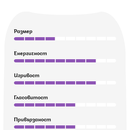
Размер
Енергичност
Игривост
Гласовитост
Привързаност