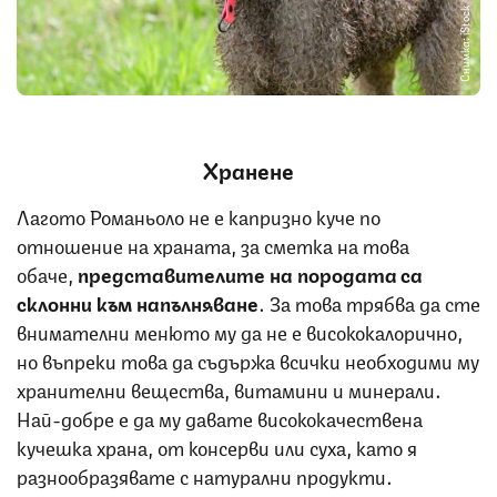
Снимка: iStock
Хранене
Лагото Романьоло не е капризно куче по
отношение на храната, за сметка на това
обаче,
представителите на породата са
склонни към напълняване
. За това трябва да сте
внимателни менюто му да не е висококалорично,
но въпреки това да съдържа всички необходими му
хранителни вещества, витамини и минерали.
Най-добре е да му давате висококачествена
кучешка храна, от консерви или суха, като я
разнообразявате с натурални продукти.