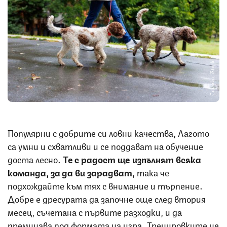
Снимка: iStock
Популярни с добрите си ловни качества, Лагото
са умни и схватливи и се поддават на обучение
доста лесно.
Те с радост ще изпълнят всяка
команда, за да ви зарадват
, така че
подхождайте към тях с внимание и търпение.
Добре е дресурата да започне още след втория
месец, съчетана с първите разходки, и да
преминава под формата на игра. Тренировките не