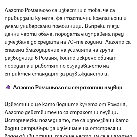
Лагото Романьоло са известни с това, че са
привързани кучета, фантастични компаньони и
умели универсални помощници. Въпреки тези
ценни черти обаче, породата е изправена пред
изчезване до средата на 70-те години. Лагото са
спасени благодарение на усилията на група
развъдчици в Романя, които искрено обичат
породата и работят по съзадаването на
стриктен стандарт за развъждането й.
Лагото Романьоло са страхотни плувци
Известни още като водните кучета от Романя,
Лагото действително са страхотни плувци.
Исторически погледнато, те са използвани като
водни ретривъри за извличане на отстреляни
водолюбиви птици, така че често им се е налагало