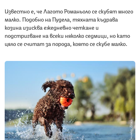
Известно е, че Лагото Романьоло се скубят много
малко. Подобно на Пудела, тяхната къдрава
козина изисква ежедневно четкане и
подстригване на всеки няколко седмици, но като
цяло се считат за порода, която се скубе малко.
Снимка: iStock