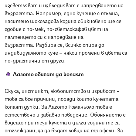
изсветляват и избледняват с напредването на
възрастта. Например, едно кученце с тъмна,
наситено шоколадова козина обикновено ще се
сдобие с по-мек, по-светлокафяв цвят на
палтенцето си с напредване на
възрастта. Разбира се, всичко опира до
индивидуалното куче – някои промени в цвета са
по-драстични от други.
Лагото обичат да копаят
Скука, инстинкт, любопитство и игривост –
това са все причини, поради които кучетата
копаят дупки. За Лагото Романьоло това е
естествено и забавно поведение. Обонянието е
водещо при тези кучета и дълги години те са
отглеждани, за да бъдат ловци на трюфели. За