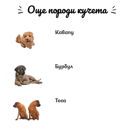
Още породи кучета
Кавапу
Бурбул
Тоса