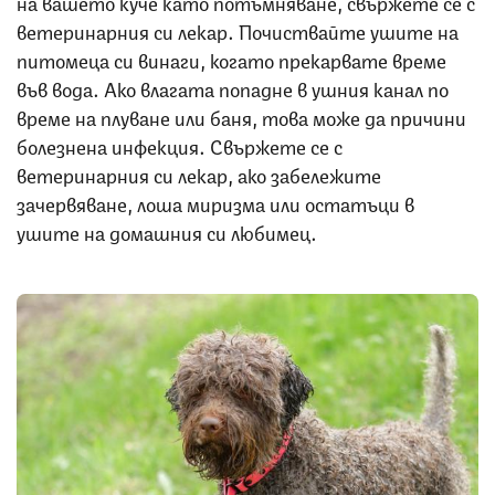
на вашето куче като потъмняване, свържете се с
ветеринарния си лекар. Почиствайте ушите на
питомеца си винаги, когато прекарвате време
във вода. Ако влагата попадне в ушния канал по
време на плуване или баня, това може да причини
болезнена инфекция. Свържете се с
ветеринарния си лекар, ако забележите
зачервяване, лоша миризма или остатъци в
ушите на домашния си любимец.