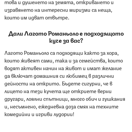
това и душенето на земята, откриването и
изравянето на интересни миризми са неща,
които им идват отвътре.
Дали Лагото Романьоло е подходящото
куче за вас?
Лагото Романьоло са подходящи както за хора,
които живеят сами, така и за семейства, които
водят активен начин на живот и имат желание
да включат домашния си любимец в различни
дейности на открито. Бъдете сигурни, че в
лицето на тези кучета ще откриете верни
другари, лоялни спътници, много обич и гушкания
и, несъмнено, ежедневна доза смях на техните
комедийни и игриви лудории!