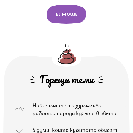
ВИЖ ОЩЕ
Горещи теми
Най-силните и издръжливи
работни породи кучета в света
5 думи, които кучетата обичат