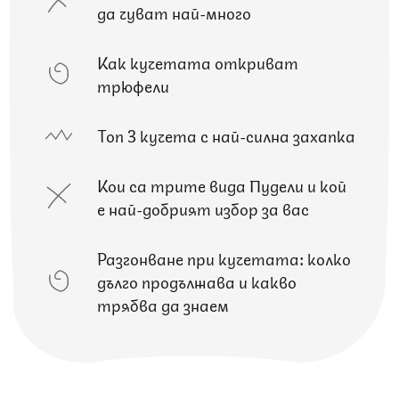
да чуват най-много
Как кучетата откриват
трюфели
Топ 3 кучета с най-силна захапка
Кои са трите вида Пудели и кой
е най-добрият избор за вас
Разгонване при кучетата: колко
дълго продължава и какво
трябва да знаем