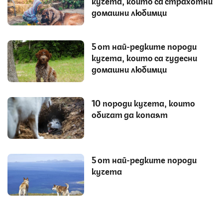
кучета, които са страхотни
домашни любимци
5 от най-редките породи
кучета, които са чудесни
домашни любимци
10 породи кучета, които
обичат да копаят
5 от най-редките породи
кучета