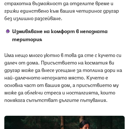
страхотна възможност да отделите време и
грижи единствено към вашия четириног другар
без излишно разсейване.
Изживяване на комфорт в непозната
територия
Има нещо много уютно в това да сте с кучето си
далеч от дома. Присъствието на косматия ви
другар може да внесе усещане за топлина дори на
най-далечното непознато място. Кучето е
основна част от вашия дом, а присъствието му
може да облекчи стреса и носталгията, които
понякога съпътстват дългите пътувания.