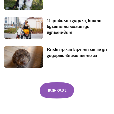
11 уникални задачи, които
кучетата могат да
изпълняват
Колко дълго кучето може да
задържи вниманието си
ВИЖ ОЩЕ