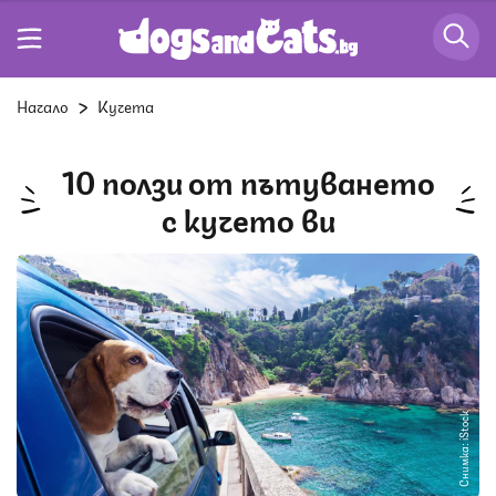
Начало
Кучета
10 ползи от пътуването
с кучето ви
Снимка: iStock