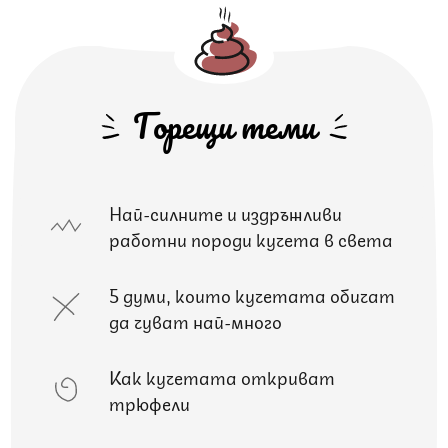
Горещи теми
Най-силните и издръжливи
работни породи кучета в света
5 думи, които кучетата обичат
да чуват най-много
Как кучетата откриват
трюфели