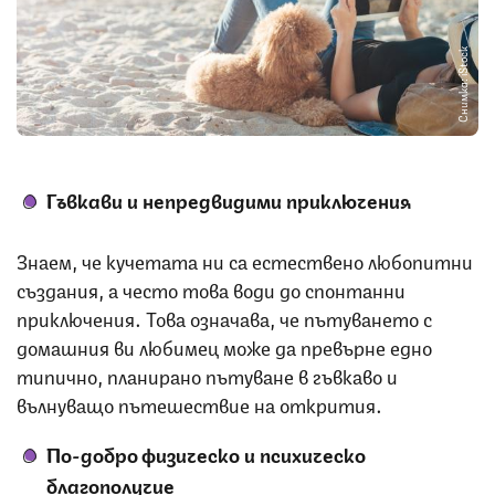
Снимка: iStock
Гъвкави и непредвидими приключения
Знаем, че кучетата ни са естествено любопитни
създания, а често това води до спонтанни
приключения. Това означава, че пътуването с
домашния ви любимец може да превърне едно
типично, планирано пътуване в гъвкаво и
вълнуващо пътешествие на открития.
По-добро физическо и психическо
благополучие