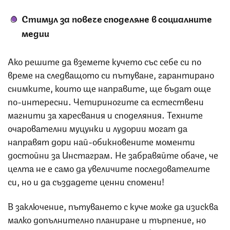
Стимул за повече споделяне в социалните
медии
Ако решите да вземете кучето със себе си по
време на следващото си пътуване, гарантирано
снимките, които ще направите, ще бъдат още
по-интересни. Четириногите са естествени
магнити за харесвания и споделяния. Техните
очарователни муцунки и лудории могат да
направят дори най-обикновените моменти
достойни за Инстаграм. Не забравяйте обаче, че
целта не е само да увеличите последователите
си, но и да създадете ценни спомени!
В заключение, пътуването с куче може да изисква
малко допълнително планиране и търпение, но