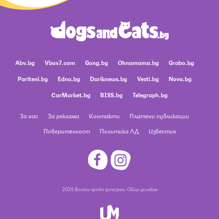
Abv.bg
Vbox7.com
Gong.bg
Ohnamama.bg
Grabo.bg
Pariteni.bg
Edna.bg
Dariknews.bg
Vesti.bg
Nova.bg
CarMarket.bg
BISS.bg
Telegraph.bg
За нас
За реклама
Контакти
Платени публикации
Поверителност
Политика ЛД
Известия
2026 Всички права запазени.
Общи условия