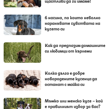
щастливи да ги имаме!
6 начина, по които неволно
наранявате чувствата на
кучето си
Как да предпазим домашните
си любимци от кърлежи
Колко дълго е добре
новородените кученца да
останат с майка си
Мъжко или женско куче – кой
е правилният избор за вас?