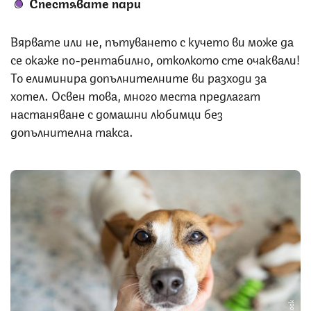
Спестявате пари
Вярвате или не, пътуването с кучето ви може да
се окаже по-рентабилно, отколкото сте очаквали!
То елиминира допълнителните ви разходи за
хотел. Освен това, много места предлагат
настаняване с домашни любимци без
допълнителна такса.