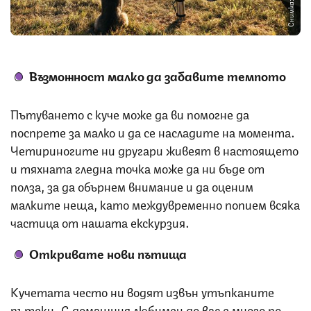
Снимка: iStock
Възможност малко да забавите темпото
Пътуването с куче може да ви помогне да
поспрете за малко и да се насладите на момента.
Четириногите ни другари живеят в настоящето
и тяхната гледна точка може да ни бъде от
полза, за да обърнем внимание и да оценим
малките неща, като междувременно попием всяка
частица от нашата екскурзия.
Откривате нови пътища
Кучетата често ни водят извън утъпканите
пътеки. С домашния любимец до вас е много по-