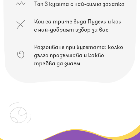
Топ 3 кучета с най-силна захапка
Кои са трите вида Пудели и кой
е най-добрият избор за вас
Разгонване при кучетата: колко
дълго продължава и какво
трябва да знаем