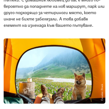
вероятно да попаднете на нов маршрут, парк или
друго подходящо за четириноги място, което
иначе не бихте забелязали. А това добавя
елемент на изненада към вашето пътуване.
Снимка: iStock