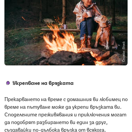
Снимка: iStock
Укрепване на връзката
Прекарването на време с домашния ви любимец по
време на пътуване може да укрепи връзката ви.
Споделените преживявания и приключения могат
да подобрят разбирането ви един за друг,
създавайки по-дълбока връзка от всякога.