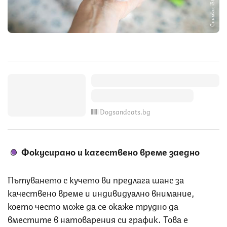
Снимка: iStock
Dogsandcats.bg
Фокусирано и качествено време заедно
Пътуването с кучето ви предлага шанс за
качествено време и индивидуално внимание,
което често може да се окаже трудно да
вместите в натоварения си график. Това е