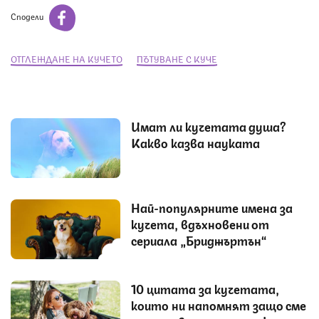
Сподели
ОТГЛЕЖДАНЕ НА КУЧЕТО
ПЪТУВАНЕ С КУЧЕ
Имат ли кучетата душа?
Какво казва науката
Най-популярните имена за
кучета, вдъхновени от
сериала „Бриджъртън“
10 цитата за кучетата,
които ни напомнят защо сме