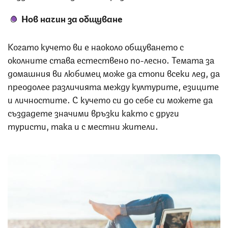
Нов начин за общуване
Когато кучето ви е наоколо общуването с
околните става естествено по-лесно. Темата за
домашния ви любимец може да стопи всеки лед, да
преодолее различията между културите, езиците
и личностите. С кучето си до себе си можете да
създадете значими връзки както с други
туристи, така и с местни жители.