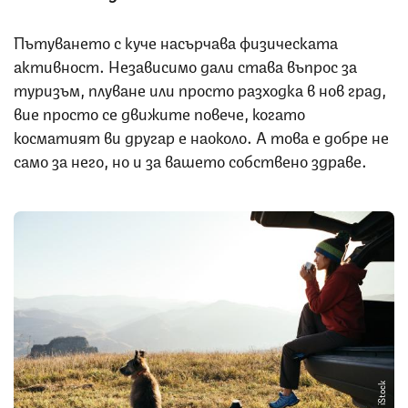
Пътуването с куче насърчава физическата
активност. Независимо дали става въпрос за
туризъм, плуване или просто разходка в нов град,
вие просто се движите повече, когато
косматият ви другар е наоколо. А това е добре не
само за него, но и за вашето собствено здраве.