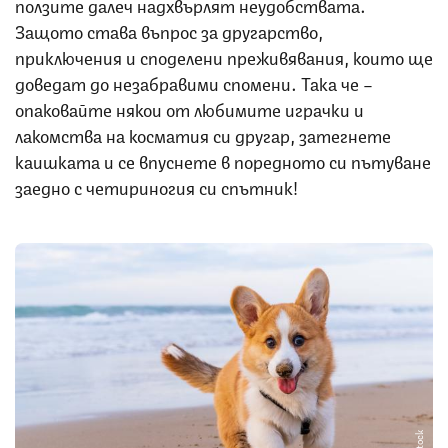
ползите далеч надхвърлят неудобствата.
Защото става въпрос за другарство,
приключения и споделени преживявания, които ще
доведат до незабравими спомени. Така че –
опаковайте някои от любимите играчки и
лакомства на косматия си другар, затегнете
каишката и се впуснете в поредното си пътуване
заедно с четириногия си спътник!