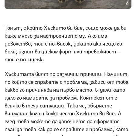
Тонът, с който Хъскито ви вие, също може да ви
каже много за настроението му. Ако има
доволство, той е по-висок, докато ако нещо го
боли, изпитва дискомфорт или тревожност –
той е по-нисък.
Хъскитата вият по различни причини. Начинът,
по който се справяте с проблема, зависи от това
какво го причинява на първо място. И дали като
цяло го намирате за проблем. Контекстът е
всичко в тези ситуации. Така че, обърнете
внимание кога и колко често Хъскито ви вие. А
след това можете да започнете да оформяте
план за това как да се справите с проблема, като