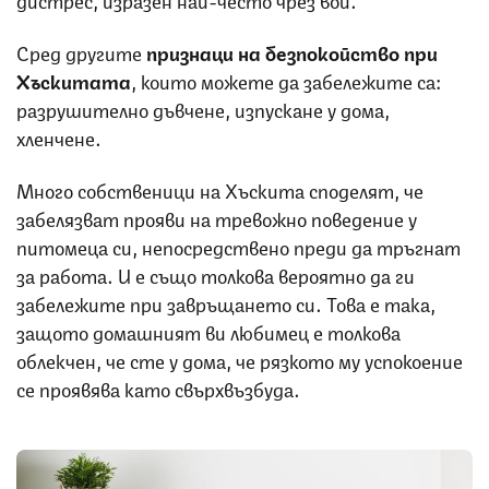
Сред другите
признаци на безпокойство при
Хъскитата
, които можете да забележите са:
разрушително дъвчене, изпускане у дома,
хленчене.
Много собственици на Хъскита споделят, че
забелязват прояви на тревожно поведение у
питомеца си, непосредствено преди да тръгнат
за работа. И е също толкова вероятно да ги
забележите при завръщането си. Това е така,
защото домашният ви любимец е толкова
облекчен, че сте у дома, че рязкото му успокоение
се проявява като свърхвъзбуда.