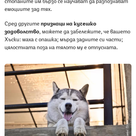
стопаните им бързо се научават да разпознават
емоциите зад тях.
Сред другите
признаци на кучешко
задоволство
, можете да забележите, че вашето
Хъски: маха с опашка; мърда задните си части;
цялостната поза на тялото му е отпусната.
Снимка: iStock