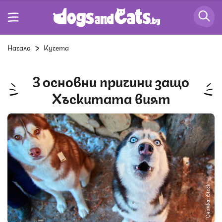
Начало
Кучета
3 основни причини защо
Хъскитата вият
Снимка: iStock