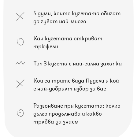
5 думи, които кучетата обичат
да чуват най-много
Как кучетата откриват
трюфели
Топ 3 кучета с най-силна захапка
Кои са трите вида Пудели и кой
е най-добрият избор за вас
Разгонване при кучетата: колко
дълго продължава и какво
трябва да знаем