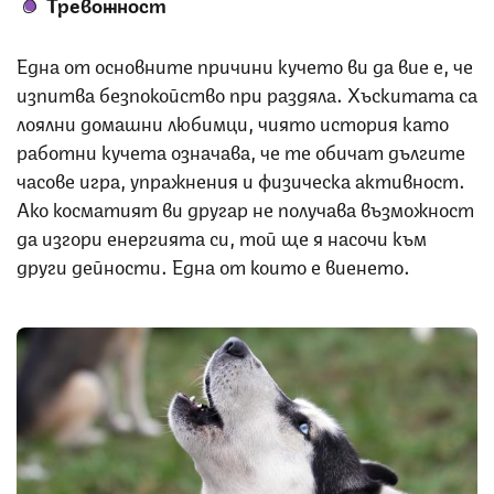
Тревожност
Една от основните причини кучето ви да вие е, че
изпитва безпокойство при раздяла. Хъскитата са
лоялни домашни любимци, чиято история като
работни кучета означава, че те обичат дългите
часове игра, упражнения и физическа активност.
Ако косматият ви другар не получава възможност
да изгори енергията си, той ще я насочи към
други дейности. Една от които е виенето.