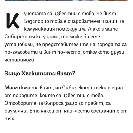
К
учетата са известни с това, че вият.
Безспорно това е очарователен начин на
комуникация помежду им. А ако имате
Сибирско хъски у дома, то може би сте
установили, че представителите на породата са
по-гласовити и вият по-често, отколкото други
четириноги.
Защо Хъскитата вият?
Много кучета вият, но Сибирското хъски е една
от породите, които са известни с това.
Отговорите на въпроса защо го правят, са
различни. Ето някои от най-често срещаните от
тях.