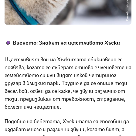
Снимка: iStock
Виенето: Знакът на щастливото Хъски
Щастливият вой на Хъскитата обикновено се
появява, когато се съберат отново с членовете на
семейството си или видят някой четириног
другар в близкия парк. Трудно е да се опише този
весел вой, освен да се каже, че звучи различно от
този, предизвикан от тревожност, страдание,
болест или нещастие.
Подобно на бебетата, Хъскитата са способни да
издават много и различни звуци, когато вият, а