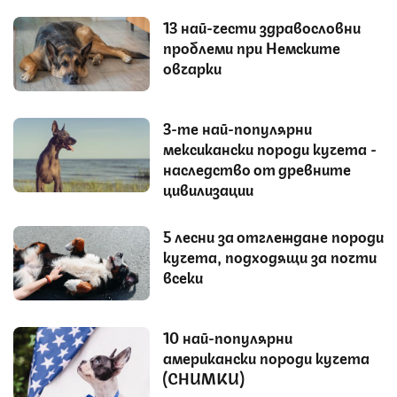
13 най-чести здравословни
проблеми при Немските
овчарки
3-те най-популярни
мексикански породи кучета -
наследство от древните
цивилизации
5 лесни за отглеждане породи
кучета, подходящи за почти
всеки
10 най-популярни
американски породи кучета
(СНИМКИ)