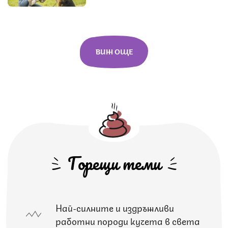
ВИЖ ОЩЕ
Горещи теми
Най-силните и издръжливи
работни породи кучета в света