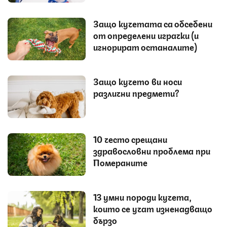
Защо кучетата са обсебени
от определени играчки (и
игнорират останалите)
Защо кучето ви носи
различни предмети?
10 често срещани
здравословни проблема при
Помераните
13 умни породи кучета,
които се учат изненадващо
бързо