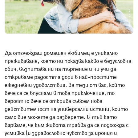
Снимка: iStock
Да отглеждаш домашен любимец е уникално
преживяване, което ни показва какво е безусловна
обич, възпитава ни на търпение и ни учи да
откриваме радостта дори в най-простите
ежедневни удоволствия. За тези от вас, който
вече са се впуснали в това приключение, то
вероятно вече се открива съвсем нова
действителност на универсални истини, които
само вие можете да разберете. И тъй като
вярваме, че към живота трябва да се подхожда с
усмивка (и здравословно чувство за ирония и