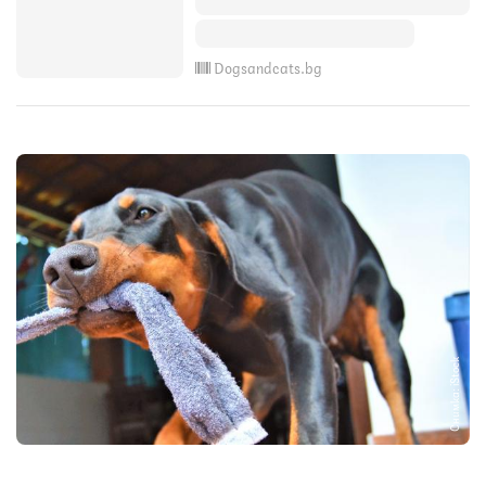
Dogsandcats.bg
Снимка: iStock