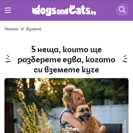
Начало
Кучета
5 неща, които ще
разберете едва, когато
си вземете куче
Снимка: iStock