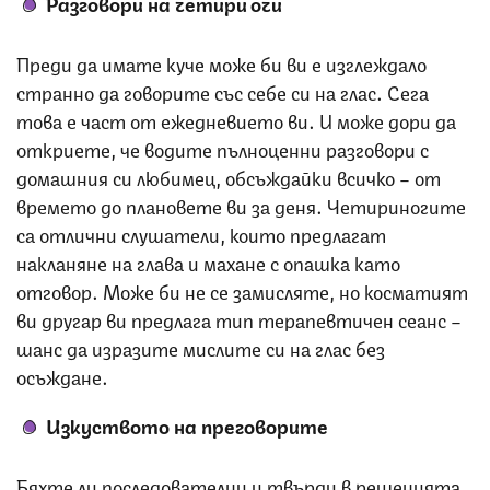
Разговори на четири очи
Преди да имате куче може би ви е изглеждало
странно да говорите със себе си на глас. Сега
това е част от ежедневието ви. И може дори да
откриете, че водите пълноценни разговори с
домашния си любимец, обсъждайки всичко – от
времето до плановете ви за деня. Четириногите
са отлични слушатели, които предлагат
накланяне на глава и махане с опашка като
отговор. Може би не се замисляте, но косматият
ви другар ви предлага тип терапевтичен сеанс –
шанс да изразите мислите си на глас без
осъждане.
Изкуството на преговорите
Бяхте ли последователни и твърди в решенията