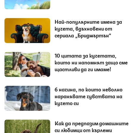
Най-популярните имена за
кучета, вдъхновени от
сериала „Бриджъртън“
10 цитата за кучетата,
които ни напомнят защо сме
щастливи да ги имаме!
6 начина, по които неволно
наранявате чувствата на
кучето си
Как да предпазим домашните
си любимци от кърлежи