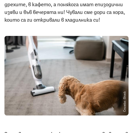
дрехите, в кафето, а понякога имат епизодични
изяви и във вечерята ни! Чували сме дори са хора,
които са ги откривали в хладилника си!
Снимка: iStock