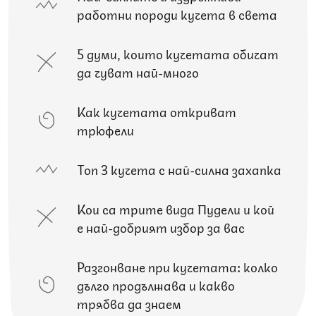
работни породи кучета в света
5 думи, които кучетата обичат
да чуват най-много
Как кучетата откриват
трюфели
Топ 3 кучета с най-силна захапка
Кои са трите вида Пудели и кой
е най-добрият избор за вас
Разгонване при кучетата: колко
дълго продължава и какво
трябва да знаем