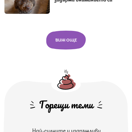
ВИЖ ОЩЕ
Горещи теми
Най-силните и издръжливи