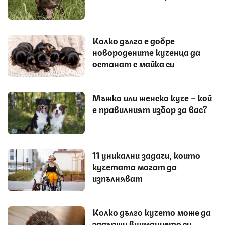
Колко дълго е добре
новородените кученца да
останат с майка си
Мъжко или женско куче – кой
е правилният избор за вас?
11 уникални задачи, които
кучетата могат да
изпълняват
Колко дълго кучето може да
задържи вниманието си