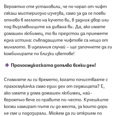
Вероятно сте установили, че по чорап от чифт
сякаш мистериозно изчезва, само за да се появи
отново в леглото на кучето ви, в задния двор или
под възглавниците на дивана ви. Да, ако имате
домашен любимец, то ви предстои да приемете
една истина: съвпадащите чифтове са нещо от
миналото. В идеалния случай – ще започнете да ги
комбинирате по близки цветове!
Прахосмукачката допълва всеки ден!
Спомняте ли си времето, когато почиствахте с
прахосмукачка само един ден от седмицата? Е,
ако имате у дома домашен любимец, най-
вероятно вече го правите по-често. Кучешките
косми намират пътя си до места, за които дори
не сме и подозирали. Можем да ги открием по