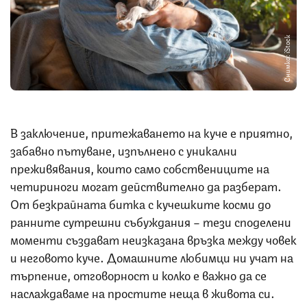
Снимка: iStock
В заключение, притежаването на куче е приятно,
забавно пътуване, изпълнено с уникални
преживявания, които само собствениците на
четириноги могат действително да разберат.
От безкрайната битка с кучешките косми до
ранните сутрешни събуждания – тези споделени
моменти създават неизказана връзка между човек
и неговото куче. Домашните любимци ни учат на
търпение, отговорност и колко е важно да се
наслаждаваме на простите неща в живота си.