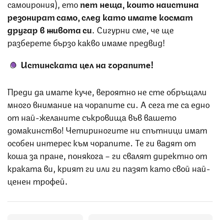
самоирония), ето
пет неща, които наистина
резонират само, след като имате космат
другар в живота си
. Сигурни сме, че ще
разберете бързо какво имаме предвид!
Истинската цел на чорапите!
Преди да имате куче, вероятно не сте обръщали
много внимание на чорапите си. А сега те са едно
от най-желаните съкровища във вашето
домакинство! Четириногите ни спътници имат
особен интерес към чорапите. Те ги вадят от
коша за пране, понякога – ги свалят директно от
краката ви, крият ги или ги пазят като свой най-
ценен трофей.