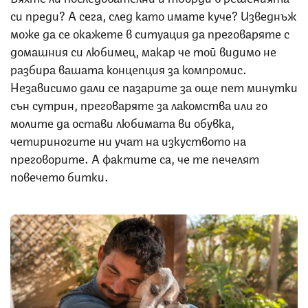
си преди? А сега, след като имате куче? Изведнъж
може да се окажете в ситуация да преговаряте с
домашния си любимец, макар че той видимо не
разбира вашата концепция за компромис.
Независимо дали се пазарите за още пет минутки
сън сутрин, преговаряте за лакомства или го
молите да остави любимата ви обувка,
четириногите ни учат на изкуството на
преговорите. А фактите са, че те печелят
повечето битки.