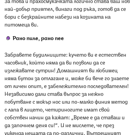
За това и прахосмукачката логично става ваш нов
най-добър приятел, винаги под ръка, готов да се
бори с безкрайните набези на козината на
питомеца ви.
Рано пиле, рано пее
Забравете будилниците: кучето ви е естествен
часовник, който няма да ви позволи да се
излежавате сутрин! Домашният ви любимец
няма бутон за отлагане и, може би вече го знаете
от личен опит, е забележително последователен!
Независимо дали става въпрос за нежно
побутване с мокър нос или по-малко финия метод
с лапа в лицето, четириногите имат свой
собствен начин да кажат: „Време е да ставаш и
да започнем деня си!“. И не мислете, че през
уикенда нещата са по-различни. Вътрешният