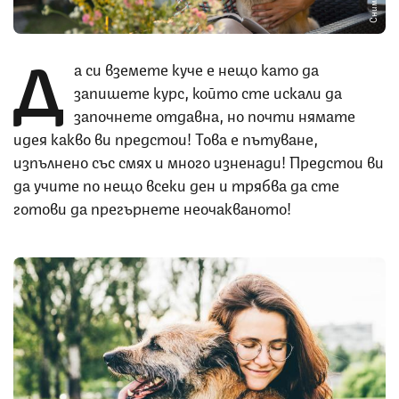
Д
а си вземете куче е нещо като да
запишете курс, който сте искали да
започнете отдавна, но почти нямате
идея какво ви предстои! Това е пътуване,
изпълнено със смях и много изненади! Предстои ви
да учите по нещо всеки ден и трябва да сте
готови да прегърнете неочакваното!