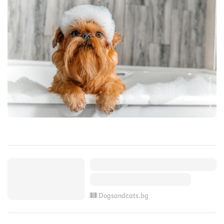
Снимка: iStock
Dogsandcats.bg