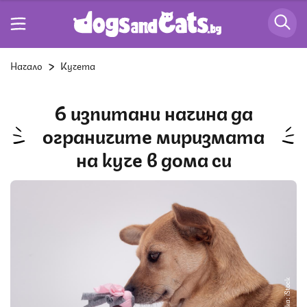
Начало
Кучета
6 изпитани начина да
ограничите миризмата
на куче в дома си
Снимка: iStock