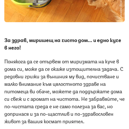
Снимка: iStock
За здрав, миришещ на чисто дом... и едно куче
в него!
Понякога да се отървем от миризмата на куче в
дома си, може да се окаже изтощителна задача. С
редовни грижи за външния му вид, почистване и
малко внимание към цялостното здраве на
питомеца ви обаче, можете да поддържате дома
си свеж и с аромат на чистота. Не забравяйте, че
по-чистата среда е не само полезна за вас, но
допринася и за по-щастлив и по-здравословен
живот за вашия космат приятел.