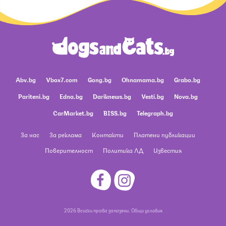
Abv.bg
Vbox7.com
Gong.bg
Ohnamama.bg
Grabo.bg
Pariteni.bg
Edna.bg
Dariknews.bg
Vesti.bg
Nova.bg
CarMarket.bg
BISS.bg
Telegraph.bg
За нас
За реклама
Контакти
Платени публикации
Поверителност
Политика ЛД
Известия
2026 Всички права запазени.
Общи условия