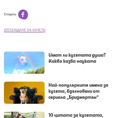
Сподели
ОТГЛЕЖДАНЕ НА КУЧЕТО
Имат ли кучетата душа?
Какво казва науката
Най-популярните имена за
кучета, вдъхновени от
сериала „Бриджъртън“
10 цитата за кучетата,