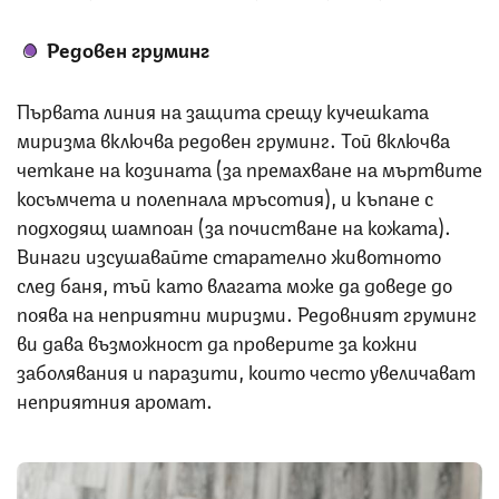
Редовен груминг
Първата линия на защита срещу кучешката
миризма включва редовен груминг. Той включва
четкане на козината (за премахване на мъртвите
косъмчета и полепнала мръсотия), и къпане с
подходящ шампоан (за почистване на кожата).
Винаги изсушавайте старателно животното
след баня, тъй като влагата може да доведе до
поява на неприятни миризми. Редовният груминг
ви дава възможност да проверите за кожни
заболявания и паразити, които често увеличават
неприятния аромат.