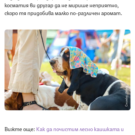
косматия ви другар да не мирише неприятно,
скоро тя придобива малко по-различен аромат.
Снимка: iStock
Вижте още:
Как да почистим лесно каишката и