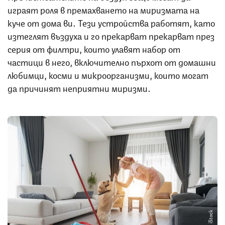
играят роля в премахването на миризмата на
куче от дома ви. Тези устройства работят, като
изтеглят въздуха и го прекарват прекарват през
серия от филтри, които улавят набор от
частици в него, включително пърхот от домашни
любимци, косми и микроорганизми, които могат
да причинят неприятни миризми.