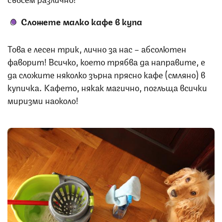
Сложете малко кафе в купа
Това е лесен трик, лично за нас – абсолютен
фаворит! Всичко, което трябва да направите, е
да сложите няколко зърна прясно кафе (смляно) в
купичка. Кафето, някак магично, поглъща всички
миризми наоколо!