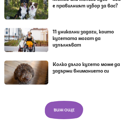
е правилният избор за вас?
11 уникални задачи, които
кучетата могат да
изпълняват
Колко дълго кучето може да
задържи вниманието си
ВИЖ ОЩЕ