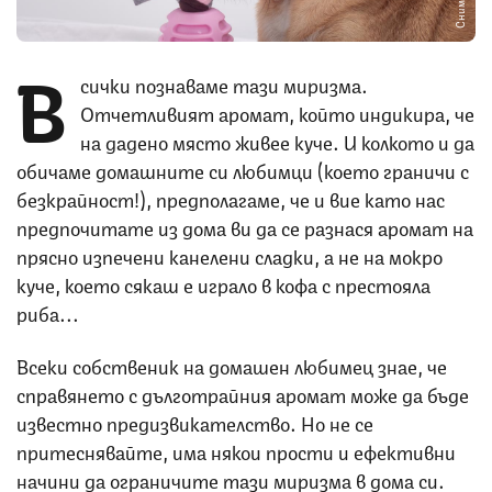
В
сички познаваме тази миризма.
Отчетливият аромат, който индикира, че
на дадено място живее куче. И колкото и да
обичаме домашните си любимци (което граничи с
безкрайност!), предполагаме, че и вие като нас
предпочитате из дома ви да се разнася аромат на
прясно изпечени канелени сладки, а не на мокро
куче, което сякаш е играло в кофа с престояла
риба...
Всеки собственик на домашен любимец знае, че
справянето с дълготрайния аромат може да бъде
известно предизвикателство. Но не се
притеснявайте, има някои прости и ефективни
начини да ограничите тази миризма в дома си.