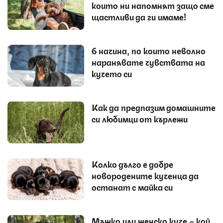
които ни напомнят защо сме
щастливи да ги имаме!
6 начина, по които неволно
наранявате чувствата на
кучето си
Как да предпазим домашните
си любимци от кърлежи
Колко дълго е добре
новородените кученца да
останат с майка си
Мъжко или женско куче – кой