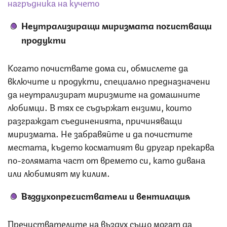
нагръдника на кучето
Неутрализиращи миризмата почистващи
продукти
Когато почиствате дома си, обмислете да
включите и продукти, специално предназначени
да неутрализират миризмите на домашните
любимци. В тях се съдържат ензими, които
разграждат съединенията, причиняващи
миризмата. Не забравяйте и да почистите
местата, където косматият ви другар прекарва
по-голямата част от времето си, като дивана
или любимият му килим.
Въздухопречистватели и вентилация
Пречиствателите на въздух също могат да