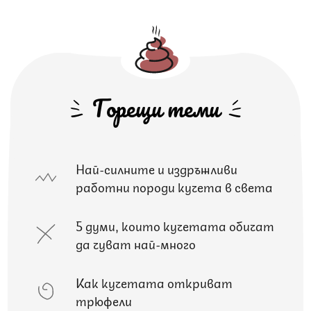
Горещи теми
Най-силните и издръжливи
работни породи кучета в света
5 думи, които кучетата обичат
да чуват най-много
Как кучетата откриват
трюфели