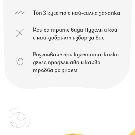
Топ 3 кучета с най-силна захапка
Кои са трите вида Пудели и кой
е най-добрият избор за вас
Разгонване при кучетата: колко
дълго продължава и какво
трябва да знаем