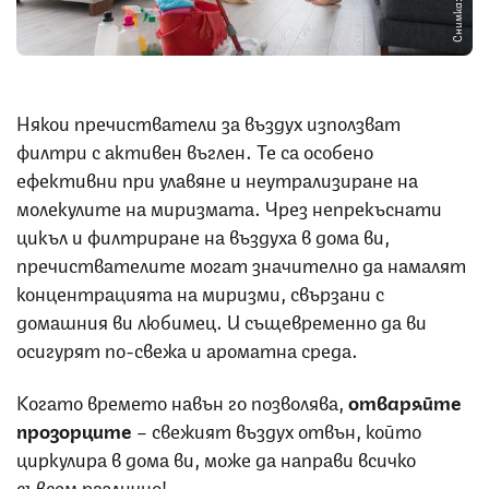
Снимка: iStock
Някои пречистватели за въздух използват
филтри с активен въглен. Те са особено
ефективни при улавяне и неутрализиране на
молекулите на миризмата. Чрез непрекъснати
цикъл и филтриране на въздуха в дома ви,
пречиствателите могат значително да намалят
концентрацията на миризми, свързани с
домашния ви любимец. И същевременно да ви
осигурят по-свежа и ароматна среда.
Когато времето навън го позволява,
отваряйте
прозорците
– свежият въздух отвън, който
циркулира в дома ви, може да направи всичко
съвсем различно!