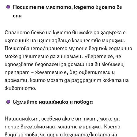
Почистете мястото, където кучето ви
спи
Спалното бельо на кучето ви може да задържа е
източник на изненадващо количество миризми.
Почистването/прането му поне веднъж седмично
може значително да ги намали. Уверете се, че
използвате безопасен за домашния ви любимец
препарат – желателно е, без оцветители и
аромати, които могат да раздразнят кожата на
животното.
Измийте нашийника и повода
Нашийникът, особено ако е от плат, може да
попие възможно най-лошите миризми. Което
води до това, че дори и козината/кожата на