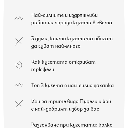
Най-силните и издръжливи
работни породи кучета в света
5 думи, които кучетата обичат
да чуват най-много
Как кучетата откриват
трюфели
Топ 3 кучета с най-силна захапка
Кои са трите вида Пудели и кой
е най-добрият избор за вас
Разгонване при кучетата: колко