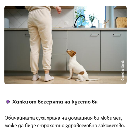
Снимка: iStock
Хапки от вечерята на кучето ви
Обичайната суха храна на домашния ви любимец
може да бъде страхотно здравословно лакомство.