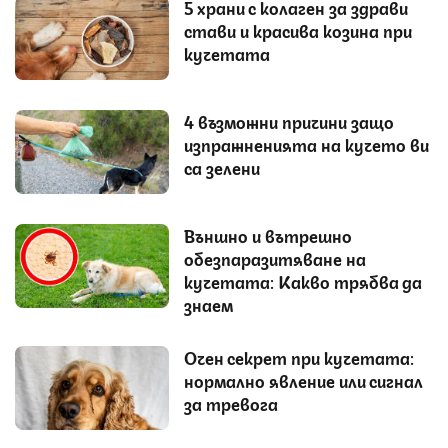
5 храни с колаген за здрави
стави и красива козина при
кучетата
4 възможни причини защо
изпражненията на кучето ви
са зелени
Външно и вътрешно
обезпаразитяване на
кучетата: Какво трябва да
знаем
Очен секрет при кучетата:
нормално явление или сигнал
за тревога