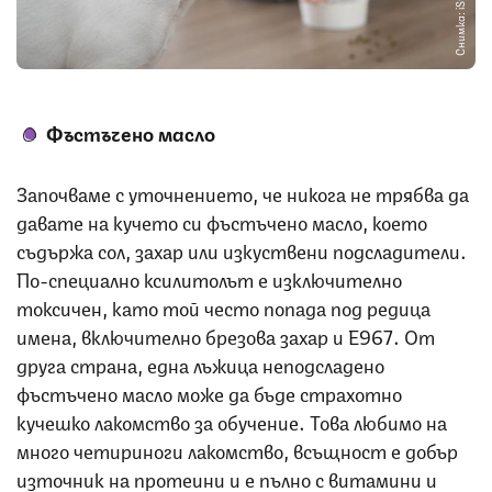
Снимка: iStock
Фъстъчено масло
Започваме с уточнението, че никога не трябва да
давате на кучето си фъстъчено масло, което
съдържа сол, захар или изкуствени подсладители.
По-специално ксилитолът е изключително
токсичен, като той често попада под редица
имена, включително брезова захар и E967. От
друга страна, една лъжица неподсладено
фъстъчено масло може да бъде страхотно
кучешко лакомство за обучение. Това любимо на
много четириноги лакомство, всъщност е добър
източник на протеини и е пълно с витамини и