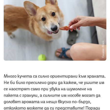
Снимка: iStock
Много кучета са силно ориентирани към храната.
Не би било пресилено дори да кажем, че ушите им
се наострят само при звука на шумолене на
пакета с гранули, а силните им носове могат да
доловят аромата на нещо вкусно по-бързо,
отколкото можете да си представите! Поради