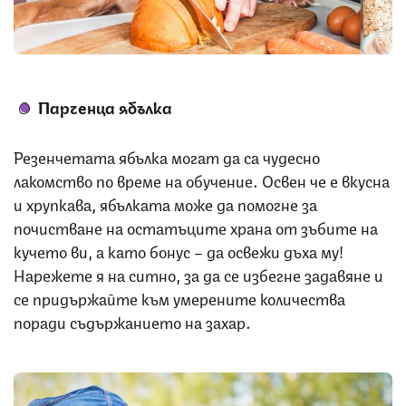
Снимка: iStock
Парченца ябълка
Резенчетата ябълка могат да са чудесно
лакомство по време на обучение. Освен че е вкусна
и хрупкава, ябълката може да помогне за
почистване на остатъците храна от зъбите на
кучето ви, а като бонус – да освежи дъха му!
Нарежете я на ситно, за да се избегне задавяне и
се придържайте към умерените количества
поради съдържанието на захар.