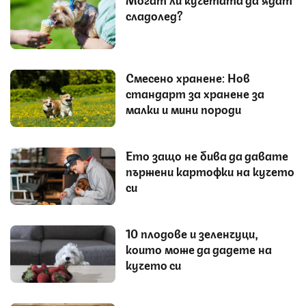
сладолед?
Смесено хранене: Нов
стандарт за хранене за
малки и мини породи
Ето защо не бива да давате
пържени картофки на кучето
си
10 плодове и зеленчуци,
които може да дадете на
кучето си