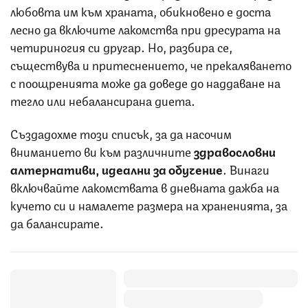
любовта им към храната, обикновено е доста
лесно да включите лакомства при дресурата на
четириногия си другар. Но, разбира се,
съществува и притеснението, че прекаляването
с поощренията може да доведе до наддаване на
тегло или небалансирана диета.
Създадохме този списък, за да насочим
вниманието ви към различните
здравословни
алтернативи, идеални за обучение
. Винаги
включвайте лакомствата в дневната дажба на
кучето си и намалете размера на храненията, за
да балансирате.