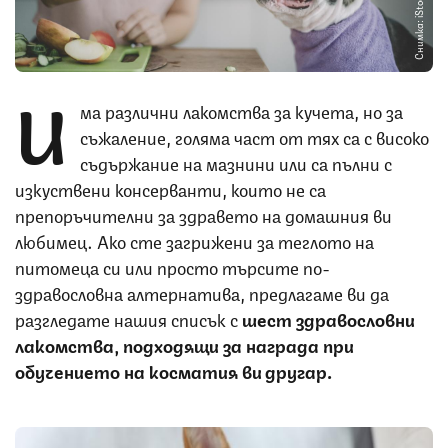
Снимка: iStock
И
ма различни лакомства за кучета, но за
съжаление, голяма част от тях са с високо
съдържание на мазнини или са пълни с
изкуствени консерванти, които не са
препоръчителни за здравето на домашния ви
любимец. Ако сте загрижени за теглото на
питомеца си или просто търсите по-
здравословна алтернатива, предлагаме ви да
разгледате нашия списък с
шест здравословни
лакомства, подходящи за награда при
обучението на косматия ви другар.