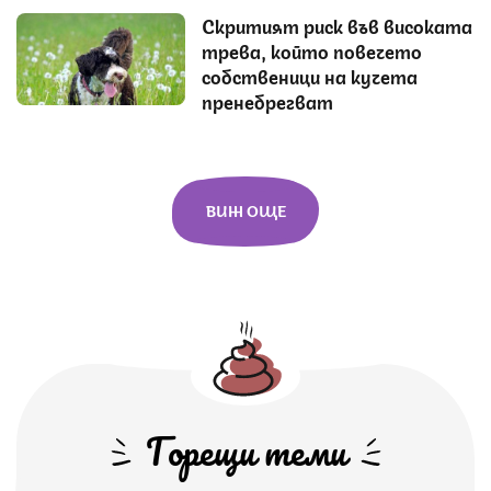
Скритият риск във високата
трева, който повечето
собственици на кучета
пренебрегват
ВИЖ ОЩЕ
Горещи теми