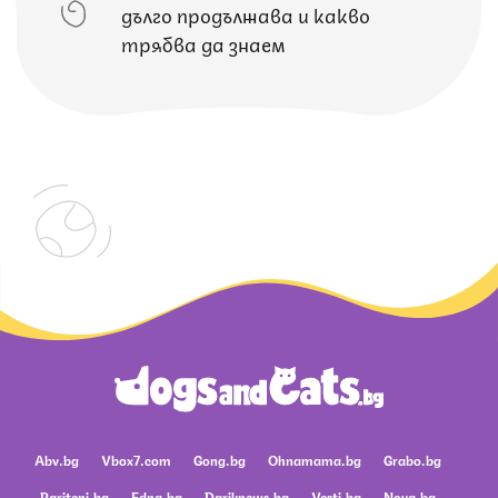
дълго продължава и какво
трябва да знаем
Abv.bg
Vbox7.com
Gong.bg
Ohnamama.bg
Grabo.bg
Pariteni.bg
Edna.bg
Dariknews.bg
Vesti.bg
Nova.bg