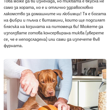
Това може да ви изненада, но тиквата е вкусна не
само за хората, но е и отлично здравословно
лакомство за домашните ни любимци! Тя е богата
на фибри и пълна с витамини, които ще подсилят
блясъка на козината на питомеца ви! Можете да
използвате готова консервирана тиква (уверете
се, че е неподсладена) или сами да изпечете във
фурната.