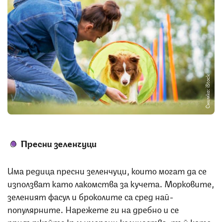
Снимка: iStock
Пресни зеленчуци
Има редица пресни зеленчуци, които могат да се
използват като лакомства за кучета. Морковите,
зеленият фасул и броколите са сред най-
популярните. Нарежете ги на дребно и се
придържайте към умерени количества, тъй като