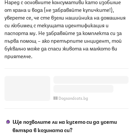
Наред с основните консумативи като изобилие
от храна и вода (не забравяйте купичките!),
уверете се, че сте взели нашийника на домашния
си любимец с текущата идентификация и
паспорта му. Не забравяйте за комплекта си за
първа помощ – ако претърпите инцидент, той
буквално може да спаси живота на малкото ви
приятелче.
Dogsandcats.bg
Ще позволите ли на кучето си да усети
вятъра в козината си?