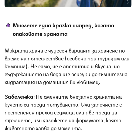
Мислете една крачка напред, когато
опаковате храната
Мократа храна е чудесен вариант за хранене по
време на пътешествие (особено при туризъм или
къмпинг). Не само, че е апетитна и вкусна, но
съдържанието на вода ще осигури допълнителна
хидратация на домашния ви любимец.
Забележка:
Не сменяйте внезапно храната на
кучето си преди пътуването. Или започнете с
постепенен преход седмица или две преди да
тръгнете, или заложете на формулата, която
животното хапва до момента.