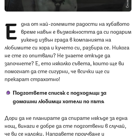
Е
дна от най-големите радости на хубавото
време навън е възможността да си подарим
уикенд извън града в компанията на
любимите си хора и кучето си, разбира се. Никога
не сте го опитвали? Не знаете откъде да
започнете? Е, ето няколко съвета, които ще ви
помогнат да сте сигурни, че всички ще си
прекарат страхотно!
Подгответе списък с подходящи за
домашни любимци хотели по пътя
Дори да не планирате да спирате някъде за една
нощ, винаги е добре да сте подготвени в случай,
че ви се наложи. Направете проучване и