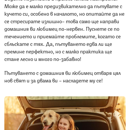
Може да е малко предизвикателно да пътувате с
кучето си, особено в началото, но опитайте да не
се стресирате излишно– това само ще направи
домашния ви любимец по-нервен. Пуснете се по
течението и приемайте проблемите, когато се
сблъскате с тях. Да, пътуването едва ли ще
премине перфектно, но с малко практика ще
стане лесно и много по-забавно!
Пътуването с домашния ви любимец отваря цял
нов свят и за двама ви – насладете му се!