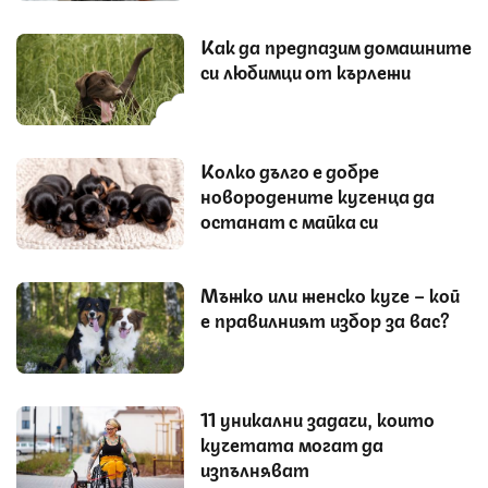
Как да предпазим домашните
си любимци от кърлежи
Колко дълго е добре
новородените кученца да
останат с майка си
Мъжко или женско куче – кой
е правилният избор за вас?
11 уникални задачи, които
кучетата могат да
изпълняват