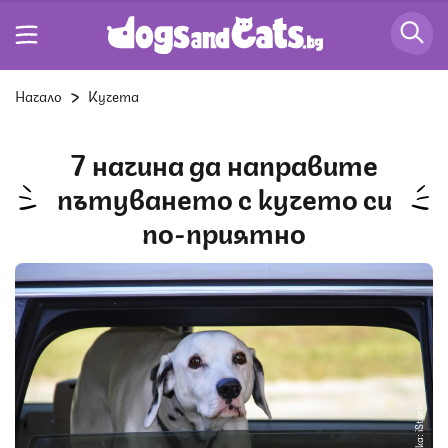
Начало
Кучета
7 начина да направите
пътуването с кучето си
по-приятно
Снимка: iStock