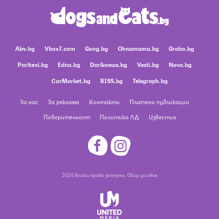
Abv.bg
Vbox7.com
Gong.bg
Ohnamama.bg
Grabo.bg
Pariteni.bg
Edna.bg
Dariknews.bg
Vesti.bg
Nova.bg
CarMarket.bg
BISS.bg
Telegraph.bg
За нас
За реклама
Контакти
Платени публикации
Поверителност
Политика ЛД
Известия
2026 Всички права запазени.
Общи условия