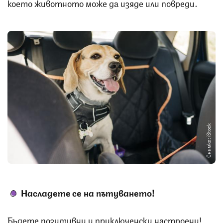
което животното може да изяде или повреди.
Снимка: iStock
Насладете се на пътуването!
Бъдете позитивни и приключенски настроени!