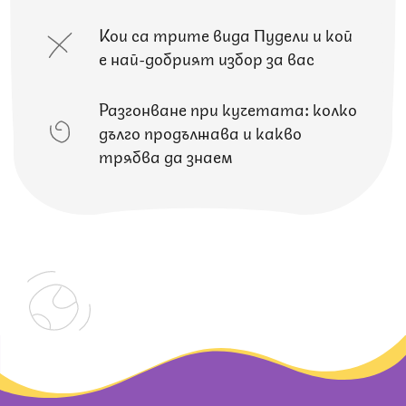
Кои са трите вида Пудели и кой
е най-добрият избор за вас
Разгонване при кучетата: колко
дълго продължава и какво
трябва да знаем