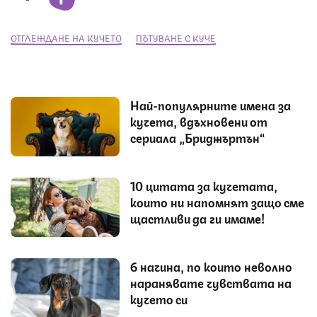
ОТГЛЕЖДАНЕ НА КУЧЕТО
ПЪТУВАНЕ С КУЧЕ
Най-популярните имена за
кучета, вдъхновени от
сериала „Бриджъртън“
10 цитата за кучетата,
които ни напомнят защо сме
щастливи да ги имаме!
6 начина, по които неволно
наранявате чувствата на
кучето си