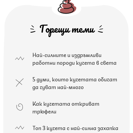
Горещи теми
Най-силните и издръжливи
работни породи кучета в света
5 думи, които кучетата обичат
да чуват най-много
Как кучетата откриват
трюфели
Топ 3 кучета с най-силна захапка