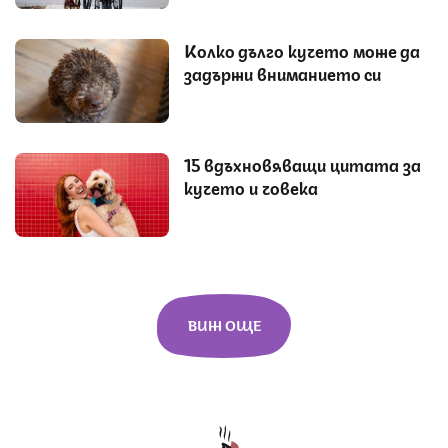
Колко дълго кучето може да
задържи вниманието си
15 вдъхновяващи цитата за
кучето и човека
ВИЖ ОЩЕ