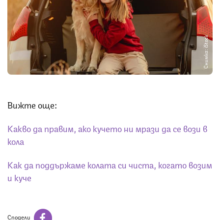
Снимка: iStock
Вижте още:
Какво да правим, ако кучето ни мрази да се вози в
кола
Как да поддържаме колата си чиста, когато возим
и куче
Сподели