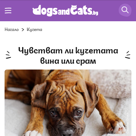
Начало
Кучета
Чувстват ли кучетата
вина или срам
Снимка: iStock