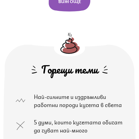
ВИЖ ОЩЕ
Горещи теми
Най-силните и издръжливи
работни породи кучета в света
5 думи, които кучетата обичат
да чуват най-много