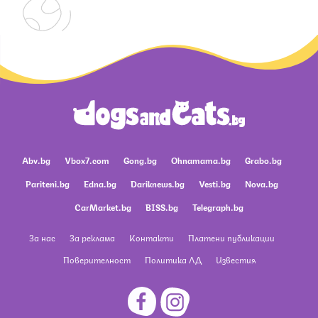
Abv.bg
Vbox7.com
Gong.bg
Ohnamama.bg
Grabo.bg
Pariteni.bg
Edna.bg
Dariknews.bg
Vesti.bg
Nova.bg
CarMarket.bg
BISS.bg
Telegraph.bg
За нас
За реклама
Контакти
Платени публикации
Поверителност
Политика ЛД
Известия