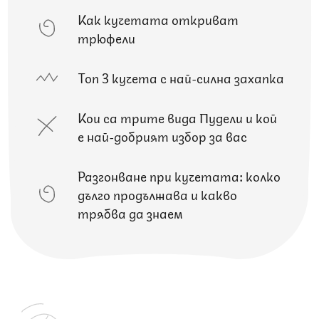
Как кучетата откриват
трюфели
Топ 3 кучета с най-силна захапка
Кои са трите вида Пудели и кой
е най-добрият избор за вас
Разгонване при кучетата: колко
дълго продължава и какво
трябва да знаем