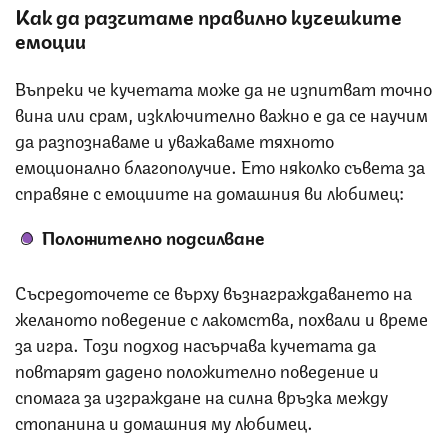
Как да разчитаме правилно кучешките
емоции
Въпреки че кучетата може да не изпитват точно
вина или срам, изключително важно е да се научим
да разпознаваме и уважаваме тяхното
емоционално благополучие. Ето няколко съвета за
справяне с емоциите на домашния ви любимец:
Положително подсилване
Съсредоточете се върху възнаграждаването на
желаното поведение с лакомства, похвали и време
за игра. Този подход насърчава кучетата да
повтарят дадено положително поведение и
спомага за изграждане на силна връзка между
стопанина и домашния му любимец.