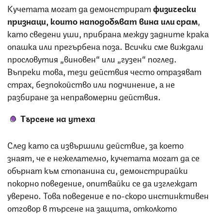
Кучетата могат да демонстрират
физически
признаци, които наподобяват вина или срам
,
като сведени уши, прибрана между задните крака
опашка или прегърбена поза. Всички сме виждали
прословутия „виновен“ или „гузен“ поглед.
Въпреки това, тези действия често отразяват
страх, безпокойство или подчинение, а не
разбиране за неправомерни действия.
Търсене на утеха
След като са извършили действие, за което
знаят, че е нежелателно, кучетата могат да се
обърнат към стопанина си, демонстрирайки
покорно поведение, опитвайки се да изглеждат
уверено. Това поведение е по-скоро инстинктивен
отговор в търсене на защита, отколкото