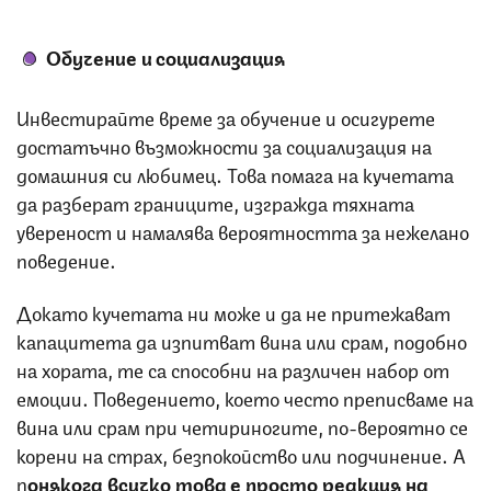
Обучение и социализация
Инвестирайте време за обучение и осигурете
достатъчно възможности за социализация на
домашния си любимец. Това помага на кучетата
да разберат границите, изгражда тяхната
увереност и намалява вероятността за нежелано
поведение.
Докато кучетата ни може и да не притежават
капацитета да изпитват вина или срам, подобно
на хората, те са способни на различен набор от
емоции. Поведението, което често преписваме на
вина или срам при четириногите, по-вероятно се
корени на страх, безпокойство или подчинение. А
п
онякога всичко това е просто реакция на