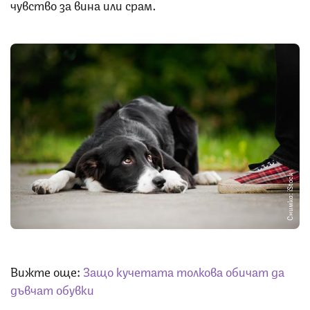
чувство за вина или срам.
Снимка: iStock
Вижте още:
Защо кучетата толкова обичат да
дъвчат обувки