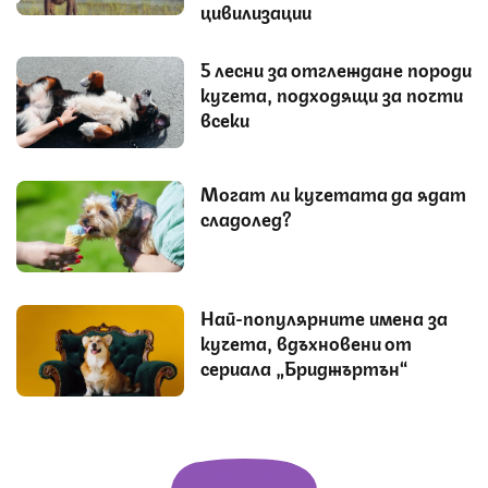
цивилизации
5 лесни за отглеждане породи
кучета, подходящи за почти
всеки
Могат ли кучетата да ядат
сладолед?
Най-популярните имена за
кучета, вдъхновени от
сериала „Бриджъртън“