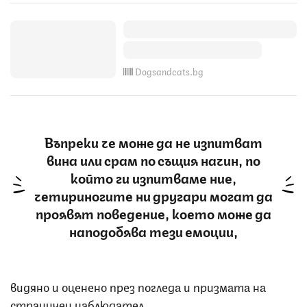
Dogsandcats.bg
Въпреки че може да не изпитват
вина или срам по същия начин, по
който ги изпитваме ние,
четириногите ни другари могат да
проявят поведение, което може да
наподобява тези емоции,
видяно и оценено през погледа и призмата на
страничен наблюдател.