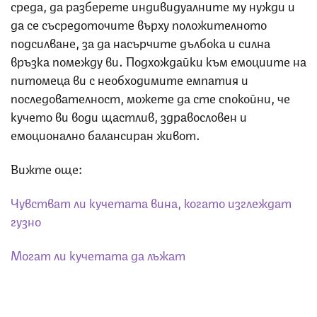
среда, да разберете индивидуалните му нужди и
да се съсредоточите върху положителното
подсилване, за да насърчите дълбока и силна
връзка помежду ви. Подхождайки към емоциите на
питомеца ви с необходимите емпатия и
последователност, можете да сте спокойни, че
кучето ви води щастлив, здравословен и
емоционално балансиран живот.
Вижте още:
Чувстват ли кучетата вина, когато изглеждат
гузно
Могат ли кучетата да лъжат