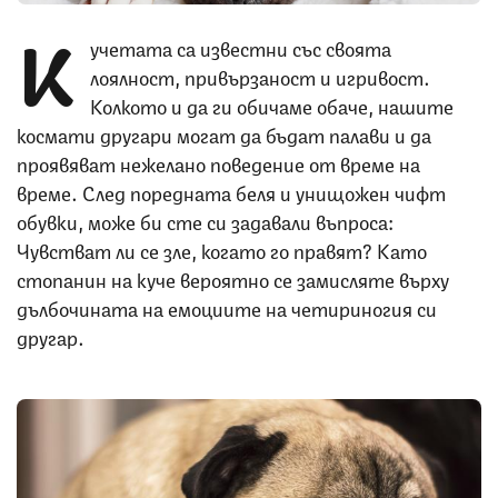
К
учетата са известни със своята
лоялност, привързаност и игривост.
Колкото и да ги обичаме обаче, нашите
космати другари могат да бъдат палави и да
проявяват нежелано поведение от време на
време. След поредната беля и унищожен чифт
обувки, може би сте си задавали въпроса:
Чувстват ли се зле, когато го правят? Като
стопанин на куче вероятно се замисляте върху
дълбочината на емоциите на четириногия си
другар.