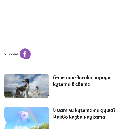
Сподели
6-те най-високи породи
кучета в света
Имат ли кучетата душа?
Какво казва науката