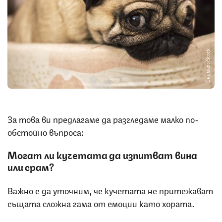
Снимка: iStock
За това ви предлагаме да разгледаме малко по-
обстойно въпроса:
Могат ли кучетата да изпитват вина
или срам?
Важно е да уточним, че кучетата не притежават
същата сложна гама от емоции като хората.