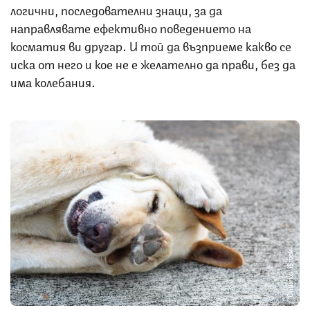
логични, последователни знаци, за да
направлявате ефективно поведението на
косматия ви другар. И той да възприеме какво се
иска от него и кое не е желателно да прави, без да
има колебания.
Снимка: iStock