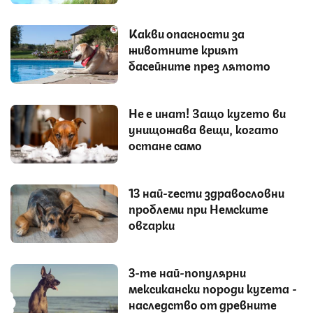
Какви опасности за
животните крият
басейните през лятото
Не е инат! Защо кучето ви
унищожава вещи, когато
остане само
13 най-чести здравословни
проблеми при Немските
овчарки
3-те най-популярни
мексикански породи кучета -
наследство от древните