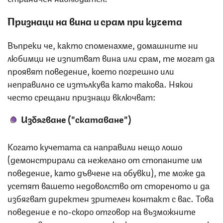
Признаци на вина и срам при кучета
Въпреки че, както споменахме, домашните ни
любимци не изпитват вина или срам, те могат да
проявят поведение, което погрешно или
неправилно се изтълкува като такова. Някои
често срещани признаци включват:
Избягване ("скатаване")
Когато кучетата са направили нещо лошо
(демонстрирали са нежелано от стопаните им
поведение, като дъвчене на обувки), те може да
усетят вашето недоволство от стореното и да
избягват директен зрителен контакт с вас. Това
поведение е по-скоро отговор на възможните