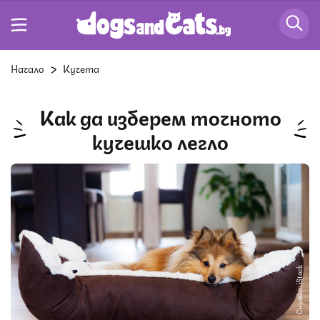
Начало
Кучета
Как да изберем точното
кучешко легло
Снимка: iStock