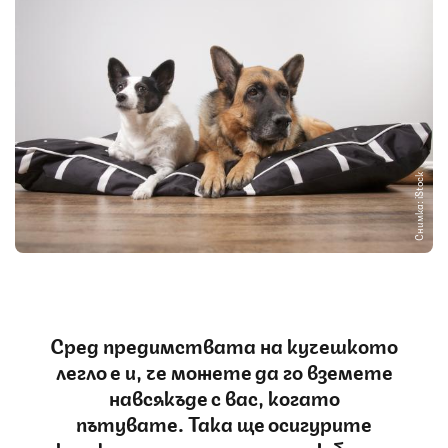
Снимка: iStock
Сред предимствата на кучешкото
легло е и, че можете да го вземете
навсякъде с вас, когато
пътувате. Така ще осигурите