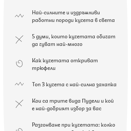
Най-силните и издръжливи
работни породи кучета в света
5 думи, които кучетата обичат
да чуват най-много
Как кучетата откриват
трюфели
Топ 3 кучета с най-силна захапка
Кои са трите вида Пудели и кой
е най-добрият избор за вас
Разгонване при кучетата: колко