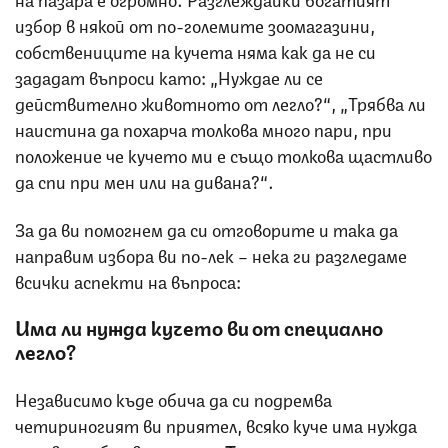
избор в някой от по-големите зоомагазини,
собствениците на кучета няма как да не си
зададат въпроси като: „
Нуждае ли се
действително животното от легло
?“, „
Трябва ли
наистина да похарча толкова много пари, при
положение че кучето ми е също толкова щастливо
да спи при мен или на дивана
?“.
За да ви помогнем да си отговорите и така да
направим избора ви по-лек – нека ги разгледаме
всички аспекти на въпроса:
Има ли нужда кучето ви от специално
легло?
Независимо къде обича да си подремва
четириногият ви приятел, всяко куче има нужда