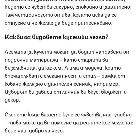
където се чувства сигурно, спокойно и защитено.
Там четириногото отива, когато иска да се
отпусне и не желае да бъде притеснявано.
Какви са видовете кучешки легла?
Леглата за кучета могат да бъдат направени от
подръчни материали – като старата ви
възглавница, да кажем. А има и модели, които
впечатляват с елегантност и стил – рамка от
ковано желязно с дантелен сенник, например.
Изборът ви зависи от личния ви вкус, бюджет и
декор.
Следете къде вашето куче се чувства най-удобно
- това може да ви помогне да решите кое легло ще
бъде най-добро за него.