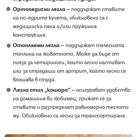
Ортопедични легла –
поддържат ставите
на по-едрите кучета, обикновено са с
медицинска пяна и/или пружинна
конструкция.
Отопляеми легла –
поддържат телесната
топлина на животното. Може да бъде от
полза за четириноги, които лесно настиват
или за страдащи от артрит, който лесно се
влошава в студа.
Легла стил „кошара“ –
осигуряват удобство
на домашния ви любимец, грижат се за
ставите и разпределят равномерно теглото
му. Обикновено са лесни за транспортиране.