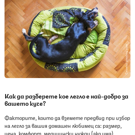
Снимка: pixabay.com
Как да разберете кое легло е най-добро за
вашето куче?
Факторите, които да вземете предвид при избор
на легло за вашия домашен любимец са: размер,
цена, комфорт, медицински нужди (ако има),