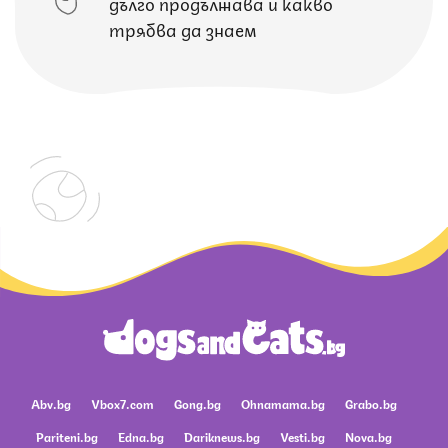
дълго продължава и какво
трябва да знаем
Abv.bg
Vbox7.com
Gong.bg
Ohnamama.bg
Grabo.bg
Pariteni.bg
Edna.bg
Dariknews.bg
Vesti.bg
Nova.bg