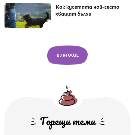
Как кучетата най-често
хващат бълхи
ВИЖ ОЩЕ
Горещи теми