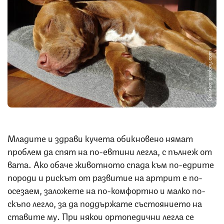
Снимка: pixabay.com
Младите и здрави кучета обикновено нямат
проблем да спят на по-евтини легла, с пълнеж от
вата. Ако обаче животното спада към по-едрите
породи и рискът от развитие на артрит е по-
осезаем, заложете на по-комфортно и малко по-
скъпо легло, за да поддържате състоянието на
ставите му. При някои ортопедични легла се