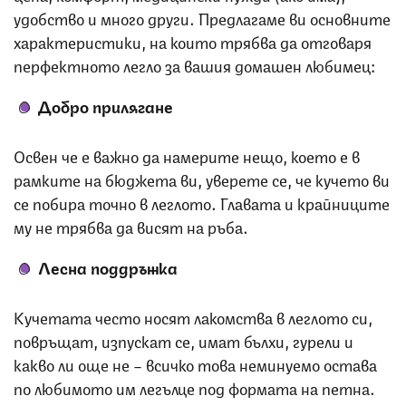
удобство и много други. Предлагаме ви основните
характеристики, на които трябва да отговаря
перфектното легло за вашия домашен любимец:
Добро прилягане
Освен че е важно да намерите нещо, което е в
рамките на бюджета ви, уверете се, че кучето ви
се побира точно в леглото. Главата и крайниците
му не трябва да висят на ръба.
Лесна поддръжка
Кучетата често носят лакомства в леглото си,
повръщат, изпускат се, имат бълхи, гурели и
какво ли още не – всичко това неминуемо остава
по любимото им легълце под формата на петна.