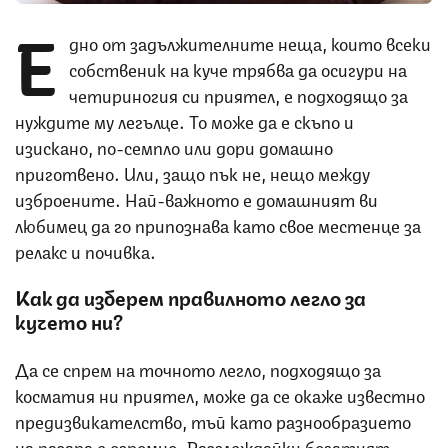
Е
дно от задължителните неща, които всеки
собственик на куче трябва да осигури на
четириногия си приятел, е подходящо за
нуждите му легълце. То може да е скъпо и
изискано, по-семпло или дори домашно
приготвено. Или, защо пък не, нещо между
изброените. Най-важното е домашният ви
любимец да го припознава като свое местенце за
релакс и почивка.
Как да изберем правилното легло за
кучето ни?
Да се спрем на точното легло, подходящо за
косматия ни приятел, може да се окаже известно
предизвикателство, тъй като разнообразието
на пазара е огромно. Разглеждайки богатият