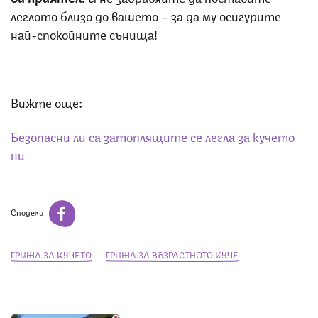
леглото близо до вашето – за да му осигурите
най-спокойните сънища!
Вижте още:
Безопасни ли са затоплящите се легла за кучето
ни
Сподели
ГРИЖА ЗА КУЧЕТО
ГРИЖА ЗА ВЪЗРАСТНОТО КУЧЕ