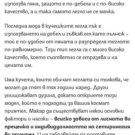
използва пяна, защото е по-дебела и с по-високо
качество, а и така самото легло не се мачка.
Последна мода в кучешките легла пък е
използването на дебел и гъвкав гел като пълнеж –
той е по-удобен от пяната и разпределя теглото
по-равномерно. Този тип легла са с много високо
качество, което съответно се отразява и на
цената им.
Има кучета, които обичат леглата си толкова, че
могат да спят в тях години наред. Други
унищожават дузина, докато откриете този
модел, който е подходящ за вашия космат
приятел. Макар да съществуват някои основни
фактори и насоки –
всичко зависи от личната ви
преценка и индивидуалността на четириногия
ви приятел.
И не забравяйте да поставите