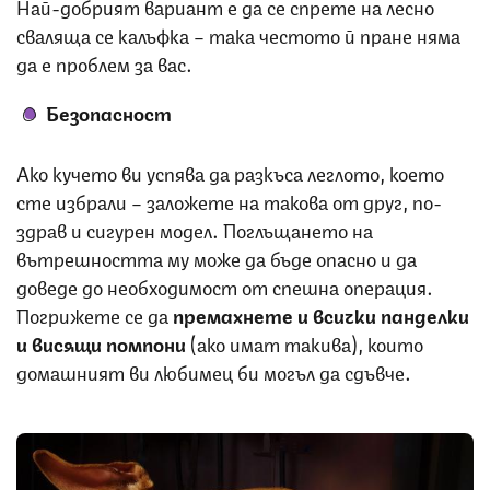
Най-добрият вариант е да се спрете на лесно
сваляща се калъфка – така честото й пране няма
да е проблем за вас.
Безопасност
Ако кучето ви успява да разкъса леглото, което
сте избрали – заложете на такова от друг, по-
здрав и сигурен модел. Поглъщането на
вътрешността му може да бъде опасно и да
доведе до необходимост от спешна операция.
Погрижете се да
премахнете и всички панделки
и висящи помпони
(ако имат такива), които
домашният ви любимец би могъл да сдъвче.