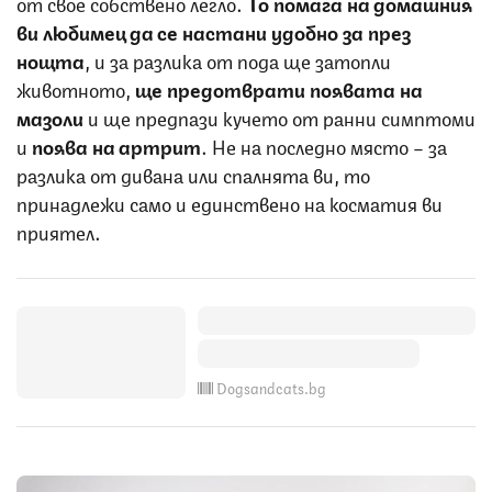
от свое собствено легло.
То помага на домашния
ви любимец да се настани удобно за през
нощта
, и за разлика от пода ще затопли
животното,
ще предотврати появата на
мазоли
и ще предпази кучето от ранни симптоми
и
поява на артрит
. Не на последно място – за
разлика от дивана или спалнята ви, то
принадлежи само и единствено на косматия ви
приятел.
Dogsandcats.bg