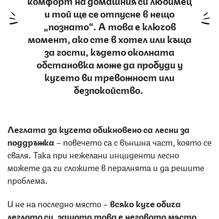
комфорт на домашния си любимец
и той ще се отпусне в нещо
„познато“. А това е ключов
момент, ако сте в хотел или къща
за гости, където околната
обстановка може да пробуди у
кучето ви тревожност или
безпокойство.
Леглата за кучета обикновено са лесни за
поддръжка
– повечето са с външна част, която се
сваля. Така при нежелани инциденти лесно
можете да ги сложите в пералнята и да решите
проблема.
И не на последно място –
всяко куче обича
леглото си, защото това е неговото място
,