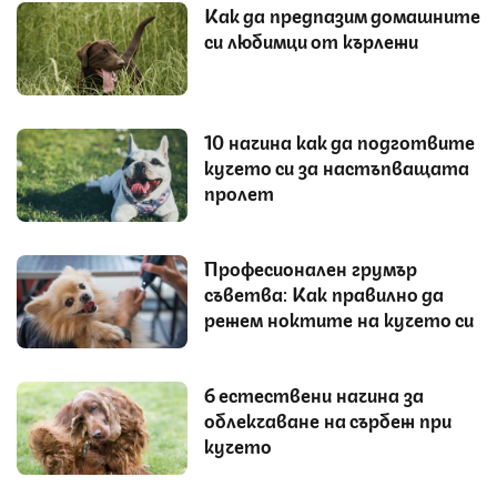
Как да предпазим домашните
си любимци от кърлежи
10 начина как да подготвите
кучето си за настъпващата
пролет
Професионален грумър
съветва: Как правилно да
режем ноктите на кучето си
6 естествени начина за
облекчаване на сърбеж при
кучето