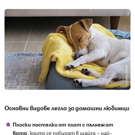
Снимка: iStock
Основни видове легла за домашни любимци
Плоски постелки от плат с пълнеж от
вата
, които се побират в щайга – най-