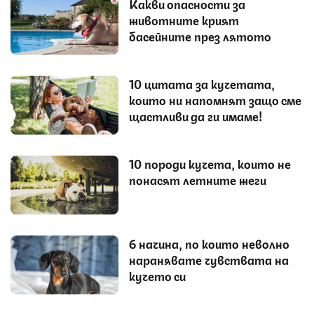
Какви опасности за
животните крият
басейните през лятото
10 цитата за кучетата,
които ни напомнят защо сме
щастливи да ги имаме!
10 породи кучета, които не
понасят летните жеги
6 начина, по които неволно
наранявате чувствата на
кучето си