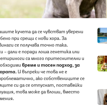
 нашите кучета да се чувстват уверени
бено при срещи с нови хора. За
винаги се получава точно така.
и – дали е поради лоша генетика или
етириноги са много притеснителни и
необходими
време и точен подход, за
хората.
И въпреки че това не е
проблематично, ако собствениците се
ците си да се отпуснат, поставяйки
итуация, това може да влоши, вместо
мения.