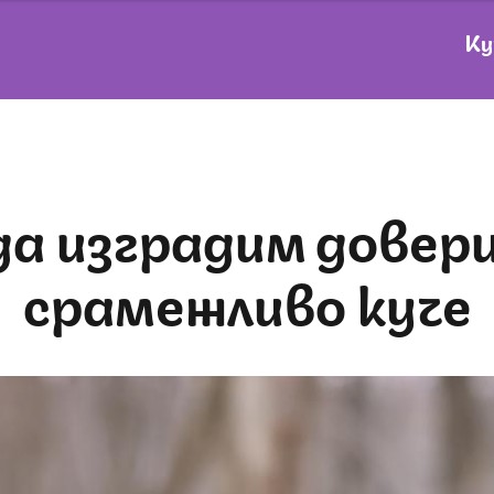
Ку
срамежливо куче