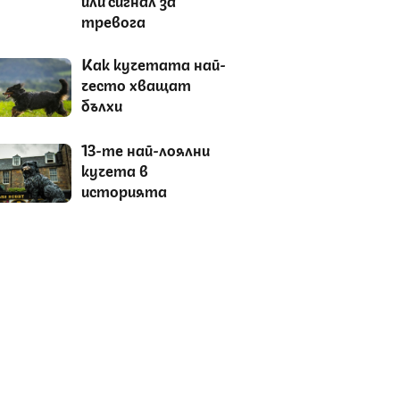
тревога
Как кучетата най-
често хващат
бълхи
13-те най-лоялни
кучета в
историята