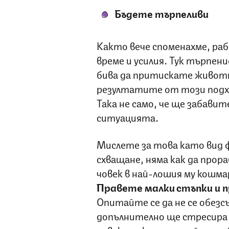
Бъдете търпеливи
Както вече споменахме, ра
време и усилия. Тук търпен
бива да притискате животн
резултатите от този подх
Така не само, че ще забавит
ситуацията.
Мислете за това като вид
схващане, няма как да про
човек в най-лошия му кошмар
Правете малки стъпки и п
Опитайте се да не се обез
допълнително ще стресира 