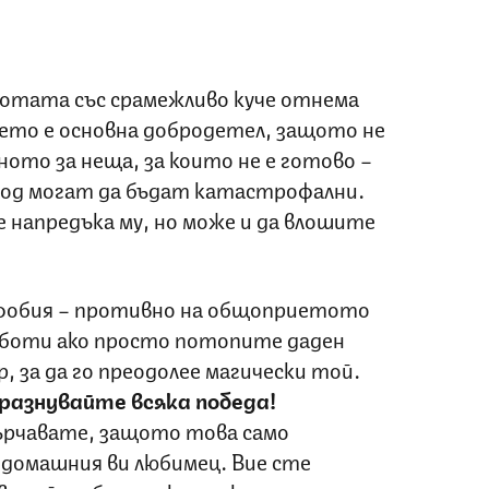
ботата със срамежливо куче отнема
ието е основна добродетел, защото не
ото за неща, за които не е готово –
од могат да бъдат катастрофални.
е напредъка му, но може и да влошите
 фобия – противно на общоприетото
работи ако просто потопите даден
, за да го преодолее магически той.
разнувайте всяка победа!
сърчавате, защото това само
домашния ви любимец. Вие сте