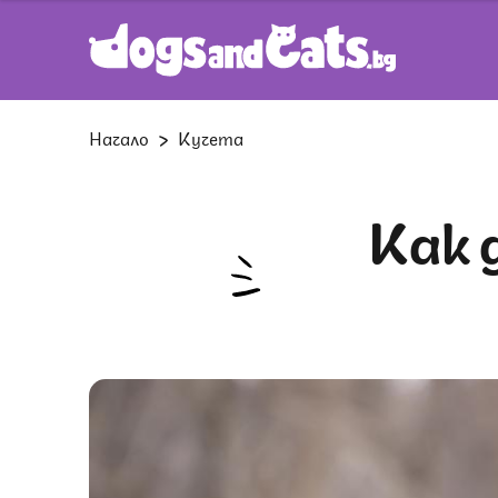
Начало
Кучета
Как да изградим доверие със