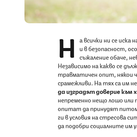
Н
а всички ни се иска
и в безопасност, осо
съжаление обаче, не
Независимо на какво се дълж
травматичен опит, някои ч
срамежливи. На тях са им 
да изградят доверие към 
непременно нещо лошо или 
опитат да принудят питом
ги в условия на стресова с
да подобри социалните им у