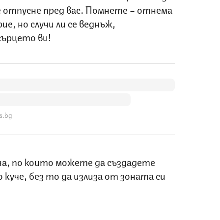
се отпусне пред вас. Помнете – отнема
рие, но случи ли се веднъж,
ърцето ви!
s.bg
на, по които можете да създадете
 куче, без то да излиза от зоната си