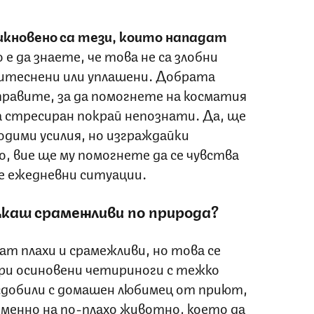
кновено са тези, които нападат
е да знаете, че това не са злобни
итеснени или уплашени. Добрата
аправите, за да помогнете на косматия
ва стресиран покрай непознати. Да, ще
одими усилия, но изграждайки
 вие ще му помогнете да се чувства
е ежедневни ситуации.
якаш срамежливи по природа?
ат плахи и срамежливи, но това се
при осиновени четириноги с тежко
 сдобили с домашен любимец от приют,
именно на по-плахо животно, което да