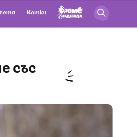
чета
Котки