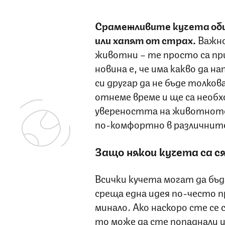
Срамежливите кучета оби
или хапят от страх.
Важно 
животни – те просто са пр
новина е, че има какво да н
си другар да не бъде толко
отнеме време и ще са необх
увереността на животното,
по-комфортно в различнит
Защо някои кучета са с
Всички кучета могат да бъд
среща една идея по-често 
минало. Ако наскоро сте се
то може да сте попаднали 