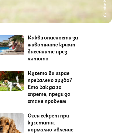
Снимка: iStock
Какви опасности за
животните крият
басейните през
лятото
Кучето ви играе
прекалено грубо?
Ето как да го
спрете, преди да
стане проблем
Очен секрет при
кучетата:
нормално явление
или сигнал за