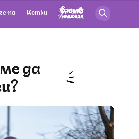
чета
Котки
си?