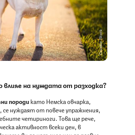
Снимка: iStock
о влияе
на нуждата от разходка?
ни породи
като Немска овчарка,
, се нуждаят от повече упражнения,
ебните четириноги. Това ще рече,
ческа активност всеки ден, в
кучето ви да напълнее или да развие