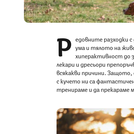
Р
едовните разходки с 
ума и тялото на живо
хиперактивност до з
лекари и дресьори препоръ
всякакви причини. Защото, 
с кучето ни са фантастичен 
тренираме и да прекараме м