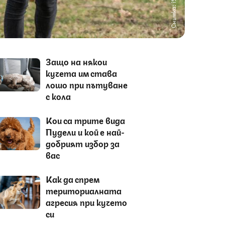
Снимка: iStock
Защо на някои
кучета им става
лошо при пътуване
с кола
Кои са трите вида
Пудели и кой е най-
добрият избор за
вас
Как да спрем
териториалната
агресия при кучето
си