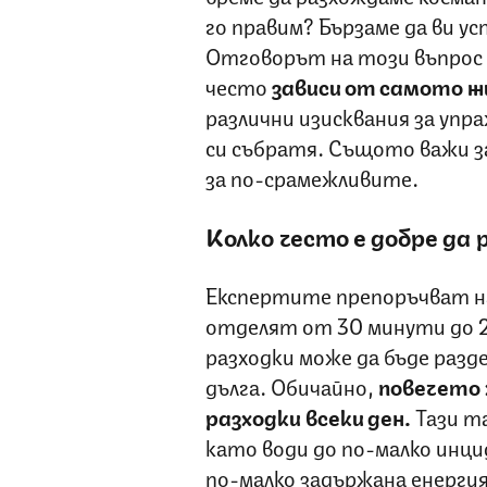
го правим? Бързаме да ви ус
Отговорът на този въпрос н
често
зависи от самото 
различни изисквания за упр
си събратя. Същото важи з
за по-срамежливите.
Колко често е добре да
Експертите препоръчват н
отделят от 30 минути до 2 
разходки може да бъде разде
дълга. Обичайно,
повечето 
разходки всеки ден.
Тази т
като води до по-малко инци
по-малко задържана енергия