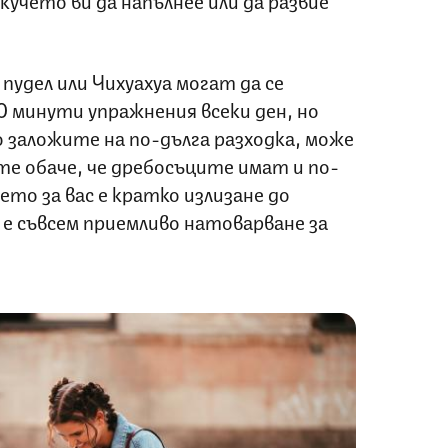
пудел или Чихуахуа могат да се
0 минути упражнения всеки ден, но
 заложите на по-дълга разходка, може
йте обаче, че дребосъците имат и по-
оето за вас е кратко излизане до
 е съвсем приемливо натоварване за