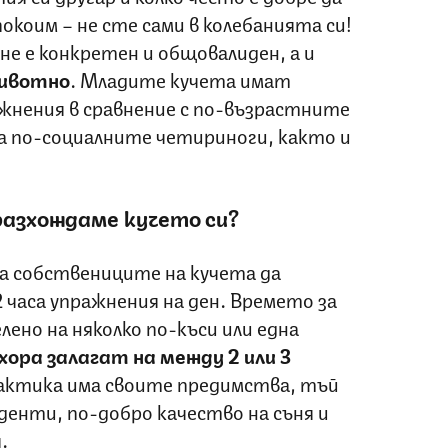
покоим – не сте сами в колебанията си!
е е конкретен и общовалиден, а и
животно
. Младите кучета имат
ажнения в сравнение с по-възрастните
а по-социалните четириноги, както и
 разхождаме кучето си?
а собствениците на кучета да
часа упражнения на ден. Времето за
лено на няколко по-къси или една
хора залагат на между 2 или 3
актика има своите предимства, тъй
денти, по-добро качество на съня и
.