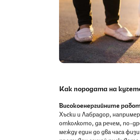
Как породата на кучет
Високоенергийните работ
Хъски и Лабрадор, например
отколкото, да речем, по-др
между един до два часа физи
противен случай рискувате 