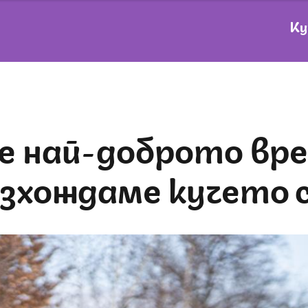
Ку
зхождаме кучето 