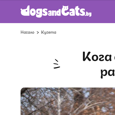
Начало
Кучета
Кога е най-доброто време да
ра