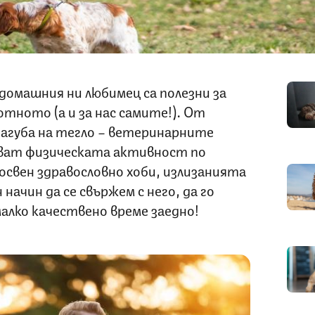
домашния ни любимец са полезни за
тното (а и за нас самите!). От
агуба на тегло – ветеринарните
чват физическата активност по
освен здравословно хоби, излизанията
начин да се свържем с него, да го
алко качествено време заедно!