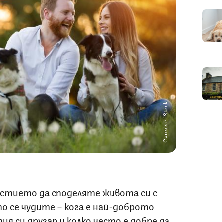
Снимка: iStock
стието да споделяте живота си с
о се чудите – кога е най-доброто
я си другар и колко често е добре да