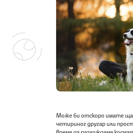
Може би отскоро имате ща
четириног другар или прост
време да разхождаме космати