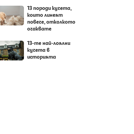
13 породи кучета,
които линеят
повече, отколкото
очаквате
13-те най-лоялни
кучета в
историята