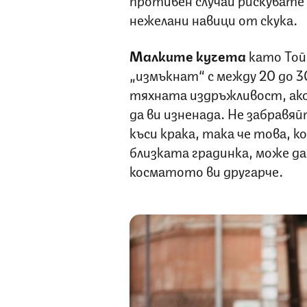
нежелани навици от скука.
Малките кучета
като Той 
„измъкнат“ с между 20 до 3
тяхната издръжливост, ако
да ви изненада. Не забравя
къси крака, така че това, к
близката градинка, може да
косматото ви другарче.