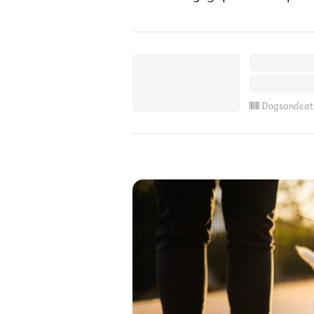
Dogsandcat